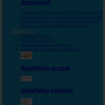
domácnost
Univerzální čistící prostředky
,
Čistící prostředky
na podlahy
,
Čisticí prostředky do koupelny a WC
,
Čistící prostředky na mytí oken
,
Neutralizátory
vzduchu
,
Čistící prostředky do kuchyně
Dezinfekce
Dezinfekce na ruce
Dezinfekce nástrojů
Dezinfekce ploch a předmětů
Dávkovače a aplikátory dezinfekce
Dezinfekce na ruce
Dezinfekce nástrojů