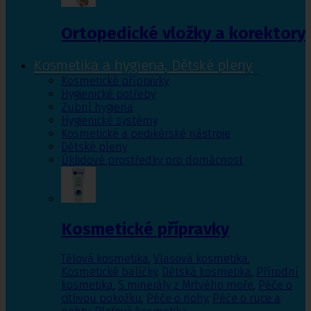
Ortopedické vložky a korektory
Kosmetika a hygiena, Dětské pleny
Kosmetické přípravky
Hygienické potřeby
Zubní hygiena
Hygienické systémy
Kosmetické a pedikérské nástroje
Dětské pleny
Úklidové prostředky pro domácnost
Kosmetické přípravky
Tělová kosmetika
,
Vlasová kosmetika
,
Kosmetické balíčky
,
Dětská kosmetika
,
Přírodní
kosmetika
,
S minerály z Mrtvého moře
,
Péče o
citlivou pokožku
,
Péče o nohy
,
Péče o ruce a