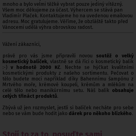
mnoho a bylo velmi těžké vybrat pouze jediný vítězný.
Všem moc děkujeme za účast. Výhercem se stává pan
Vladimír Plaček. Kontaktujeme ho na uvedenou emailovou
adresu. Moc gratulujeme. Věříme, že obzláště takto před
Vánocemi udělá výhra obrovskou radost.
Vážení zákazníci,
právě pro vás jsme připravili novou
soutěž o velký
kosmetický balíček
, vlastně se dá říci o kosmetický balík
:-)
v hodnotě 2000 Kč
. Nechte se hýčkat kvalitními
kosmetickými produkty z našeho sortimentu. Pečovat o
tělo budete moci například díky Bahennímu šampónu z
Mrtvého moře, krémové koupeli, krémům a mlékům na
celé tělo nebo manikúrnímu setu. Náš balík
obsahuje
celých třináct produktů
.
Zbývá už jen rozmyslet, jestli si balíček necháte pro sebe
nebo se vám bude hodit jako
dárek pro někoho blízkého
.
Stojí to za to, posuďte sami