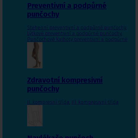
Preventivní a podpůrné
punčochy
Stehenní preventivní a podpůrné punčochy
,
Lýtkové preventivní a podpůrné punčochy
,
Punčochové kalhoty preventivní a podpůrné
Zdravotní kompresivní
punčochy
II. kompresní třída
,
III. kompresivní třída
Navlékače punčoch