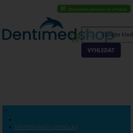
Objednávka pomůcky na ePoukaz
Menu eshopu
VYHLEDAT
Inkontinenční pomůcky