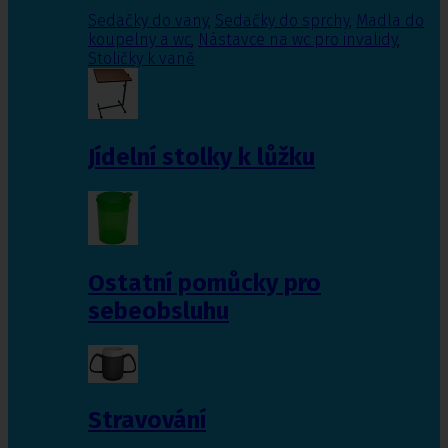
Sedačky do vany
,
Sedačky do sprchy
,
Madla do
koupelny a wc
,
Nástavce na wc pro invalidy
,
Stoličky k vaně
Jídelní stolky k lůžku
Ostatní pomůcky pro
sebeobsluhu
Stravování