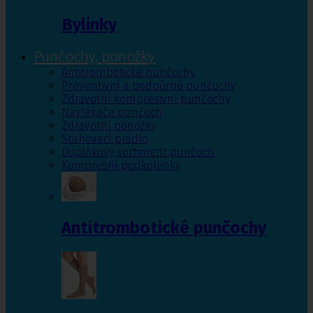
Bylinky
Punčochy, ponožky
Antitrombotické punčochy
Preventivní a podpůrné punčochy
Zdravotní kompresivní punčochy
Navlékače punčoch
Zdravotní ponožky
Stahovací prádlo
Doplňkový sortiment punčoch
Kompresní podkolenky
Antitrombotické punčochy