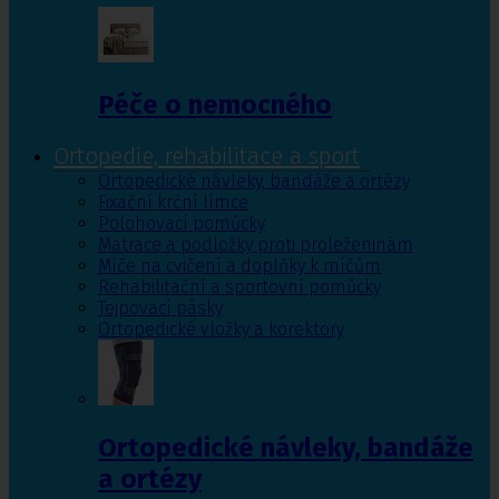
Péče o nemocného
Ortopedie, rehabilitace a sport
Ortopedické návleky, bandáže a ortézy
Fixační krční límce
Polohovací pomůcky
Matrace a podložky proti proleženinám
Míče na cvičení a doplňky k míčům
Rehabilitační a sportovní pomůcky
Tejpovací pásky
Ortopedické vložky a korektory
Ortopedické návleky, bandáže
a ortézy