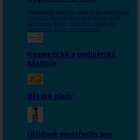
Osvěžovače vzduchu
,
Náplně do osvěžovačů
vzduchu
,
Zásobníky na papírové ručníky
,
Dávkováče mýdel
,
Papírové ručníky do
zásobníků
,
Mýdla do dávkovačů
Kosmetické a pedikérské
nástroje
Dětské pleny
Úklidové prostředky pro