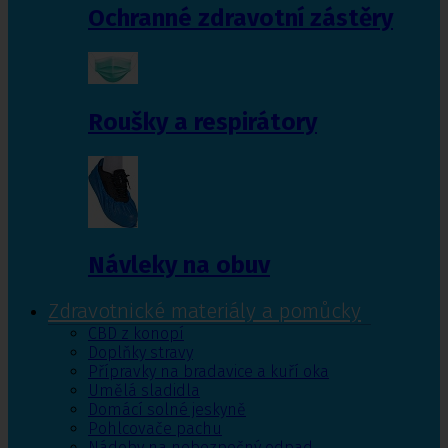
Ochranné zdravotní zástěry
Roušky a respirátory
Návleky na obuv
Zdravotnické materiály a pomůcky
CBD z konopí
Doplňky stravy
Přípravky na bradavice a kuří oka
Umělá sladidla
Domácí solné jeskyně
Pohlcovače pachu
Nádoby na nebezpečný odpad