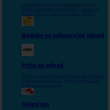
Likvidátory pachu 30ml
,
Likvidátory pachu
250ml
,
Likvidátory pachu 500ml
,
Likvidátory
pachu 5000ml
,
Likvidátory pachu 1000ml
Nádoby na nebezpečný odpad
Pytle na odpad
Pytel na odpad červený
,
Pytel na odpad černý
,
Pytel na odpad modrý
,
Pytel na odpad žlutý
,
Pytel na odpad zelený
Hojení ran