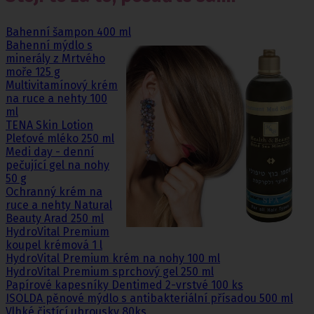
Bahenní šampon 400 ml
Bahenní mýdlo s
minerály z Mrtvého
moře 125 g
Multivitamínový krém
na ruce a nehty 100
ml
TENA Skin Lotion
Pleťové mléko 250 ml
Medi day - denní
pečující gel na nohy
50 g
Ochranný krém na
ruce a nehty Natural
Beauty Arad 250 ml
HydroVital Premium
koupel krémová 1 l
HydroVital Premium krém na nohy 100 ml
HydroVital Premium sprchový gel 250 ml
Papírové kapesníky Dentimed 2-vrstvé 100 ks
ISOLDA pěnové mýdlo s antibakteriální přísadou 500 ml
Vlhké čistící ubrousky 80ks