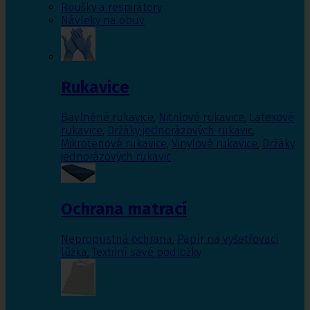
Roušky a respirátory
Návleky na obuv
Rukavice
Bavlněné rukavice
,
Nitrilové rukavice
,
Latexové
rukavice
,
Držáky jednorázových rukavic
,
Mikrotenové rukavice
,
Vinylové rukavice
,
Držáky
jednorázových rukavic
Ochrana matrací
Nepropustná ochrana
,
Papír na vyšetřovací
lůžka
,
Textilní savé podložky