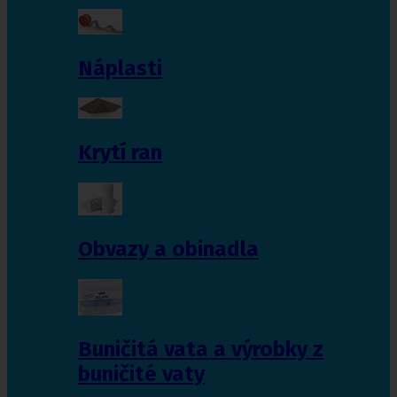
Náplasti
Krytí ran
Obvazy a obinadla
Buničitá vata a výrobky z
buničité vaty