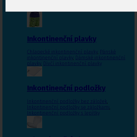
Inkontinenční vložky pro ženy
,
Inkontinenční
vložky pro muže
Inkontinenční plavky
Chlapecké inkontinenční plavky
,
Pánské
inkontinenční plavky
,
Dámské inkontinenční
plavky
,
Dívčí inkontinenční plavky
Inkontinenční podložky
Inkontinenční podložky bez záložek
,
Inkontinenční podložky se záložkami
,
Inkontinenční podložky s lepítky