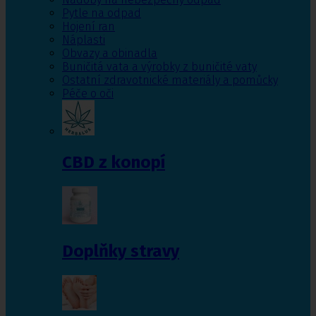
Pytle na odpad
Hojení ran
Náplasti
Obvazy a obinadla
Buničitá vata a výrobky z buničité vaty
Ostatní zdravotnické materiály a pomůcky
Péče o oči
CBD z konopí
Doplňky stravy