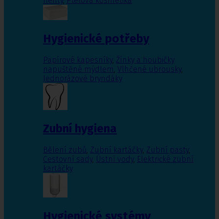
nehty
,
Pleťová kosmetika
Hygienické potřeby
Papírové kapesníky
,
Žínky a houbičky
napuštěné mýdlem
,
Vlhčené ubrousky
,
Jednorázové bryndáky
Zubní hygiena
Bělení zubů
,
Zubní kartáčky
,
Zubní pasty
,
Cestovní sady
,
Ústní vody
,
Elektrické zubní
kartáčky
Hygienické systémy