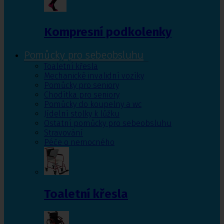
Kompresní podkolenky
Pomůcky pro sebeobsluhu
Toaletní křesla
Mechanické invalidní vozíky
Pomůcky pro seniory
Chodítka pro seniory
Pomůcky do koupelny a wc
Jídelní stolky k lůžku
Ostatní pomůcky pro sebeobsluhu
Stravování
Péče o nemocného
Toaletní křesla