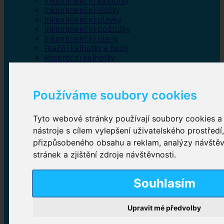
Inkontinenční kalhotky
Inkontinenční vložky
Inkontinenční plavky
Inkontinenční podložky
Inkontinenční pleny
Fixační kalhotky a body
Absorpční kalhotky
Péče o pánevní dno
Bylinky
Používáme soubory cookies
Tyto webové stránky používají soubory cookies a 
Inkontinenční kalhotky
nástroje s cílem vylepšení uživatelského prostředí
přizpůsobeného obsahu a reklam, analýzy návště
Plenkové kalhotky navlékací
,
Plenkové kalhotky
zalepovací
,
Inkontinenční kalhotky dámské
,
stránek a zjištění zdroje návštěvnosti.
Inkontinenční kalhotky pro muže
Souhlasím
Inkontinenční vložky
Upravit mé předvolby