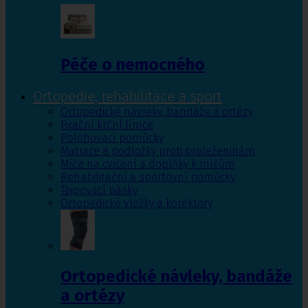
Péče o nemocného
Ortopedie, rehabilitace a sport
Ortopedické návleky, bandáže a ortézy
Fixační krční límce
Polohovací pomůcky
Matrace a podložky proti proleženinám
Míče na cvičení a doplňky k míčům
Rehabilitační a sportovní pomůcky
Tejpovací pásky
Ortopedické vložky a korektory
Ortopedické návleky, bandáže
a ortézy