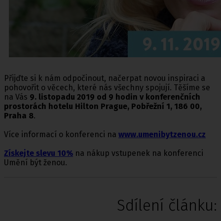
Přijďte si k nám odpočinout, načerpat novou inspiraci a
pohovořit o věcech, které nás všechny spojují. Těšíme se
na Vás
9. listopadu 2019 od 9 hodin v konferenčních
prostorách hotelu Hilton Prague, Pobřežní 1, 186 00,
Praha 8
.
Více informací o konferenci na
www.umenibytzenou.cz
Získejte slevu 10%
na nákup vstupenek na konferenci
Umění být ženou.
Sdílení článku: