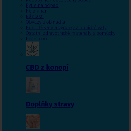
Pytle na odpad
Hojení ran
Náplasti
Obvazy a obinadla
Buničitá vata a výrobky z buničité vaty
Ostatní zdravotnické materiály a pomůcky
Péče o oči
CBD z konopí
Doplňky stravy