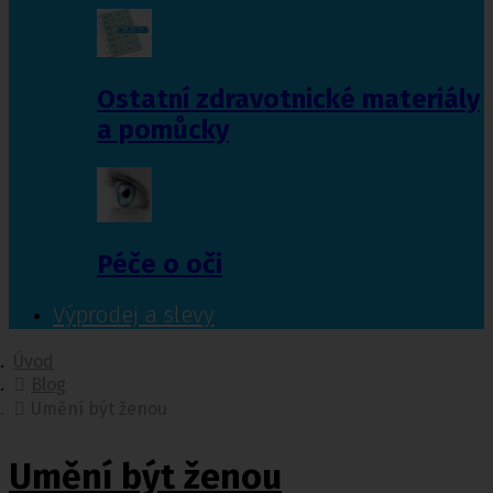
Ostatní zdravotnické materiály
a pomůcky
Péče o oči
Výprodej a slevy
Úvod
Blog
Umění být ženou
Umění být ženou