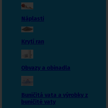
Náplasti
Krytí ran
Obvazy a obinadla
Buničitá vata a výrobky z
buničité vaty