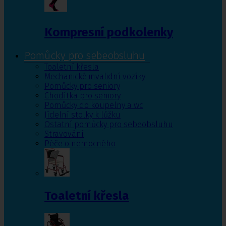
Kompresní podkolenky
Pomůcky pro sebeobsluhu
Toaletní křesla
Mechanické invalidní vozíky
Pomůcky pro seniory
Chodítka pro seniory
Pomůcky do koupelny a wc
Jídelní stolky k lůžku
Ostatní pomůcky pro sebeobsluhu
Stravování
Péče o nemocného
Toaletní křesla