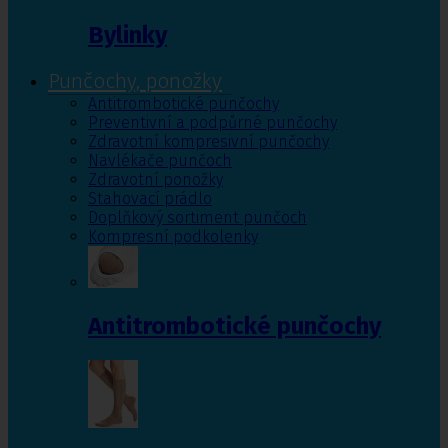
Bylinky
Punčochy, ponožky
Antitrombotické punčochy
Preventivní a podpůrné punčochy
Zdravotní kompresivní punčochy
Navlékače punčoch
Zdravotní ponožky
Stahovací prádlo
Doplňkový sortiment punčoch
Kompresní podkolenky
Antitrombotické punčochy