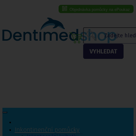
Objednávka pomůcky na ePoukaz
Menu eshopu
VYHLEDAT
Inkontinenční pomůcky