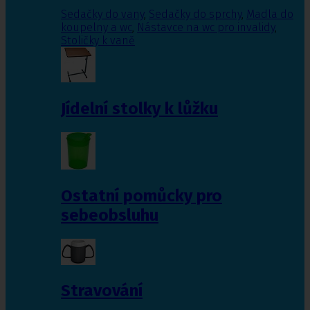
Sedačky do vany
,
Sedačky do sprchy
,
Madla do
koupelny a wc
,
Nástavce na wc pro invalidy
,
Stoličky k vaně
Jídelní stolky k lůžku
Ostatní pomůcky pro
sebeobsluhu
Stravování