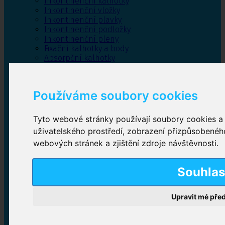
Inkontinenční kalhotky
Inkontinenční vložky
Inkontinenční plavky
Inkontinenční podložky
Inkontinenční pleny
Fixační kalhotky a body
Absorpční kalhotky
Péče o pánevní dno
Bylinky
Používáme soubory cookies
Tyto webové stránky používají soubory cookies a d
Inkontinenční kalhotky
uživatelského prostředí, zobrazení přizpůsobenéh
webových stránek a zjištění zdroje návštěvnosti.
Plenkové kalhotky navlékací
,
Plenkové kalhotky
zalepovací
,
Inkontinenční kalhotky dámské
,
Inkontinenční kalhotky pro muže
Souhla
Upravit mé pře
Inkontinenční vložky