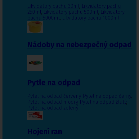
Likvidátory pachu 30ml
,
Likvidátory pachu
250ml
,
Likvidátory pachu 500ml
,
Likvidátory
pachu 5000ml
,
Likvidátory pachu 1000ml
Nádoby na nebezpečný odpad
Pytle na odpad
Pytel na odpad červený
,
Pytel na odpad černý
,
Pytel na odpad modrý
,
Pytel na odpad žlutý
,
Pytel na odpad zelený
Hojení ran