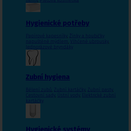
nehty
,
Pleťová kosmetika
Hygienické potřeby
Papírové kapesníky
,
Žínky a houbičky
napuštěné mýdlem
,
Vlhčené ubrousky
,
Jednorázové bryndáky
Zubní hygiena
Bělení zubů
,
Zubní kartáčky
,
Zubní pasty
,
Cestovní sady
,
Ústní vody
,
Elektrické zubní
kartáčky
Hygienické systémy