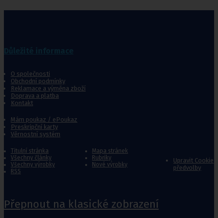
Důležité informace
O společnosti
Obchodní podmínky
Reklamace a výměna zboží
Doprava a platba
Kontakt
Mám poukaz / ePoukaz
Preskripční karty
Věrnostní systém
Titulní stránka
Mapa stránek
Všechny články
Rubriky
Upravit Cookie
Všechny výrobky
Nové výrobky
předvolby
RSS
Přepnout na klasické zobrazení