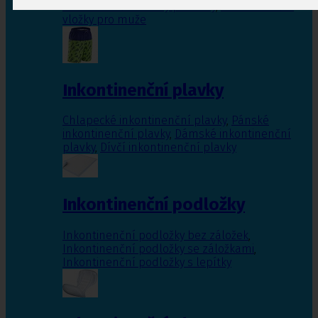
Inkontinenční vložky pro ženy
,
Inkontinenční
vložky pro muže
Inkontinenční plavky
Chlapecké inkontinenční plavky
,
Pánské
inkontinenční plavky
,
Dámské inkontinenční
plavky
,
Dívčí inkontinenční plavky
Inkontinenční podložky
Inkontinenční podložky bez záložek
,
Inkontinenční podložky se záložkami
,
Inkontinenční podložky s lepítky