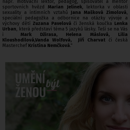
např. motivační lektor, pedagog, spisovatel a mentor
sportovních hvězd
Marian Jelínek
, lektorka v oblasti
sexuality a intimních vztahů
Jana Mašková Zimolová
,
speciální pedagožka a odbornice na otázky vývoje a
výchovy dětí
Zuzana Pavelová
či ženská koučka
Lenka
Urban
, která představí téma 5 jazyků lásky. Teší se na Vás
i
Mark Džirasa, Helena Máslová, Lilia
Kloushodilová,Vanda Wolfová, Jiří Charvat
či česká
Masterchef
Kristína Nemčková
."