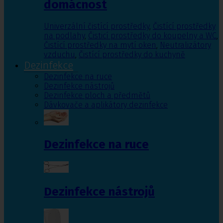
domácnost
Univerzální čistící prostředky
,
Čistící prostředky
na podlahy
,
Čisticí prostředky do koupelny a WC
,
Čistící prostředky na mytí oken
,
Neutralizátory
vzduchu
,
Čistící prostředky do kuchyně
Dezinfekce
Dezinfekce na ruce
Dezinfekce nástrojů
Dezinfekce ploch a předmětů
Dávkovače a aplikátory dezinfekce
Dezinfekce na ruce
Dezinfekce nástrojů