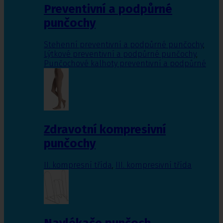
Preventivní a podpůrné
punčochy
Stehenní preventivní a podpůrné punčochy
,
Lýtkové preventivní a podpůrné punčochy
,
Punčochové kalhoty preventivní a podpůrné
Zdravotní kompresivní
punčochy
II. kompresní třída
,
III. kompresivní třída
Navlékače punčoch