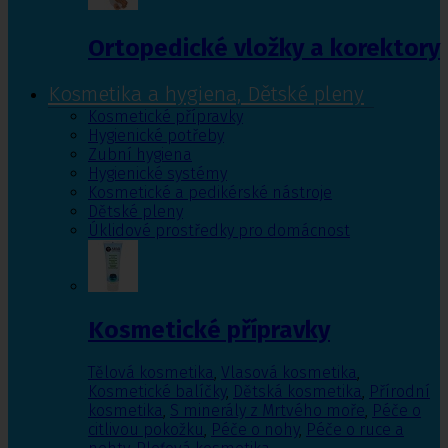
Ortopedické vložky a korektory
Kosmetika a hygiena, Dětské pleny
Kosmetické přípravky
Hygienické potřeby
Zubní hygiena
Hygienické systémy
Kosmetické a pedikérské nástroje
Dětské pleny
Úklidové prostředky pro domácnost
Kosmetické přípravky
Tělová kosmetika
,
Vlasová kosmetika
,
Kosmetické balíčky
,
Dětská kosmetika
,
Přírodní
kosmetika
,
S minerály z Mrtvého moře
,
Péče o
citlivou pokožku
,
Péče o nohy
,
Péče o ruce a