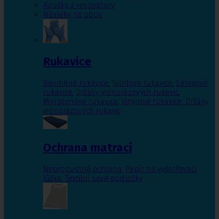
Roušky a respirátory
Návleky na obuv
Rukavice
Bavlněné rukavice
,
Nitrilové rukavice
,
Latexové
rukavice
,
Držáky jednorázových rukavic
,
Mikrotenové rukavice
,
Vinylové rukavice
,
Držáky
jednorázových rukavic
Ochrana matrací
Nepropustná ochrana
,
Papír na vyšetřovací
lůžka
,
Textilní savé podložky