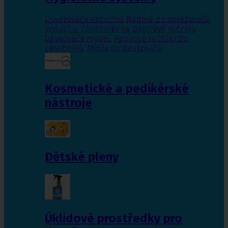
Osvěžovače vzduchu
,
Náplně do osvěžovačů
vzduchu
,
Zásobníky na papírové ručníky
,
Dávkováče mýdel
,
Papírové ručníky do
zásobníků
,
Mýdla do dávkovačů
Kosmetické a pedikérské
nástroje
Dětské pleny
Úklidové prostředky pro