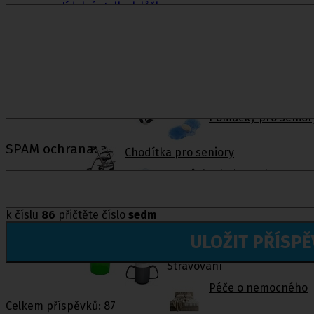
Jídelní stolky k lůžku
Ostatní pomůcky pro sebeobsluhu
Stravování
Péče o nemocného
Toaletní křesla
Mechanické invalidní vozíky
Pomůcky pro senior
SPAM ochrana:
Chodítka pro seniory
Pomůcky do koupelny a wc
Sedačky do vany
,
Sedačky 
k číslu
86
přičtěte číslo
sedm
ULOŽIT PŘÍSP
Ostatní pomůcky pro sebeobsluhu
Stravování
Péče o nemocného
Celkem příspěvků: 87