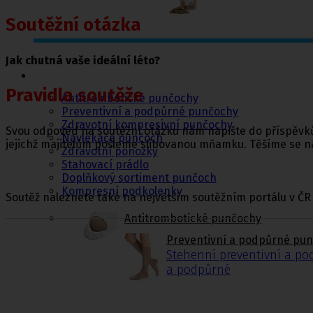
Soutěžní otázka
Jak chutná vaše ideální léto?
Punčochy,
ponožky
Pravidla soutěže
Antitrombotické punčochy
Preventivní a podpůrné punčochy
Zdravotní kompresivní punčochy
Svou odpověď na soutěžní otázku nám napište do příspěvků 
Navlékače punčoch
jejichž majitelům pošleme slibovanou mňamku. Těšíme se na
Zdravotní ponožky
Stahovací prádlo
Doplňkový sortiment punčoch
Kompresní podkolenky
Soutěž naleznete také na největším soutěžním portálu v ČR
Antitrombotické punčochy
Preventivní a podpůrné pu
Stehenní preventivní a p
a podpůrné