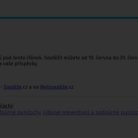
pod tento článek. Soutěžit můžete od 10. června do 20. čer
 vaše příspěvky.
 -
Soutěže
.cz a na
Websoutěže
.cz
nčochy
odpůrné punčochy
,
Lýtkové preventivní a podpůrné punčo