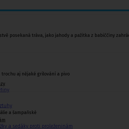
tvě posekaná tráva, jako jahody a pažitka z babiččiny zahrádky
, trochu aj nějaké grilování a pivo
ézy
tiny
ýztuhy
eálie a šampaňské
nám
žky a sedáky proti proleženinám