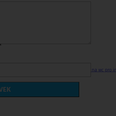
y
do sprchy
,
Madla do koupelny a wc
,
Nástavce na wc pro i
ĚVEK