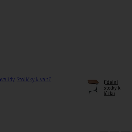
nvalidy
,
Stoličky k vaně
Jídelní
stolky k
lůžku