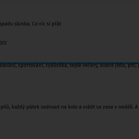
padu slunka. Co víc si přát
ory
avání, sportování, cyklistika, teplé večery, dobré jídlo, pití,
upňů, každý pátek sednout na kolo a vrátit se zase v neděli. 