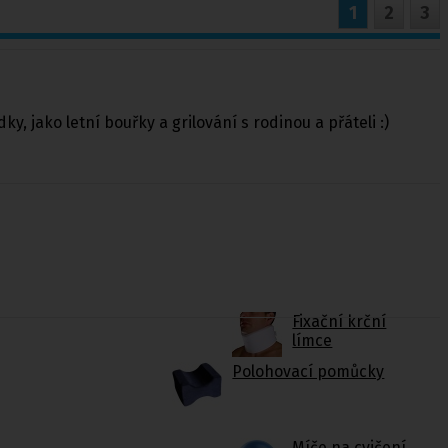
1
2
3
, jako letní bouřky a grilování s rodinou a přáteli :)
Fixační krční
límce
Polohovací pomůcky
Míče na cvičení