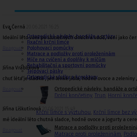
Ortopedie,
rehabilitace a
Eva Černá
20.06.2021 16:25
sport
Ortopedické návleky, bandáže a ortézy
Ideální léto voní po slunečných dnech a vodě, voní jako čers
Fixační krční límce
Polohovací pomůcky
Reagovat
Matrace a podložky proti proleženinám
Míče na cvičení a doplňky k míčům
Rehabilitační a sportovní pomůcky
Jiřina Vráblíková
20.06.2021 15:53
Tejpovací pásky
Ortopedické vložky a korektory
chuť léta je sladká , jen lehké jídla, hodně ovoce a zeleniny 
Ortopedické návleky, bandáže a ort
Reagovat
Dolní končetiny
,
Trup
,
Horní konče
Jiřina Liškutínová
20.06.2021 15:49
Krční límce s výztuhou
,
Krční límce bez v
mé ideální léto chutná sladce, hodně ovoce a jogurty a cer
Matrace a podložky proti proleženi
Reagovat
Matrace proti proleženinám
,
Podlo