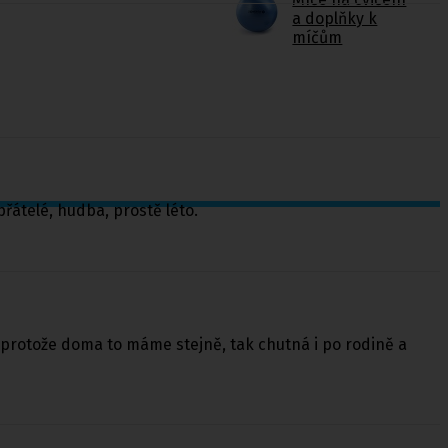
a doplňky k
míčům
 přátelé, hudba, prostě léto.
A protože doma to máme stejně, tak chutná i po rodině a