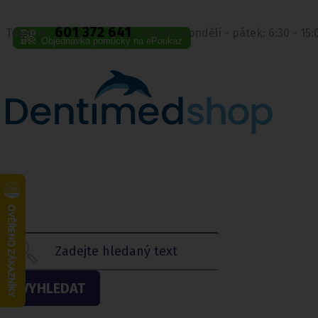
601 372 641
Telefon:
Volejte pondělí - pátek: 6:30 - 15
Objednávka pomůcky na ePoukaz
VYHLEDAT