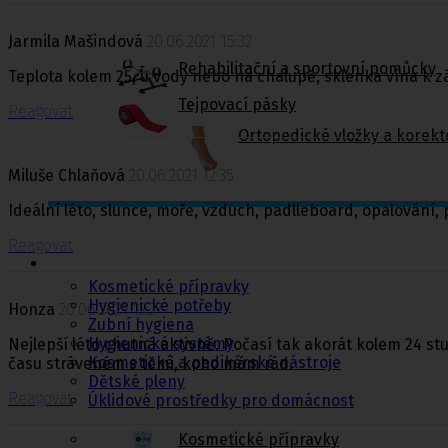
Jarmila Mašindová
20.06.2021 15:32
Rehabilitační a sportovní pomůcky
Teplota kolem 25, u vody nebo na chalupě, sklenka vína k zá
Tejpovací pásky
Reagovat
Ortopedické vložky a korekt
Miluše Chlaňová
20.06.2021 12:35
Ideální léto, slunce, moře, vzduch, padlleboard, opalování, pl
Kosmetika a
hygiena, Dětské
Reagovat
pleny
Kosmetické přípravky
Hygienické potřeby
Honza
20.06.2021 12:27
Zubní hygiena
Hygienické systémy
Nejlepší léto chutná aktivně. Počasí tak akorát kolem 24 st
Kosmetické a pedikérské nástroje
času stráveném s těmi, koho mám rád.
Dětské pleny
Reagovat
Úklidové prostředky pro domácnost
Kosmetické přípravky