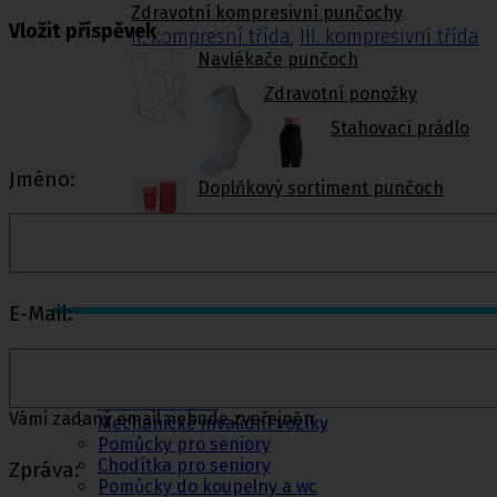
Zdravotní kompresivní punčochy
Vložit příspěvek
II. kompresní třída
,
III. kompresivní třída
Navlékače punčoch
Zdravotní ponožky
Stahovací prádlo
Jméno:
Doplňkový sortiment punčoch
Kompresní podkolenky
E-Mail:
Pomůcky pro
sebeobsluhu
Toaletní křesla
Vámi zadaný email nebude zveřejněn
Mechanické invalidní vozíky
Pomůcky pro seniory
Chodítka pro seniory
Zpráva:
Pomůcky do koupelny a wc