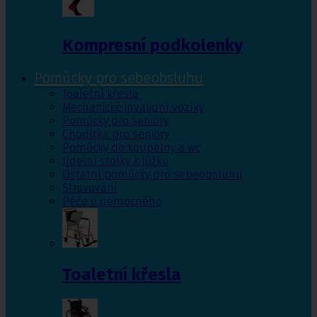
Kompresní podkolenky
Pomůcky pro sebeobsluhu
Toaletní křesla
Mechanické invalidní vozíky
Pomůcky pro seniory
Chodítka pro seniory
Pomůcky do koupelny a wc
Jídelní stolky k lůžku
Ostatní pomůcky pro sebeobsluhu
Stravování
Péče o nemocného
Toaletní křesla