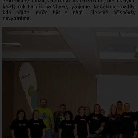
dohromady. Dělali jsme rehabilitační víkend, školu smyku,
každý rok Parník na Vltavě, lyžujeme. Neděláme rozdíly,
kdo přijde, může být s námi. Členské příspěvky
nevybíráme.