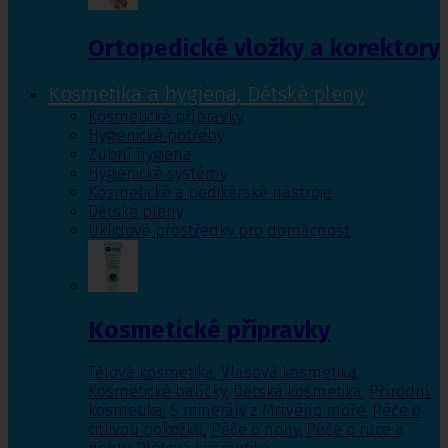
Ortopedické vložky a korektory
Kosmetika a hygiena, Dětské pleny
Kosmetické přípravky
Hygienické potřeby
Zubní hygiena
Hygienické systémy
Kosmetické a pedikérské nástroje
Dětské pleny
Úklidové prostředky pro domácnost
Kosmetické přípravky
Tělová kosmetika
,
Vlasová kosmetika
,
Kosmetické balíčky
,
Dětská kosmetika
,
Přírodní
kosmetika
,
S minerály z Mrtvého moře
,
Péče o
citlivou pokožku
,
Péče o nohy
,
Péče o ruce a