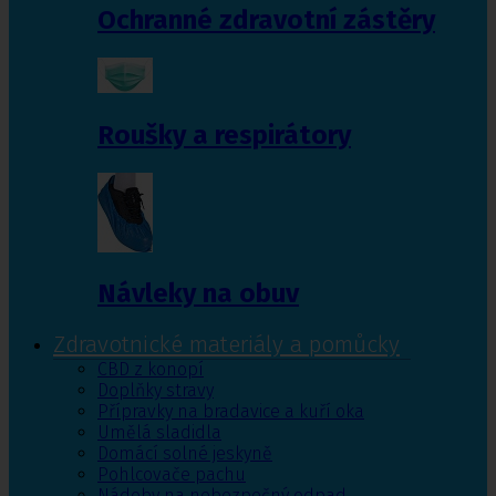
Ochranné zdravotní zástěry
Roušky a respirátory
Návleky na obuv
Zdravotnické materiály a pomůcky
CBD z konopí
Doplňky stravy
Přípravky na bradavice a kuří oka
Umělá sladidla
Domácí solné jeskyně
Pohlcovače pachu
Nádoby na nebezpečný odpad