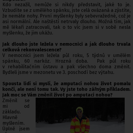
Kdo nezažil, nemůže si nikdy představit, jaké to je.
Vzbudíte se z umělého spánku, jste celá ovázaná a zjistíte,
že nemáte nohy. První myšlenky byly sebevražedné, což je
asi normální. Ale naštěstí netrvaly dlouho. Možná tím, jak
mě lékaři zatracovali, tak o to víc jsem si v sobě nesla
myšlenku, že jim ukážu.
Jak dlouho jste ležela v nemocnici a jak dlouho trvala
celková rekonvalescence?
V nemocnici jsem ležela půl roku, 5 týdnů v umělém
spánku, 60 narkóz. Hrozná doba. Pak půl roku
v rehabilitačním ústavu a pak všechno doma změnit.
Bydleli jsme v mezonetu ve 3. poschodí bez výtahu.
Spousta lidí si myslí, že amputací nohou život pomalu
končí, ale není tomu tak. Vy jste toho zářným příkladem.
Jak moc se Vám změnil život po amputaci nohou?
Změnil se
mi od
základu.
Hlavně
myšlením.
Úplně jsem