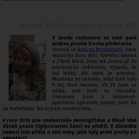
25. února 2019 (aktualizováno: 13. června 2019)
V úvodu rozhovoru se nám paní
Andreo prosím trochu představte.
Jmenuji se
Andrea Brzobohatá
. Jsem
maminka dvou dětí, 10letého Adama
a 27leté Nikol. Život mě zanesl až do
poslanecké sněmovny. Vypadá, že
byl lehký, ale opak je pravdou.
Maminka mi zemřela, když mně bylo
9 let, otce neznám. Ve 20 jsem se
vdala, pak jsem se rozvedla.
Pracovala jsem v reklamně-
sportovní agentuře, potom jsem šla
na mateřskou. Na to jsem onemocněla...
V roce 2010 jste onemocněla meningitidou a lékaři Vám
dávali pouze čtyřprocentní šanci na přežití. V důsledku
nemoci jste přišla o obě nohy. Jaké byly první pocity po
amputaci?