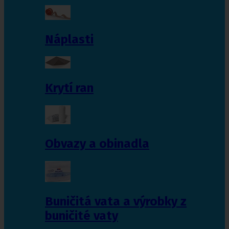
Náplasti
Krytí ran
Obvazy a obinadla
Buničitá vata a výrobky z
buničité vaty