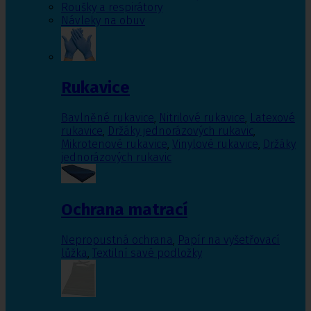
Roušky a respirátory
Návleky na obuv
Rukavice
Bavlněné rukavice
,
Nitrilové rukavice
,
Latexové
rukavice
,
Držáky jednorázových rukavic
,
Mikrotenové rukavice
,
Vinylové rukavice
,
Držáky
jednorázových rukavic
Ochrana matrací
Nepropustná ochrana
,
Papír na vyšetřovací
lůžka
,
Textilní savé podložky