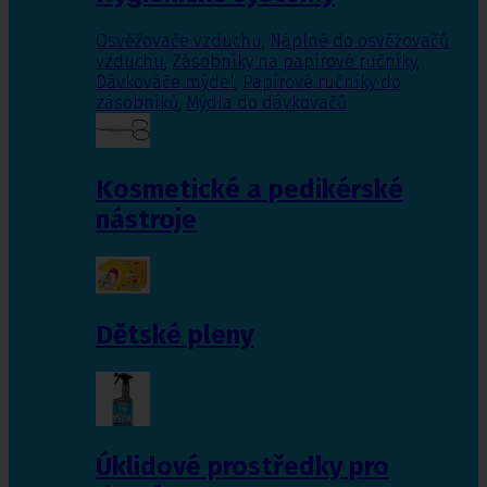
Osvěžovače vzduchu
,
Náplně do osvěžovačů
vzduchu
,
Zásobníky na papírové ručníky
,
Dávkováče mýdel
,
Papírové ručníky do
zásobníků
,
Mýdla do dávkovačů
Kosmetické a pedikérské
nástroje
Dětské pleny
Úklidové prostředky pro