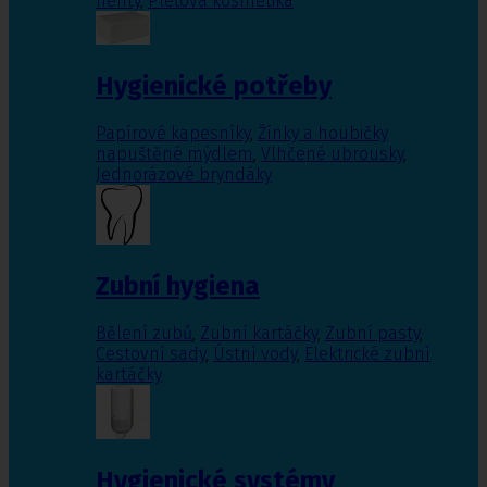
nehty
,
Pleťová kosmetika
Hygienické potřeby
Papírové kapesníky
,
Žínky a houbičky
napuštěné mýdlem
,
Vlhčené ubrousky
,
Jednorázové bryndáky
Zubní hygiena
Bělení zubů
,
Zubní kartáčky
,
Zubní pasty
,
Cestovní sady
,
Ústní vody
,
Elektrické zubní
kartáčky
Hygienické systémy