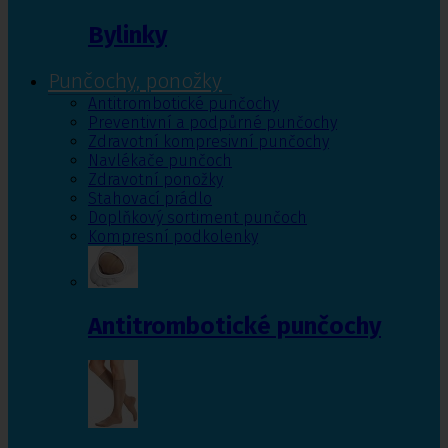
Bylinky
Punčochy, ponožky
Antitrombotické punčochy
Preventivní a podpůrné punčochy
Zdravotní kompresivní punčochy
Navlékače punčoch
Zdravotní ponožky
Stahovací prádlo
Doplňkový sortiment punčoch
Kompresní podkolenky
Antitrombotické punčochy