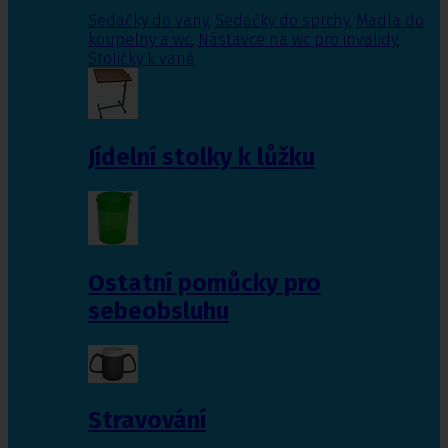
Sedačky do vany
,
Sedačky do sprchy
,
Madla do
koupelny a wc
,
Nástavce na wc pro invalidy
,
Stoličky k vaně
Jídelní stolky k lůžku
Ostatní pomůcky pro
sebeobsluhu
Stravování