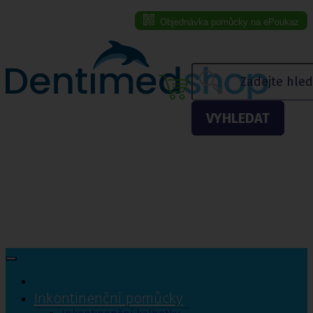
Objednávka pomůcky na ePoukaz
Menu eshopu
VYHLEDAT
Inkontinenční pomůcky