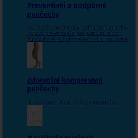
Preventivní a podpůrné
punčochy
Stehenní preventivní a podpůrné punčochy
,
Lýtkové preventivní a podpůrné punčochy
,
Punčochové kalhoty preventivní a podpůrné
Zdravotní kompresivní
punčochy
II. kompresní třída
,
III. kompresivní třída
Navlékače punčoch