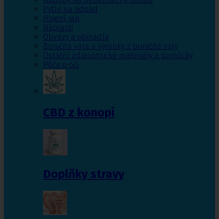
Pytle na odpad
Hojení ran
Náplasti
Obvazy a obinadla
Buničitá vata a výrobky z buničité vaty
Ostatní zdravotnické materiály a pomůcky
Péče o oči
CBD z konopí
Doplňky stravy