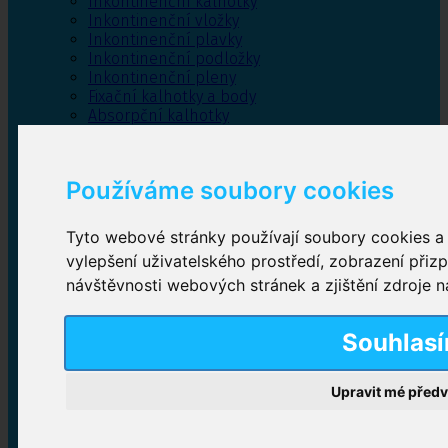
Inkontinenční kalhotky
Inkontinenční vložky
Inkontinenční plavky
Inkontinenční podložky
Inkontinenční pleny
Fixační kalhotky a body
Absorpční kalhotky
Péče o pánevní dno
Bylinky
Používáme soubory cookies
Tyto webové stránky používají soubory cookies a d
Inkontinenční kalhotky
vylepšení uživatelského prostředí, zobrazení při
návštěvnosti webových stránek a zjištění zdroje n
Plenkové kalhotky navlékací
,
Plenkové kalhotky
zalepovací
,
Inkontinenční kalhotky dámské
,
Inkontinenční kalhotky pro muže
Souhlas
Upravit mé před
Inkontinenční vložky