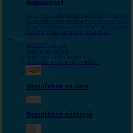
domácnost
Univerzální čistící prostředky
,
Čistící prostředky
na podlahy
,
Čisticí prostředky do koupelny a WC
,
Čistící prostředky na mytí oken
,
Neutralizátory
vzduchu
,
Čistící prostředky do kuchyně
Dezinfekce
Dezinfekce na ruce
Dezinfekce nástrojů
Dezinfekce ploch a předmětů
Dávkovače a aplikátory dezinfekce
Dezinfekce na ruce
Dezinfekce nástrojů