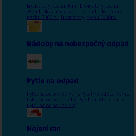
Likvidátory pachu 30ml
,
Likvidátory pachu
250ml
,
Likvidátory pachu 500ml
,
Likvidátory
pachu 5000ml
,
Likvidátory pachu 1000ml
Nádoby na nebezpečný odpad
Pytle na odpad
Pytel na odpad červený
,
Pytel na odpad černý
,
Pytel na odpad modrý
,
Pytel na odpad žlutý
,
Pytel na odpad zelený
Hojení ran