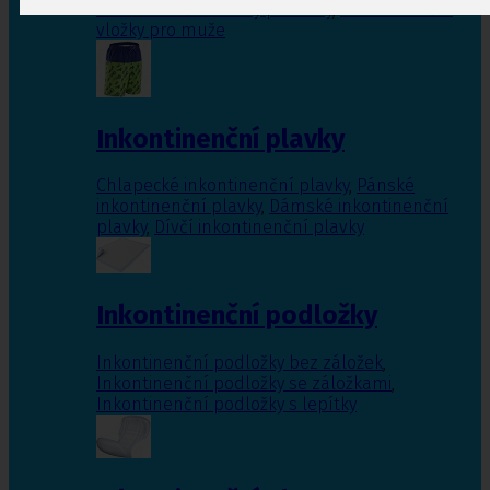
Inkontinenční vložky pro ženy
,
Inkontinenční
vložky pro muže
Inkontinenční plavky
Chlapecké inkontinenční plavky
,
Pánské
inkontinenční plavky
,
Dámské inkontinenční
plavky
,
Dívčí inkontinenční plavky
Inkontinenční podložky
Inkontinenční podložky bez záložek
,
Inkontinenční podložky se záložkami
,
Inkontinenční podložky s lepítky