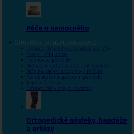
Péče o nemocného
Ortopedie, rehabilitace a sport
Ortopedické návleky, bandáže a ortézy
Fixační krční límce
Polohovací pomůcky
Matrace a podložky proti proleženinám
Míče na cvičení a doplňky k míčům
Rehabilitační a sportovní pomůcky
Tejpovací pásky
Ortopedické vložky a korektory
Ortopedické návleky, bandáže
a ortézy