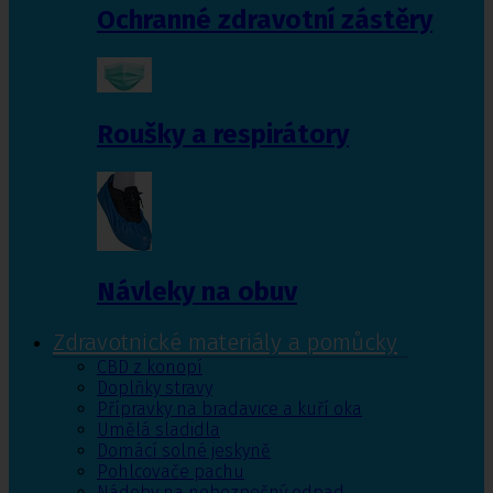
Ochranné zdravotní zástěry
Roušky a respirátory
Návleky na obuv
Zdravotnické materiály a pomůcky
CBD z konopí
Doplňky stravy
Přípravky na bradavice a kuří oka
Umělá sladidla
Domácí solné jeskyně
Pohlcovače pachu
Nádoby na nebezpečný odpad