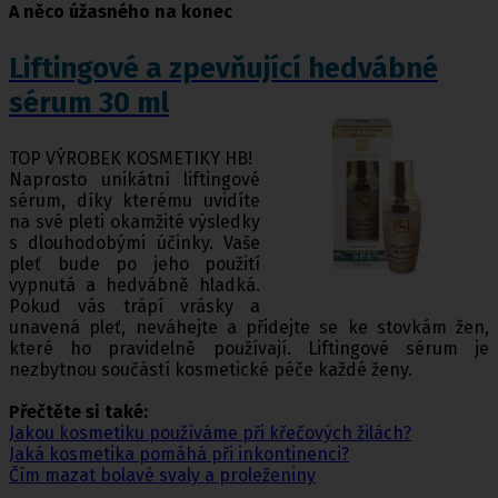
A něco úžasného na konec
Liftingové a zpevňující hedvábné
sérum 30 ml
TOP VÝROBEK KOSMETIKY HB!
Naprosto unikátní liftingové
sérum, díky kterému uvidíte
na své pleti okamžité výsledky
s dlouhodobými účinky. Vaše
pleť bude po jeho použití
vypnutá a hedvábně hladká.
Pokud vás trápí vrásky a
unavená pleť, neváhejte a přidejte se ke stovkám žen,
které ho pravidelně používají. Liftingové sérum je
nezbytnou součástí kosmetické péče každé ženy.
Přečtěte si také:
Jakou kosmetiku používáme při křečových žilách?
Jaká kosmetika pomáhá při inkontinenci?
Čím mazat bolavé svaly a proleženiny