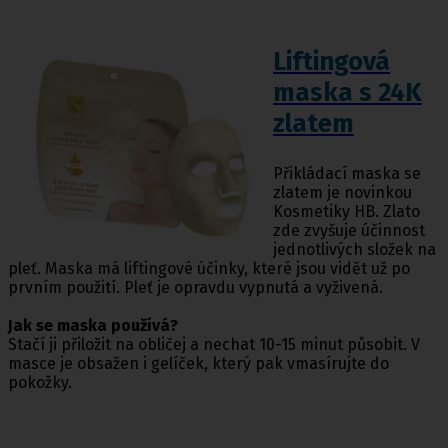
Liftingová
maska s 24K
zlatem
Přikládací maska se
zlatem je novinkou
Kosmetiky HB. Zlato
zde zvyšuje účinnost
jednotlivých složek na
pleť. Maska má liftingové účinky, které jsou vidět už po
prvním použití. Pleť je opravdu vypnutá a vyživená.
Jak se maska používá?
Stačí ji přiložit na obličej a nechat 10-15 minut působit. V
masce je obsažen i gelíček, který pak vmasírujte do
pokožky.