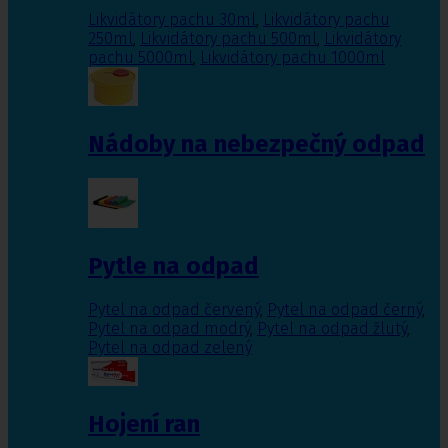
Likvidátory pachu 30ml
,
Likvidátory pachu
250ml
,
Likvidátory pachu 500ml
,
Likvidátory
pachu 5000ml
,
Likvidátory pachu 1000ml
Nádoby na nebezpečný odpad
Pytle na odpad
Pytel na odpad červený
,
Pytel na odpad černý
,
Pytel na odpad modrý
,
Pytel na odpad žlutý
,
Pytel na odpad zelený
Hojení ran