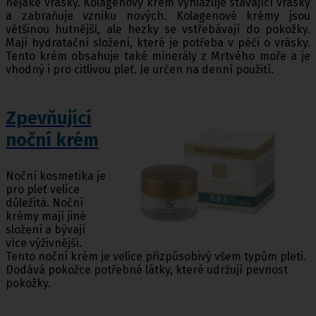
nějaké vrásky. Kolagenový krém vyhlazuje stávající vrásky
a zabraňuje vzniku nových. Kolagenové krémy jsou
většinou hutnější, ale hezky se vstřebávají do pokožky.
Mají hydratační složení, které je potřeba v péči o vrásky.
Tento krém obsahuje také minerály z Mrtvého moře a je
vhodný i pro citlivou pleť. Je určen na denní použití.
Zpevňující
noční krém
Noční kosmetika je
pro pleť velice
důležitá. Noční
krémy mají jiné
složení a bývají
více výživnější.
Tento noční krém je velice přizpůsobivý všem typům pleti.
Dodává pokožce potřebné látky, které udržují pevnost
pokožky.