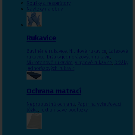
Roušky a respirátory
Návleky na obuv
Rukavice
Bavlněné rukavice
,
Nitrilové rukavice
,
Latexové
rukavice
,
Držáky jednorázových rukavic
,
Mikrotenové rukavice
,
Vinylové rukavice
,
Držáky
jednorázových rukavic
Ochrana matrací
Nepropustná ochrana
,
Papír na vyšetřovací
lůžka
,
Textilní savé podložky