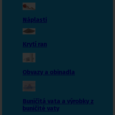
Náplasti
Krytí ran
Obvazy a obinadla
Buničitá vata a výrobky z
buničité vaty