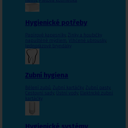
nehty
,
Pleťová kosmetika
Hygienické potřeby
Papírové kapesníky
,
Žínky a houbičky
napuštěné mýdlem
,
Vlhčené ubrousky
,
Jednorázové bryndáky
Zubní hygiena
Bělení zubů
,
Zubní kartáčky
,
Zubní pasty
,
Cestovní sady
,
Ústní vody
,
Elektrické zubní
kartáčky
Hygienické systémy