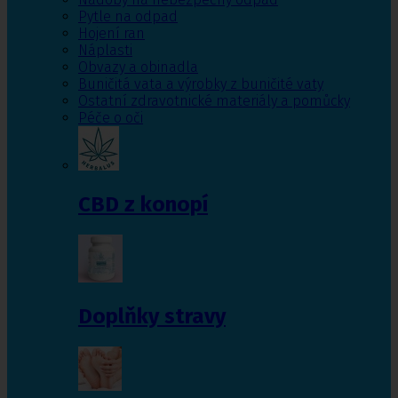
Pytle na odpad
Hojení ran
Náplasti
Obvazy a obinadla
Buničitá vata a výrobky z buničité vaty
Ostatní zdravotnické materiály a pomůcky
Péče o oči
CBD z konopí
Doplňky stravy