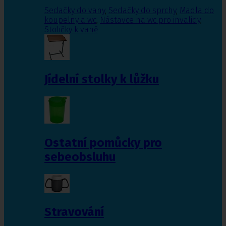
Sedačky do vany
,
Sedačky do sprchy
,
Madla do
koupelny a wc
,
Nástavce na wc pro invalidy
,
Stoličky k vaně
Jídelní stolky k lůžku
Ostatní pomůcky pro
sebeobsluhu
Stravování