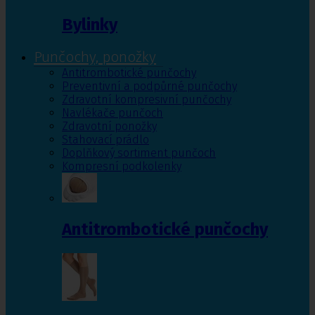
Bylinky
Punčochy, ponožky
Antitrombotické punčochy
Preventivní a podpůrné punčochy
Zdravotní kompresivní punčochy
Navlékače punčoch
Zdravotní ponožky
Stahovací prádlo
Doplňkový sortiment punčoch
Kompresní podkolenky
Antitrombotické punčochy