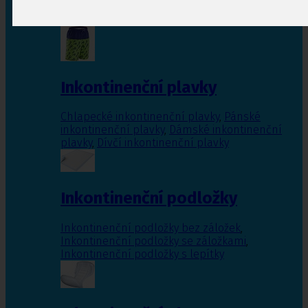
Inkontinenční vložky pro ženy
,
Inkontinenční
vložky pro muže
Inkontinenční plavky
Chlapecké inkontinenční plavky
,
Pánské
inkontinenční plavky
,
Dámské inkontinenční
plavky
,
Dívčí inkontinenční plavky
Inkontinenční podložky
Inkontinenční podložky bez záložek
,
Inkontinenční podložky se záložkami
,
Inkontinenční podložky s lepítky