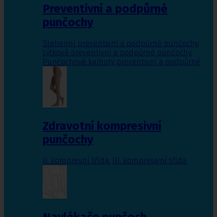
Preventivní a podpůrné
punčochy
Stehenní preventivní a podpůrné punčochy
,
Lýtkové preventivní a podpůrné punčochy
,
Punčochové kalhoty preventivní a podpůrné
Zdravotní kompresivní
punčochy
II. kompresní třída
,
III. kompresivní třída
Navlékače punčoch