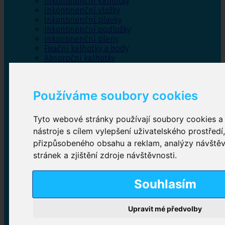
Inkontinenční kalhotky
Inkontinenční vložky
Inkontinenční plavky
Inkontinenční podložky
Inkontinenční pleny
Fixační kalhotky a body
Absorpční kalhotky
Péče o pánevní dno
Bylinky
Používáme soubory cookies
Tyto webové stránky používají soubory cookies a 
Inkontinenční kalhotky
nástroje s cílem vylepšení uživatelského prostředí
přizpůsobeného obsahu a reklam, analýzy návště
Plenkové kalhotky navlékací
,
Plenkové kalhotky
zalepovací
,
Inkontinenční kalhotky dámské
,
stránek a zjištění zdroje návštěvnosti.
Inkontinenční kalhotky pro muže
Souhlasím
Inkontinenční vložky
Upravit mé předvolby