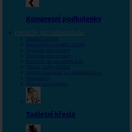
Kompresní podkolenky
Pomůcky pro sebeobsluhu
Toaletní křesla
Mechanické invalidní vozíky
Pomůcky pro seniory
Chodítka pro seniory
Pomůcky do koupelny a wc
Jídelní stolky k lůžku
Ostatní pomůcky pro sebeobsluhu
Stravování
Péče o nemocného
Toaletní křesla