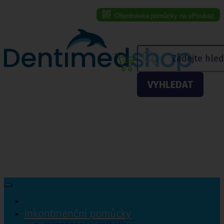
Objednávka pomůcky na ePoukaz
Menu eshopu
VYHLEDAT
Inkontinenční pomůcky