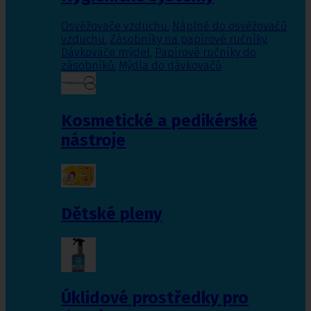
Osvěžovače vzduchu
,
Náplně do osvěžovačů
vzduchu
,
Zásobníky na papírové ručníky
,
Dávkováče mýdel
,
Papírové ručníky do
zásobníků
,
Mýdla do dávkovačů
Kosmetické a pedikérské
nástroje
Dětské pleny
Úklidové prostředky pro