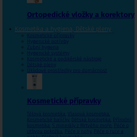
Ortopedické vložky a korektory
Kosmetika a hygiena, Dětské pleny
Kosmetické přípravky
Hygienické potřeby
Zubní hygiena
Hygienické systémy
Kosmetické a pedikérské nástroje
Dětské pleny
Úklidové prostředky pro domácnost
Kosmetické přípravky
Tělová kosmetika
,
Vlasová kosmetika
,
Kosmetické balíčky
,
Dětská kosmetika
,
Přírodní
kosmetika
,
S minerály z Mrtvého moře
,
Péče o
citlivou pokožku
,
Péče o nohy
,
Péče o ruce a