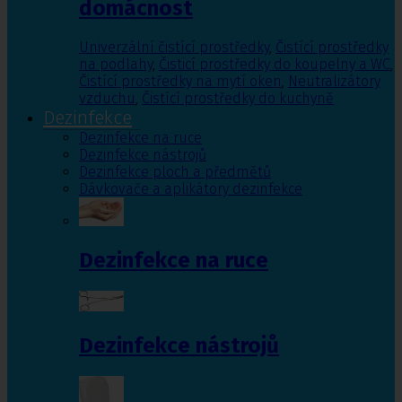
domácnost
Univerzální čistící prostředky
,
Čistící prostředky
na podlahy
,
Čisticí prostředky do koupelny a WC
,
Čistící prostředky na mytí oken
,
Neutralizátory
vzduchu
,
Čistící prostředky do kuchyně
Dezinfekce
Dezinfekce na ruce
Dezinfekce nástrojů
Dezinfekce ploch a předmětů
Dávkovače a aplikátory dezinfekce
Dezinfekce na ruce
Dezinfekce nástrojů