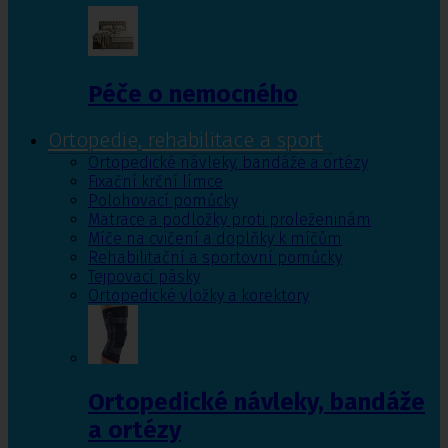
Péče o nemocného
Ortopedie, rehabilitace a sport
Ortopedické návleky, bandáže a ortézy
Fixační krční límce
Polohovací pomůcky
Matrace a podložky proti proleženinám
Míče na cvičení a doplňky k míčům
Rehabilitační a sportovní pomůcky
Tejpovací pásky
Ortopedické vložky a korektory
Ortopedické návleky, bandáže
a ortézy