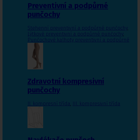
Preventivní a podpůrné
punčochy
Stehenní preventivní a podpůrné punčochy
,
Lýtkové preventivní a podpůrné punčochy
,
Punčochové kalhoty preventivní a podpůrné
Zdravotní kompresivní
punčochy
II. kompresní třída
,
III. kompresivní třída
Navlékače punčoch