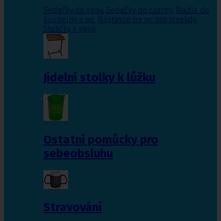
Sedačky do vany
,
Sedačky do sprchy
,
Madla do
koupelny a wc
,
Nástavce na wc pro invalidy
,
Stoličky k vaně
Jídelní stolky k lůžku
Ostatní pomůcky pro
sebeobsluhu
Stravování