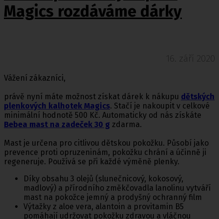
Magics rozdáváme dárky
16. září 2020
Vážení zákazníci,
právě nyní máte možnost získat dárek k nákupu
dětských
plenkových kalhotek Magics
. Stačí je nakoupit v celkové
minimální hodnotě 500 Kč. Automaticky od nás získáte
Bebea mast na zadeček 30 g
zdarma.
Mast je určena pro citlivou dětskou pokožku. Působí jako
prevence proti opruzeninám, pokožku chrání a účinně ji
regeneruje. Používá se při každé výměně plenky.
Díky obsahu 3 olejů (slunečnicový, kokosový,
madlový) a přírodního změkčovadla lanolinu vytváří
mast na pokožce jemný a prodyšný ochranný film
Výtažky z aloe vera, alantoin a provitamin B5
pomáhají udržovat pokožku zdravou a vláčnou