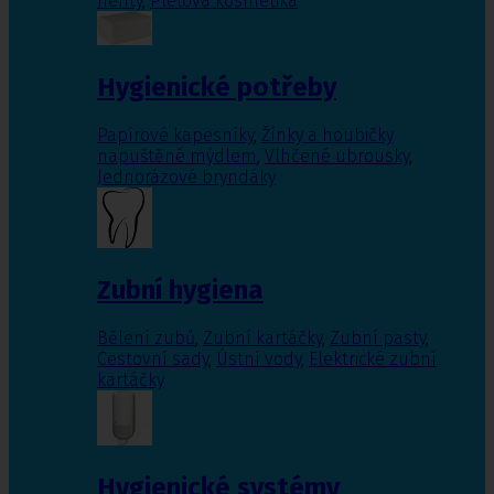
nehty
,
Pleťová kosmetika
Hygienické potřeby
Papírové kapesníky
,
Žínky a houbičky
napuštěné mýdlem
,
Vlhčené ubrousky
,
Jednorázové bryndáky
Zubní hygiena
Bělení zubů
,
Zubní kartáčky
,
Zubní pasty
,
Cestovní sady
,
Ústní vody
,
Elektrické zubní
kartáčky
Hygienické systémy