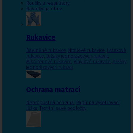
Roušky a respirátory
Návleky na obuv
Rukavice
Bavlněné rukavice
,
Nitrilové rukavice
,
Latexové
rukavice
,
Držáky jednorázových rukavic
,
Mikrotenové rukavice
,
Vinylové rukavice
,
Držáky
jednorázových rukavic
Ochrana matrací
Nepropustná ochrana
,
Papír na vyšetřovací
lůžka
,
Textilní savé podložky