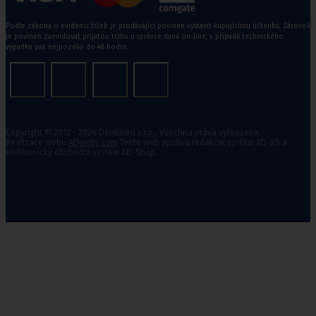
Podle zákona o evidenci tržeb je prodávající povinen vystavit kupujícímu účtenku. Zároveň
je povinen zaevidovat přijatou tržbu u správce daně on-line; v případě technického
výpadku pak nejpozději do 48 hodin.
Copyright © 2012 - 2026 Dentimed s.r.o., Všechna práva vyhrazena.
Realizace webu
ADweby.com
Tento web využívá redakční systém AD-RS a
elektronický obchodní systém AD-Shop.