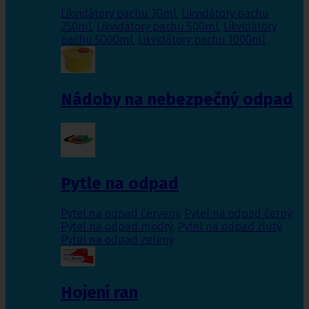
Likvidátory pachu 30ml
,
Likvidátory pachu
250ml
,
Likvidátory pachu 500ml
,
Likvidátory
pachu 5000ml
,
Likvidátory pachu 1000ml
Nádoby na nebezpečný odpad
Pytle na odpad
Pytel na odpad červený
,
Pytel na odpad černý
,
Pytel na odpad modrý
,
Pytel na odpad žlutý
,
Pytel na odpad zelený
Hojení ran