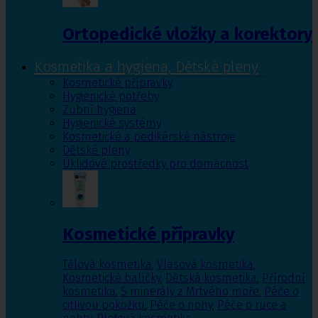
Ortopedické vložky a korektory
Kosmetika a hygiena, Dětské pleny
Kosmetické přípravky
Hygienické potřeby
Zubní hygiena
Hygienické systémy
Kosmetické a pedikérské nástroje
Dětské pleny
Úklidové prostředky pro domácnost
Kosmetické přípravky
Tělová kosmetika
,
Vlasová kosmetika
,
Kosmetické balíčky
,
Dětská kosmetika
,
Přírodní
kosmetika
,
S minerály z Mrtvého moře
,
Péče o
citlivou pokožku
,
Péče o nohy
,
Péče o ruce a