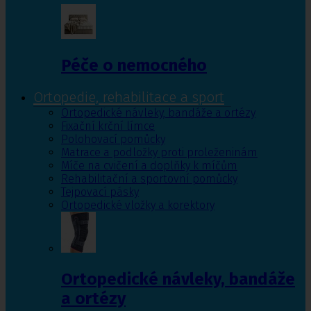
Péče o nemocného
Ortopedie, rehabilitace a sport
Ortopedické návleky, bandáže a ortézy
Fixační krční límce
Polohovací pomůcky
Matrace a podložky proti proleženinám
Míče na cvičení a doplňky k míčům
Rehabilitační a sportovní pomůcky
Tejpovací pásky
Ortopedické vložky a korektory
Ortopedické návleky, bandáže
a ortézy