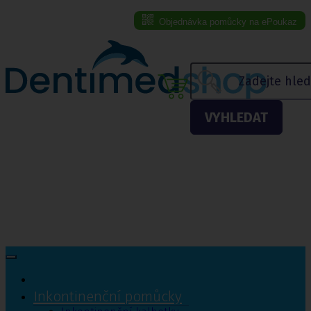
Objednávka pomůcky na ePoukaz
Menu eshopu
VYHLEDAT
Inkontinenční pomůcky