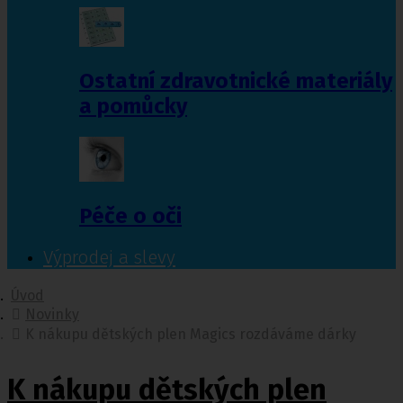
Ostatní zdravotnické materiály
a pomůcky
Péče o oči
Výprodej a slevy
Úvod
Novinky
K nákupu dětských plen Magics rozdáváme dárky
K nákupu dětských plen