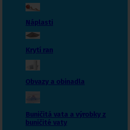
Náplasti
Krytí ran
Obvazy a obinadla
Buničitá vata a výrobky z
buničité vaty