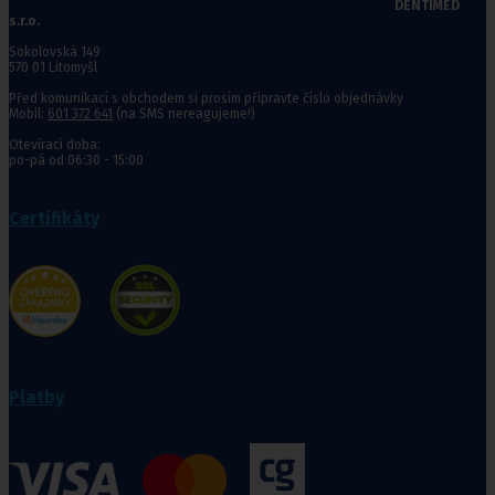
DENTIMED
s.r.o.
Sokolovská 149
570 01 Litomyšl
Před komunikací s obchodem si prosím připravte číslo objednávky
Mobil:
601 372 641
(na SMS nereagujeme!)
Otevírací doba:
po-pá od 06:30 - 15:00
Certifikáty
Platby