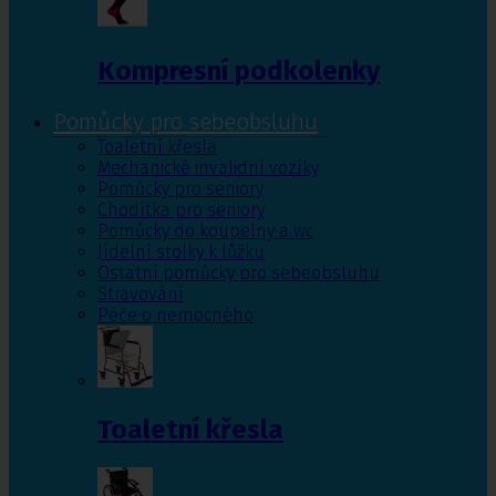
Kompresní podkolenky
Pomůcky pro sebeobsluhu
Toaletní křesla
Mechanické invalidní vozíky
Pomůcky pro seniory
Chodítka pro seniory
Pomůcky do koupelny a wc
Jídelní stolky k lůžku
Ostatní pomůcky pro sebeobsluhu
Stravování
Péče o nemocného
Toaletní křesla