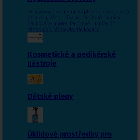
Osvěžovače vzduchu
,
Náplně do osvěžovačů
vzduchu
,
Zásobníky na papírové ručníky
,
Dávkováče mýdel
,
Papírové ručníky do
zásobníků
,
Mýdla do dávkovačů
Kosmetické a pedikérské
nástroje
Dětské pleny
Úklidové prostředky pro