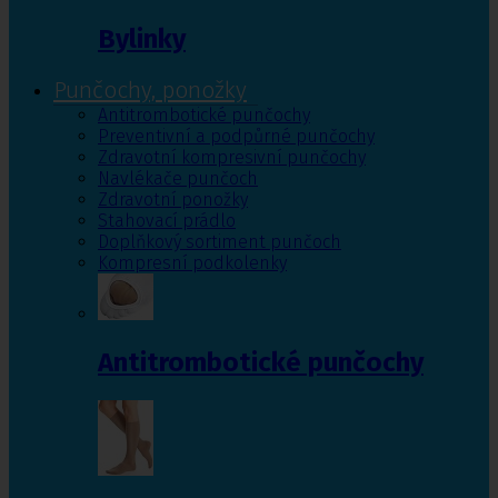
Bylinky
Punčochy, ponožky
Antitrombotické punčochy
Preventivní a podpůrné punčochy
Zdravotní kompresivní punčochy
Navlékače punčoch
Zdravotní ponožky
Stahovací prádlo
Doplňkový sortiment punčoch
Kompresní podkolenky
Antitrombotické punčochy