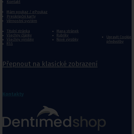
Kontakt
Mám poukaz / ePoukaz
Preskripční karty
Věrnostní systém
Titulní stránka
Mapa stránek
Všechny články
Rubriky
Upravit Cookie
Všechny výrobky
Nové výrobky
předvolby
RSS
Přepnout na klasické zobrazení
Kontakty