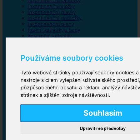
Inkontinenční kalhotky
Inkontinenční vložky
Inkontinenční plavky
Inkontinenční podložky
Inkontinenční pleny
Fixační kalhotky a body
Absorpční kalhotky
Péče o pánevní dno
Bylinky
Používáme soubory cookies
Tyto webové stránky používají soubory cookies a 
Inkontinenční kalhotky
nástroje s cílem vylepšení uživatelského prostředí
přizpůsobeného obsahu a reklam, analýzy návště
Plenkové kalhotky navlékací
,
Plenkové kalhotky
stránek a zjištění zdroje návštěvnosti.
zalepovací
,
Inkontinenční kalhotky dámské
,
Inkontinenční kalhotky pro muže
Souhlasím
Inkontinenční vložky
Upravit mé předvolby