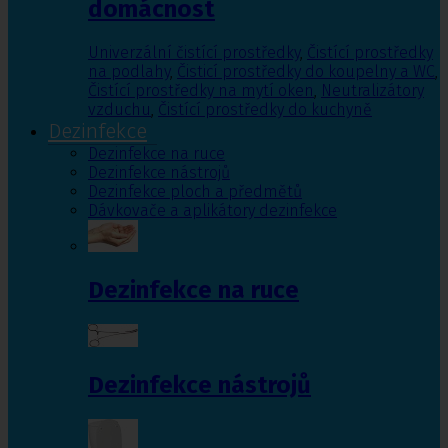
domácnost
Univerzální čistící prostředky
,
Čistící prostředky
na podlahy
,
Čisticí prostředky do koupelny a WC
,
Čistící prostředky na mytí oken
,
Neutralizátory
vzduchu
,
Čistící prostředky do kuchyně
Dezinfekce
Dezinfekce na ruce
Dezinfekce nástrojů
Dezinfekce ploch a předmětů
Dávkovače a aplikátory dezinfekce
Dezinfekce na ruce
Dezinfekce nástrojů