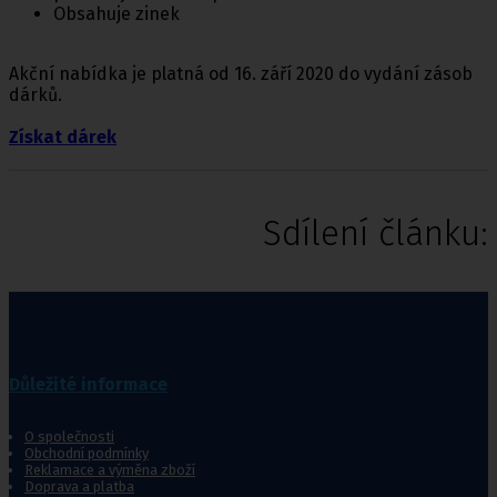
Obsahuje zinek
Akční nabídka je platná od 16. září 2020 do vydání zásob
dárků.
Získat dárek
Sdílení článku:
Důležité informace
O společnosti
Obchodní podmínky
Reklamace a výměna zboží
Doprava a platba