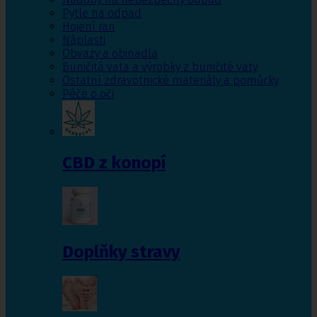
Pytle na odpad
Hojení ran
Náplasti
Obvazy a obinadla
Buničitá vata a výrobky z buničité vaty
Ostatní zdravotnické materiály a pomůcky
Péče o oči
CBD z konopí
Doplňky stravy