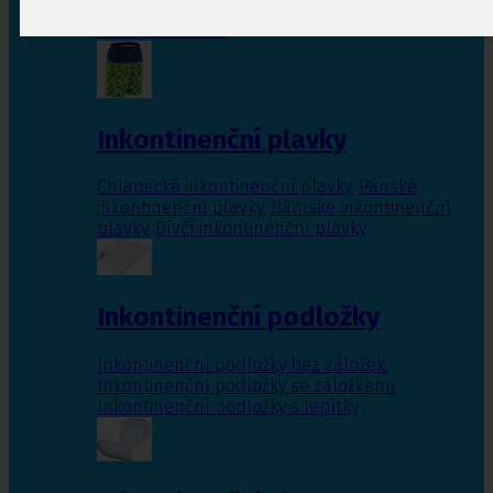
Inkontinenční vložky pro ženy
,
Inkontinenční
vložky pro muže
Inkontinenční plavky
Chlapecké inkontinenční plavky
,
Pánské
inkontinenční plavky
,
Dámské inkontinenční
plavky
,
Dívčí inkontinenční plavky
Inkontinenční podložky
Inkontinenční podložky bez záložek
,
Inkontinenční podložky se záložkami
,
Inkontinenční podložky s lepítky