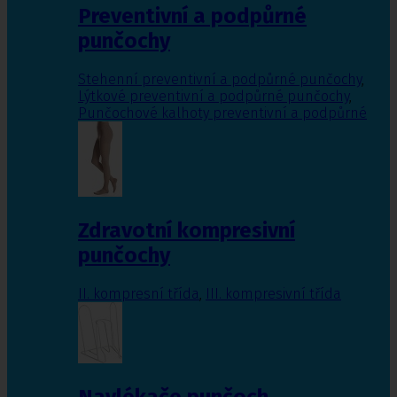
Preventivní a podpůrné
punčochy
Stehenní preventivní a podpůrné punčochy
,
Lýtkové preventivní a podpůrné punčochy
,
Punčochové kalhoty preventivní a podpůrné
Zdravotní kompresivní
punčochy
II. kompresní třída
,
III. kompresivní třída
Navlékače punčoch