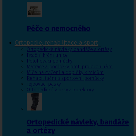
Péče o nemocného
Ortopedie, rehabilitace a sport
Ortopedické návleky, bandáže a ortézy
Fixační krční límce
Polohovací pomůcky
Matrace a podložky proti proleženinám
Míče na cvičení a doplňky k míčům
Rehabilitační a sportovní pomůcky
Tejpovací pásky
Ortopedické vložky a korektory
Ortopedické návleky, bandáže
a ortézy