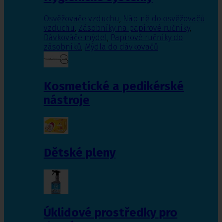
Osvěžovače vzduchu
,
Náplně do osvěžovačů
vzduchu
,
Zásobníky na papírové ručníky
,
Dávkováče mýdel
,
Papírové ručníky do
zásobníků
,
Mýdla do dávkovačů
Kosmetické a pedikérské
nástroje
Dětské pleny
Úklidové prostředky pro