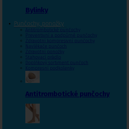
Bylinky
Punčochy, ponožky
Antitrombotické punčochy
Preventivní a podpůrné punčochy
Zdravotní kompresivní punčochy
Navlékače punčoch
Zdravotní ponožky
Stahovací prádlo
Doplňkový sortiment punčoch
Kompresní podkolenky
Antitrombotické punčochy