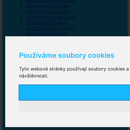
Inkontinenční kalhotky
Inkontinenční vložky
Inkontinenční plavky
Inkontinenční podložky
Inkontinenční pleny
Fixační kalhotky a body
Absorpční kalhotky
Péče o pánevní dno
Bylinky
Používáme soubory cookies
Tyto webové stránky používají soubory cookies a d
Inkontinenční kalhotky
návštěvnosti.
Plenkové kalhotky navlékací
,
Plenkové kalhotky
zalepovací
,
Inkontinenční kalhotky dámské
,
Inkontinenční kalhotky pro muže
Inkontinenční vložky