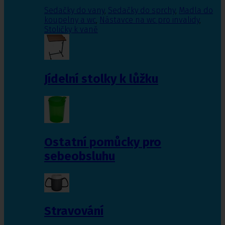
Sedačky do vany
,
Sedačky do sprchy
,
Madla do
koupelny a wc
,
Nástavce na wc pro invalidy
,
Stoličky k vaně
Jídelní stolky k lůžku
Ostatní pomůcky pro
sebeobsluhu
Stravování