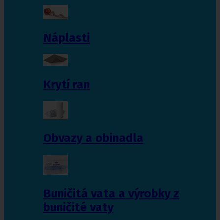
Náplasti
Krytí ran
Obvazy a obinadla
Buničitá vata a výrobky z
buničité vaty