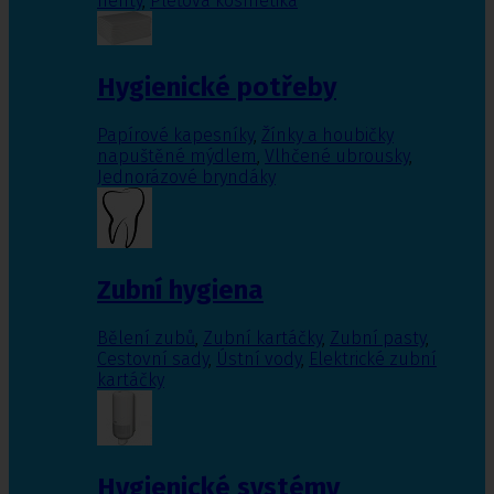
nehty
,
Pleťová kosmetika
Hygienické potřeby
Papírové kapesníky
,
Žínky a houbičky
napuštěné mýdlem
,
Vlhčené ubrousky
,
Jednorázové bryndáky
Zubní hygiena
Bělení zubů
,
Zubní kartáčky
,
Zubní pasty
,
Cestovní sady
,
Ústní vody
,
Elektrické zubní
kartáčky
Hygienické systémy