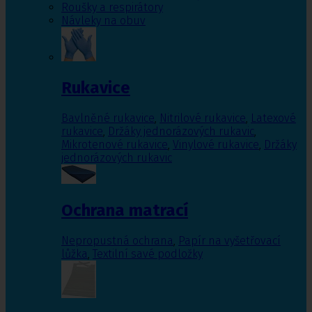
Roušky a respirátory
Návleky na obuv
Rukavice
Bavlněné rukavice
,
Nitrilové rukavice
,
Latexové
rukavice
,
Držáky jednorázových rukavic
,
Mikrotenové rukavice
,
Vinylové rukavice
,
Držáky
jednorázových rukavic
Ochrana matrací
Nepropustná ochrana
,
Papír na vyšetřovací
lůžka
,
Textilní savé podložky