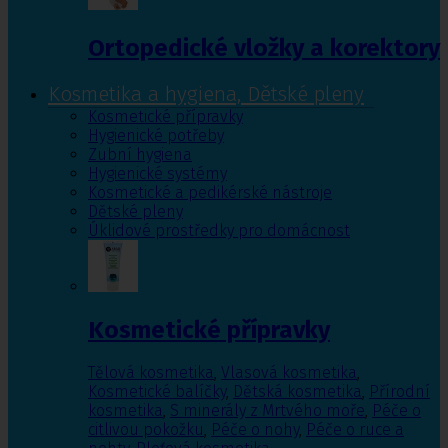
Ortopedické vložky a korektory
Kosmetika a hygiena, Dětské pleny
Kosmetické přípravky
Hygienické potřeby
Zubní hygiena
Hygienické systémy
Kosmetické a pedikérské nástroje
Dětské pleny
Úklidové prostředky pro domácnost
Kosmetické přípravky
Tělová kosmetika
,
Vlasová kosmetika
,
Kosmetické balíčky
,
Dětská kosmetika
,
Přírodní
kosmetika
,
S minerály z Mrtvého moře
,
Péče o
citlivou pokožku
,
Péče o nohy
,
Péče o ruce a