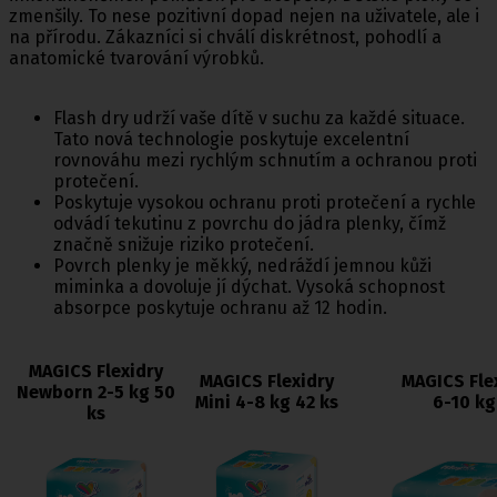
zmenšily. To nese pozitivní dopad nejen na uživatele, ale i
na přírodu. Zákazníci si chválí diskrétnost, pohodlí a
anatomické tvarování výrobků.
Flash dry udrží vaše dítě v suchu za každé situace.
Tato nová technologie poskytuje excelentní
rovnováhu mezi rychlým schnutím a ochranou proti
protečení.
Poskytuje vysokou ochranu proti protečení a rychle
odvádí tekutinu z povrchu do jádra plenky, čímž
značně snižuje riziko protečení.
Povrch plenky je měkký, nedráždí jemnou kůži
miminka a dovoluje jí dýchat. Vysoká schopnost
absorpce poskytuje ochranu až 12 hodin.
MAGICS Flexidry
MAGICS Flexidry
MAGICS Flex
Newborn 2-5 kg 50
Mini 4-8 kg 42 ks
6-10 kg
ks