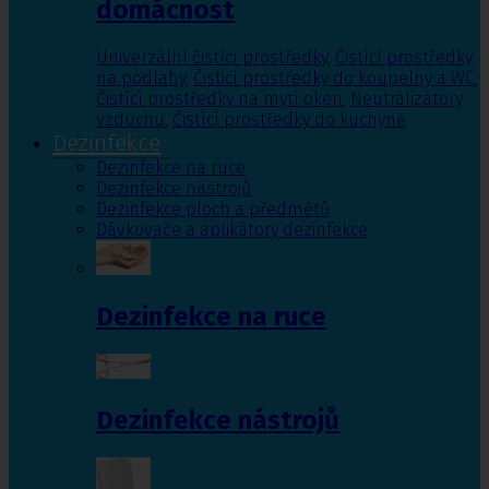
domácnost
Univerzální čistící prostředky
,
Čistící prostředky
na podlahy
,
Čisticí prostředky do koupelny a WC
,
Čistící prostředky na mytí oken
,
Neutralizátory
vzduchu
,
Čistící prostředky do kuchyně
Dezinfekce
Dezinfekce na ruce
Dezinfekce nástrojů
Dezinfekce ploch a předmětů
Dávkovače a aplikátory dezinfekce
Dezinfekce na ruce
Dezinfekce nástrojů