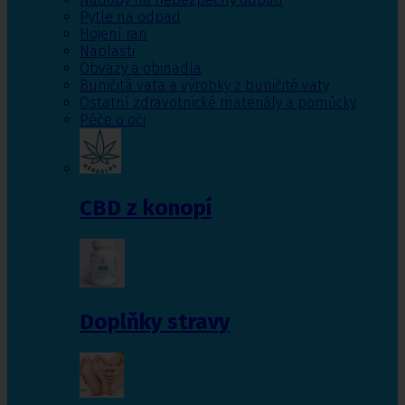
Pytle na odpad
Hojení ran
Náplasti
Obvazy a obinadla
Buničitá vata a výrobky z buničité vaty
Ostatní zdravotnické materiály a pomůcky
Péče o oči
CBD z konopí
Doplňky stravy