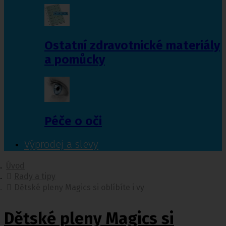
Ostatní zdravotnické materiály
a pomůcky
Péče o oči
Výprodej a slevy
Úvod
Rady a tipy
Dětské pleny Magics si oblíbíte i vy
Dětské pleny Magics si