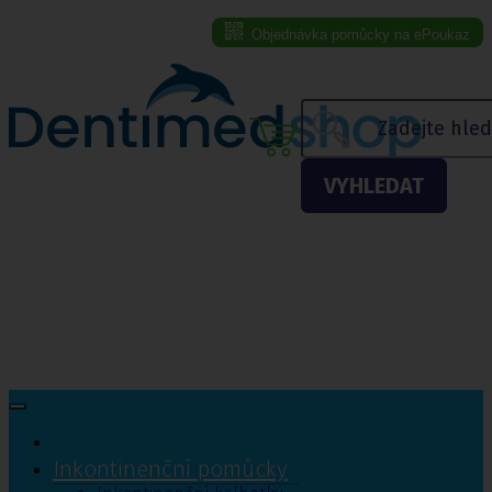
Objednávka pomůcky na ePoukaz
Menu eshopu
VYHLEDAT
Inkontinenční pomůcky