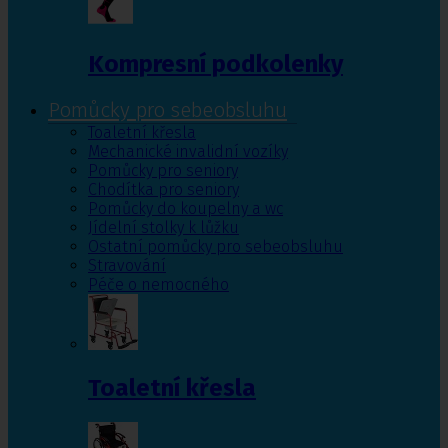
Kompresní podkolenky
Pomůcky pro sebeobsluhu
Toaletní křesla
Mechanické invalidní vozíky
Pomůcky pro seniory
Chodítka pro seniory
Pomůcky do koupelny a wc
Jídelní stolky k lůžku
Ostatní pomůcky pro sebeobsluhu
Stravování
Péče o nemocného
Toaletní křesla