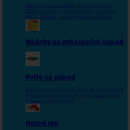
Likvidátory pachu 30ml
,
Likvidátory pachu
250ml
,
Likvidátory pachu 500ml
,
Likvidátory
pachu 5000ml
,
Likvidátory pachu 1000ml
Nádoby na nebezpečný odpad
Pytle na odpad
Pytel na odpad červený
,
Pytel na odpad černý
,
Pytel na odpad modrý
,
Pytel na odpad žlutý
,
Pytel na odpad zelený
Hojení ran