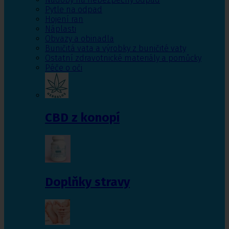
Pytle na odpad
Hojení ran
Náplasti
Obvazy a obinadla
Buničitá vata a výrobky z buničité vaty
Ostatní zdravotnické materiály a pomůcky
Péče o oči
CBD z konopí
Doplňky stravy