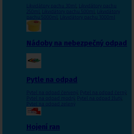
Likvidátory pachu 30ml
,
Likvidátory pachu
250ml
,
Likvidátory pachu 500ml
,
Likvidátory
pachu 5000ml
,
Likvidátory pachu 1000ml
Nádoby na nebezpečný odpad
Pytle na odpad
Pytel na odpad červený
,
Pytel na odpad černý
,
Pytel na odpad modrý
,
Pytel na odpad žlutý
,
Pytel na odpad zelený
Hojení ran