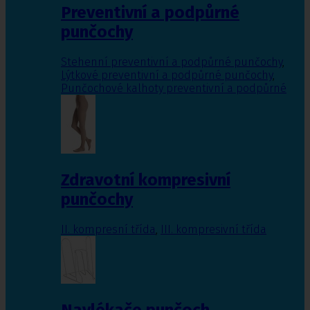
Preventivní a podpůrné
punčochy
Stehenní preventivní a podpůrné punčochy
,
Lýtkové preventivní a podpůrné punčochy
,
Punčochové kalhoty preventivní a podpůrné
Zdravotní kompresivní
punčochy
II. kompresní třída
,
III. kompresivní třída
Navlékače punčoch