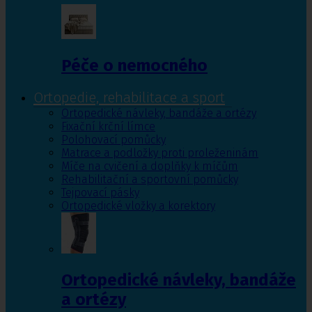
Péče o nemocného
Ortopedie, rehabilitace a sport
Ortopedické návleky, bandáže a ortézy
Fixační krční límce
Polohovací pomůcky
Matrace a podložky proti proleženinám
Míče na cvičení a doplňky k míčům
Rehabilitační a sportovní pomůcky
Tejpovací pásky
Ortopedické vložky a korektory
Ortopedické návleky, bandáže
a ortézy