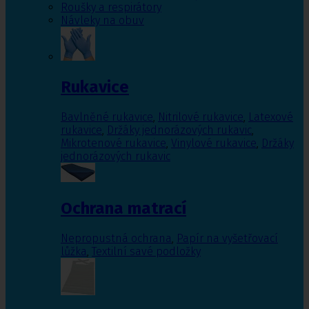
Roušky a respirátory
Návleky na obuv
Rukavice
Bavlněné rukavice
,
Nitrilové rukavice
,
Latexové
rukavice
,
Držáky jednorázových rukavic
,
Mikrotenové rukavice
,
Vinylové rukavice
,
Držáky
jednorázových rukavic
Ochrana matrací
Nepropustná ochrana
,
Papír na vyšetřovací
lůžka
,
Textilní savé podložky