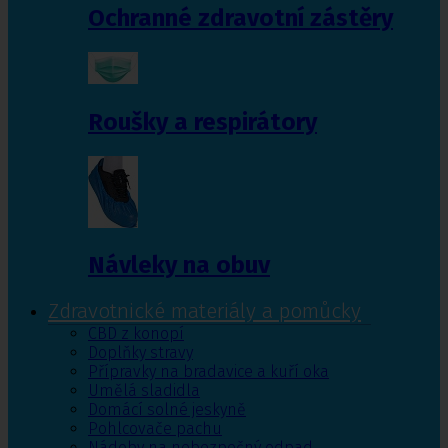
Ochranné zdravotní zástěry
Roušky a respirátory
Návleky na obuv
Zdravotnické materiály a pomůcky
CBD z konopí
Doplňky stravy
Přípravky na bradavice a kuří oka
Umělá sladidla
Domácí solné jeskyně
Pohlcovače pachu
Nádoby na nebezpečný odpad