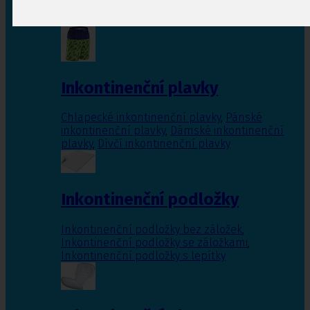
Inkontinenční vložky pro ženy
,
Inkontinenční
vložky pro muže
Inkontinenční plavky
Chlapecké inkontinenční plavky
,
Pánské
inkontinenční plavky
,
Dámské inkontinenční
plavky
,
Dívčí inkontinenční plavky
Inkontinenční podložky
Inkontinenční podložky bez záložek
,
Inkontinenční podložky se záložkami
,
Inkontinenční podložky s lepítky