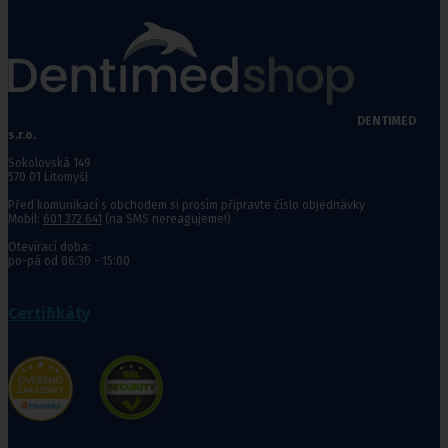
DENTIMED
s.r.o.
Sokolovská 149
570 01 Litomyšl
Před komunikací s obchodem si prosím připravte číslo objednávky
Mobil:
601 372 641
(na SMS nereagujeme!)
Otevírací doba:
po-pá od 06:30 - 15:00
Certifikáty