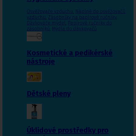
Osvěžovače vzduchu
,
Náplně do osvěžovačů
vzduchu
,
Zásobníky na papírové ručníky
,
Dávkováče mýdel
,
Papírové ručníky do
zásobníků
,
Mýdla do dávkovačů
Kosmetické a pedikérské
nástroje
Dětské pleny
Úklidové prostředky pro