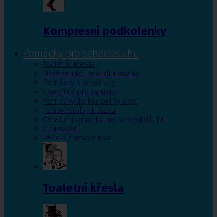
Kompresní podkolenky
Pomůcky pro sebeobsluhu
Toaletní křesla
Mechanické invalidní vozíky
Pomůcky pro seniory
Chodítka pro seniory
Pomůcky do koupelny a wc
Jídelní stolky k lůžku
Ostatní pomůcky pro sebeobsluhu
Stravování
Péče o nemocného
Toaletní křesla