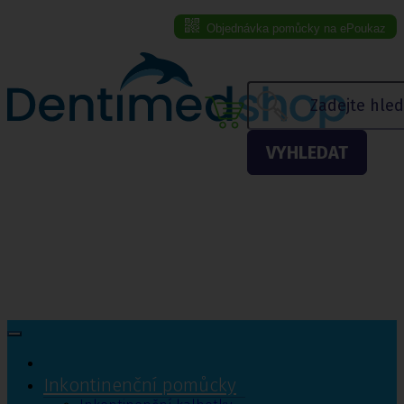
Objednávka pomůcky na ePoukaz
Menu eshopu
VYHLEDAT
Inkontinenční pomůcky