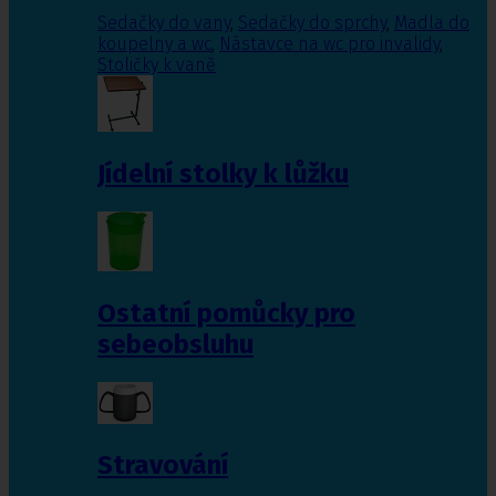
Sedačky do vany
,
Sedačky do sprchy
,
Madla do
koupelny a wc
,
Nástavce na wc pro invalidy
,
Stoličky k vaně
Jídelní stolky k lůžku
Ostatní pomůcky pro
sebeobsluhu
Stravování