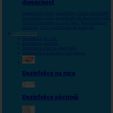
domácnost
Univerzální čistící prostředky
,
Čistící prostředky
na podlahy
,
Čisticí prostředky do koupelny a WC
,
Čistící prostředky na mytí oken
,
Neutralizátory
vzduchu
,
Čistící prostředky do kuchyně
Dezinfekce
Dezinfekce na ruce
Dezinfekce nástrojů
Dezinfekce ploch a předmětů
Dávkovače a aplikátory dezinfekce
Dezinfekce na ruce
Dezinfekce nástrojů