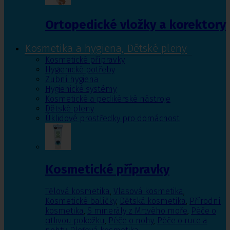
Ortopedické vložky a korektory
Kosmetika a hygiena, Dětské pleny
Kosmetické přípravky
Hygienické potřeby
Zubní hygiena
Hygienické systémy
Kosmetické a pedikérské nástroje
Dětské pleny
Úklidové prostředky pro domácnost
Kosmetické přípravky
Tělová kosmetika
,
Vlasová kosmetika
,
Kosmetické balíčky
,
Dětská kosmetika
,
Přírodní
kosmetika
,
S minerály z Mrtvého moře
,
Péče o
citlivou pokožku
,
Péče o nohy
,
Péče o ruce a