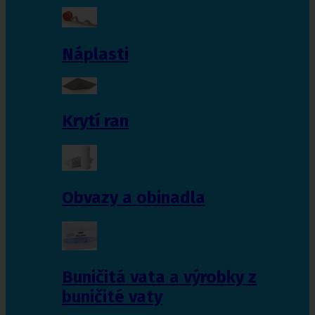
Náplasti
Krytí ran
Obvazy a obinadla
Buničitá vata a výrobky z
buničité vaty