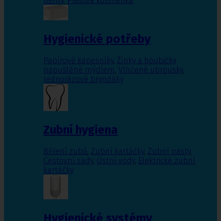
nehty
,
Pleťová kosmetika
Hygienické potřeby
Papírové kapesníky
,
Žínky a houbičky
napuštěné mýdlem
,
Vlhčené ubrousky
,
Jednorázové bryndáky
Zubní hygiena
Bělení zubů
,
Zubní kartáčky
,
Zubní pasty
,
Cestovní sady
,
Ústní vody
,
Elektrické zubní
kartáčky
Hygienické systémy