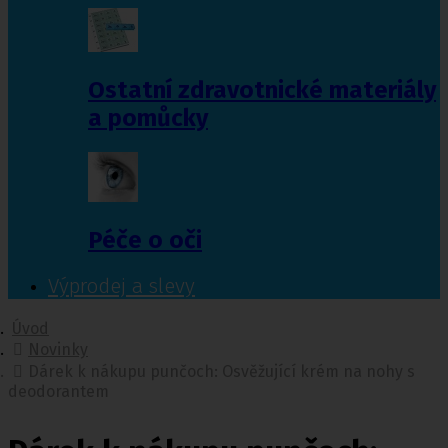
Ostatní zdravotnické materiály
a pomůcky
Péče o oči
Výprodej a slevy
Úvod
Novinky
Dárek k nákupu punčoch: Osvěžující krém na nohy s
deodorantem