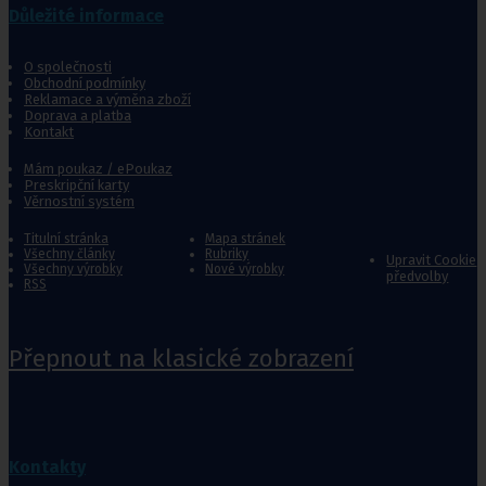
Důležité informace
O společnosti
Obchodní podmínky
Reklamace a výměna zboží
Doprava a platba
Kontakt
Mám poukaz / ePoukaz
Preskripční karty
Věrnostní systém
Titulní stránka
Mapa stránek
Všechny články
Rubriky
Upravit Cookie
Všechny výrobky
Nové výrobky
předvolby
RSS
Přepnout na klasické zobrazení
Kontakty