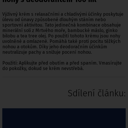
Výživný krém s relaxačními a chladivými účinky poskytuje
úlevu od únavy způsobené dlouhým stáním nebo
sportovní aktivitou. Tato jedinečná kombinace obsahuje
minerální soli z Mrtvého moře, bambucké máslo, ginko
bilobu a tea tree olej. Po použití tohoto krému jsou nohy
uvolněné a omlazené. Pomáhá také proti pocitu těžkých
nohou a otokům. Díky jeho deodoračním účinkům
neutralizuje pachy a snižuje pocení nohou.
Použití: Aplikujte před obutím a před spaním. Vmasírujte
do pokožky, dokud se krém nevstřebá.
Sdílení článku: