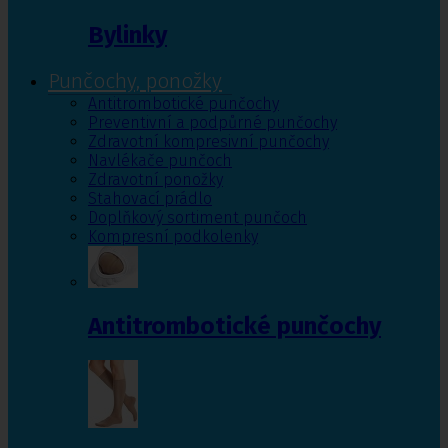
Bylinky
Punčochy, ponožky
Antitrombotické punčochy
Preventivní a podpůrné punčochy
Zdravotní kompresivní punčochy
Navlékače punčoch
Zdravotní ponožky
Stahovací prádlo
Doplňkový sortiment punčoch
Kompresní podkolenky
Antitrombotické punčochy