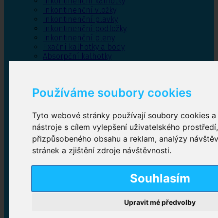
Inkontinenční kalhotky
Inkontinenční vložky
Inkontinenční plavky
Inkontinenční podložky
Inkontinenční pleny
Fixační kalhotky a body
Absorpční kalhotky
Péče o pánevní dno
Bylinky
Používáme soubory cookies
Tyto webové stránky používají soubory cookies a 
Inkontinenční kalhotky
nástroje s cílem vylepšení uživatelského prostředí
přizpůsobeného obsahu a reklam, analýzy návště
Plenkové kalhotky navlékací
,
Plenkové kalhotky
zalepovací
,
Inkontinenční kalhotky dámské
,
stránek a zjištění zdroje návštěvnosti.
Inkontinenční kalhotky pro muže
Souhlasím
Inkontinenční vložky
Upravit mé předvolby