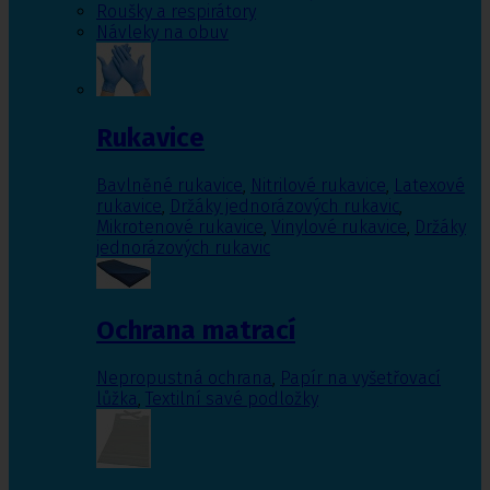
Roušky a respirátory
Návleky na obuv
Rukavice
Bavlněné rukavice
,
Nitrilové rukavice
,
Latexové
rukavice
,
Držáky jednorázových rukavic
,
Mikrotenové rukavice
,
Vinylové rukavice
,
Držáky
jednorázových rukavic
Ochrana matrací
Nepropustná ochrana
,
Papír na vyšetřovací
lůžka
,
Textilní savé podložky