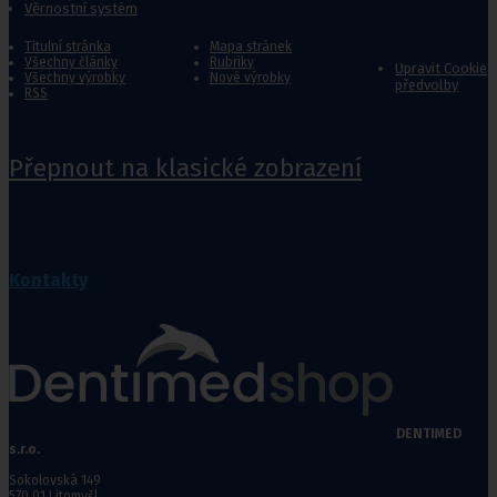
Věrnostní systém
Titulní stránka
Mapa stránek
Všechny články
Rubriky
Upravit Cookie
Všechny výrobky
Nové výrobky
předvolby
RSS
Přepnout na klasické zobrazení
Kontakty
DENTIMED
s.r.o.
Sokolovská 149
570 01 Litomyšl