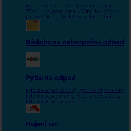
Likvidátory pachu 30ml
,
Likvidátory pachu
250ml
,
Likvidátory pachu 500ml
,
Likvidátory
pachu 5000ml
,
Likvidátory pachu 1000ml
Nádoby na nebezpečný odpad
Pytle na odpad
Pytel na odpad červený
,
Pytel na odpad černý
,
Pytel na odpad modrý
,
Pytel na odpad žlutý
,
Pytel na odpad zelený
Hojení ran