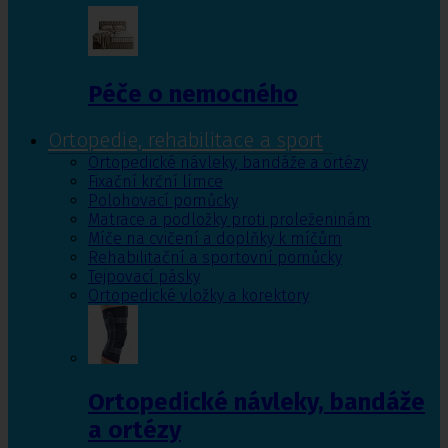
Péče o nemocného
Ortopedie, rehabilitace a sport
Ortopedické návleky, bandáže a ortézy
Fixační krční límce
Polohovací pomůcky
Matrace a podložky proti proleženinám
Míče na cvičení a doplňky k míčům
Rehabilitační a sportovní pomůcky
Tejpovací pásky
Ortopedické vložky a korektory
Ortopedické návleky, bandáže
a ortézy