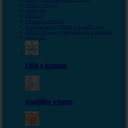
Pytle na odpad
Hojení ran
Náplasti
Obvazy a obinadla
Buničitá vata a výrobky z buničité vaty
Ostatní zdravotnické materiály a pomůcky
Péče o oči
CBD z konopí
Doplňky stravy