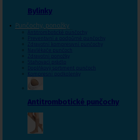
Bylinky
Punčochy, ponožky
Antitrombotické punčochy
Preventivní a podpůrné punčochy
Zdravotní kompresivní punčochy
Navlékače punčoch
Zdravotní ponožky
Stahovací prádlo
Doplňkový sortiment punčoch
Kompresní podkolenky
Antitrombotické punčochy