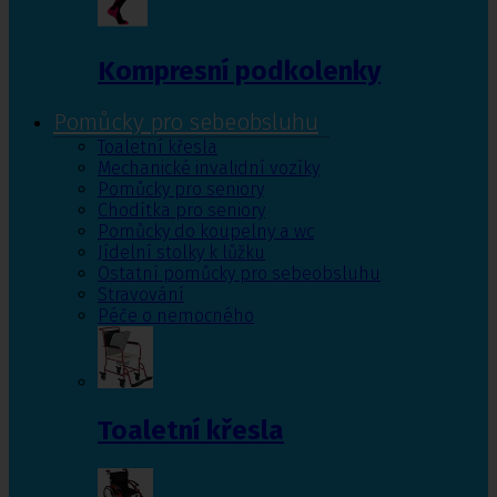
Kompresní podkolenky
Pomůcky pro sebeobsluhu
Toaletní křesla
Mechanické invalidní vozíky
Pomůcky pro seniory
Chodítka pro seniory
Pomůcky do koupelny a wc
Jídelní stolky k lůžku
Ostatní pomůcky pro sebeobsluhu
Stravování
Péče o nemocného
Toaletní křesla