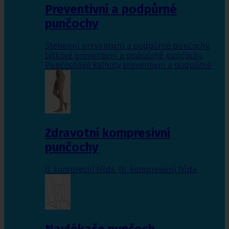
Preventivní a podpůrné
punčochy
Stehenní preventivní a podpůrné punčochy
,
Lýtkové preventivní a podpůrné punčochy
,
Punčochové kalhoty preventivní a podpůrné
Zdravotní kompresivní
punčochy
II. kompresní třída
,
III. kompresivní třída
Navlékače punčoch