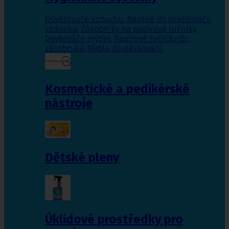
Osvěžovače vzduchu
,
Náplně do osvěžovačů
vzduchu
,
Zásobníky na papírové ručníky
,
Dávkováče mýdel
,
Papírové ručníky do
zásobníků
,
Mýdla do dávkovačů
Kosmetické a pedikérské
nástroje
Dětské pleny
Úklidové prostředky pro