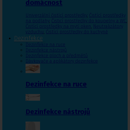
domácnost
Univerzální čistící prostředky
,
Čistící prostředky
na podlahy
,
Čisticí prostředky do koupelny a WC
,
Čistící prostředky na mytí oken
,
Neutralizátory
vzduchu
,
Čistící prostředky do kuchyně
Dezinfekce
Dezinfekce na ruce
Dezinfekce nástrojů
Dezinfekce ploch a předmětů
Dávkovače a aplikátory dezinfekce
Dezinfekce na ruce
Dezinfekce nástrojů