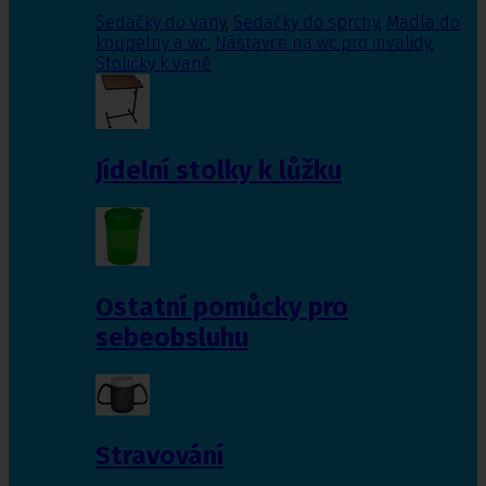
Sedačky do vany
,
Sedačky do sprchy
,
Madla do
koupelny a wc
,
Nástavce na wc pro invalidy
,
Stoličky k vaně
Jídelní stolky k lůžku
Ostatní pomůcky pro
sebeobsluhu
Stravování