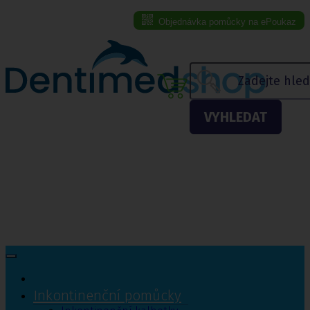
Objednávka pomůcky na ePoukaz
Menu eshopu
VYHLEDAT
Inkontinenční pomůcky