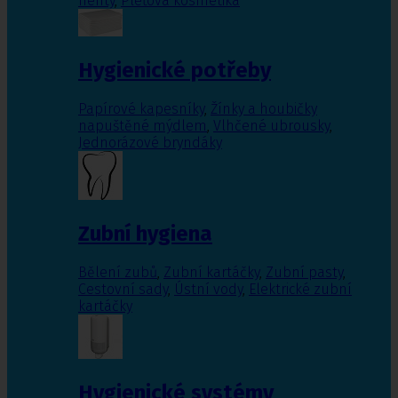
nehty
,
Pleťová kosmetika
Hygienické potřeby
Papírové kapesníky
,
Žínky a houbičky
napuštěné mýdlem
,
Vlhčené ubrousky
,
Jednorázové bryndáky
Zubní hygiena
Bělení zubů
,
Zubní kartáčky
,
Zubní pasty
,
Cestovní sady
,
Ústní vody
,
Elektrické zubní
kartáčky
Hygienické systémy