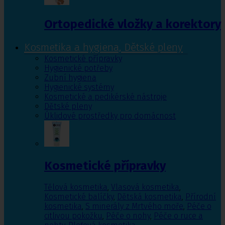
Ortopedické vložky a korektory
Kosmetika a hygiena, Dětské pleny
Kosmetické přípravky
Hygienické potřeby
Zubní hygiena
Hygienické systémy
Kosmetické a pedikérské nástroje
Dětské pleny
Úklidové prostředky pro domácnost
Kosmetické přípravky
Tělová kosmetika
,
Vlasová kosmetika
,
Kosmetické balíčky
,
Dětská kosmetika
,
Přírodní
kosmetika
,
S minerály z Mrtvého moře
,
Péče o
citlivou pokožku
,
Péče o nohy
,
Péče o ruce a