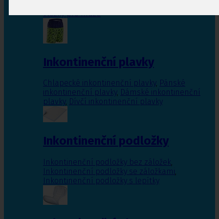
Inkontinenční vložky pro ženy
,
Inkontinenční
vložky pro muže
Inkontinenční plavky
Chlapecké inkontinenční plavky
,
Pánské
inkontinenční plavky
,
Dámské inkontinenční
plavky
,
Dívčí inkontinenční plavky
Inkontinenční podložky
Inkontinenční podložky bez záložek
,
Inkontinenční podložky se záložkami
,
Inkontinenční podložky s lepítky