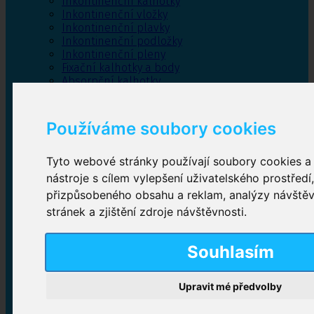
Inkontinenční kalhotky
Inkontinenční vložky
Inkontinenční plavky
Inkontinenční podložky
Inkontinenční pleny
Fixační kalhotky a body
Absorpční kalhotky
Péče o pánevní dno
Bylinky
Používáme soubory cookies
Tyto webové stránky používají soubory cookies a 
Inkontinenční kalhotky
nástroje s cílem vylepšení uživatelského prostředí
přizpůsobeného obsahu a reklam, analýzy návště
Plenkové kalhotky navlékací
,
Plenkové kalhotky
stránek a zjištění zdroje návštěvnosti.
zalepovací
,
Inkontinenční kalhotky dámské
,
Inkontinenční kalhotky pro muže
Souhlasím
Inkontinenční vložky
Upravit mé předvolby