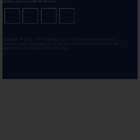
výpadku pak nejpozději do 48 hodin.
Copyright © 2012 - 2026 Dentimed s.r.o., Všechna práva vyhrazena.
Realizace webu
ADweby.com
Tento web využívá redakční systém AD-RS a
elektronický obchodní systém AD-Shop.