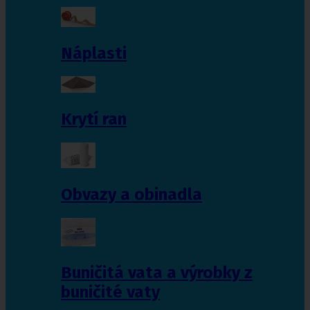
Náplasti
Krytí ran
Obvazy a obinadla
Buničitá vata a výrobky z
buničité vaty