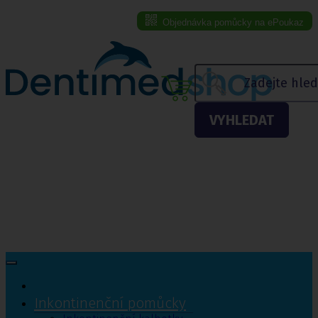
Objednávka pomůcky na ePoukaz
Menu eshopu
VYHLEDAT
Inkontinenční pomůcky