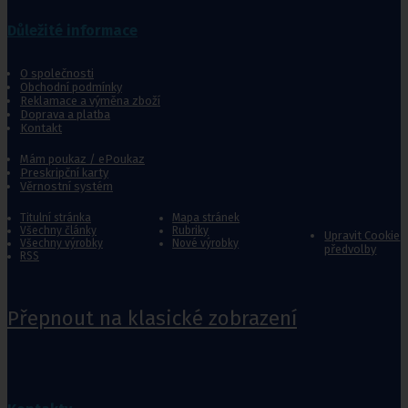
Důležité informace
O společnosti
Obchodní podmínky
Reklamace a výměna zboží
Doprava a platba
Kontakt
Mám poukaz / ePoukaz
Preskripční karty
Věrnostní systém
Titulní stránka
Mapa stránek
Všechny články
Rubriky
Upravit Cookie
Všechny výrobky
Nové výrobky
předvolby
RSS
Přepnout na klasické zobrazení