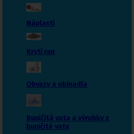
Náplasti
Krytí ran
Obvazy a obinadla
Buničitá vata a výrobky z
buničité vaty