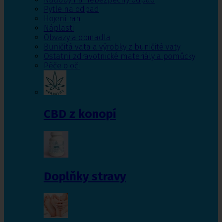
Pytle na odpad
Hojení ran
Náplasti
Obvazy a obinadla
Buničitá vata a výrobky z buničité vaty
Ostatní zdravotnické materiály a pomůcky
Péče o oči
CBD z konopí
Doplňky stravy