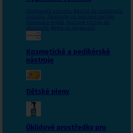
Osvěžovače vzduchu
,
Náplně do osvěžovačů
vzduchu
,
Zásobníky na papírové ručníky
,
Dávkováče mýdel
,
Papírové ručníky do
zásobníků
,
Mýdla do dávkovačů
Kosmetické a pedikérské
nástroje
Dětské pleny
Úklidové prostředky pro