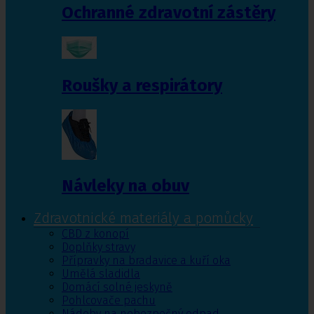
Ochranné zdravotní zástěry
Roušky a respirátory
Návleky na obuv
Zdravotnické materiály a pomůcky
CBD z konopí
Doplňky stravy
Přípravky na bradavice a kuří oka
Umělá sladidla
Domácí solné jeskyně
Pohlcovače pachu
Nádoby na nebezpečný odpad