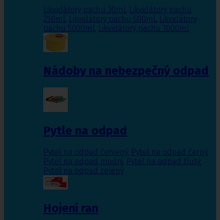
Likvidátory pachu 30ml
,
Likvidátory pachu
250ml
,
Likvidátory pachu 500ml
,
Likvidátory
pachu 5000ml
,
Likvidátory pachu 1000ml
Nádoby na nebezpečný odpad
Pytle na odpad
Pytel na odpad červený
,
Pytel na odpad černý
,
Pytel na odpad modrý
,
Pytel na odpad žlutý
,
Pytel na odpad zelený
Hojení ran