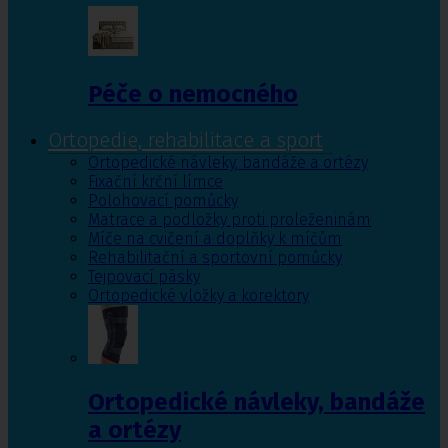
Péče o nemocného
Ortopedie, rehabilitace a sport
Ortopedické návleky, bandáže a ortézy
Fixační krční límce
Polohovací pomůcky
Matrace a podložky proti proleženinám
Míče na cvičení a doplňky k míčům
Rehabilitační a sportovní pomůcky
Tejpovací pásky
Ortopedické vložky a korektory
Ortopedické návleky, bandáže
a ortézy