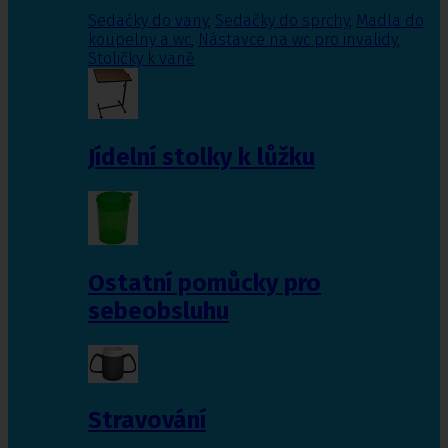
Sedačky do vany
,
Sedačky do sprchy
,
Madla do
koupelny a wc
,
Nástavce na wc pro invalidy
,
Stoličky k vaně
Jídelní stolky k lůžku
Ostatní pomůcky pro
sebeobsluhu
Stravování