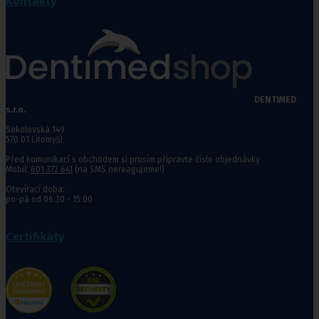
Kontakty
DENTIMED
s.r.o.
Sokolovská 149
570 01 Litomyšl
Před komunikací s obchodem si prosím připravte číslo objednávky
Mobil:
601 372 641
(na SMS nereagujeme!)
Otevírací doba:
po-pá od 06:30 - 15:00
Certifikáty