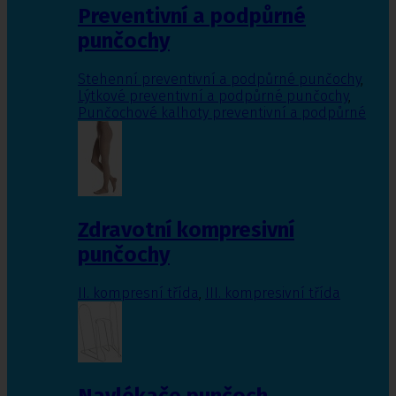
Preventivní a podpůrné
punčochy
Stehenní preventivní a podpůrné punčochy
,
Lýtkové preventivní a podpůrné punčochy
,
Punčochové kalhoty preventivní a podpůrné
Zdravotní kompresivní
punčochy
II. kompresní třída
,
III. kompresivní třída
Navlékače punčoch