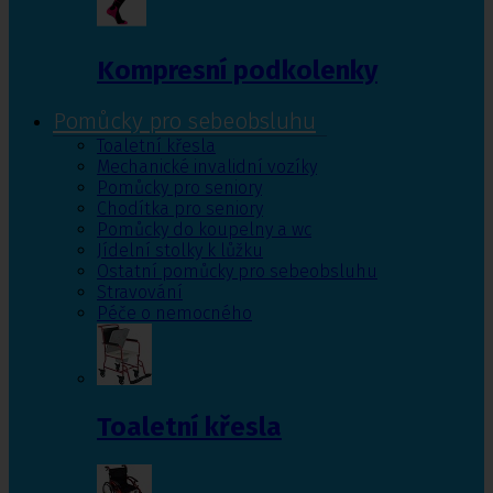
Kompresní podkolenky
Pomůcky pro sebeobsluhu
Toaletní křesla
Mechanické invalidní vozíky
Pomůcky pro seniory
Chodítka pro seniory
Pomůcky do koupelny a wc
Jídelní stolky k lůžku
Ostatní pomůcky pro sebeobsluhu
Stravování
Péče o nemocného
Toaletní křesla