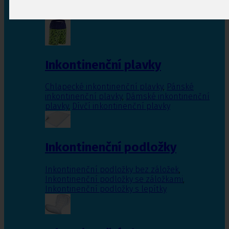
Inkontinenční vložky pro ženy
,
Inkontinenční
vložky pro muže
Inkontinenční plavky
Chlapecké inkontinenční plavky
,
Pánské
inkontinenční plavky
,
Dámské inkontinenční
plavky
,
Dívčí inkontinenční plavky
Inkontinenční podložky
Inkontinenční podložky bez záložek
,
Inkontinenční podložky se záložkami
,
Inkontinenční podložky s lepítky