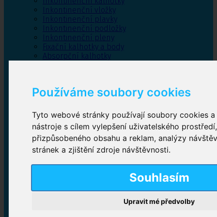
Inkontinenční kalhotky
Inkontinenční vložky
Inkontinenční plavky
Inkontinenční podložky
Inkontinenční pleny
Fixační kalhotky a body
Absorpční kalhotky
Péče o pánevní dno
Bylinky
Používáme soubory cookies
Tyto webové stránky používají soubory cookies a 
Inkontinenční kalhotky
nástroje s cílem vylepšení uživatelského prostředí
přizpůsobeného obsahu a reklam, analýzy návště
Plenkové kalhotky navlékací
,
Plenkové kalhotky
zalepovací
,
Inkontinenční kalhotky dámské
,
stránek a zjištění zdroje návštěvnosti.
Inkontinenční kalhotky pro muže
Souhlasím
Inkontinenční vložky
Upravit mé předvolby