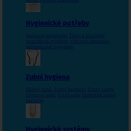
nehty
,
Pleťová kosmetika
Hygienické potřeby
Papírové kapesníky
,
Žínky a houbičky
napuštěné mýdlem
,
Vlhčené ubrousky
,
Jednorázové bryndáky
Zubní hygiena
Bělení zubů
,
Zubní kartáčky
,
Zubní pasty
,
Cestovní sady
,
Ústní vody
,
Elektrické zubní
kartáčky
Hygienické systémy