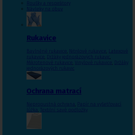
Roušky a respirátory
Návleky na obuv
Rukavice
Bavlněné rukavice
,
Nitrilové rukavice
,
Latexové
rukavice
,
Držáky jednorázových rukavic
,
Mikrotenové rukavice
,
Vinylové rukavice
,
Držáky
jednorázových rukavic
Ochrana matrací
Nepropustná ochrana
,
Papír na vyšetřovací
lůžka
,
Textilní savé podložky