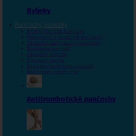
Bylinky
Punčochy, ponožky
Antitrombotické punčochy
Preventivní a podpůrné punčochy
Zdravotní kompresivní punčochy
Navlékače punčoch
Zdravotní ponožky
Stahovací prádlo
Doplňkový sortiment punčoch
Kompresní podkolenky
Antitrombotické punčochy