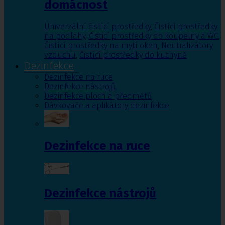
domácnost
Univerzální čistící prostředky
,
Čistící prostředky
na podlahy
,
Čisticí prostředky do koupelny a WC
,
Čistící prostředky na mytí oken
,
Neutralizátory
vzduchu
,
Čistící prostředky do kuchyně
Dezinfekce
Dezinfekce na ruce
Dezinfekce nástrojů
Dezinfekce ploch a předmětů
Dávkovače a aplikátory dezinfekce
Dezinfekce na ruce
Dezinfekce nástrojů