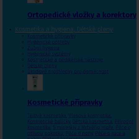
Ortopedické vložky a korektory
Kosmetika a hygiena, Dětské pleny
Kosmetické přípravky
Hygienické potřeby
Zubní hygiena
Hygienické systémy
Kosmetické a pedikérské nástroje
Dětské pleny
Úklidové prostředky pro domácnost
Kosmetické přípravky
Tělová kosmetika
,
Vlasová kosmetika
,
Kosmetické balíčky
,
Dětská kosmetika
,
Přírodní
kosmetika
,
S minerály z Mrtvého moře
,
Péče o
citlivou pokožku
,
Péče o nohy
,
Péče o ruce a