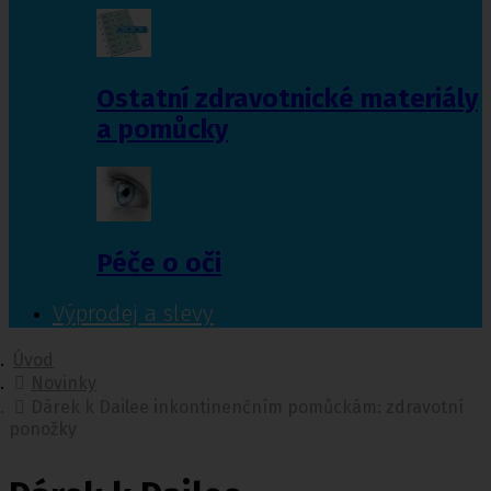
Ostatní zdravotnické materiály
a pomůcky
Péče o oči
Výprodej a slevy
Úvod
Novinky
Dárek k Dailee inkontinenčním pomůckám: zdravotní
ponožky