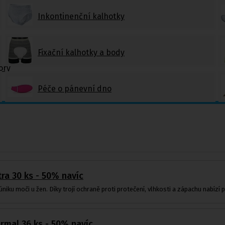
Inkontinenční kalhotky
Fixační kalhotky a body
ory
Péče o pánevní dno
ra 30 ks - 50% navíc
niku moči u žen. Díky trojí ochraně proti protečení, vlhkosti a zápachu nabízí po
rmal 36 ks - 50% navíc