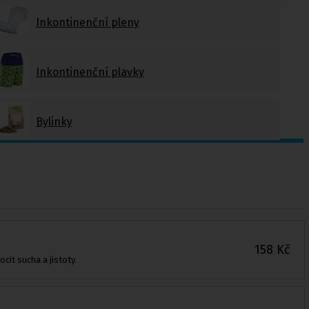
a doplňky k
Inkontinenční pleny
míčům
Inkontinenční plavky
Bylinky
158
Kč
cit sucha a jistoty.