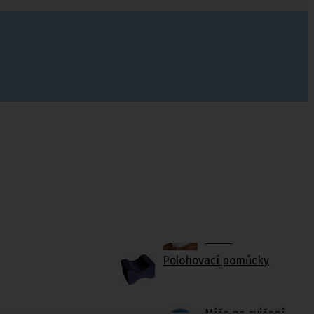
Fixační krční
límce
Polohovací pomůcky
Míče na cvičení