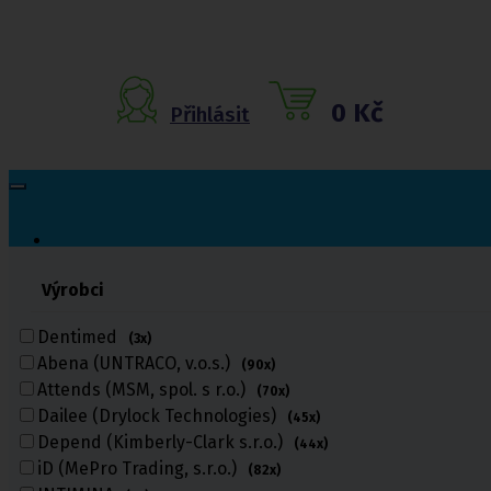
0 Kč
Přihlásit
Výrobci
Inkontinenční
pomůcky
Dentimed
(3x)
Abena (UNTRACO, v.o.s.)
(90x)
Inkontinenční kalhotky
Attends (MSM, spol. s r.o.)
Inkontinenční vložky
(70x)
Inkontinenční plavky
Dailee (Drylock Technologies)
(45x)
Inkontinenční podložky
Depend (Kimberly-Clark s.r.o.)
(44x)
Inkontinenční pleny
iD (MePro Trading, s.r.o.)
(82x)
Fixační kalhotky a body