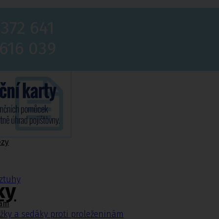
 372 641
 616 039
ézy
tiny
ýztuhy
ky
nám
žky a sedáky proti proleženinám