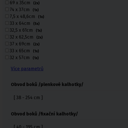
69 x 35cm
Zdravotní kompresivní punčochy
(2x)
II. kompresní třída
,
III. kompresivní třída
74 x 37cm
(1x)
Navlékače punčoch
7,5 x 48,6cm
(1x)
33 x 64cm
Zdravotní ponožky
(5x)
32,5 x 61cm
(1x)
Stahovací prádlo
32 x 62,5cm
(2x)
37 x 69cm
(2x)
Doplňkový sortiment punčoch
33 x 65cm
(1x)
Kompresní podkolenky
32 x 57cm
(1x)
Více parametrů
Obvod boků /plenkové kalhotky/
Pomůcky pro
sebeobsluhu
[ 38 - 254 cm ]
Toaletní křesla
Mechanické invalidní vozíky
Obvod boků /fixační kalhotky/
Pomůcky pro seniory
Chodítka pro seniory
Pomůcky do koupelny a wc
[ 40 - 195 cm ]