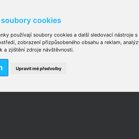
soubory cookies
kové kalhotky zalepovací
,
Inkontinenční kalhotky dámsk
nky používají soubory cookies a další sledovací nástroje s 
ostředí, zobrazení přizpůsobeného obsahu a reklam, analýz
ční vložky pro muže
a zjištění zdroje návštěvnosti.
m
nkontinenční plavky
,
Dámské inkontinenční plavky
,
Dívčí
Upravit mé předvolby
ek
,
Inkontinenční podložky se záložkami
,
Inkontinenční po