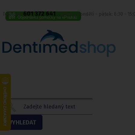
601 372 641
Telefon:
Volejte pondělí - pátek: 6:30 - 15
Objednávka pomůcky na ePoukaz
VYHLEDAT