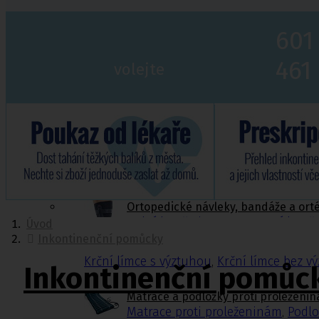
601
Ortopedie,
rehabilitace a
461
sport
volejte
Ortopedické návleky, bandáže a ortézy
Fixační krční límce
Polohovací pomůcky
Matrace a podložky proti proleženinám
Míče na cvičení a doplňky k míčům
Rehabilitační a sportovní pomůcky
Tejpovací pásky
Ortopedické vložky a korektory
Ortopedické návleky, bandáže a ort
Dolní končetiny
,
Trup
,
Horní konče
Úvod
Inkontinenční pomůcky
Krční límce s výztuhou
,
Krční límce bez v
Inkontinenční pomůc
Matrace a podložky proti proleženi
Matrace proti proleženinám
,
Podlo