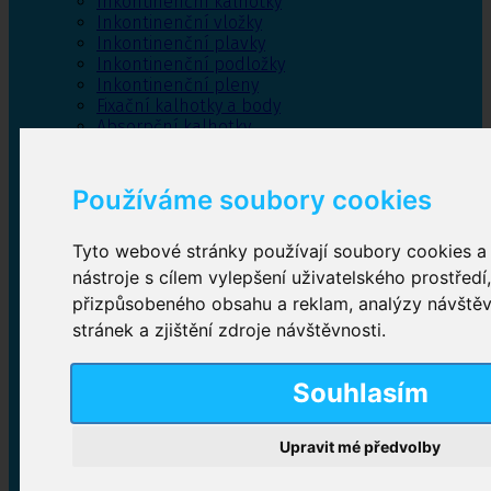
Inkontinenční kalhotky
Inkontinenční vložky
Inkontinenční plavky
Inkontinenční podložky
Inkontinenční pleny
Fixační kalhotky a body
Absorpční kalhotky
Péče o pánevní dno
Bylinky
Používáme soubory cookies
Tyto webové stránky používají soubory cookies a 
Inkontinenční kalhotky
nástroje s cílem vylepšení uživatelského prostředí
přizpůsobeného obsahu a reklam, analýzy návště
Plenkové kalhotky navlékací
,
Plenkové kalhotky
stránek a zjištění zdroje návštěvnosti.
zalepovací
,
Inkontinenční kalhotky dámské
,
Inkontinenční kalhotky pro muže
Souhlasím
Inkontinenční vložky
Upravit mé předvolby