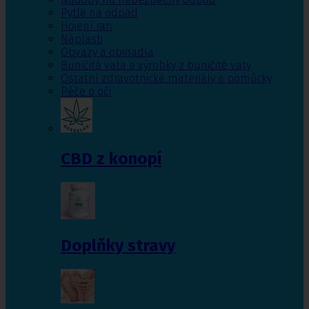
Pytle na odpad
Hojení ran
Náplasti
Obvazy a obinadla
Buničitá vata a výrobky z buničité vaty
Ostatní zdravotnické materiály a pomůcky
Péče o oči
CBD z konopí
Doplňky stravy