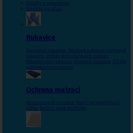
Roušky a respirátory
Návleky na obuv
Rukavice
Bavlněné rukavice
,
Nitrilové rukavice
,
Latexové
rukavice
,
Držáky jednorázových rukavic
,
Mikrotenové rukavice
,
Vinylové rukavice
,
Držáky
jednorázových rukavic
Ochrana matrací
Nepropustná ochrana
,
Papír na vyšetřovací
lůžka
,
Textilní savé podložky