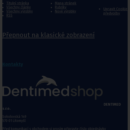
Titulní stránka
Mapa stránek
Všechny články
Rubriky
Upravit Cookie
Všechny výrobky
Nové výrobky
předvolby
RSS
Přepnout na klasické zobrazení
Kontakty
DENTIMED
s.r.o.
Sokolovská 149
570 01 Litomyšl
Před komunikací s obchodem si prosím připravte číslo objednávky