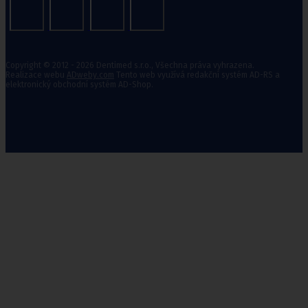
Copyright © 2012 - 2026 Dentimed s.r.o., Všechna práva vyhrazena.
Realizace webu
ADweby.com
Tento web využívá redakční systém AD-RS a
elektronický obchodní systém AD-Shop.