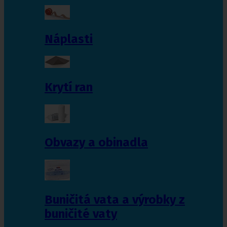
Náplasti
Krytí ran
Obvazy a obinadla
Buničitá vata a výrobky z
buničité vaty