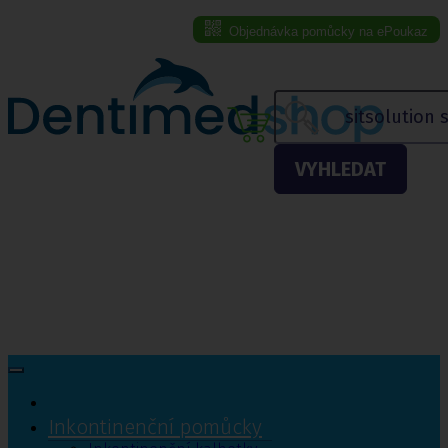
Objednávka pomůcky na ePoukaz
Menu eshopu
VYHLEDAT
Inkontinenční pomůcky