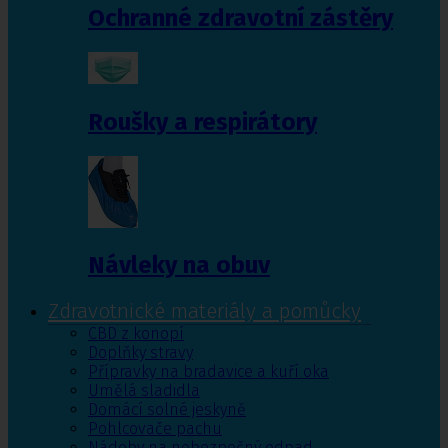
Ochranné zdravotní zástěry
Roušky a respirátory
Návleky na obuv
Zdravotnické materiály a pomůcky
CBD z konopí
Doplňky stravy
Přípravky na bradavice a kuří oka
Umělá sladidla
Domácí solné jeskyně
Pohlcovače pachu
Nádoby na nebezpečný odpad