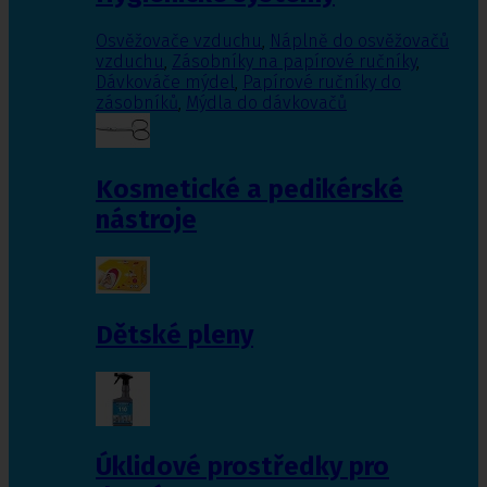
Osvěžovače vzduchu
,
Náplně do osvěžovačů
vzduchu
,
Zásobníky na papírové ručníky
,
Dávkováče mýdel
,
Papírové ručníky do
zásobníků
,
Mýdla do dávkovačů
Kosmetické a pedikérské
nástroje
Dětské pleny
Úklidové prostředky pro