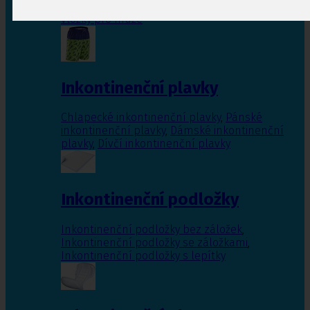
Inkontinenční vložky pro ženy
,
Inkontinenční
vložky pro muže
Inkontinenční plavky
Chlapecké inkontinenční plavky
,
Pánské
inkontinenční plavky
,
Dámské inkontinenční
plavky
,
Dívčí inkontinenční plavky
Inkontinenční podložky
Inkontinenční podložky bez záložek
,
Inkontinenční podložky se záložkami
,
Inkontinenční podložky s lepítky