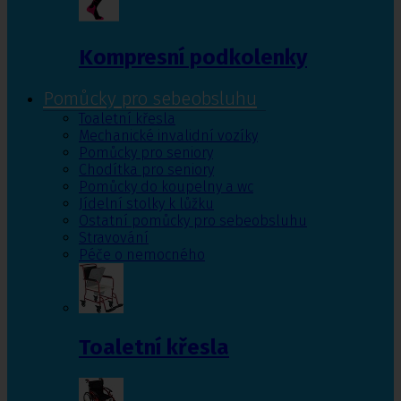
Kompresní podkolenky
Pomůcky pro sebeobsluhu
Toaletní křesla
Mechanické invalidní vozíky
Pomůcky pro seniory
Chodítka pro seniory
Pomůcky do koupelny a wc
Jídelní stolky k lůžku
Ostatní pomůcky pro sebeobsluhu
Stravování
Péče o nemocného
Toaletní křesla