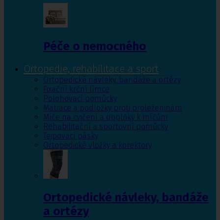
Péče o nemocného
Ortopedie, rehabilitace a sport
Ortopedické návleky, bandáže a ortézy
Fixační krční límce
Polohovací pomůcky
Matrace a podložky proti proleženinám
Míče na cvičení a doplňky k míčům
Rehabilitační a sportovní pomůcky
Tejpovací pásky
Ortopedické vložky a korektory
Ortopedické návleky, bandáže
a ortézy