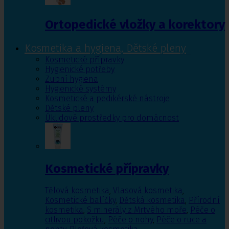
Ortopedické vložky a korektory
Kosmetika a hygiena, Dětské pleny
Kosmetické přípravky
Hygienické potřeby
Zubní hygiena
Hygienické systémy
Kosmetické a pedikérské nástroje
Dětské pleny
Úklidové prostředky pro domácnost
Kosmetické přípravky
Tělová kosmetika
,
Vlasová kosmetika
,
Kosmetické balíčky
,
Dětská kosmetika
,
Přírodní
kosmetika
,
S minerály z Mrtvého moře
,
Péče o
citlivou pokožku
,
Péče o nohy
,
Péče o ruce a