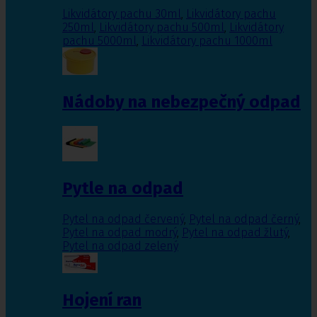
Likvidátory pachu 30ml
,
Likvidátory pachu
250ml
,
Likvidátory pachu 500ml
,
Likvidátory
pachu 5000ml
,
Likvidátory pachu 1000ml
Nádoby na nebezpečný odpad
Pytle na odpad
Pytel na odpad červený
,
Pytel na odpad černý
,
Pytel na odpad modrý
,
Pytel na odpad žlutý
,
Pytel na odpad zelený
Hojení ran