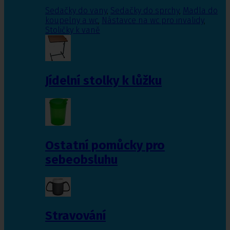
Sedačky do vany
,
Sedačky do sprchy
,
Madla do
koupelny a wc
,
Nástavce na wc pro invalidy
,
Stoličky k vaně
Jídelní stolky k lůžku
Ostatní pomůcky pro
sebeobsluhu
Stravování