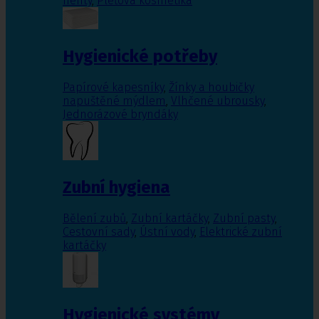
nehty
,
Pleťová kosmetika
Hygienické potřeby
Papírové kapesníky
,
Žínky a houbičky
napuštěné mýdlem
,
Vlhčené ubrousky
,
Jednorázové bryndáky
Zubní hygiena
Bělení zubů
,
Zubní kartáčky
,
Zubní pasty
,
Cestovní sady
,
Ústní vody
,
Elektrické zubní
kartáčky
Hygienické systémy