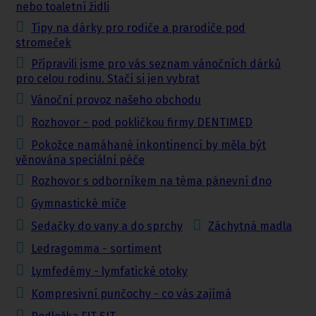
nebo toaletní židli
Tipy na dárky pro rodiče a prarodiče pod
stromeček
Připravili jsme pro vás seznam vánočních dárků
pro celou rodinu. Stačí si jen vybrat
Vánoční provoz našeho obchodu
Rozhovor - pod pokličkou firmy DENTIMED
Pokožce namáhané inkontinencí by měla být
věnována speciální péče
Rozhovor s odborníkem na téma pánevní dno
Gymnastické míče
Sedačky do vany a do sprchy
Záchytná madla
Ledragomma - sortiment
Lymfedémy - lymfatické otoky
Kompresivní punčochy - co vás zajímá