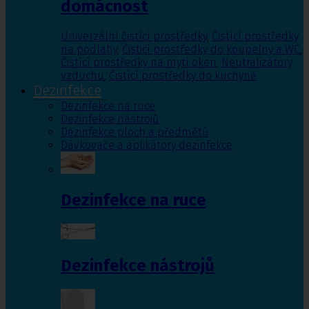
domácnost
Univerzální čistící prostředky
,
Čistící prostředky
na podlahy
,
Čisticí prostředky do koupelny a WC
,
Čistící prostředky na mytí oken
,
Neutralizátory
vzduchu
,
Čistící prostředky do kuchyně
Dezinfekce
Dezinfekce na ruce
Dezinfekce nástrojů
Dezinfekce ploch a předmětů
Dávkovače a aplikátory dezinfekce
Dezinfekce na ruce
Dezinfekce nástrojů