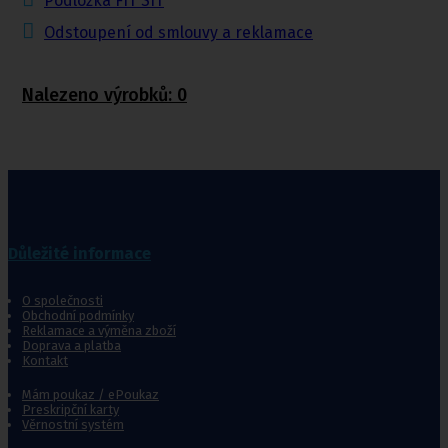
Podložka FIT SIT
Odstoupení od smlouvy a reklamace
Nalezeno výrobků:
0
Důležité informace
O společnosti
Obchodní podmínky
Reklamace a výměna zboží
Doprava a platba
Kontakt
Mám poukaz / ePoukaz
Preskripční karty
Věrnostní systém