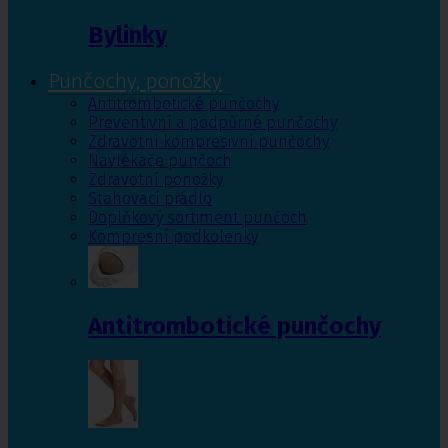
Bylinky
Punčochy, ponožky
Antitrombotické punčochy
Preventivní a podpůrné punčochy
Zdravotní kompresivní punčochy
Navlékače punčoch
Zdravotní ponožky
Stahovací prádlo
Doplňkový sortiment punčoch
Kompresní podkolenky
Antitrombotické punčochy