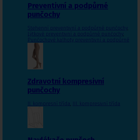
Preventivní a podpůrné
punčochy
Stehenní preventivní a podpůrné punčochy
,
Lýtkové preventivní a podpůrné punčochy
,
Punčochové kalhoty preventivní a podpůrné
Zdravotní kompresivní
punčochy
II. kompresní třída
,
III. kompresivní třída
Navlékače punčoch