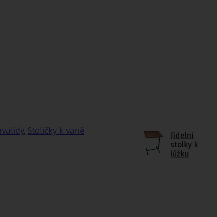
nvalidy
,
Stoličky k vaně
Jídelní
stolky k
lůžku