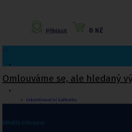
0 Kč
Přihlásit
Omlouváme se, ale hledaný v
Inkontinenční
pomůcky
Inkontinenční kalhotky
Inkontinenční vložky
Inkontinenční plavky
Inkontinenční podložky
Inkontinenční pleny
Důležité informace
Fixační kalhotky a body