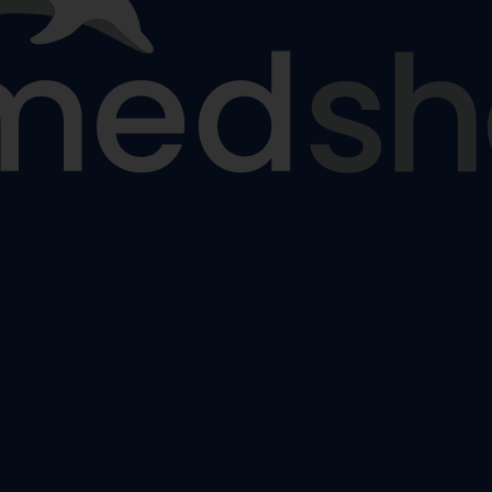
nčochy
odpůrné punčochy
,
Lýtkové preventivní a podpůrné punčo