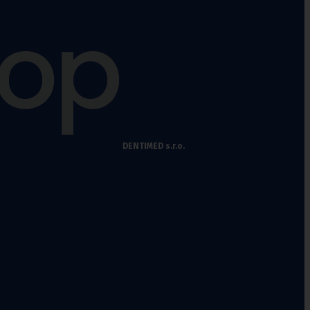
DENTIMED s.r.o.
chy
,
Punčochové kalhoty preventivní