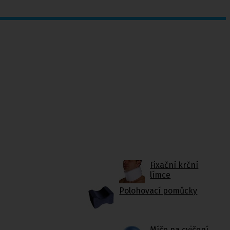
Fixační krční
límce
Polohovací pomůcky
Míče na cvičení