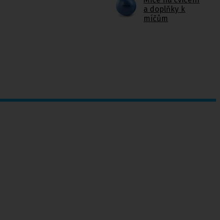
a doplňky k
míčům