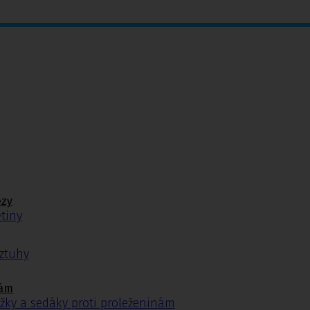
ézy
tiny
ýztuhy
nám
žky a sedáky proti proleženinám