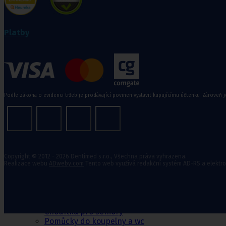
Zdravotní kompresivní punčochy
II. kompresní třída
,
III. kompresivní třída
Navlékače punčoch
Platby
Zdravotní ponožky
Stahovací prádlo
Doplňkový sortiment punčoch
Podle zákona o evidenci tržeb je prodávající povinen vystavit kupujícímu účtenku. Zároveň j
Kompresní podkolenky
Pomůcky pro
Copyright © 2012 - 2026 Dentimed s.r.o., Všechna práva vyhrazena.
Realizace webu
ADweby.com
Tento web využívá redakční systém AD-RS a elektr
sebeobsluhu
Toaletní křesla
Mechanické invalidní vozíky
Pomůcky pro seniory
Chodítka pro seniory
Pomůcky do koupelny a wc