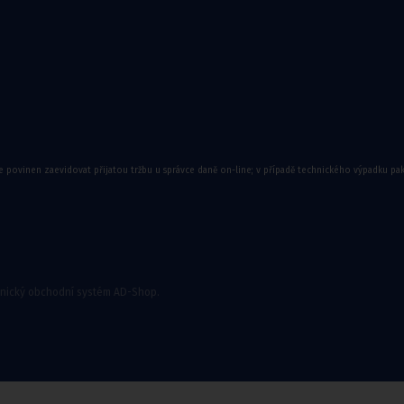
e povinen zaevidovat přijatou tržbu u správce daně on-line; v případě technického výpadku pa
onický obchodní systém AD-Shop.