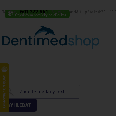
601 372 641
Telefon:
Volejte pondělí - pátek: 6:30 - 15
Objednávka pomůcky na ePoukaz
VYHLEDAT