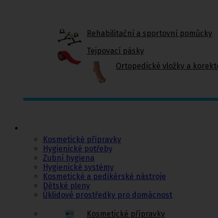
Rehabilitační a sportovní pomůcky
Tejpovací pásky
Ortopedické vložky a korekt
Kosmetika a
hygiena, Dětské
pleny
Kosmetické přípravky
Hygienické potřeby
Zubní hygiena
Hygienické systémy
Kosmetické a pedikérské nástroje
Dětské pleny
Úklidové prostředky pro domácnost
Kosmetické přípravky