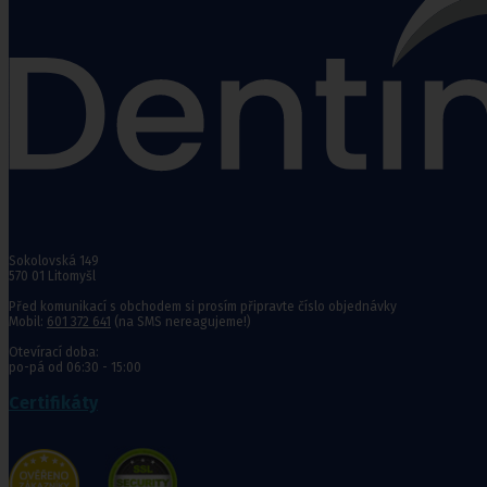
Punčochy,
ponožky
Antitrombotické punčochy
Preventivní a podpůrné punčochy
Zdravotní kompresivní punčochy
Navlékače punčoch
Zdravotní ponožky
Stahovací prádlo
Sokolovská 149
Doplňkový sortiment punčoch
570 01 Litomyšl
Kompresní podkolenky
Před komunikací s obchodem si prosím připravte číslo objednávky
Mobil:
601 372 641
(na SMS nereagujeme!)
Antitrombotické punčochy
Otevírací doba:
po-pá od 06:30 - 15:00
Preventivní a podpůrné pu
Stehenní preventivní a p
Certifikáty
a podpůrné