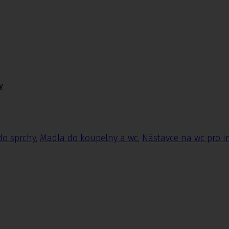
y
do sprchy
,
Madla do koupelny a wc
,
Nástavce na wc pro i