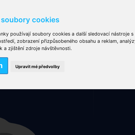
soubory cookies
kové kalhotky zalepovací
,
Inkontinenční kalhotky dámsk
nky používají soubory cookies a další sledovací nástroje s 
ostředí, zobrazení přizpůsobeného obsahu a reklam, analýz
ční vložky pro muže
a zjištění zdroje návštěvnosti.
Mapa stránek
Rubriky
Nové výrobky
m
nkontinenční plavky
,
Dámské inkontinenční plavky
,
Dívčí
Upravit mé předvolby
ek
,
Inkontinenční podložky se záložkami
,
Inkontinenční po