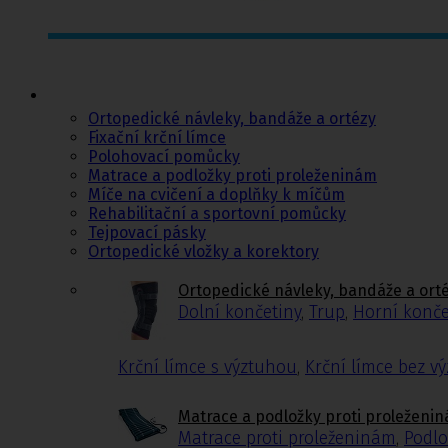
Ortopedie,
rehabilitace a
sport
Ortopedické návleky, bandáže a ortézy
Fixační krční límce
Polohovací pomůcky
Matrace a podložky proti proleženinám
Míče na cvičení a doplňky k míčům
Rehabilitační a sportovní pomůcky
Tejpovací pásky
Ortopedické vložky a korektory
Ortopedické návleky, bandáže a ort
Dolní končetiny
,
Trup
,
Horní konče
Krční límce s výztuhou
,
Krční límce bez v
Matrace a podložky proti proleženi
Matrace proti proleženinám
,
Podlo