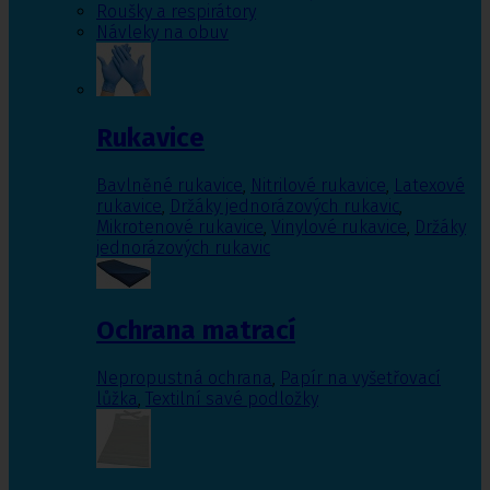
Roušky a respirátory
Návleky na obuv
Rukavice
Bavlněné rukavice
,
Nitrilové rukavice
,
Latexové
rukavice
,
Držáky jednorázových rukavic
,
Mikrotenové rukavice
,
Vinylové rukavice
,
Držáky
jednorázových rukavic
Ochrana matrací
Nepropustná ochrana
,
Papír na vyšetřovací
lůžka
,
Textilní savé podložky