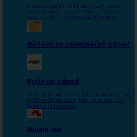
Likvidátory pachu 30ml
,
Likvidátory pachu
250ml
,
Likvidátory pachu 500ml
,
Likvidátory
pachu 5000ml
,
Likvidátory pachu 1000ml
Nádoby na nebezpečný odpad
Pytle na odpad
Pytel na odpad červený
,
Pytel na odpad černý
,
Pytel na odpad modrý
,
Pytel na odpad žlutý
,
Pytel na odpad zelený
Hojení ran