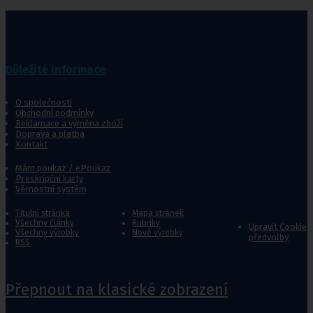
Důležité informace
O společnosti
Obchodní podmínky
Reklamace a výměna zboží
Doprava a platba
Kontakt
Mám poukaz / ePoukaz
Preskripční karty
Věrnostní systém
Titulní stránka
Mapa stránek
Všechny články
Rubriky
Upravit Cookie
Všechny výrobky
Nové výrobky
předvolby
RSS
Přepnout na klasické zobrazení