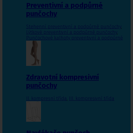
Preventivní a podpůrné
punčochy
Stehenní preventivní a podpůrné punčochy
,
Lýtkové preventivní a podpůrné punčochy
,
Punčochové kalhoty preventivní a podpůrné
Zdravotní kompresivní
punčochy
II. kompresní třída
,
III. kompresivní třída
Navlékače punčoch