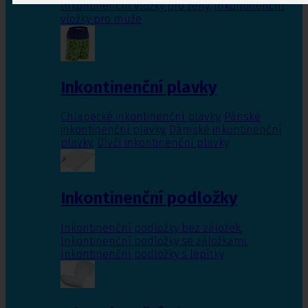
Inkontinenční vložky pro ženy
,
Inkontinenční
vložky pro muže
Inkontinenční plavky
Chlapecké inkontinenční plavky
,
Pánské
inkontinenční plavky
,
Dámské inkontinenční
plavky
,
Dívčí inkontinenční plavky
Inkontinenční podložky
Inkontinenční podložky bez záložek
,
Inkontinenční podložky se záložkami
,
Inkontinenční podložky s lepítky