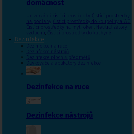
domácnost
Univerzální čistící prostředky
,
Čistící prostředky
na podlahy
,
Čisticí prostředky do koupelny a WC
,
Čistící prostředky na mytí oken
,
Neutralizátory
vzduchu
,
Čistící prostředky do kuchyně
Dezinfekce
Dezinfekce na ruce
Dezinfekce nástrojů
Dezinfekce ploch a předmětů
Dávkovače a aplikátory dezinfekce
Dezinfekce na ruce
Dezinfekce nástrojů