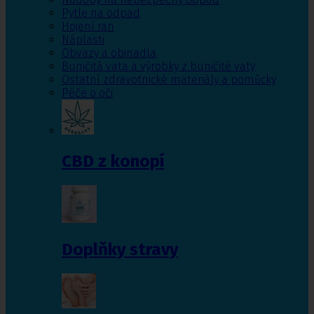
Pytle na odpad
Hojení ran
Náplasti
Obvazy a obinadla
Buničitá vata a výrobky z buničité vaty
Ostatní zdravotnické materiály a pomůcky
Péče o oči
CBD z konopí
Doplňky stravy