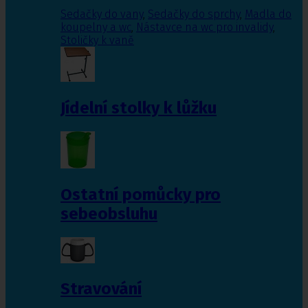
Sedačky do vany
,
Sedačky do sprchy
,
Madla do
koupelny a wc
,
Nástavce na wc pro invalidy
,
Stoličky k vaně
Jídelní stolky k lůžku
Ostatní pomůcky pro
sebeobsluhu
Stravování