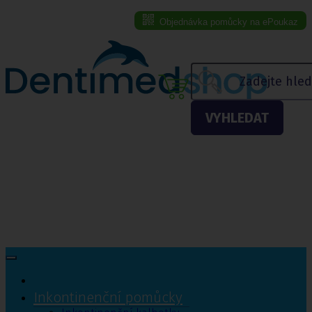
Objednávka pomůcky na ePoukaz
Menu eshopu
VYHLEDAT
Inkontinenční pomůcky