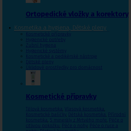
Ortopedické vložky a korektory
Kosmetika a hygiena, Dětské pleny
Kosmetické přípravky
Hygienické potřeby
Zubní hygiena
Hygienické systémy
Kosmetické a pedikérské nástroje
Dětské pleny
Úklidové prostředky pro domácnost
Kosmetické přípravky
Tělová kosmetika
,
Vlasová kosmetika
,
Kosmetické balíčky
,
Dětská kosmetika
,
Přírodní
kosmetika
,
S minerály z Mrtvého moře
,
Péče o
citlivou pokožku
,
Péče o nohy
,
Péče o ruce a