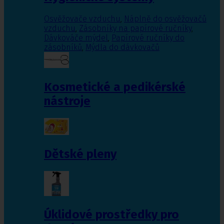
Osvěžovače vzduchu
,
Náplně do osvěžovačů
vzduchu
,
Zásobníky na papírové ručníky
,
Dávkováče mýdel
,
Papírové ručníky do
zásobníků
,
Mýdla do dávkovačů
Kosmetické a pedikérské
nástroje
Dětské pleny
Úklidové prostředky pro