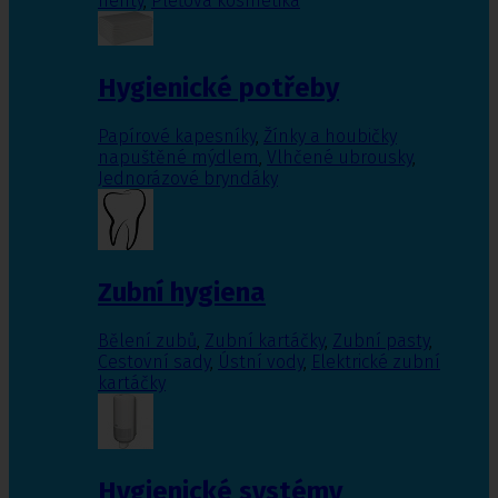
nehty
,
Pleťová kosmetika
Hygienické potřeby
Papírové kapesníky
,
Žínky a houbičky
napuštěné mýdlem
,
Vlhčené ubrousky
,
Jednorázové bryndáky
Zubní hygiena
Bělení zubů
,
Zubní kartáčky
,
Zubní pasty
,
Cestovní sady
,
Ústní vody
,
Elektrické zubní
kartáčky
Hygienické systémy