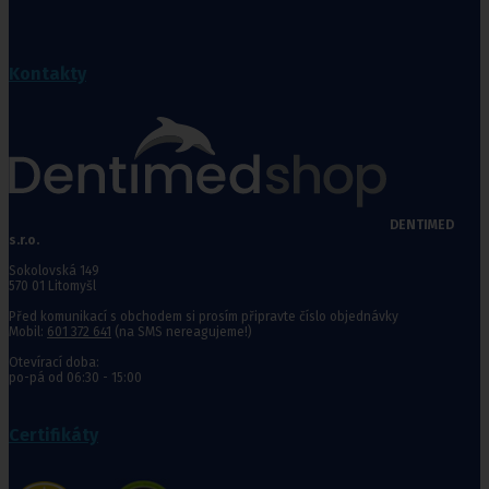
Kontakty
DENTIMED
s.r.o.
Sokolovská 149
570 01 Litomyšl
Před komunikací s obchodem si prosím připravte číslo objednávky
Mobil:
601 372 641
(na SMS nereagujeme!)
Otevírací doba:
po-pá od 06:30 - 15:00
Certifikáty