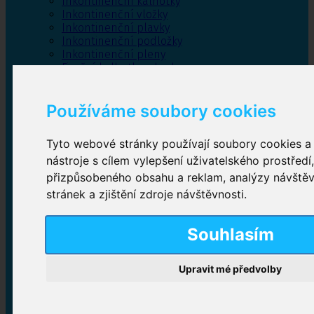
Inkontinenční kalhotky
Inkontinenční vložky
Inkontinenční plavky
Inkontinenční podložky
Inkontinenční pleny
Fixační kalhotky a body
Absorpční kalhotky
Péče o pánevní dno
Používáme soubory cookies
Bylinky
Tyto webové stránky používají soubory cookies a 
nástroje s cílem vylepšení uživatelského prostředí
Inkontinenční kalhotky
přizpůsobeného obsahu a reklam, analýzy návště
stránek a zjištění zdroje návštěvnosti.
Plenkové kalhotky navlékací
,
Plenkové kalhotky
zalepovací
,
Inkontinenční kalhotky dámské
,
Inkontinenční kalhotky pro muže
Souhlasím
Upravit mé předvolby
Inkontinenční vložky