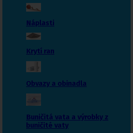
Náplasti
Krytí ran
Obvazy a obinadla
Buničitá vata a výrobky z
buničité vaty