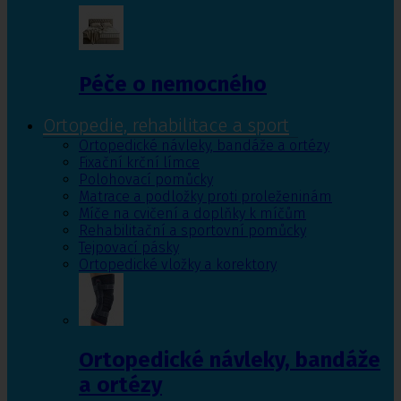
Péče o nemocného
Ortopedie, rehabilitace a sport
Ortopedické návleky, bandáže a ortézy
Fixační krční límce
Polohovací pomůcky
Matrace a podložky proti proleženinám
Míče na cvičení a doplňky k míčům
Rehabilitační a sportovní pomůcky
Tejpovací pásky
Ortopedické vložky a korektory
Ortopedické návleky, bandáže
a ortézy