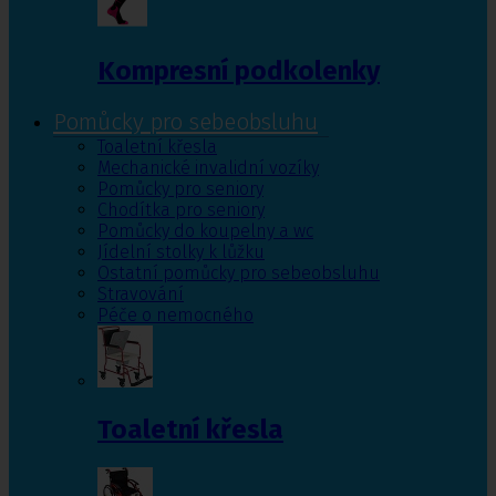
Kompresní podkolenky
Pomůcky pro sebeobsluhu
Toaletní křesla
Mechanické invalidní vozíky
Pomůcky pro seniory
Chodítka pro seniory
Pomůcky do koupelny a wc
Jídelní stolky k lůžku
Ostatní pomůcky pro sebeobsluhu
Stravování
Péče o nemocného
Toaletní křesla