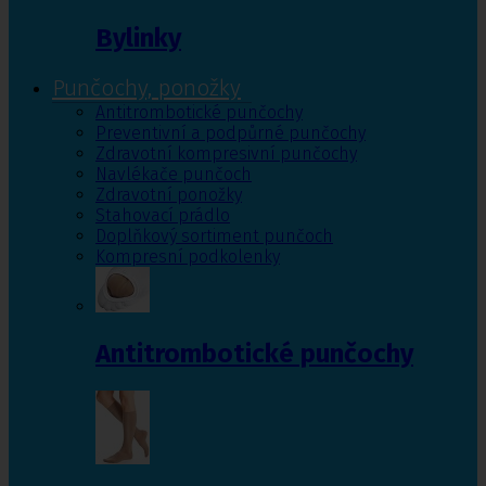
Bylinky
Punčochy, ponožky
Antitrombotické punčochy
Preventivní a podpůrné punčochy
Zdravotní kompresivní punčochy
Navlékače punčoch
Zdravotní ponožky
Stahovací prádlo
Doplňkový sortiment punčoch
Kompresní podkolenky
Antitrombotické punčochy