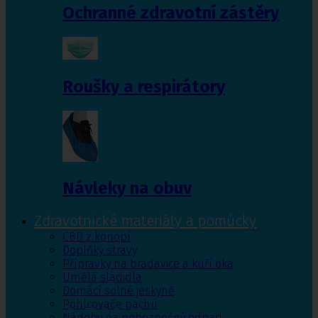
Ochranné zdravotní zástěry
Roušky a respirátory
Návleky na obuv
Zdravotnické materiály a pomůcky
CBD z konopí
Doplňky stravy
Přípravky na bradavice a kuří oka
Umělá sladidla
Domácí solné jeskyně
Pohlcovače pachu
Nádoby na nebezpečný odpad