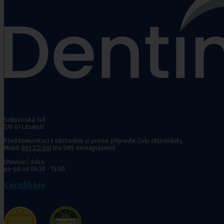
Punčochy,
ponožky
Antitrombotické punčochy
Preventivní a podpůrné punčochy
Zdravotní kompresivní punčochy
Navlékače punčoch
Zdravotní ponožky
Stahovací prádlo
Sokolovská 149
Doplňkový sortiment punčoch
570 01 Litomyšl
Kompresní podkolenky
Před komunikací s obchodem si prosím připravte číslo objednávky
Mobil:
601 372 641
(na SMS nereagujeme!)
Antitrombotické punčochy
Otevírací doba:
po-pá od 06:30 - 15:00
Preventivní a podpůrné pu
Stehenní preventivní a p
Certifikáty
a podpůrné