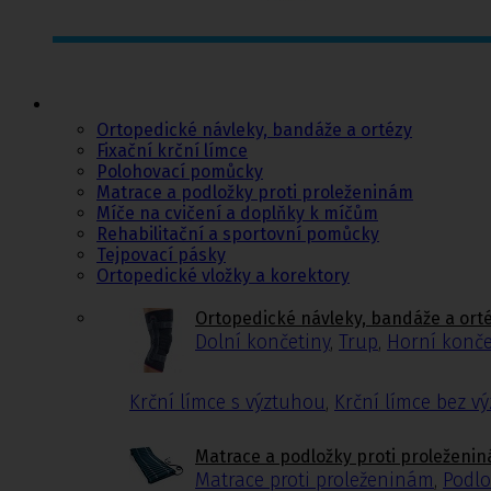
Ortopedie,
rehabilitace a
sport
Ortopedické návleky, bandáže a ortézy
Fixační krční límce
Polohovací pomůcky
Matrace a podložky proti proleženinám
Míče na cvičení a doplňky k míčům
Rehabilitační a sportovní pomůcky
Tejpovací pásky
Ortopedické vložky a korektory
Ortopedické návleky, bandáže a ort
Dolní končetiny
,
Trup
,
Horní konče
Krční límce s výztuhou
,
Krční límce bez v
Matrace a podložky proti proleženi
Matrace proti proleženinám
,
Podlo