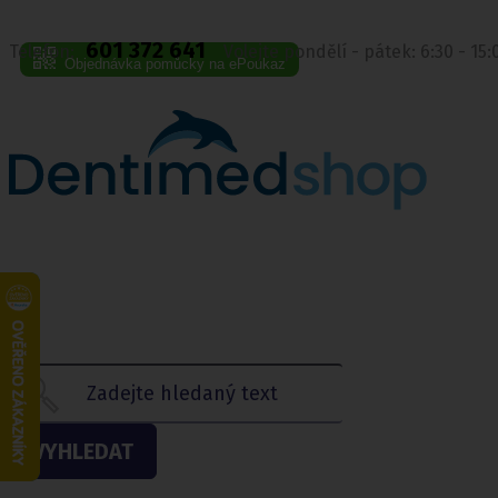
601 372 641
Telefon:
Volejte pondělí - pátek: 6:30 - 15
Objednávka pomůcky na ePoukaz
VYHLEDAT