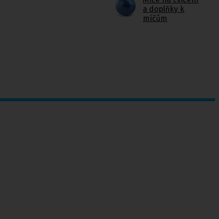
a doplňky k
míčům