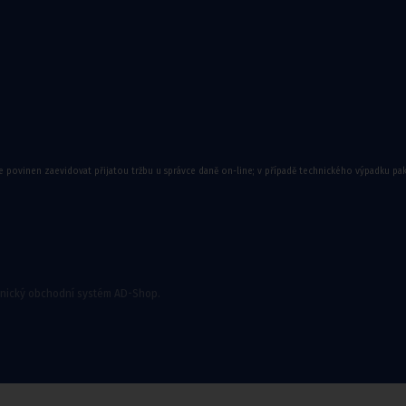
e povinen zaevidovat přijatou tržbu u správce daně on-line; v případě technického výpadku pa
onický obchodní systém AD-Shop.