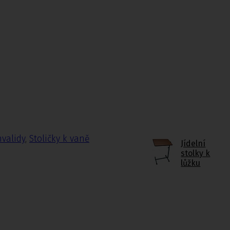
nvalidy
,
Stoličky k vaně
Jídelní
stolky k
lůžku