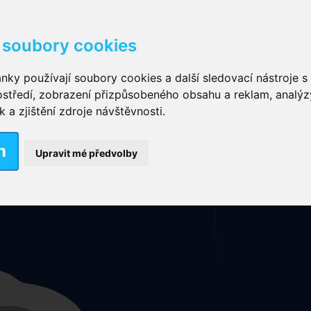
soubory cookies
kové kalhotky zalepovací
,
Inkontinenční kalhotky dámsk
nky používají soubory cookies a další sledovací nástroje s 
ostředí, zobrazení přizpůsobeného obsahu a reklam, analýz
ční vložky pro muže
a zjištění zdroje návštěvnosti.
Mapa stránek
Rubriky
Nové výrobky
m
nkontinenční plavky
,
Dámské inkontinenční plavky
,
Dívčí
Upravit mé předvolby
ek
,
Inkontinenční podložky se záložkami
,
Inkontinenční po