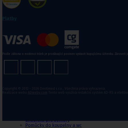
Zdravotní kompresivní punčochy
II. kompresní třída
,
III. kompresivní třída
Navlékače punčoch
Platby
Zdravotní ponožky
Stahovací prádlo
Doplňkový sortiment punčoch
Podle zákona o evidenci tržeb je prodávající povinen vystavit kupujícímu účtenku. Zároveň j
Kompresní podkolenky
Pomůcky pro
Copyright © 2012 - 2026 Dentimed s.r.o., Všechna práva vyhrazena.
Realizace webu
ADweby.com
Tento web využívá redakční systém AD-RS a elektr
sebeobsluhu
Toaletní křesla
Mechanické invalidní vozíky
Pomůcky pro seniory
Chodítka pro seniory
Pomůcky do koupelny a wc