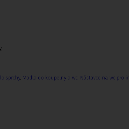
y
do sprchy
,
Madla do koupelny a wc
,
Nástavce na wc pro i