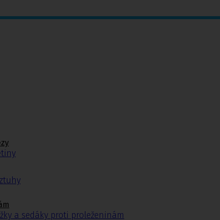
ézy
tiny
ýztuhy
nám
žky a sedáky proti proleženinám