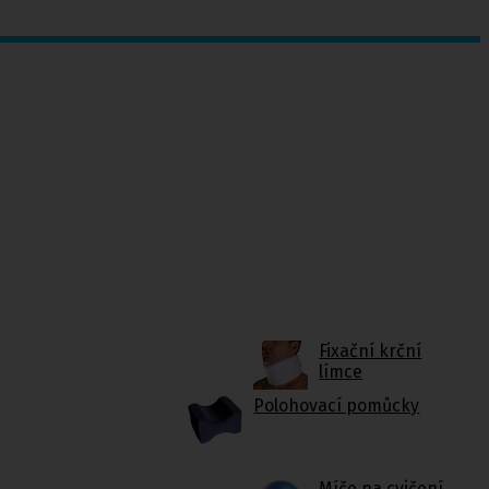
Fixační krční
límce
Polohovací pomůcky
Míče na cvičení