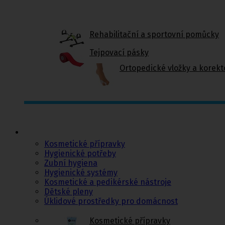
Rehabilitační a sportovní pomůcky
Tejpovací pásky
Ortopedické vložky a korekt
Kosmetika a
hygiena, Dětské
pleny
Kosmetické přípravky
Hygienické potřeby
Zubní hygiena
Hygienické systémy
Kosmetické a pedikérské nástroje
Dětské pleny
Úklidové prostředky pro domácnost
Kosmetické přípravky