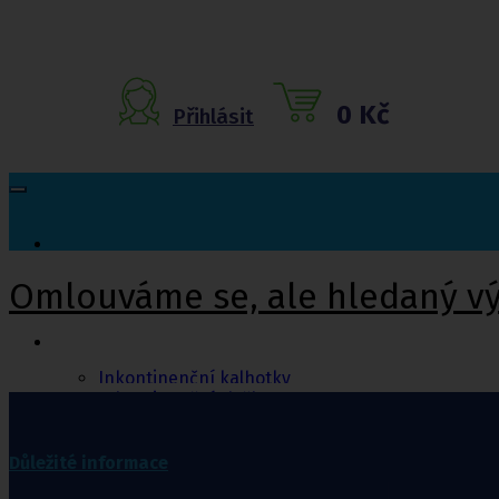
0 Kč
Přihlásit
Omlouváme se, ale hledaný v
Inkontinenční
pomůcky
Inkontinenční kalhotky
Inkontinenční vložky
Inkontinenční plavky
Inkontinenční podložky
Inkontinenční pleny
Důležité informace
Fixační kalhotky a body