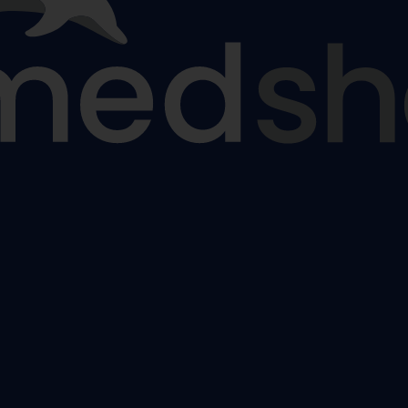
nčochy
odpůrné punčochy
,
Lýtkové preventivní a podpůrné punčo