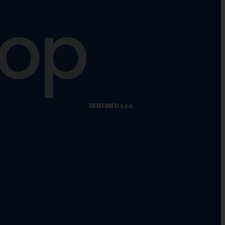
DENTIMED s.r.o.
chy
,
Punčochové kalhoty preventivní