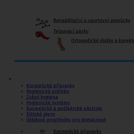
Rehabilitační a sportovní pomůcky
Tejpovací pásky
Ortopedické vložky a korekt
Kosmetika a
hygiena, Dětské
pleny
Kosmetické přípravky
Hygienické potřeby
Zubní hygiena
Hygienické systémy
Kosmetické a pedikérské nástroje
Dětské pleny
Úklidové prostředky pro domácnost
Kosmetické přípravky