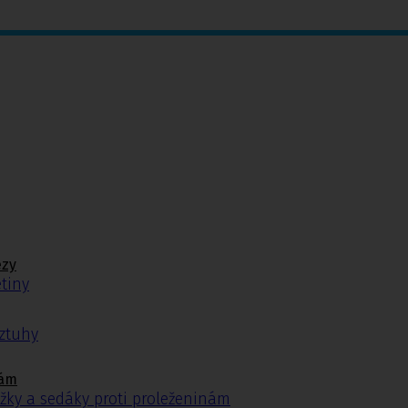
ézy
tiny
ýztuhy
nám
žky a sedáky proti proleženinám