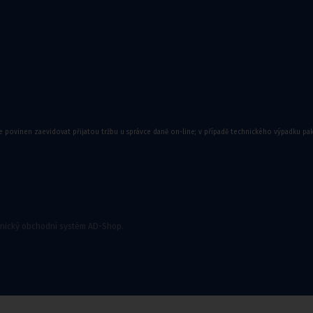
e povinen zaevidovat přijatou tržbu u správce daně on-line; v případě technického výpadku pa
onický obchodní systém AD-Shop.