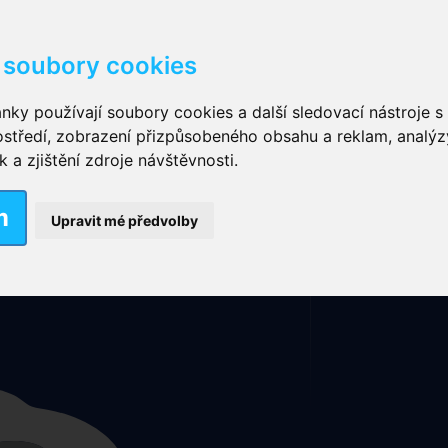
soubory cookies
kové kalhotky zalepovací
,
Inkontinenční kalhotky dámsk
nky používají soubory cookies a další sledovací nástroje s 
ostředí, zobrazení přizpůsobeného obsahu a reklam, analýz
ční vložky pro muže
a zjištění zdroje návštěvnosti.
Mapa stránek
Rubriky
Nové výrobky
m
nkontinenční plavky
,
Dámské inkontinenční plavky
,
Dívčí
Upravit mé předvolby
ek
,
Inkontinenční podložky se záložkami
,
Inkontinenční po