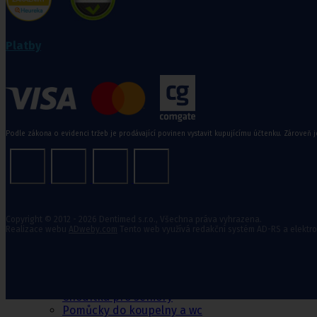
Zdravotní kompresivní punčochy
II. kompresní třída
,
III. kompresivní třída
Navlékače punčoch
Platby
Zdravotní ponožky
Stahovací prádlo
Doplňkový sortiment punčoch
Podle zákona o evidenci tržeb je prodávající povinen vystavit kupujícímu účtenku. Zároveň j
Kompresní podkolenky
Pomůcky pro
Copyright © 2012 - 2026 Dentimed s.r.o., Všechna práva vyhrazena.
Realizace webu
ADweby.com
Tento web využívá redakční systém AD-RS a elektr
sebeobsluhu
Toaletní křesla
Mechanické invalidní vozíky
Pomůcky pro seniory
Chodítka pro seniory
Pomůcky do koupelny a wc