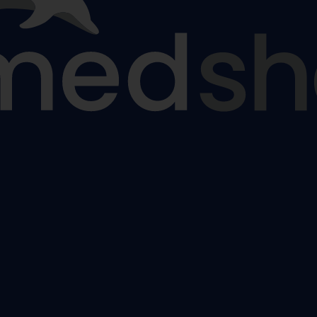
nčochy
odpůrné punčochy
,
Lýtkové preventivní a podpůrné punčo