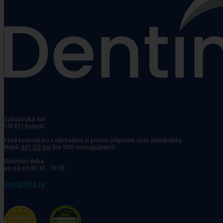
Punčochy,
ponožky
Antitrombotické punčochy
Preventivní a podpůrné punčochy
Zdravotní kompresivní punčochy
Navlékače punčoch
Zdravotní ponožky
Stahovací prádlo
Sokolovská 149
Doplňkový sortiment punčoch
570 01 Litomyšl
Kompresní podkolenky
Před komunikací s obchodem si prosím připravte číslo objednávky
Mobil:
601 372 641
(na SMS nereagujeme!)
Antitrombotické punčochy
Otevírací doba:
po-pá od 06:30 - 15:00
Preventivní a podpůrné pu
Stehenní preventivní a p
Certifikáty
a podpůrné