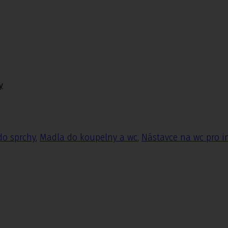
y
do sprchy
,
Madla do koupelny a wc
,
Nástavce na wc pro i