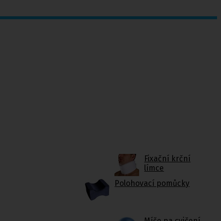
Fixační krční
límce
Polohovací pomůcky
Míče na cvičení