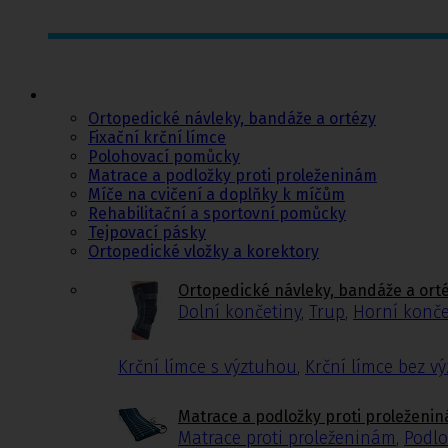
Ortopedie,
rehabilitace a
sport
Ortopedické návleky, bandáže a ortézy
Fixační krční límce
Polohovací pomůcky
Matrace a podložky proti proleženinám
Míče na cvičení a doplňky k míčům
Rehabilitační a sportovní pomůcky
Tejpovací pásky
Ortopedické vložky a korektory
Ortopedické návleky, bandáže a ort
Dolní končetiny
,
Trup
,
Horní konče
Krční límce s výztuhou
,
Krční límce bez v
Matrace a podložky proti proleženi
Matrace proti proleženinám
,
Podlo