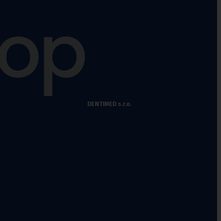
DENTIMED s.r.o.
chy
,
Punčochové kalhoty preventivní