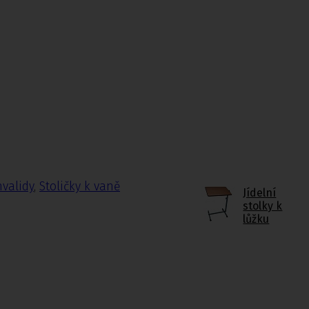
nvalidy
,
Stoličky k vaně
Jídelní
stolky k
lůžku