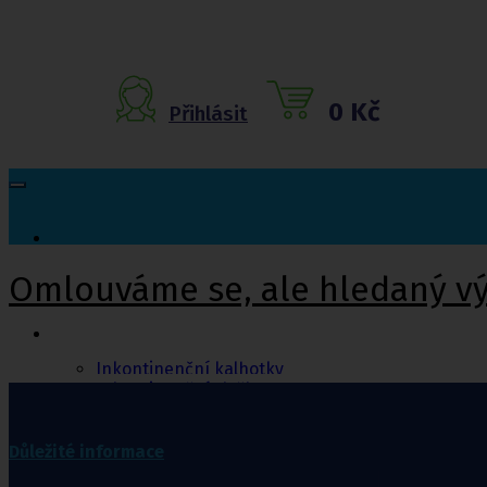
0 Kč
Přihlásit
Omlouváme se, ale hledaný v
Inkontinenční
pomůcky
Inkontinenční kalhotky
Inkontinenční vložky
Inkontinenční plavky
Inkontinenční podložky
Inkontinenční pleny
Důležité informace
Fixační kalhotky a body