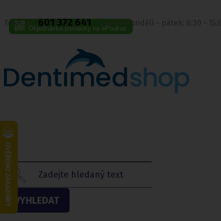
601 372 641
Telefon:
Volejte pondělí - pátek: 6:30 - 15
Objednávka pomůcky na ePoukaz
VYHLEDAT