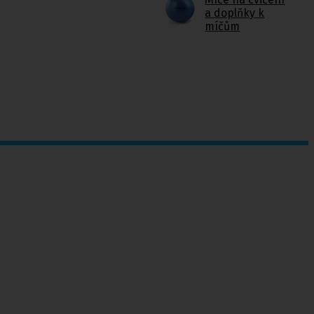
a doplňky k
míčům