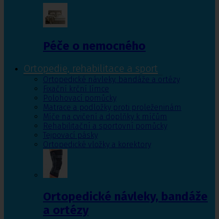
Péče o nemocného
Ortopedie, rehabilitace a sport
Ortopedické návleky, bandáže a ortézy
Fixační krční límce
Polohovací pomůcky
Matrace a podložky proti proleženinám
Míče na cvičení a doplňky k míčům
Rehabilitační a sportovní pomůcky
Tejpovací pásky
Ortopedické vložky a korektory
Ortopedické návleky, bandáže
a ortézy