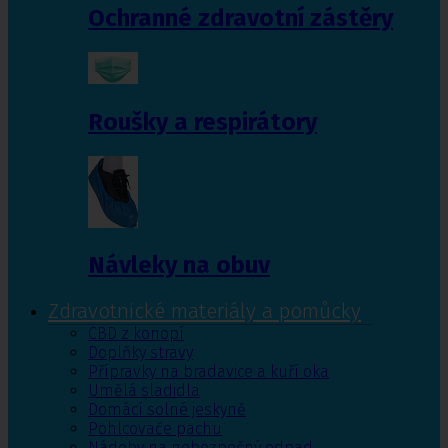
Ochranné zdravotní zástěry
Roušky a respirátory
Návleky na obuv
Zdravotnické materiály a pomůcky
CBD z konopí
Doplňky stravy
Přípravky na bradavice a kuří oka
Umělá sladidla
Domácí solné jeskyně
Pohlcovače pachu
Nádoby na nebezpečný odpad