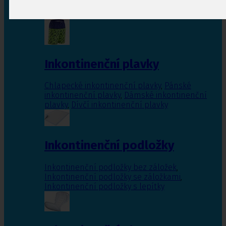
Inkontinenční vložky pro ženy
,
Inkontinenční
vložky pro muže
Inkontinenční plavky
Chlapecké inkontinenční plavky
,
Pánské
inkontinenční plavky
,
Dámské inkontinenční
plavky
,
Dívčí inkontinenční plavky
Inkontinenční podložky
Inkontinenční podložky bez záložek
,
Inkontinenční podložky se záložkami
,
Inkontinenční podložky s lepítky