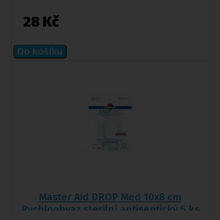
28 Kč
Do košíku
Master Aid DROP Med 10x8 cm
Rychloobvaz sterilní antiseptický 5 ks