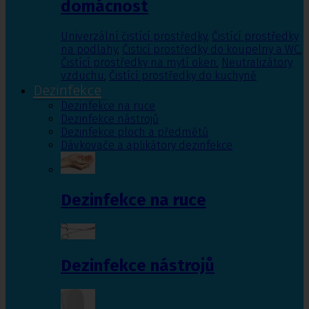
domácnost
Univerzální čistící prostředky
,
Čistící prostředky
na podlahy
,
Čisticí prostředky do koupelny a WC
,
Čistící prostředky na mytí oken
,
Neutralizátory
vzduchu
,
Čistící prostředky do kuchyně
Dezinfekce
Dezinfekce na ruce
Dezinfekce nástrojů
Dezinfekce ploch a předmětů
Dávkovače a aplikátory dezinfekce
Dezinfekce na ruce
Dezinfekce nástrojů