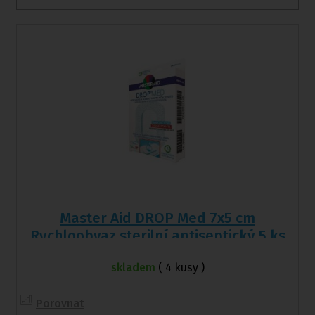
Master Aid DROP Med 7x5 cm
Rychloobvaz sterilní antiseptický 5 ks
skladem
( 4 kusy )
Porovnat