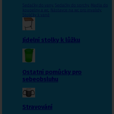
Sedačky do vany
,
Sedačky do sprchy
,
Madla do
koupelny a wc
,
Nástavce na wc pro invalidy
,
Stoličky k vaně
Jídelní stolky k lůžku
Ostatní pomůcky pro
sebeobsluhu
Stravování