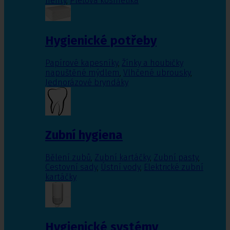
nehty
,
Pleťová kosmetika
Hygienické potřeby
Papírové kapesníky
,
Žínky a houbičky
napuštěné mýdlem
,
Vlhčené ubrousky
,
Jednorázové bryndáky
Zubní hygiena
Bělení zubů
,
Zubní kartáčky
,
Zubní pasty
,
Cestovní sady
,
Ústní vody
,
Elektrické zubní
kartáčky
Hygienické systémy