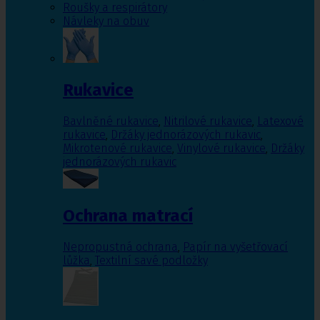
Roušky a respirátory
Návleky na obuv
Rukavice
Bavlněné rukavice
,
Nitrilové rukavice
,
Latexové
rukavice
,
Držáky jednorázových rukavic
,
Mikrotenové rukavice
,
Vinylové rukavice
,
Držáky
jednorázových rukavic
Ochrana matrací
Nepropustná ochrana
,
Papír na vyšetřovací
lůžka
,
Textilní savé podložky