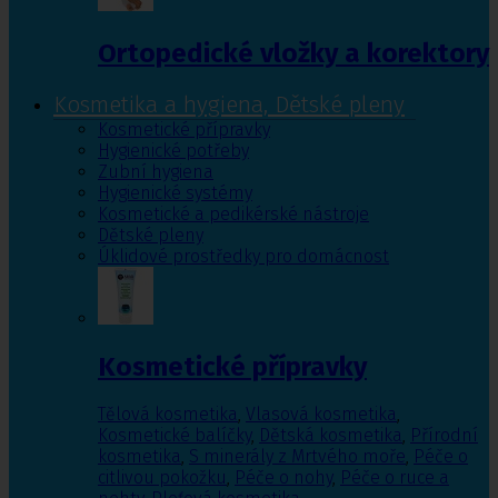
Ortopedické vložky a korektory
Kosmetika a hygiena, Dětské pleny
Kosmetické přípravky
Hygienické potřeby
Zubní hygiena
Hygienické systémy
Kosmetické a pedikérské nástroje
Dětské pleny
Úklidové prostředky pro domácnost
Kosmetické přípravky
Tělová kosmetika
,
Vlasová kosmetika
,
Kosmetické balíčky
,
Dětská kosmetika
,
Přírodní
kosmetika
,
S minerály z Mrtvého moře
,
Péče o
citlivou pokožku
,
Péče o nohy
,
Péče o ruce a