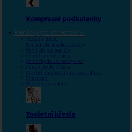
Kompresní podkolenky
Pomůcky pro sebeobsluhu
Toaletní křesla
Mechanické invalidní vozíky
Pomůcky pro seniory
Chodítka pro seniory
Pomůcky do koupelny a wc
Jídelní stolky k lůžku
Ostatní pomůcky pro sebeobsluhu
Stravování
Péče o nemocného
Toaletní křesla