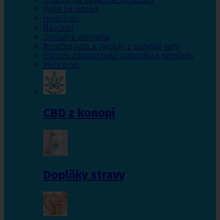
Pytle na odpad
Hojení ran
Náplasti
Obvazy a obinadla
Buničitá vata a výrobky z buničité vaty
Ostatní zdravotnické materiály a pomůcky
Péče o oči
CBD z konopí
Doplňky stravy