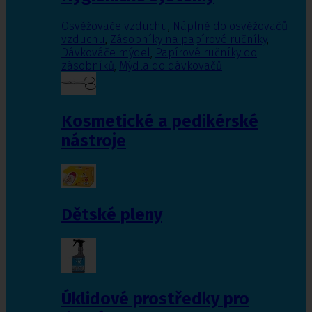
Osvěžovače vzduchu
,
Náplně do osvěžovačů
vzduchu
,
Zásobníky na papírové ručníky
,
Dávkováče mýdel
,
Papírové ručníky do
zásobníků
,
Mýdla do dávkovačů
Kosmetické a pedikérské
nástroje
Dětské pleny
Úklidové prostředky pro