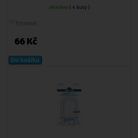
skladem
( 4 kusy )
Porovnat
66 Kč
Do košíku