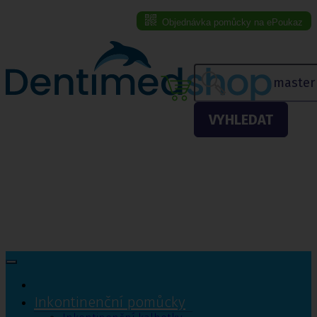
Objednávka pomůcky na ePoukaz
Menu eshopu
VYHLEDAT
Inkontinenční pomůcky