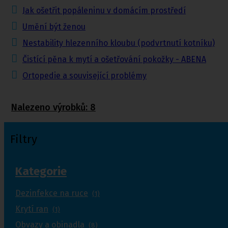
Jak ošetřit popáleninu v domácím prostředí
Umění být ženou
Nestability hlezenního kloubu (podvrtnutí kotníku)
Čistící pěna k mytí a ošetřování pokožky - ABENA
Ortopedie a související problémy
Nalezeno výrobků:
8
Filtry
Kategorie
Dezinfekce na ruce
(1)
Krytí ran
(1)
Obvazy a obinadla
(8)