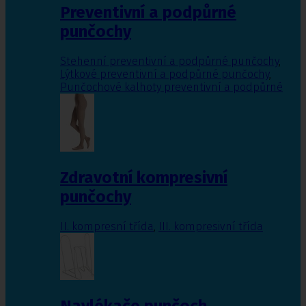
Preventivní a podpůrné
punčochy
Stehenní preventivní a podpůrné punčochy
,
Lýtkové preventivní a podpůrné punčochy
,
Punčochové kalhoty preventivní a podpůrné
Zdravotní kompresivní
punčochy
II. kompresní třída
,
III. kompresivní třída
Navlékače punčoch