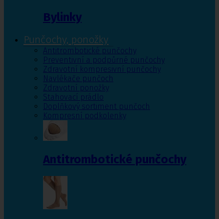
Bylinky
Punčochy, ponožky
Antitrombotické punčochy
Preventivní a podpůrné punčochy
Zdravotní kompresivní punčochy
Navlékače punčoch
Zdravotní ponožky
Stahovací prádlo
Doplňkový sortiment punčoch
Kompresní podkolenky
Antitrombotické punčochy