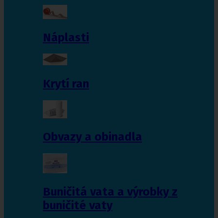
Náplasti
Krytí ran
Obvazy a obinadla
Buničitá vata a výrobky z
buničité vaty