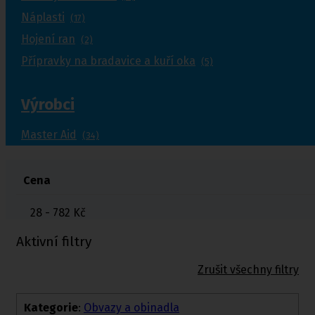
Náplasti
(17)
Hojení ran
(2)
Přípravky na bradavice a kuří oka
(5)
Výrobci
Master Aid
(34)
Cena
28 - 782
Kč
Aktivní filtry
Zrušit všechny filtry
Kategorie
:
Obvazy a obinadla