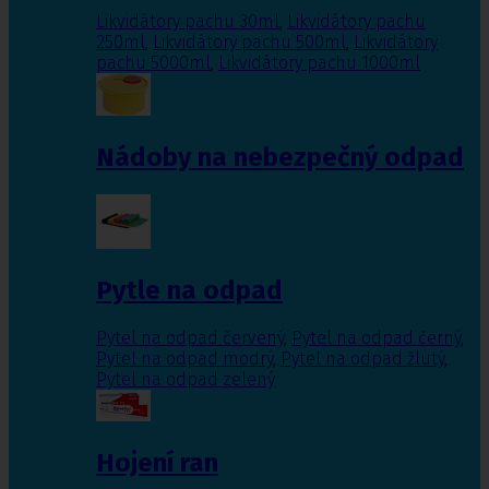
Likvidátory pachu 30ml
,
Likvidátory pachu
250ml
,
Likvidátory pachu 500ml
,
Likvidátory
pachu 5000ml
,
Likvidátory pachu 1000ml
Nádoby na nebezpečný odpad
Pytle na odpad
Pytel na odpad červený
,
Pytel na odpad černý
,
Pytel na odpad modrý
,
Pytel na odpad žlutý
,
Pytel na odpad zelený
Hojení ran