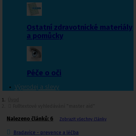
Ostatní zdravotnické materiály
a pomůcky
Péče o oči
Výprodej a slevy
Úvod
Fulltextové vyhledávání "master aid"
Nalezeno článků: 6
Zobrazit všechny články
Bradavice - prevence a léčba