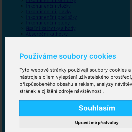
Inkontinenční kalhotky
Inkontinenční vložky
Inkontinenční plavky
Inkontinenční podložky
Inkontinenční pleny
Fixační kalhotky a body
Absorpční kalhotky
Péče o pánevní dno
Bylinky
Používáme soubory cookies
Tyto webové stránky používají soubory cookies a 
Inkontinenční kalhotky
nástroje s cílem vylepšení uživatelského prostředí
přizpůsobeného obsahu a reklam, analýzy návště
Plenkové kalhotky navlékací
,
Plenkové kalhotky
zalepovací
,
Inkontinenční kalhotky dámské
,
stránek a zjištění zdroje návštěvnosti.
Inkontinenční kalhotky pro muže
Souhlasím
Inkontinenční vložky
Upravit mé předvolby