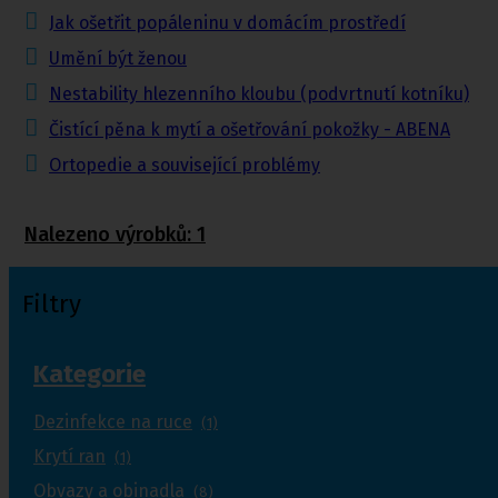
Jak ošetřit popáleninu v domácím prostředí
Umění být ženou
Nestability hlezenního kloubu (podvrtnutí kotníku)
Čistící pěna k mytí a ošetřování pokožky - ABENA
Ortopedie a související problémy
Nalezeno výrobků:
1
Filtry
Kategorie
Dezinfekce na ruce
(1)
Krytí ran
(1)
Obvazy a obinadla
(8)