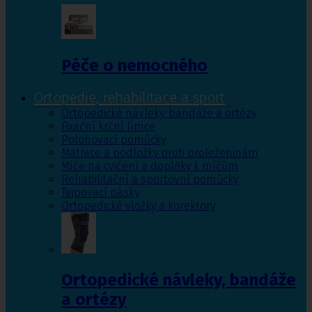
Péče o nemocného
Ortopedie, rehabilitace a sport
Ortopedické návleky, bandáže a ortézy
Fixační krční límce
Polohovací pomůcky
Matrace a podložky proti proleženinám
Míče na cvičení a doplňky k míčům
Rehabilitační a sportovní pomůcky
Tejpovací pásky
Ortopedické vložky a korektory
Ortopedické návleky, bandáže
a ortézy