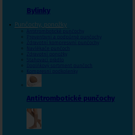
Bylinky
Punčochy, ponožky
Antitrombotické punčochy
Preventivní a podpůrné punčochy
Zdravotní kompresivní punčochy
Navlékače punčoch
Zdravotní ponožky
Stahovací prádlo
Doplňkový sortiment punčoch
Kompresní podkolenky
Antitrombotické punčochy