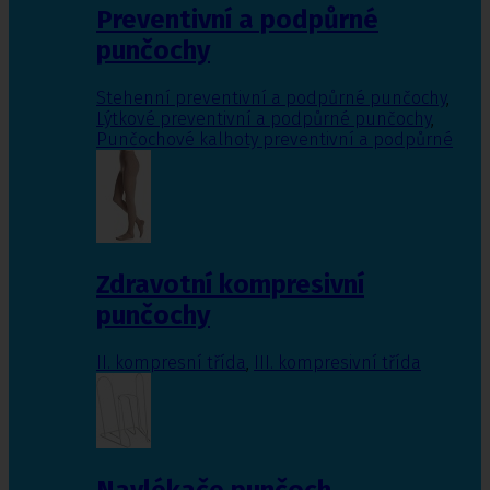
Preventivní a podpůrné
punčochy
Stehenní preventivní a podpůrné punčochy
,
Lýtkové preventivní a podpůrné punčochy
,
Punčochové kalhoty preventivní a podpůrné
Zdravotní kompresivní
punčochy
II. kompresní třída
,
III. kompresivní třída
Navlékače punčoch