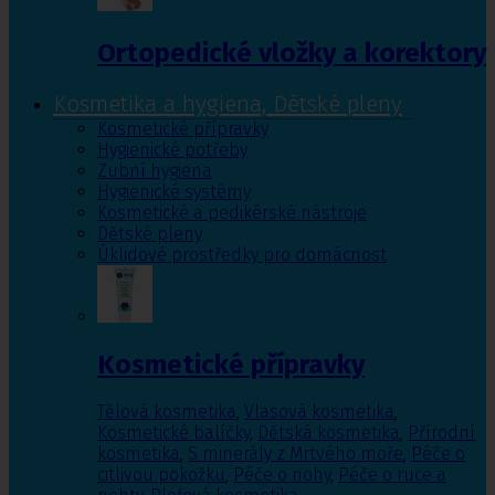
Ortopedické vložky a korektory
Kosmetika a hygiena, Dětské pleny
Kosmetické přípravky
Hygienické potřeby
Zubní hygiena
Hygienické systémy
Kosmetické a pedikérské nástroje
Dětské pleny
Úklidové prostředky pro domácnost
Kosmetické přípravky
Tělová kosmetika
,
Vlasová kosmetika
,
Kosmetické balíčky
,
Dětská kosmetika
,
Přírodní
kosmetika
,
S minerály z Mrtvého moře
,
Péče o
citlivou pokožku
,
Péče o nohy
,
Péče o ruce a