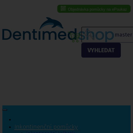
Objednávka pomůcky na ePoukaz
Menu eshopu
VYHLEDAT
Inkontinenční pomůcky