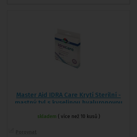
Master Aid IDRA Care Krytí Sterilní -
mastný tyl s kyselinou hyaluronovou
10x10 cm, 10 ks
skladem
( více než 10 kusů )
Porovnat