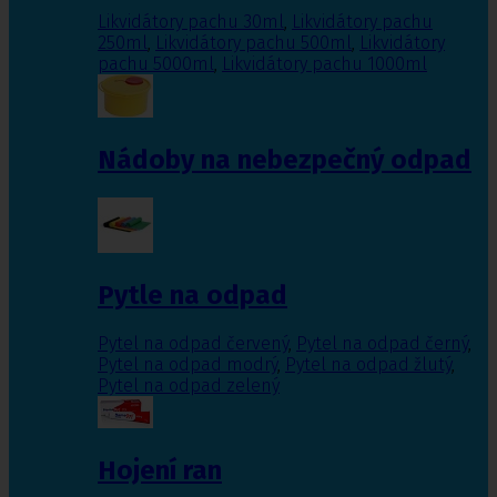
Likvidátory pachu 30ml
,
Likvidátory pachu
250ml
,
Likvidátory pachu 500ml
,
Likvidátory
pachu 5000ml
,
Likvidátory pachu 1000ml
Nádoby na nebezpečný odpad
Pytle na odpad
Pytel na odpad červený
,
Pytel na odpad černý
,
Pytel na odpad modrý
,
Pytel na odpad žlutý
,
Pytel na odpad zelený
Hojení ran