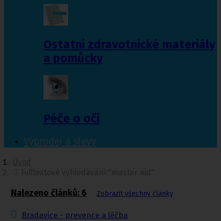
Ostatní zdravotnické materiály
a pomůcky
Péče o oči
Výprodej a slevy
Úvod
Fulltextové vyhledávání "master aid"
Nalezeno článků: 6
Zobrazit všechny články
Bradavice - prevence a léčba