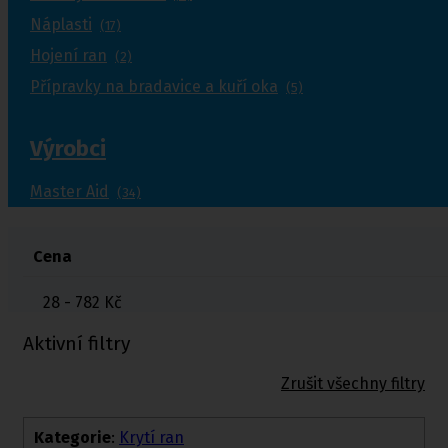
Náplasti
(17)
Hojení ran
(2)
Přípravky na bradavice a kuří oka
(5)
Výrobci
Master Aid
(34)
Cena
28 - 782
Kč
Aktivní filtry
Zrušit všechny filtry
Kategorie
:
Krytí ran