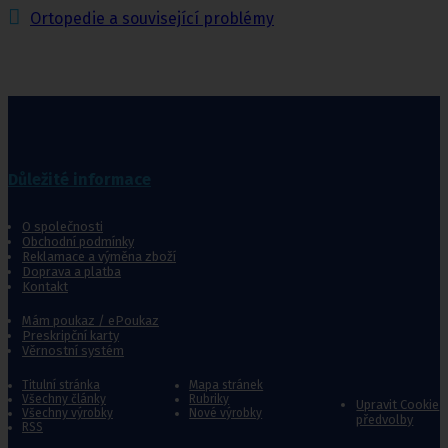
Ortopedie a související problémy
Důležité informace
O společnosti
Obchodní podmínky
Reklamace a výměna zboží
Doprava a platba
Kontakt
Mám poukaz / ePoukaz
Preskripční karty
Věrnostní systém
Titulní stránka
Mapa stránek
Všechny články
Rubriky
Upravit Cookie
Všechny výrobky
Nové výrobky
předvolby
RSS