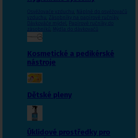
Osvěžovače vzduchu
,
Náplně do osvěžovačů
vzduchu
,
Zásobníky na papírové ručníky
,
Dávkováče mýdel
,
Papírové ručníky do
zásobníků
,
Mýdla do dávkovačů
Kosmetické a pedikérské
nástroje
Dětské pleny
Úklidové prostředky pro