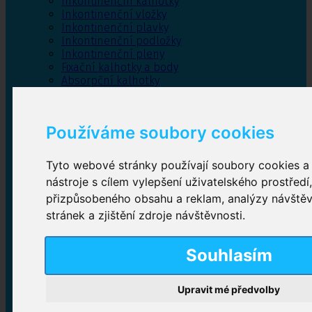
Inkontinenční kalhotky
Inkontinenční vložky
Inkontinenční plavky
Inkontinenční podložky
Inkontinenční pleny
Fixační kalhotky a body
Absorpční kalhotky
Péče o pánevní dno
Bylinky
Používáme soubory cookies
Tyto webové stránky používají soubory cookies a 
Inkontinenční kalhotky
nástroje s cílem vylepšení uživatelského prostředí
přizpůsobeného obsahu a reklam, analýzy návště
Plenkové kalhotky navlékací
,
Plenkové kalhotky
zalepovací
,
Inkontinenční kalhotky dámské
,
stránek a zjištění zdroje návštěvnosti.
Inkontinenční kalhotky pro muže
Souhlasím
Inkontinenční vložky
Upravit mé předvolby