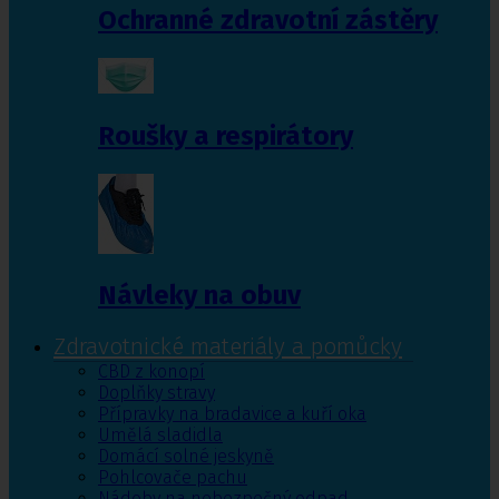
Ochranné zdravotní zástěry
Roušky a respirátory
Návleky na obuv
Zdravotnické materiály a pomůcky
CBD z konopí
Doplňky stravy
Přípravky na bradavice a kuří oka
Umělá sladidla
Domácí solné jeskyně
Pohlcovače pachu
Nádoby na nebezpečný odpad