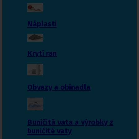
Náplasti
Krytí ran
Obvazy a obinadla
Buničitá vata a výrobky z
buničité vaty