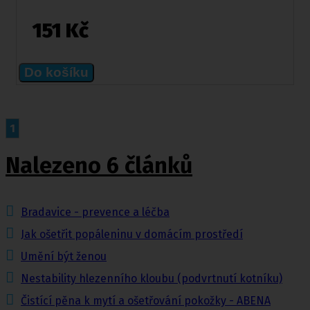
151 Kč
Do košíku
1
Nalezeno 6 článků
Bradavice - prevence a léčba
Jak ošetřit popáleninu v domácím prostředí
Umění být ženou
Nestability hlezenního kloubu (podvrtnutí kotníku)
Čistící pěna k mytí a ošetřování pokožky - ABENA