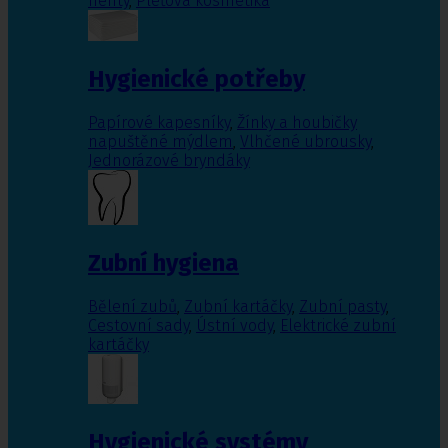
nehty
,
Pleťová kosmetika
Hygienické potřeby
Papírové kapesníky
,
Žínky a houbičky
napuštěné mýdlem
,
Vlhčené ubrousky
,
Jednorázové bryndáky
Zubní hygiena
Bělení zubů
,
Zubní kartáčky
,
Zubní pasty
,
Cestovní sady
,
Ústní vody
,
Elektrické zubní
kartáčky
Hygienické systémy