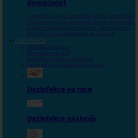
domácnost
Univerzální čistící prostředky
,
Čistící prostředky
na podlahy
,
Čisticí prostředky do koupelny a WC
,
Čistící prostředky na mytí oken
,
Neutralizátory
vzduchu
,
Čistící prostředky do kuchyně
Dezinfekce
Dezinfekce na ruce
Dezinfekce nástrojů
Dezinfekce ploch a předmětů
Dávkovače a aplikátory dezinfekce
Dezinfekce na ruce
Dezinfekce nástrojů