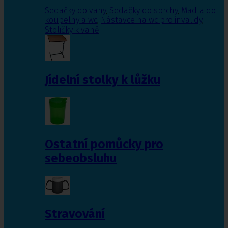
Sedačky do vany
,
Sedačky do sprchy
,
Madla do
koupelny a wc
,
Nástavce na wc pro invalidy
,
Stoličky k vaně
Jídelní stolky k lůžku
Ostatní pomůcky pro
sebeobsluhu
Stravování