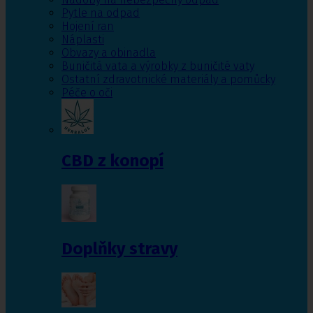
Pytle na odpad
Hojení ran
Náplasti
Obvazy a obinadla
Buničitá vata a výrobky z buničité vaty
Ostatní zdravotnické materiály a pomůcky
Péče o oči
CBD z konopí
Doplňky stravy