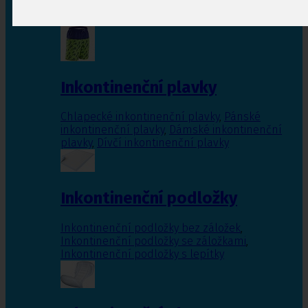
Inkontinenční vložky pro ženy
,
Inkontinenční
vložky pro muže
Inkontinenční plavky
Chlapecké inkontinenční plavky
,
Pánské
inkontinenční plavky
,
Dámské inkontinenční
plavky
,
Dívčí inkontinenční plavky
Inkontinenční podložky
Inkontinenční podložky bez záložek
,
Inkontinenční podložky se záložkami
,
Inkontinenční podložky s lepítky