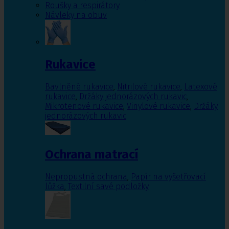
Roušky a respirátory
Návleky na obuv
Rukavice
Bavlněné rukavice
,
Nitrilové rukavice
,
Latexové
rukavice
,
Držáky jednorázových rukavic
,
Mikrotenové rukavice
,
Vinylové rukavice
,
Držáky
jednorázových rukavic
Ochrana matrací
Nepropustná ochrana
,
Papír na vyšetřovací
lůžka
,
Textilní savé podložky