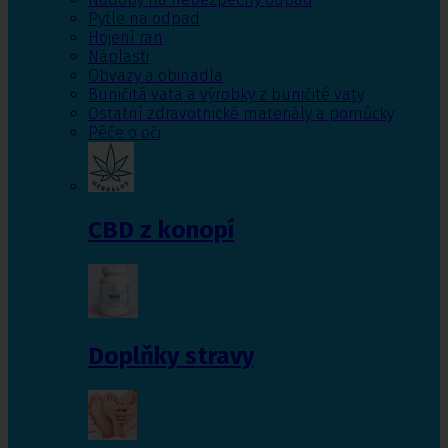
Pytle na odpad
Hojení ran
Náplasti
Obvazy a obinadla
Buničitá vata a výrobky z buničité vaty
Ostatní zdravotnické materiály a pomůcky
Péče o oči
CBD z konopí
Doplňky stravy