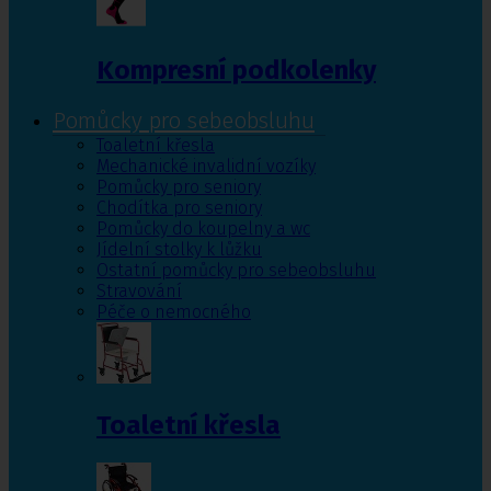
Kompresní podkolenky
Pomůcky pro sebeobsluhu
Toaletní křesla
Mechanické invalidní vozíky
Pomůcky pro seniory
Chodítka pro seniory
Pomůcky do koupelny a wc
Jídelní stolky k lůžku
Ostatní pomůcky pro sebeobsluhu
Stravování
Péče o nemocného
Toaletní křesla