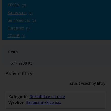
KESEM
(3)
Karas s.r.o
(3)
GemMedical
(2)
Curaprox
(1)
COLLM
(1)
Cena
67 - 2200
Kč
Aktivní filtry
Zrušit všechny filtry
Kategorie
:
Dezinfekce na ruce
Výrobce
:
Hartmann-Rico a.s.