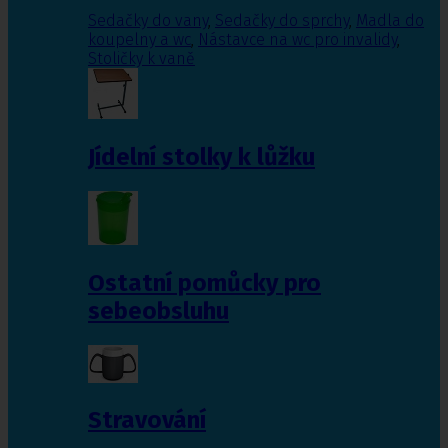
Sedačky do vany
,
Sedačky do sprchy
,
Madla do
koupelny a wc
,
Nástavce na wc pro invalidy
,
Stoličky k vaně
Jídelní stolky k lůžku
Ostatní pomůcky pro
sebeobsluhu
Stravování