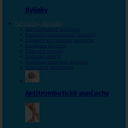
Bylinky
Punčochy, ponožky
Antitrombotické punčochy
Preventivní a podpůrné punčochy
Zdravotní kompresivní punčochy
Navlékače punčoch
Zdravotní ponožky
Stahovací prádlo
Doplňkový sortiment punčoch
Kompresní podkolenky
Antitrombotické punčochy