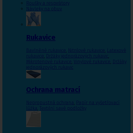
Roušky a respirátory
Návleky na obuv
Rukavice
Bavlněné rukavice
,
Nitrilové rukavice
,
Latexové
rukavice
,
Držáky jednorázových rukavic
,
Mikrotenové rukavice
,
Vinylové rukavice
,
Držáky
jednorázových rukavic
Ochrana matrací
Nepropustná ochrana
,
Papír na vyšetřovací
lůžka
,
Textilní savé podložky