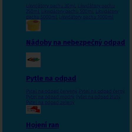
Likvidátory pachu 30ml
,
Likvidátory pachu
250ml
,
Likvidátory pachu 500ml
,
Likvidátory
pachu 5000ml
,
Likvidátory pachu 1000ml
Nádoby na nebezpečný odpad
Pytle na odpad
Pytel na odpad červený
,
Pytel na odpad černý
,
Pytel na odpad modrý
,
Pytel na odpad žlutý
,
Pytel na odpad zelený
Hojení ran