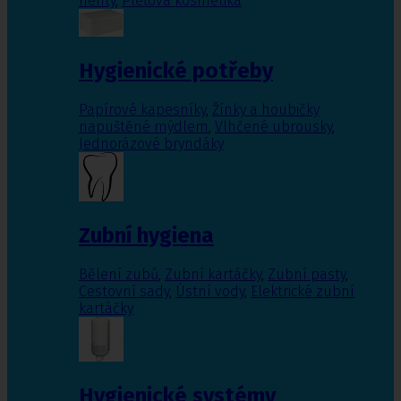
nehty
,
Pleťová kosmetika
Hygienické potřeby
Papírové kapesníky
,
Žínky a houbičky
napuštěné mýdlem
,
Vlhčené ubrousky
,
Jednorázové bryndáky
Zubní hygiena
Bělení zubů
,
Zubní kartáčky
,
Zubní pasty
,
Cestovní sady
,
Ústní vody
,
Elektrické zubní
kartáčky
Hygienické systémy