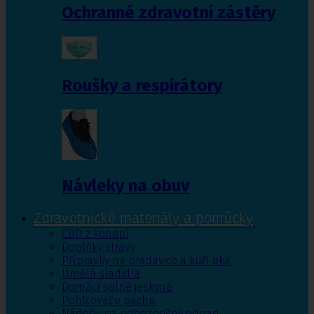
Ochranné zdravotní zástěry
Roušky a respirátory
Návleky na obuv
Zdravotnické materiály a pomůcky
CBD z konopí
Doplňky stravy
Přípravky na bradavice a kuří oka
Umělá sladidla
Domácí solné jeskyně
Pohlcovače pachu
Nádoby na nebezpečný odpad