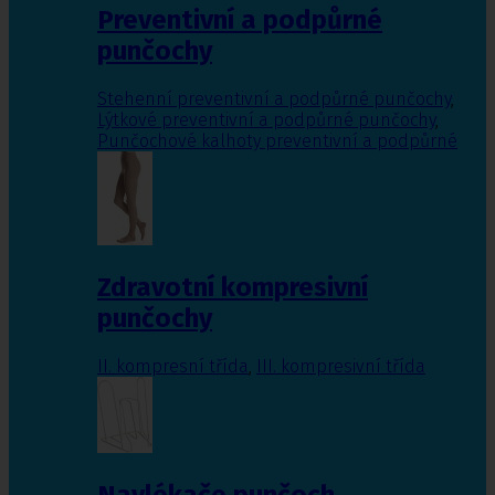
Preventivní a podpůrné
punčochy
Stehenní preventivní a podpůrné punčochy
,
Lýtkové preventivní a podpůrné punčochy
,
Punčochové kalhoty preventivní a podpůrné
Zdravotní kompresivní
punčochy
II. kompresní třída
,
III. kompresivní třída
Navlékače punčoch