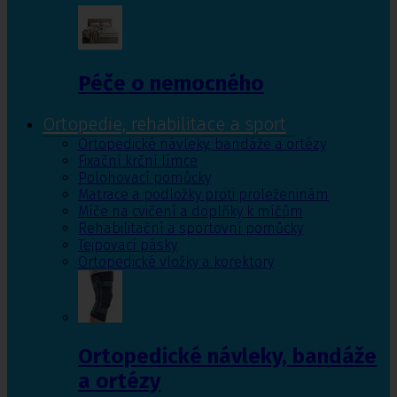
Péče o nemocného
Ortopedie, rehabilitace a sport
Ortopedické návleky, bandáže a ortézy
Fixační krční límce
Polohovací pomůcky
Matrace a podložky proti proleženinám
Míče na cvičení a doplňky k míčům
Rehabilitační a sportovní pomůcky
Tejpovací pásky
Ortopedické vložky a korektory
Ortopedické návleky, bandáže
a ortézy