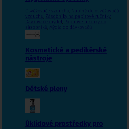
Osvěžovače vzduchu
,
Náplně do osvěžovačů
vzduchu
,
Zásobníky na papírové ručníky
,
Dávkováče mýdel
,
Papírové ručníky do
zásobníků
,
Mýdla do dávkovačů
Kosmetické a pedikérské
nástroje
Dětské pleny
Úklidové prostředky pro