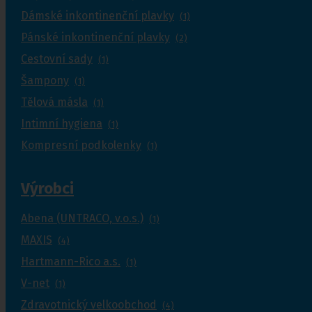
Dámské inkontinenční plavky
(1)
Pánské inkontinenční plavky
(2)
Cestovní sady
(1)
Šampony
(1)
Tělová másla
(1)
Intimní hygiena
(1)
Kompresní podkolenky
(1)
Výrobci
Abena (UNTRACO, v.o.s.)
(1)
MAXIS
(4)
Hartmann-Rico a.s.
(1)
V-net
(1)
Zdravotnický velkoobchod
(4)