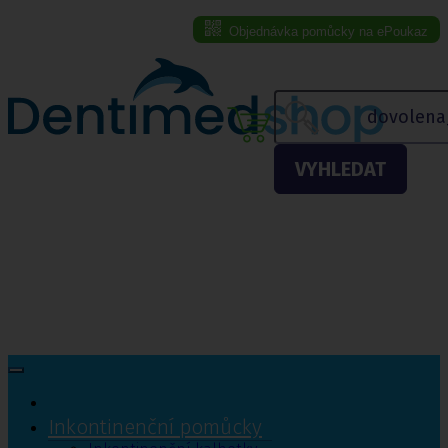
Objednávka pomůcky na ePoukaz
Menu eshopu
VYHLEDAT
Inkontinenční pomůcky