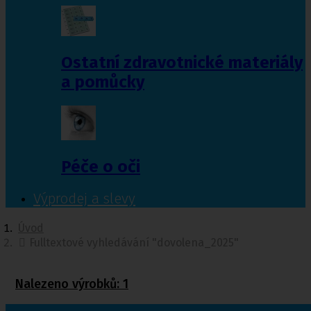
Ostatní zdravotnické materiály
a pomůcky
Péče o oči
Výprodej a slevy
Úvod
Fulltextové vyhledávání "dovolena_2025"
Nalezeno výrobků:
1