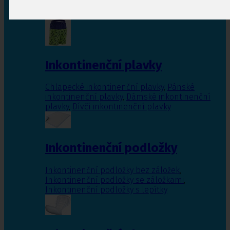
Inkontinenční vložky pro ženy
,
Inkontinenční
vložky pro muže
Inkontinenční plavky
Chlapecké inkontinenční plavky
,
Pánské
inkontinenční plavky
,
Dámské inkontinenční
plavky
,
Dívčí inkontinenční plavky
Inkontinenční podložky
Inkontinenční podložky bez záložek
,
Inkontinenční podložky se záložkami
,
Inkontinenční podložky s lepítky