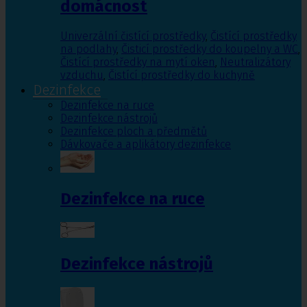
domácnost
Univerzální čistící prostředky
,
Čistící prostředky
na podlahy
,
Čisticí prostředky do koupelny a WC
,
Čistící prostředky na mytí oken
,
Neutralizátory
vzduchu
,
Čistící prostředky do kuchyně
Dezinfekce
Dezinfekce na ruce
Dezinfekce nástrojů
Dezinfekce ploch a předmětů
Dávkovače a aplikátory dezinfekce
Dezinfekce na ruce
Dezinfekce nástrojů