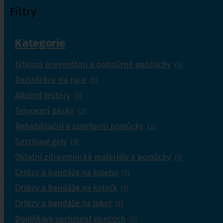
Filtry
Kategorie
Lýtkové preventivní a podpůrné punčochy
(1)
Dezinfekce na ruce
(1)
Alkohol testery
(1)
Tejpovací pásky
(2)
Rehabilitační a sportovní pomůcky
(2)
Sprchové gely
(1)
Ostatní zdravotnické materiály a pomůcky
(1)
Ortézy a bandáže na koleno
(1)
Ortézy a bandáže na kotník
(1)
Ortézy a bandáže na loket
(1)
Doplňkový sortiment punčoch
(1)