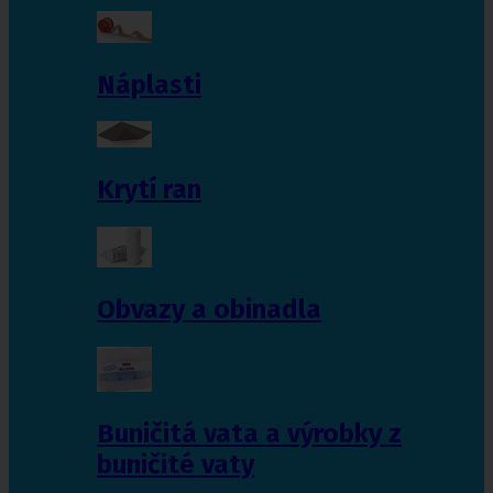
Náplasti
Krytí ran
Obvazy a obinadla
Buničitá vata a výrobky z
buničité vaty