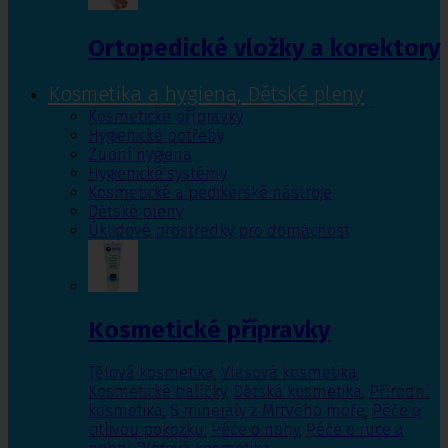
Ortopedické vložky a korektory
Kosmetika a hygiena, Dětské pleny
Kosmetické přípravky
Hygienické potřeby
Zubní hygiena
Hygienické systémy
Kosmetické a pedikérské nástroje
Dětské pleny
Úklidové prostředky pro domácnost
Kosmetické přípravky
Tělová kosmetika
,
Vlasová kosmetika
,
Kosmetické balíčky
,
Dětská kosmetika
,
Přírodní
kosmetika
,
S minerály z Mrtvého moře
,
Péče o
citlivou pokožku
,
Péče o nohy
,
Péče o ruce a