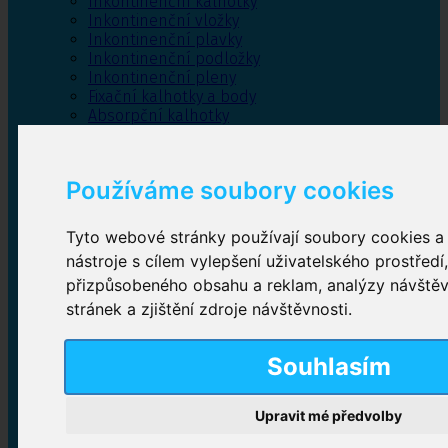
Inkontinenční kalhotky
Inkontinenční vložky
Inkontinenční plavky
Inkontinenční podložky
Inkontinenční pleny
Fixační kalhotky a body
Absorpční kalhotky
Péče o pánevní dno
Bylinky
Používáme soubory cookies
Tyto webové stránky používají soubory cookies a 
Inkontinenční kalhotky
nástroje s cílem vylepšení uživatelského prostředí
přizpůsobeného obsahu a reklam, analýzy návště
Plenkové kalhotky navlékací
,
Plenkové kalhotky
zalepovací
,
Inkontinenční kalhotky dámské
,
stránek a zjištění zdroje návštěvnosti.
Inkontinenční kalhotky pro muže
Souhlasím
Inkontinenční vložky
Upravit mé předvolby