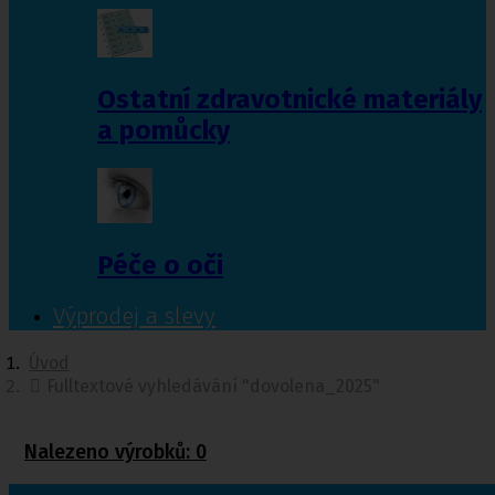
Ostatní zdravotnické materiály
a pomůcky
Péče o oči
Výprodej a slevy
Úvod
Fulltextové vyhledávání "dovolena_2025"
Nalezeno výrobků:
0