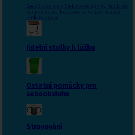
Sedačky do vany
,
Sedačky do sprchy
,
Madla do
koupelny a wc
,
Nástavce na wc pro invalidy
,
Stoličky k vaně
Jídelní stolky k lůžku
Ostatní pomůcky pro
sebeobsluhu
Stravování