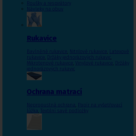
Roušky a respirátory
Návleky na obuv
Rukavice
Bavlněné rukavice
,
Nitrilové rukavice
,
Latexové
rukavice
,
Držáky jednorázových rukavic
,
Mikrotenové rukavice
,
Vinylové rukavice
,
Držáky
jednorázových rukavic
Ochrana matrací
Nepropustná ochrana
,
Papír na vyšetřovací
lůžka
,
Textilní savé podložky