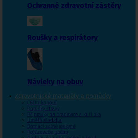
Ochranné zdravotní zástěry
Roušky a respirátory
Návleky na obuv
Zdravotnické materiály a pomůcky
CBD z konopí
Doplňky stravy
Přípravky na bradavice a kuří oka
Umělá sladidla
Domácí solné jeskyně
Pohlcovače pachu
Nádoby na nebezpečný odpad