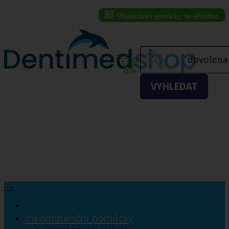
Objednávka pomůcky na ePoukaz
Menu eshopu
VYHLEDAT
Inkontinenční pomůcky