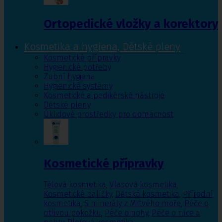
Ortopedické vložky a korektory
Kosmetika a hygiena, Dětské pleny
Kosmetické přípravky
Hygienické potřeby
Zubní hygiena
Hygienické systémy
Kosmetické a pedikérské nástroje
Dětské pleny
Úklidové prostředky pro domácnost
Kosmetické přípravky
Tělová kosmetika
,
Vlasová kosmetika
,
Kosmetické balíčky
,
Dětská kosmetika
,
Přírodní
kosmetika
,
S minerály z Mrtvého moře
,
Péče o
citlivou pokožku
,
Péče o nohy
,
Péče o ruce a