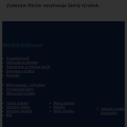
Zvoleným filtrům nevyhovuje žádný výrobek.
Důležité informace
O společnosti
Obchodní podmínky
Reklamace a výměna zboží
Doprava a platba
Kontakt
Mám poukaz / ePoukaz
Preskripční karty
Věrnostní systém
Titulní stránka
Mapa stránek
Všechny články
Rubriky
Upravit Cookie
Všechny výrobky
Nové výrobky
předvolby
RSS