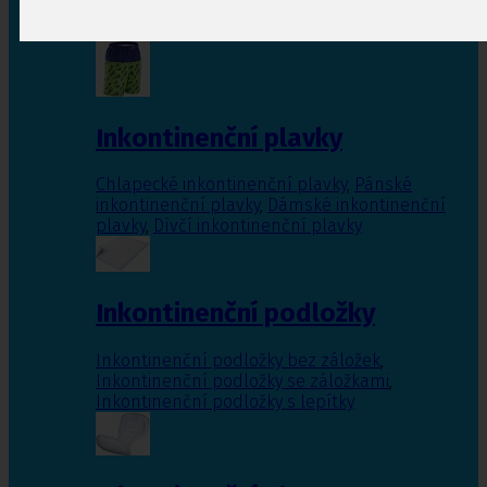
Inkontinenční vložky pro ženy
,
Inkontinenční
vložky pro muže
Inkontinenční plavky
Chlapecké inkontinenční plavky
,
Pánské
inkontinenční plavky
,
Dámské inkontinenční
plavky
,
Dívčí inkontinenční plavky
Inkontinenční podložky
Inkontinenční podložky bez záložek
,
Inkontinenční podložky se záložkami
,
Inkontinenční podložky s lepítky