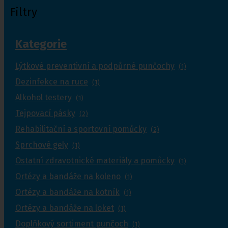
Filtry
Kategorie
Lýtkové preventivní a podpůrné punčochy
(1)
Dezinfekce na ruce
(1)
Alkohol testery
(1)
Tejpovací pásky
(2)
Rehabilitační a sportovní pomůcky
(2)
Sprchové gely
(1)
Ostatní zdravotnické materiály a pomůcky
(1)
Ortézy a bandáže na koleno
(1)
Ortézy a bandáže na kotník
(1)
Ortézy a bandáže na loket
(1)
Doplňkový sortiment punčoch
(1)