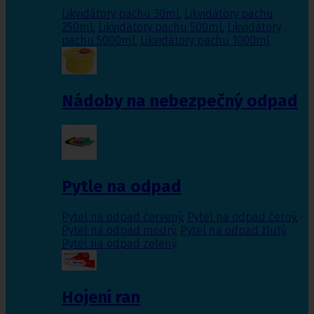
Likvidátory pachu 30ml
,
Likvidátory pachu
250ml
,
Likvidátory pachu 500ml
,
Likvidátory
pachu 5000ml
,
Likvidátory pachu 1000ml
Nádoby na nebezpečný odpad
Pytle na odpad
Pytel na odpad červený
,
Pytel na odpad černý
,
Pytel na odpad modrý
,
Pytel na odpad žlutý
,
Pytel na odpad zelený
Hojení ran