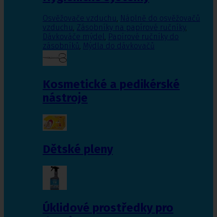
Osvěžovače vzduchu
,
Náplně do osvěžovačů
vzduchu
,
Zásobníky na papírové ručníky
,
Dávkováče mýdel
,
Papírové ručníky do
zásobníků
,
Mýdla do dávkovačů
Kosmetické a pedikérské
nástroje
Dětské pleny
Úklidové prostředky pro