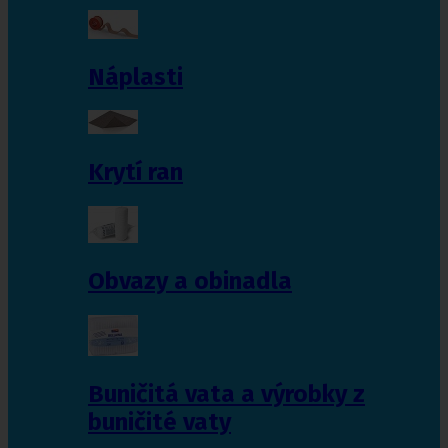
Náplasti
Krytí ran
Obvazy a obinadla
Buničitá vata a výrobky z
buničité vaty