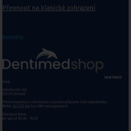
Přepnout na klasické zobrazení
Kontakty
DENTIMED
s.r.o.
Sokolovská 149
570 01 Litomyšl
Před komunikací s obchodem si prosím připravte číslo objednávky
Mobil:
601 372 641
(na SMS nereagujeme!)
Otevírací doba:
po-pá od 06:30 - 15:00