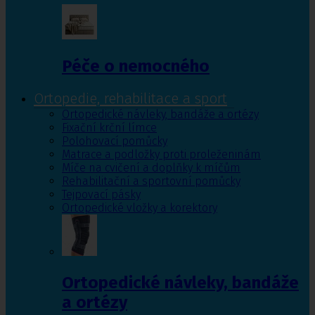
Péče o nemocného
Ortopedie, rehabilitace a sport
Ortopedické návleky, bandáže a ortézy
Fixační krční límce
Polohovací pomůcky
Matrace a podložky proti proleženinám
Míče na cvičení a doplňky k míčům
Rehabilitační a sportovní pomůcky
Tejpovací pásky
Ortopedické vložky a korektory
Ortopedické návleky, bandáže
a ortézy