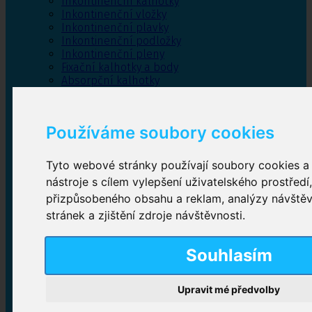
Inkontinenční kalhotky
Inkontinenční vložky
Inkontinenční plavky
Inkontinenční podložky
Inkontinenční pleny
Fixační kalhotky a body
Absorpční kalhotky
Péče o pánevní dno
Bylinky
Používáme soubory cookies
Tyto webové stránky používají soubory cookies a 
Inkontinenční kalhotky
nástroje s cílem vylepšení uživatelského prostředí
přizpůsobeného obsahu a reklam, analýzy návště
Plenkové kalhotky navlékací
,
Plenkové kalhotky
zalepovací
,
Inkontinenční kalhotky dámské
,
stránek a zjištění zdroje návštěvnosti.
Inkontinenční kalhotky pro muže
Souhlasím
Inkontinenční vložky
Upravit mé předvolby