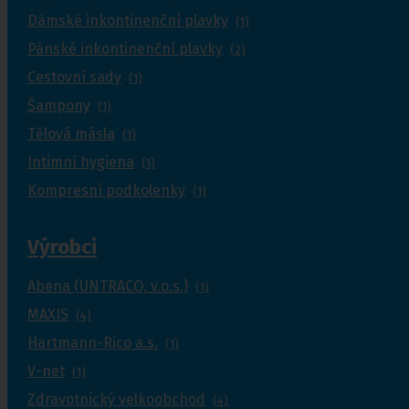
Dámské inkontinenční plavky
(1)
Pánské inkontinenční plavky
(2)
Cestovní sady
(1)
Šampony
(1)
Tělová másla
(1)
Intimní hygiena
(1)
Kompresní podkolenky
(1)
Výrobci
Abena (UNTRACO, v.o.s.)
(1)
MAXIS
(4)
Hartmann-Rico a.s.
(1)
V-net
(1)
Zdravotnický velkoobchod
(4)