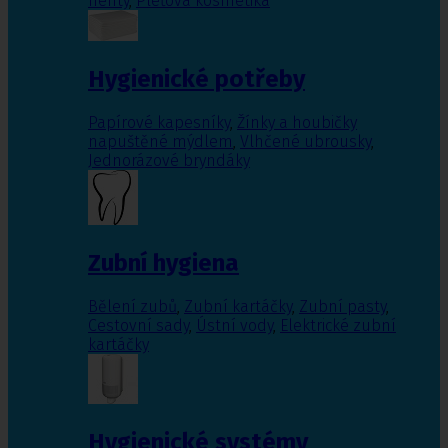
nehty
,
Pleťová kosmetika
Hygienické potřeby
Papírové kapesníky
,
Žínky a houbičky
napuštěné mýdlem
,
Vlhčené ubrousky
,
Jednorázové bryndáky
Zubní hygiena
Bělení zubů
,
Zubní kartáčky
,
Zubní pasty
,
Cestovní sady
,
Ústní vody
,
Elektrické zubní
kartáčky
Hygienické systémy