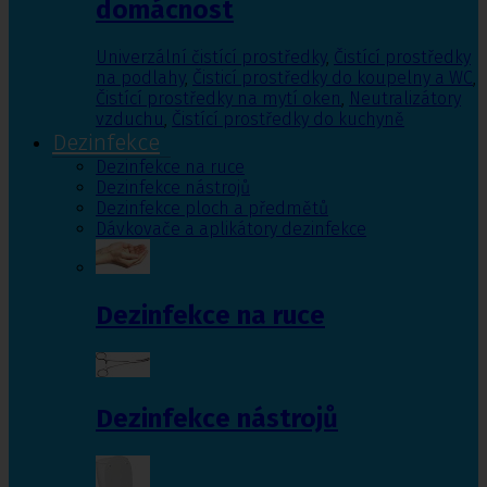
domácnost
Univerzální čistící prostředky
,
Čistící prostředky
na podlahy
,
Čisticí prostředky do koupelny a WC
,
Čistící prostředky na mytí oken
,
Neutralizátory
vzduchu
,
Čistící prostředky do kuchyně
Dezinfekce
Dezinfekce na ruce
Dezinfekce nástrojů
Dezinfekce ploch a předmětů
Dávkovače a aplikátory dezinfekce
Dezinfekce na ruce
Dezinfekce nástrojů