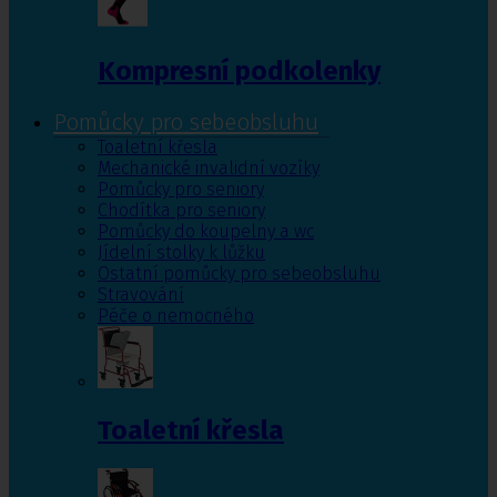
Kompresní podkolenky
Pomůcky pro sebeobsluhu
Toaletní křesla
Mechanické invalidní vozíky
Pomůcky pro seniory
Chodítka pro seniory
Pomůcky do koupelny a wc
Jídelní stolky k lůžku
Ostatní pomůcky pro sebeobsluhu
Stravování
Péče o nemocného
Toaletní křesla