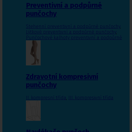
Preventivní a podpůrné
punčochy
Stehenní preventivní a podpůrné punčochy
,
Lýtkové preventivní a podpůrné punčochy
,
Punčochové kalhoty preventivní a podpůrné
Zdravotní kompresivní
punčochy
II. kompresní třída
,
III. kompresivní třída
Navlékače punčoch