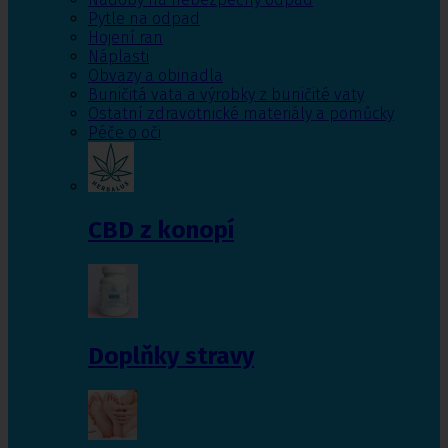
Pytle na odpad
Hojení ran
Náplasti
Obvazy a obinadla
Buničitá vata a výrobky z buničité vaty
Ostatní zdravotnické materiály a pomůcky
Péče o oči
CBD z konopí
Doplňky stravy