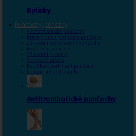
Bylinky
Punčochy, ponožky
Antitrombotické punčochy
Preventivní a podpůrné punčochy
Zdravotní kompresivní punčochy
Navlékače punčoch
Zdravotní ponožky
Stahovací prádlo
Doplňkový sortiment punčoch
Kompresní podkolenky
Antitrombotické punčochy