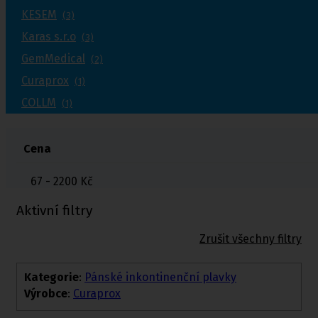
KESEM
(3)
Karas s.r.o
(3)
GemMedical
(2)
Curaprox
(1)
COLLM
(1)
Cena
67 - 2200
Kč
Aktivní filtry
Zrušit všechny filtry
Kategorie
:
Pánské inkontinenční plavky
Výrobce
:
Curaprox