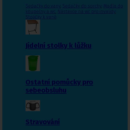
Sedačky do vany
,
Sedačky do sprchy
,
Madla do
koupelny a wc
,
Nástavce na wc pro invalidy
,
Stoličky k vaně
Jídelní stolky k lůžku
Ostatní pomůcky pro
sebeobsluhu
Stravování