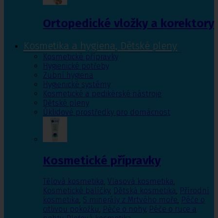
Ortopedické vložky a korektory
Kosmetika a hygiena, Dětské pleny
Kosmetické přípravky
Hygienické potřeby
Zubní hygiena
Hygienické systémy
Kosmetické a pedikérské nástroje
Dětské pleny
Úklidové prostředky pro domácnost
Kosmetické přípravky
Tělová kosmetika
,
Vlasová kosmetika
,
Kosmetické balíčky
,
Dětská kosmetika
,
Přírodní
kosmetika
,
S minerály z Mrtvého moře
,
Péče o
citlivou pokožku
,
Péče o nohy
,
Péče o ruce a