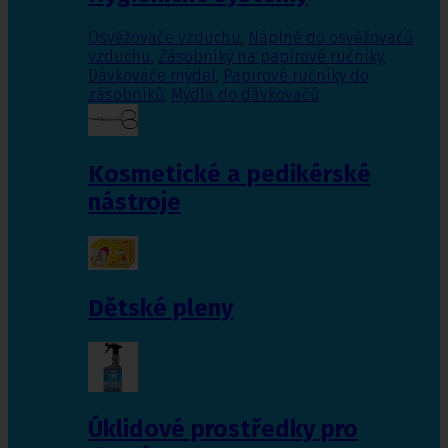
Osvěžovače vzduchu
,
Náplně do osvěžovačů
vzduchu
,
Zásobníky na papírové ručníky
,
Dávkováče mýdel
,
Papírové ručníky do
zásobníků
,
Mýdla do dávkovačů
Kosmetické a pedikérské
nástroje
Dětské pleny
Úklidové prostředky pro