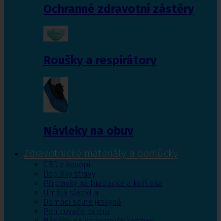
Ochranné zdravotní zástěry
Roušky a respirátory
Návleky na obuv
Zdravotnické materiály a pomůcky
CBD z konopí
Doplňky stravy
Přípravky na bradavice a kuří oka
Umělá sladidla
Domácí solné jeskyně
Pohlcovače pachu
Nádoby na nebezpečný odpad