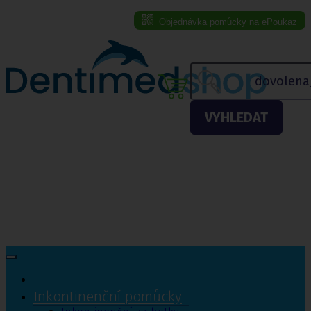
Objednávka pomůcky na ePoukaz
Menu eshopu
VYHLEDAT
Inkontinenční pomůcky