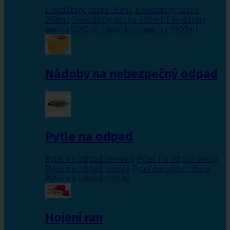
Likvidátory pachu 30ml
,
Likvidátory pachu
250ml
,
Likvidátory pachu 500ml
,
Likvidátory
pachu 5000ml
,
Likvidátory pachu 1000ml
Nádoby na nebezpečný odpad
Pytle na odpad
Pytel na odpad červený
,
Pytel na odpad černý
,
Pytel na odpad modrý
,
Pytel na odpad žlutý
,
Pytel na odpad zelený
Hojení ran