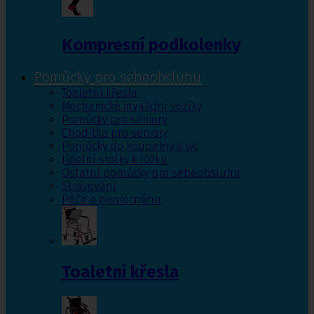
Kompresní podkolenky
Pomůcky pro sebeobsluhu
Toaletní křesla
Mechanické invalidní vozíky
Pomůcky pro seniory
Chodítka pro seniory
Pomůcky do koupelny a wc
Jídelní stolky k lůžku
Ostatní pomůcky pro sebeobsluhu
Stravování
Péče o nemocného
Toaletní křesla