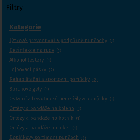
Filtry
Kategorie
Lýtkové preventivní a podpůrné punčochy
(1)
Dezinfekce na ruce
(1)
Alkohol testery
(1)
Tejpovací pásky
(2)
Rehabilitační a sportovní pomůcky
(2)
Sprchové gely
(1)
Ostatní zdravotnické materiály a pomůcky
(1)
Ortézy a bandáže na koleno
(1)
Ortézy a bandáže na kotník
(1)
Ortézy a bandáže na loket
(1)
Doplňkový sortiment punčoch
(1)