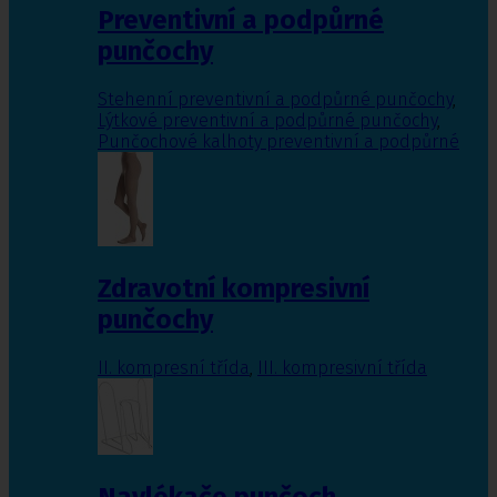
Preventivní a podpůrné
punčochy
Stehenní preventivní a podpůrné punčochy
,
Lýtkové preventivní a podpůrné punčochy
,
Punčochové kalhoty preventivní a podpůrné
Zdravotní kompresivní
punčochy
II. kompresní třída
,
III. kompresivní třída
Navlékače punčoch