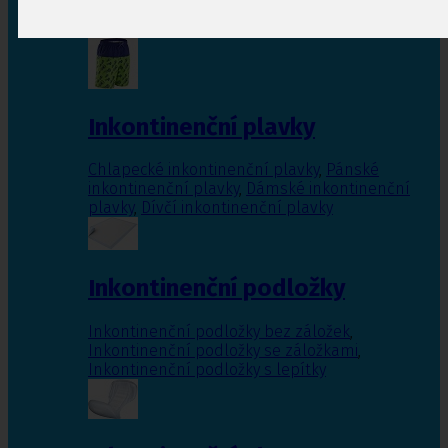
Inkontinenční vložky pro ženy
,
Inkontinenční
vložky pro muže
Inkontinenční plavky
Chlapecké inkontinenční plavky
,
Pánské
inkontinenční plavky
,
Dámské inkontinenční
plavky
,
Dívčí inkontinenční plavky
Inkontinenční podložky
Inkontinenční podložky bez záložek
,
Inkontinenční podložky se záložkami
,
Inkontinenční podložky s lepítky