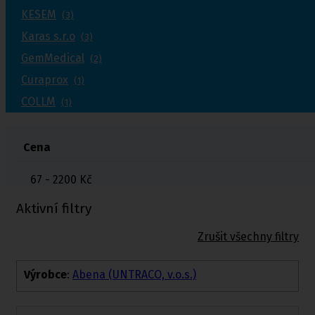
KESEM
(3)
Karas s.r.o
(3)
GemMedical
(2)
Curaprox
(1)
COLLM
(1)
Cena
67 - 2200
Kč
Aktivní filtry
Zrušit všechny filtry
Výrobce
:
Abena (UNTRACO, v.o.s.)