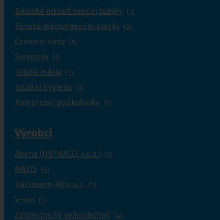
Dámské inkontinenční plavky
(1)
Pánské inkontinenční plavky
(2)
Cestovní sady
(1)
Šampony
(1)
Tělová másla
(1)
Intimní hygiena
(1)
Kompresní podkolenky
(1)
Výrobci
Abena (UNTRACO, v.o.s.)
(1)
MAXIS
(4)
Hartmann-Rico a.s.
(1)
V-net
(1)
Zdravotnický velkoobchod
(4)