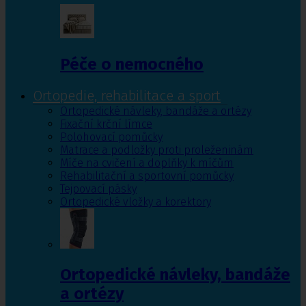
Péče o nemocného
Ortopedie, rehabilitace a sport
Ortopedické návleky, bandáže a ortézy
Fixační krční límce
Polohovací pomůcky
Matrace a podložky proti proleženinám
Míče na cvičení a doplňky k míčům
Rehabilitační a sportovní pomůcky
Tejpovací pásky
Ortopedické vložky a korektory
Ortopedické návleky, bandáže
a ortézy