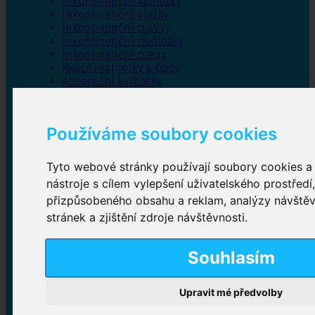
Inkontinenční kalhotky
Inkontinenční vložky
Inkontinenční plavky
Inkontinenční podložky
Inkontinenční pleny
Fixační kalhotky a body
Absorpční kalhotky
Péče o pánevní dno
Bylinky
Používáme soubory cookies
Tyto webové stránky používají soubory cookies a 
Inkontinenční kalhotky
nástroje s cílem vylepšení uživatelského prostředí
přizpůsobeného obsahu a reklam, analýzy návště
Plenkové kalhotky navlékací
,
Plenkové kalhotky
zalepovací
,
Inkontinenční kalhotky dámské
,
stránek a zjištění zdroje návštěvnosti.
Inkontinenční kalhotky pro muže
Souhlasím
Inkontinenční vložky
Upravit mé předvolby