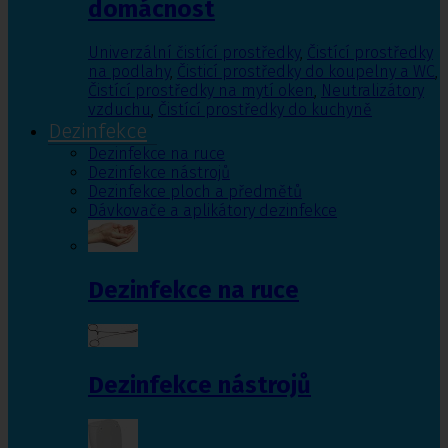
domácnost
Univerzální čistící prostředky
,
Čistící prostředky
na podlahy
,
Čisticí prostředky do koupelny a WC
,
Čistící prostředky na mytí oken
,
Neutralizátory
vzduchu
,
Čistící prostředky do kuchyně
Dezinfekce
Dezinfekce na ruce
Dezinfekce nástrojů
Dezinfekce ploch a předmětů
Dávkovače a aplikátory dezinfekce
Dezinfekce na ruce
Dezinfekce nástrojů