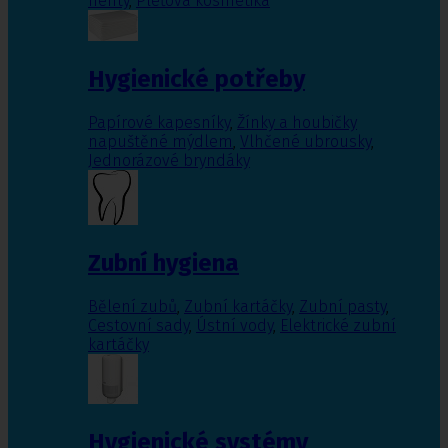
nehty
,
Pleťová kosmetika
Hygienické potřeby
Papírové kapesníky
,
Žínky a houbičky
napuštěné mýdlem
,
Vlhčené ubrousky
,
Jednorázové bryndáky
Zubní hygiena
Bělení zubů
,
Zubní kartáčky
,
Zubní pasty
,
Cestovní sady
,
Ústní vody
,
Elektrické zubní
kartáčky
Hygienické systémy