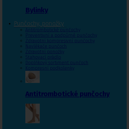
Bylinky
Punčochy, ponožky
Antitrombotické punčochy
Preventivní a podpůrné punčochy
Zdravotní kompresivní punčochy
Navlékače punčoch
Zdravotní ponožky
Stahovací prádlo
Doplňkový sortiment punčoch
Kompresní podkolenky
Antitrombotické punčochy