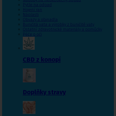
Pytle na odpad
Hojení ran
Náplasti
Obvazy a obinadla
Buničitá vata a výrobky z buničité vaty
Ostatní zdravotnické materiály a pomůcky
Péče o oči
CBD z konopí
Doplňky stravy