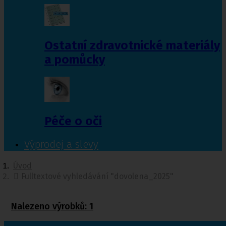
Ostatní zdravotnické materiály
a pomůcky
Péče o oči
Výprodej a slevy
Úvod
Fulltextové vyhledávání "dovolena_2025"
Nalezeno výrobků:
1