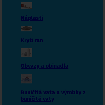
Náplasti
Krytí ran
Obvazy a obinadla
Buničitá vata a výrobky z
buničité vaty