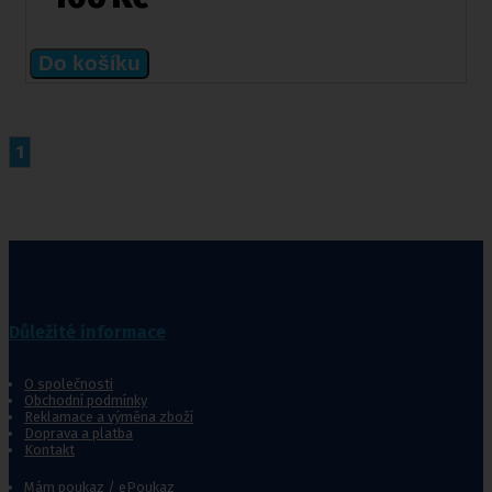
Do košíku
1
Důležité informace
O společnosti
Obchodní podmínky
Reklamace a výměna zboží
Doprava a platba
Kontakt
Mám poukaz / ePoukaz