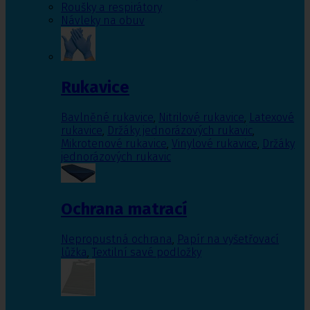
Roušky a respirátory
Návleky na obuv
Rukavice
Bavlněné rukavice
,
Nitrilové rukavice
,
Latexové
rukavice
,
Držáky jednorázových rukavic
,
Mikrotenové rukavice
,
Vinylové rukavice
,
Držáky
jednorázových rukavic
Ochrana matrací
Nepropustná ochrana
,
Papír na vyšetřovací
lůžka
,
Textilní savé podložky