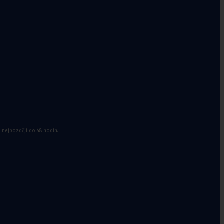
a doplňky k
míčům
k nejpozději do 48 hodin.