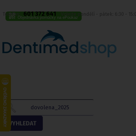
601 372 641
Telefon:
Volejte pondělí - pátek: 6:30 - 15
Objednávka pomůcky na ePoukaz
VYHLEDAT