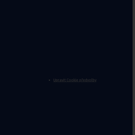
Upravit Cookie předvolby
nvalidy
,
Stoličky k vaně
Jídelní
stolky k
lůžku