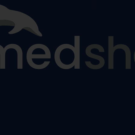
ézy
tiny
ýztuhy
nám
žky a sedáky proti proleženinám