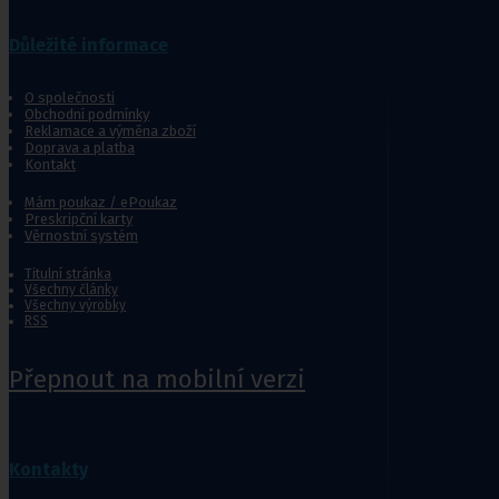
Jídelní stolky k lůžku
Ostatní pomůcky pro sebeobsluhu
Důležité informace
Stravování
Péče o nemocného
O společnosti
Obchodní podmínky
Toaletní křesla
Reklamace a výměna zboží
Doprava a platba
Mechanické invalidní vozíky
Kontakt
Pomůcky pro senior
Mám poukaz / ePoukaz
Preskripční karty
Věrnostní systém
Chodítka pro seniory
Pomůcky do koupelny a wc
Titulní stránka
Všechny články
Sedačky do vany
,
Sedačky 
Všechny výrobky
RSS
Přepnout na mobilní verzi
Ostatní pomůcky pro sebeobsluhu
Stravování
Péče o nemocného
Kontakty