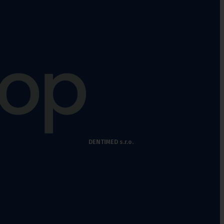
DENTIMED s.r.o.
Fixační krční
límce
Polohovací pomůcky
Míče na cvičení