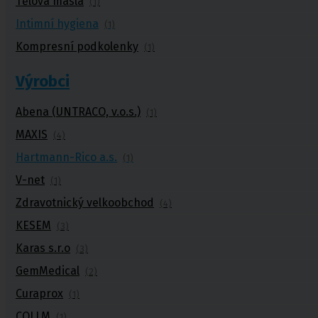
Tělová másla
(1)
Intimní hygiena
(1)
Kompresní podkolenky
(1)
Punčochy,
ponožky
Výrobci
Antitrombotické punčochy
Abena (UNTRACO, v.o.s.)
Preventivní a podpůrné punčochy
(1)
Zdravotní kompresivní punčochy
MAXIS
(4)
Navlékače punčoch
Zdravotní ponožky
Hartmann-Rico a.s.
(1)
Stahovací prádlo
V-net
Doplňkový sortiment punčoch
(1)
Kompresní podkolenky
Zdravotnický velkoobchod
(4)
Antitrombotické punčochy
KESEM
(3)
Preventivní a podpůrné pu
Karas s.r.o
(3)
Stehenní preventivní a p
GemMedical
(2)
a podpůrné
Curaprox
(1)
COLLM
(1)