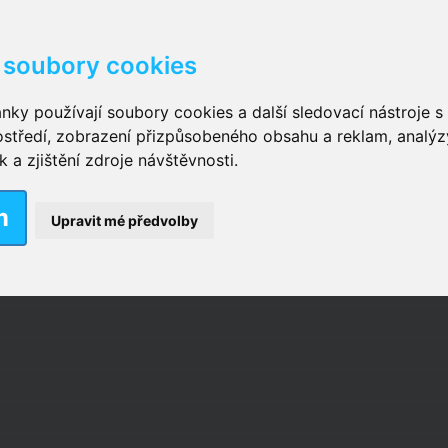
soubory cookies
kové kalhotky zalepovací
,
Inkontinenční kalhotky dámsk
nky používají soubory cookies a další sledovací nástroje s 
ostředí, zobrazení přizpůsobeného obsahu a reklam, analýz
ční vložky pro muže
a zjištění zdroje návštěvnosti.
m
nkontinenční plavky
,
Dámské inkontinenční plavky
,
Dívčí
Upravit mé předvolby
ek
,
Inkontinenční podložky se záložkami
,
Inkontinenční po