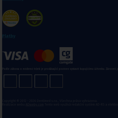
Rehabilitační a sportovní pomůcky
Tejpovací pásky
Ortopedické vložky a korekt
Platby
Kosmetika a
hygiena, Dětské
pleny
Podle zákona o evidenci tržeb je prodávající povinen vystavit kupujícímu účtenku. Zároveň j
Kosmetické přípravky
Hygienické potřeby
Zubní hygiena
Hygienické systémy
Kosmetické a pedikérské nástroje
Dětské pleny
Copyright © 2012 - 2026 Dentimed s.r.o., Všechna práva vyhrazena.
Realizace webu
ADweby.com
Tento web využívá redakční systém AD-RS a elektr
Úklidové prostředky pro domácnost
Kosmetické přípravky