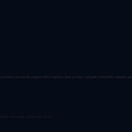
ory
e povinen zaevidovat přijatou tržbu u správce daně on-line; v případě technického výpadku pa
onický obchodní systém AD-Shop.