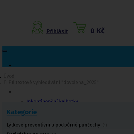
0 Kč
Přihlásit
Úvod
Fulltextové vyhledávání "dovolena_2025"
Inkontinenční
pomůcky
Inkontinenční kalhotky
Inkontinenční vložky
Kategorie
Inkontinenční plavky
Inkontinenční podložky
Inkontinenční pleny
Lýtkové preventivní a podpůrné punčochy
(1)
Fixační kalhotky a body