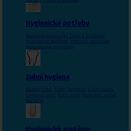
nehty
,
Pleťová kosmetika
Hygienické potřeby
Papírové kapesníky
,
Žínky a houbičky
napuštěné mýdlem
,
Vlhčené ubrousky
,
Jednorázové bryndáky
Zubní hygiena
Bělení zubů
,
Zubní kartáčky
,
Zubní pasty
,
Cestovní sady
,
Ústní vody
,
Elektrické zubní
kartáčky
Hygienické systémy