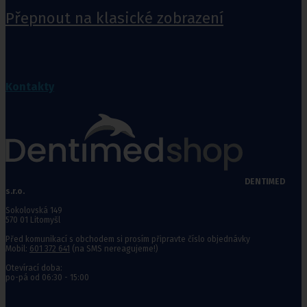
Přepnout na klasické zobrazení
Kontakty
DENTIMED
s.r.o.
Sokolovská 149
570 01 Litomyšl
Před komunikací s obchodem si prosím připravte číslo objednávky
Mobil:
601 372 641
(na SMS nereagujeme!)
Otevírací doba:
po-pá od 06:30 - 15:00