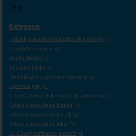
Filtry
Kategorie
Lýtkové preventivní a podpůrné punčochy
(1)
Dezinfekce na ruce
(1)
Alkohol testery
(1)
Tejpovací pásky
(2)
Rehabilitační a sportovní pomůcky
(2)
Sprchové gely
(1)
Ostatní zdravotnické materiály a pomůcky
(1)
Ortézy a bandáže na koleno
(1)
Ortézy a bandáže na kotník
(1)
Ortézy a bandáže na loket
(1)
Doplňkový sortiment punčoch
(1)