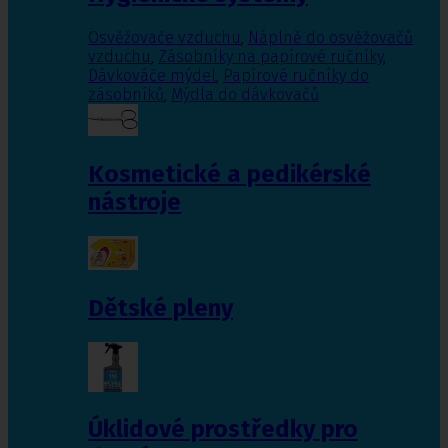
Osvěžovače vzduchu
,
Náplně do osvěžovačů
vzduchu
,
Zásobníky na papírové ručníky
,
Dávkováče mýdel
,
Papírové ručníky do
zásobníků
,
Mýdla do dávkovačů
Kosmetické a pedikérské
nástroje
Dětské pleny
Úklidové prostředky pro