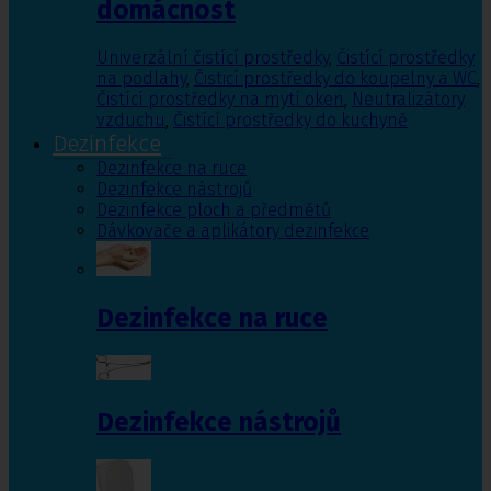
domácnost
Univerzální čistící prostředky
,
Čistící prostředky
na podlahy
,
Čisticí prostředky do koupelny a WC
,
Čistící prostředky na mytí oken
,
Neutralizátory
vzduchu
,
Čistící prostředky do kuchyně
Dezinfekce
Dezinfekce na ruce
Dezinfekce nástrojů
Dezinfekce ploch a předmětů
Dávkovače a aplikátory dezinfekce
Dezinfekce na ruce
Dezinfekce nástrojů