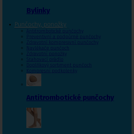
Bylinky
Punčochy, ponožky
Antitrombotické punčochy
Preventivní a podpůrné punčochy
Zdravotní kompresivní punčochy
Navlékače punčoch
Zdravotní ponožky
Stahovací prádlo
Doplňkový sortiment punčoch
Kompresní podkolenky
Antitrombotické punčochy