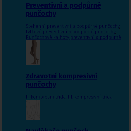
Preventivní a podpůrné
punčochy
Stehenní preventivní a podpůrné punčochy
,
Lýtkové preventivní a podpůrné punčochy
,
Punčochové kalhoty preventivní a podpůrné
Zdravotní kompresivní
punčochy
II. kompresní třída
,
III. kompresivní třída
Navlékače punčoch