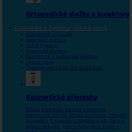
Ortopedické vložky a korektory
Kosmetika a hygiena, Dětské pleny
Kosmetické přípravky
Hygienické potřeby
Zubní hygiena
Hygienické systémy
Kosmetické a pedikérské nástroje
Dětské pleny
Úklidové prostředky pro domácnost
Kosmetické přípravky
Tělová kosmetika
,
Vlasová kosmetika
,
Kosmetické balíčky
,
Dětská kosmetika
,
Přírodní
kosmetika
,
S minerály z Mrtvého moře
,
Péče o
citlivou pokožku
,
Péče o nohy
,
Péče o ruce a