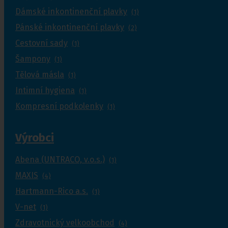
Dámské inkontinenční plavky
(1)
Pánské inkontinenční plavky
(2)
Cestovní sady
(1)
Šampony
(1)
Tělová másla
(1)
Intimní hygiena
(1)
Kompresní podkolenky
(1)
Výrobci
Abena (UNTRACO, v.o.s.)
(1)
MAXIS
(4)
Hartmann-Rico a.s.
(1)
V-net
(1)
Zdravotnický velkoobchod
(4)