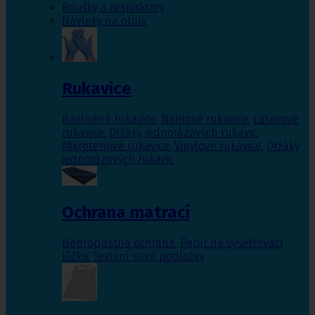
Roušky a respirátory
Návleky na obuv
Rukavice
Bavlněné rukavice
,
Nitrilové rukavice
,
Latexové
rukavice
,
Držáky jednorázových rukavic
,
Mikrotenové rukavice
,
Vinylové rukavice
,
Držáky
jednorázových rukavic
Ochrana matrací
Nepropustná ochrana
,
Papír na vyšetřovací
lůžka
,
Textilní savé podložky