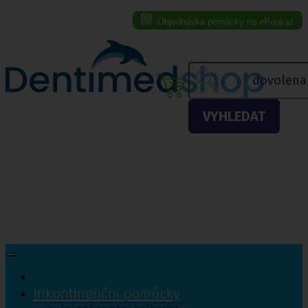
Objednávka pomůcky na ePoukaz
Menu eshopu
VYHLEDAT
Inkontinenční pomůcky