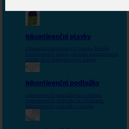
Inkontinenční vložky pro ženy
,
Inkontinenční
vložky pro muže
Inkontinenční plavky
Chlapecké inkontinenční plavky
,
Pánské
inkontinenční plavky
,
Dámské inkontinenční
plavky
,
Dívčí inkontinenční plavky
Inkontinenční podložky
Inkontinenční podložky bez záložek
,
Inkontinenční podložky se záložkami
,
Inkontinenční podložky s lepítky