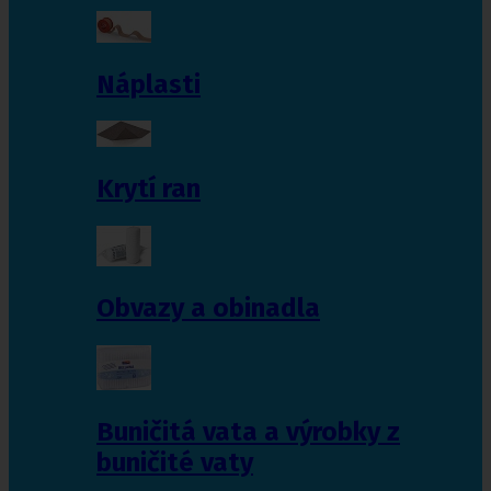
Náplasti
Krytí ran
Obvazy a obinadla
Buničitá vata a výrobky z
buničité vaty