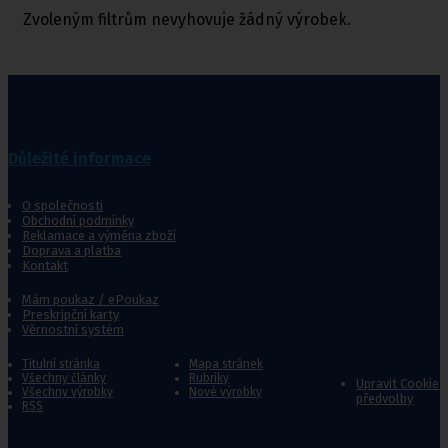
Zvoleným filtrům nevyhovuje žádný výrobek.
Důležité informace
O společnosti
Obchodní podmínky
Reklamace a výměna zboží
Doprava a platba
Kontakt
Mám poukaz / ePoukaz
Preskripční karty
Věrnostní systém
Titulní stránka
Mapa stránek
Všechny články
Rubriky
Upravit Cookie
Všechny výrobky
Nové výrobky
předvolby
RSS