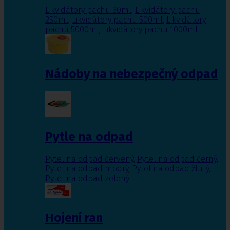
Likvidátory pachu 30ml
,
Likvidátory pachu
250ml
,
Likvidátory pachu 500ml
,
Likvidátory
pachu 5000ml
,
Likvidátory pachu 1000ml
Nádoby na nebezpečný odpad
Pytle na odpad
Pytel na odpad červený
,
Pytel na odpad černý
,
Pytel na odpad modrý
,
Pytel na odpad žlutý
,
Pytel na odpad zelený
Hojení ran