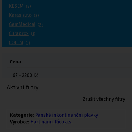
KESEM
(3)
Karas s.r.o
(3)
GemMedical
(2)
Curaprox
(1)
COLLM
(1)
Cena
67 - 2200
Kč
Aktivní filtry
Zrušit všechny filtry
Kategorie
:
Pánské inkontinenční plavky
Výrobce
:
Hartmann-Rico a.s.