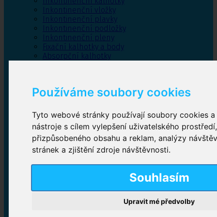
Inkontinenční kalhotky
Inkontinenční vložky
Inkontinenční plavky
Inkontinenční podložky
Inkontinenční pleny
Fixační kalhotky a body
Absorpční kalhotky
Péče o pánevní dno
Bylinky
Používáme soubory cookies
Tyto webové stránky používají soubory cookies a 
Inkontinenční kalhotky
nástroje s cílem vylepšení uživatelského prostředí
přizpůsobeného obsahu a reklam, analýzy návště
Plenkové kalhotky navlékací
,
Plenkové kalhotky
zalepovací
,
Inkontinenční kalhotky dámské
,
stránek a zjištění zdroje návštěvnosti.
Inkontinenční kalhotky pro muže
Souhlasím
Inkontinenční vložky
Upravit mé předvolby