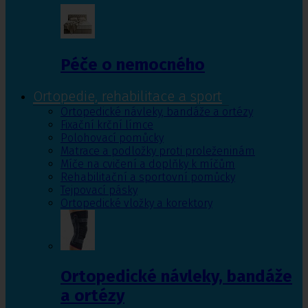
Péče o nemocného
Ortopedie, rehabilitace a sport
Ortopedické návleky, bandáže a ortézy
Fixační krční límce
Polohovací pomůcky
Matrace a podložky proti proleženinám
Míče na cvičení a doplňky k míčům
Rehabilitační a sportovní pomůcky
Tejpovací pásky
Ortopedické vložky a korektory
Ortopedické návleky, bandáže
a ortézy