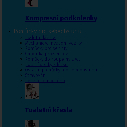
Kompresní podkolenky
Pomůcky pro sebeobsluhu
Toaletní křesla
Mechanické invalidní vozíky
Pomůcky pro seniory
Chodítka pro seniory
Pomůcky do koupelny a wc
Jídelní stolky k lůžku
Ostatní pomůcky pro sebeobsluhu
Stravování
Péče o nemocného
Toaletní křesla