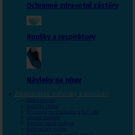
Ochranné zdravotní zástěry
Roušky a respirátory
Návleky na obuv
Zdravotnické materiály a pomůcky
CBD z konopí
Doplňky stravy
Přípravky na bradavice a kuří oka
Umělá sladidla
Domácí solné jeskyně
Pohlcovače pachu
Nádoby na nebezpečný odpad