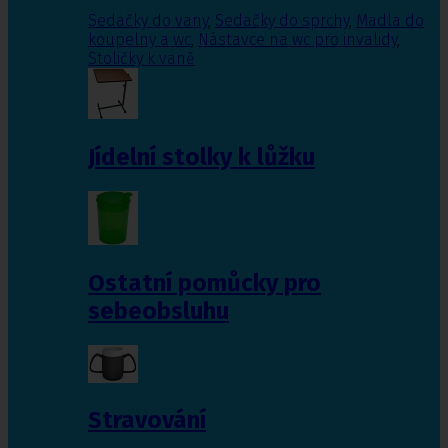
Sedačky do vany
,
Sedačky do sprchy
,
Madla do
koupelny a wc
,
Nástavce na wc pro invalidy
,
Stoličky k vaně
Jídelní stolky k lůžku
Ostatní pomůcky pro
sebeobsluhu
Stravování