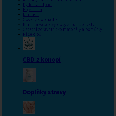
Pytle na odpad
Hojení ran
Náplasti
Obvazy a obinadla
Buničitá vata a výrobky z buničité vaty
Ostatní zdravotnické materiály a pomůcky
Péče o oči
CBD z konopí
Doplňky stravy