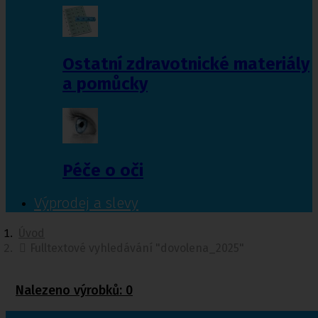
Ostatní zdravotnické materiály
a pomůcky
Péče o oči
Výprodej a slevy
Úvod
Fulltextové vyhledávání "dovolena_2025"
Nalezeno výrobků:
0