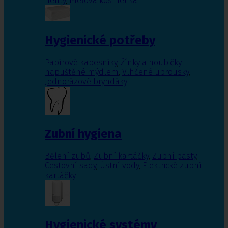
nehty
,
Pleťová kosmetika
Hygienické potřeby
Papírové kapesníky
,
Žínky a houbičky
napuštěné mýdlem
,
Vlhčené ubrousky
,
Jednorázové bryndáky
Zubní hygiena
Bělení zubů
,
Zubní kartáčky
,
Zubní pasty
,
Cestovní sady
,
Ústní vody
,
Elektrické zubní
kartáčky
Hygienické systémy