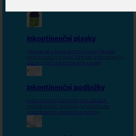
Inkontinenční vložky pro ženy
,
Inkontinenční
vložky pro muže
Inkontinenční plavky
Chlapecké inkontinenční plavky
,
Pánské
inkontinenční plavky
,
Dámské inkontinenční
plavky
,
Dívčí inkontinenční plavky
Inkontinenční podložky
Inkontinenční podložky bez záložek
,
Inkontinenční podložky se záložkami
,
Inkontinenční podložky s lepítky