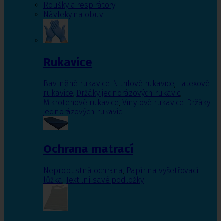
Roušky a respirátory
Návleky na obuv
Rukavice
Bavlněné rukavice
,
Nitrilové rukavice
,
Latexové
rukavice
,
Držáky jednorázových rukavic
,
Mikrotenové rukavice
,
Vinylové rukavice
,
Držáky
jednorázových rukavic
Ochrana matrací
Nepropustná ochrana
,
Papír na vyšetřovací
lůžka
,
Textilní savé podložky