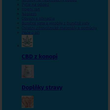
Pytle na odpad
Hojení ran
Náplasti
Obvazy a obinadla
Buničitá vata a výrobky z buničité vaty
Ostatní zdravotnické materiály a pomůcky
Péče o oči
CBD z konopí
Doplňky stravy