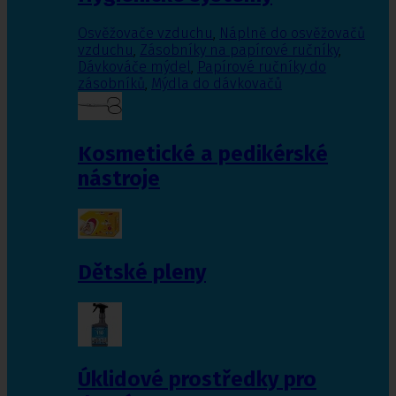
Osvěžovače vzduchu
,
Náplně do osvěžovačů
vzduchu
,
Zásobníky na papírové ručníky
,
Dávkováče mýdel
,
Papírové ručníky do
zásobníků
,
Mýdla do dávkovačů
Kosmetické a pedikérské
nástroje
Dětské pleny
Úklidové prostředky pro