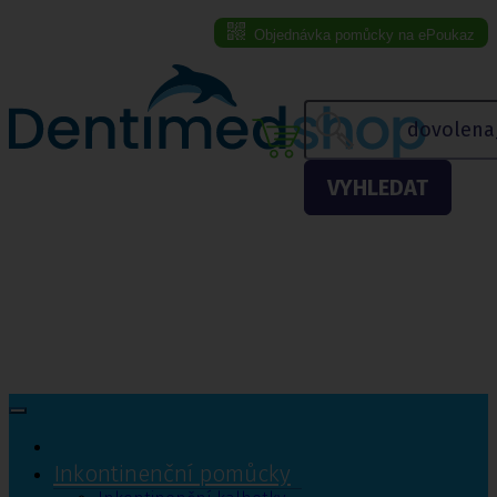
Objednávka pomůcky na ePoukaz
Menu eshopu
VYHLEDAT
Inkontinenční pomůcky