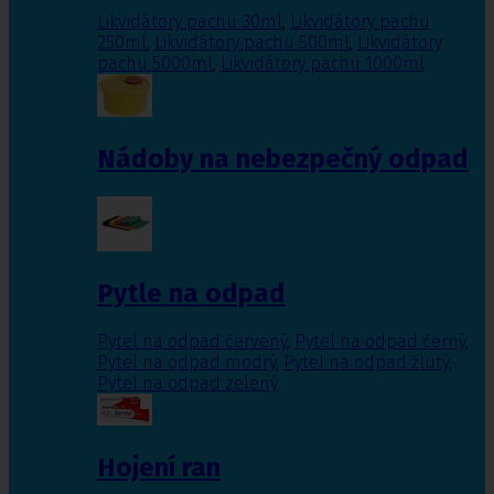
Likvidátory pachu 30ml
,
Likvidátory pachu
250ml
,
Likvidátory pachu 500ml
,
Likvidátory
pachu 5000ml
,
Likvidátory pachu 1000ml
Nádoby na nebezpečný odpad
Pytle na odpad
Pytel na odpad červený
,
Pytel na odpad černý
,
Pytel na odpad modrý
,
Pytel na odpad žlutý
,
Pytel na odpad zelený
Hojení ran