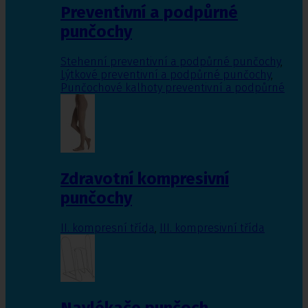
Preventivní a podpůrné
punčochy
Stehenní preventivní a podpůrné punčochy
,
Lýtkové preventivní a podpůrné punčochy
,
Punčochové kalhoty preventivní a podpůrné
Zdravotní kompresivní
punčochy
II. kompresní třída
,
III. kompresivní třída
Navlékače punčoch