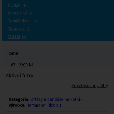
KESEM
(3)
Karas s.r.o
(3)
GemMedical
(2)
Curaprox
(1)
COLLM
(1)
Cena
67 - 2200
Kč
Aktivní filtry
Zrušit všechny filtry
Kategorie
:
Ortézy a bandáže na kotník
Výrobce
:
Hartmann-Rico a.s.