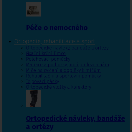
Péče o nemocného
Ortopedie, rehabilitace a sport
Ortopedické návleky, bandáže a ortézy
Fixační krční límce
Polohovací pomůcky
Matrace a podložky proti proleženinám
Míče na cvičení a doplňky k míčům
Rehabilitační a sportovní pomůcky
Tejpovací pásky
Ortopedické vložky a korektory
Ortopedické návleky, bandáže
a ortézy