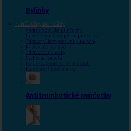
Bylinky
Punčochy, ponožky
Antitrombotické punčochy
Preventivní a podpůrné punčochy
Zdravotní kompresivní punčochy
Navlékače punčoch
Zdravotní ponožky
Stahovací prádlo
Doplňkový sortiment punčoch
Kompresní podkolenky
Antitrombotické punčochy