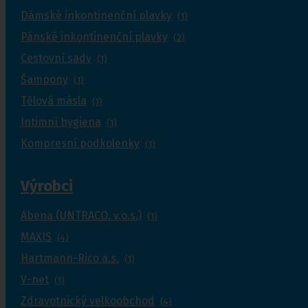
Dámské inkontinenční plavky
(1)
Pánské inkontinenční plavky
(2)
Cestovní sady
(1)
Šampony
(1)
Tělová másla
(1)
Intimní hygiena
(1)
Kompresní podkolenky
(1)
Výrobci
Abena (UNTRACO, v.o.s.)
(1)
MAXIS
(4)
Hartmann-Rico a.s.
(1)
V-net
(1)
Zdravotnický velkoobchod
(4)