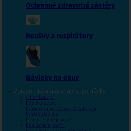
Ochranné zdravotní zástěry
Roušky a respirátory
Návleky na obuv
Zdravotnické materiály a pomůcky
CBD z konopí
Doplňky stravy
Přípravky na bradavice a kuří oka
Umělá sladidla
Domácí solné jeskyně
Pohlcovače pachu
Nádoby na nebezpečný odpad