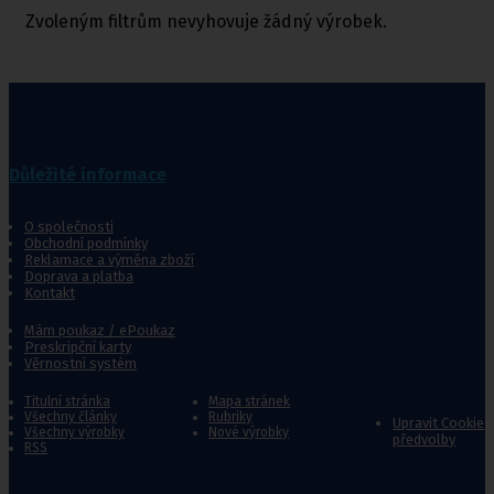
Zvoleným filtrům nevyhovuje žádný výrobek.
Důležité informace
O společnosti
Obchodní podmínky
Reklamace a výměna zboží
Doprava a platba
Kontakt
Mám poukaz / ePoukaz
Preskripční karty
Věrnostní systém
Titulní stránka
Mapa stránek
Všechny články
Rubriky
Upravit Cookie
Všechny výrobky
Nové výrobky
předvolby
RSS