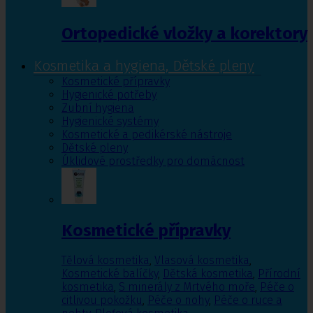
Ortopedické vložky a korektory
Kosmetika a hygiena, Dětské pleny
Kosmetické přípravky
Hygienické potřeby
Zubní hygiena
Hygienické systémy
Kosmetické a pedikérské nástroje
Dětské pleny
Úklidové prostředky pro domácnost
Kosmetické přípravky
Tělová kosmetika
,
Vlasová kosmetika
,
Kosmetické balíčky
,
Dětská kosmetika
,
Přírodní
kosmetika
,
S minerály z Mrtvého moře
,
Péče o
citlivou pokožku
,
Péče o nohy
,
Péče o ruce a