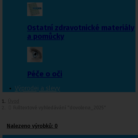
Ostatní zdravotnické materiály
a pomůcky
Péče o oči
Výprodej a slevy
Úvod
Fulltextové vyhledávání "dovolena_2025"
Nalezeno výrobků:
0