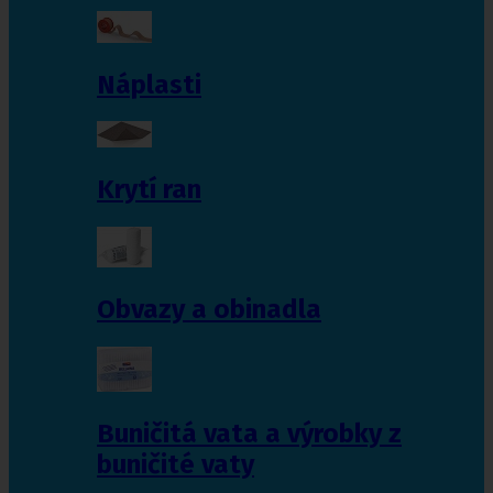
Náplasti
Krytí ran
Obvazy a obinadla
Buničitá vata a výrobky z
buničité vaty