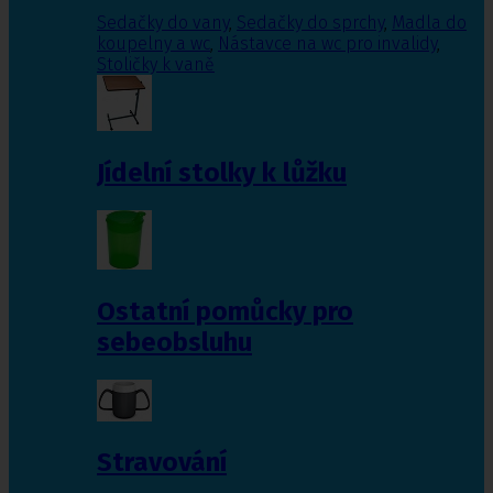
Sedačky do vany
,
Sedačky do sprchy
,
Madla do
koupelny a wc
,
Nástavce na wc pro invalidy
,
Stoličky k vaně
Jídelní stolky k lůžku
Ostatní pomůcky pro
sebeobsluhu
Stravování