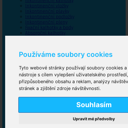
Inkontinenční kalhotky
Inkontinenční vložky
Inkontinenční plavky
Inkontinenční podložky
Inkontinenční pleny
Fixační kalhotky a body
Absorpční kalhotky
Péče o pánevní dno
Bylinky
Používáme soubory cookies
Tyto webové stránky používají soubory cookies a 
Inkontinenční kalhotky
nástroje s cílem vylepšení uživatelského prostředí
přizpůsobeného obsahu a reklam, analýzy návště
Plenkové kalhotky navlékací
,
Plenkové kalhotky
zalepovací
,
Inkontinenční kalhotky dámské
,
stránek a zjištění zdroje návštěvnosti.
Inkontinenční kalhotky pro muže
Souhlasím
Inkontinenční vložky
Upravit mé předvolby