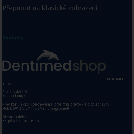
Přepnout na klasické zobrazení
Kontakty
DENTIMED
s.r.o.
Sokolovská 149
570 01 Litomyšl
Před komunikací s obchodem si prosím připravte číslo objednávky
Mobil:
601 372 641
(na SMS nereagujeme!)
Otevírací doba:
po-pá od 06:30 - 15:00