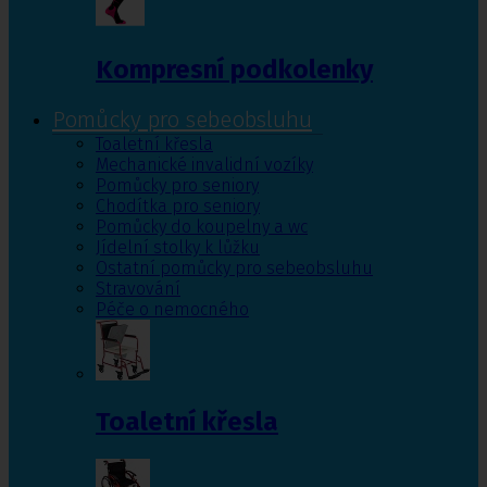
Kompresní podkolenky
Pomůcky pro sebeobsluhu
Toaletní křesla
Mechanické invalidní vozíky
Pomůcky pro seniory
Chodítka pro seniory
Pomůcky do koupelny a wc
Jídelní stolky k lůžku
Ostatní pomůcky pro sebeobsluhu
Stravování
Péče o nemocného
Toaletní křesla