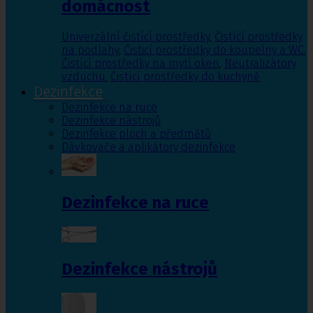
domácnost
Univerzální čistící prostředky
,
Čistící prostředky
na podlahy
,
Čisticí prostředky do koupelny a WC
,
Čistící prostředky na mytí oken
,
Neutralizátory
vzduchu
,
Čistící prostředky do kuchyně
Dezinfekce
Dezinfekce na ruce
Dezinfekce nástrojů
Dezinfekce ploch a předmětů
Dávkovače a aplikátory dezinfekce
Dezinfekce na ruce
Dezinfekce nástrojů