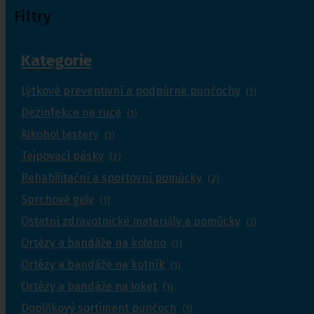
Filtry
Kategorie
Lýtkové preventivní a podpůrné punčochy
(1)
Dezinfekce na ruce
(1)
Alkohol testery
(1)
Tejpovací pásky
(2)
Rehabilitační a sportovní pomůcky
(2)
Sprchové gely
(1)
Ostatní zdravotnické materiály a pomůcky
(1)
Ortézy a bandáže na koleno
(1)
Ortézy a bandáže na kotník
(1)
Ortézy a bandáže na loket
(1)
Doplňkový sortiment punčoch
(1)