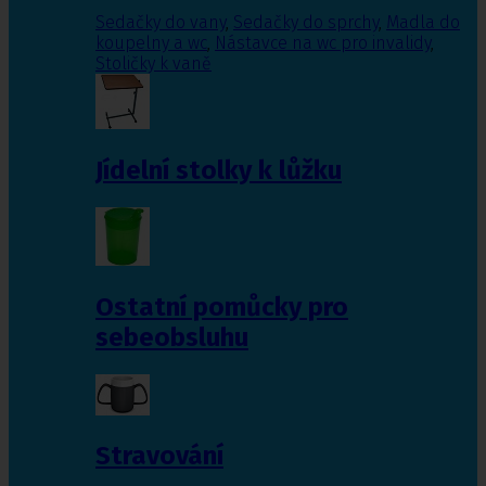
Sedačky do vany
,
Sedačky do sprchy
,
Madla do
koupelny a wc
,
Nástavce na wc pro invalidy
,
Stoličky k vaně
Jídelní stolky k lůžku
Ostatní pomůcky pro
sebeobsluhu
Stravování