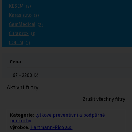
KESEM
(3)
Karas s.r.o
(3)
GemMedical
(2)
Curaprox
(1)
COLLM
(1)
Cena
67 - 2200
Kč
Aktivní filtry
Zrušit všechny filtry
Kategorie
:
Lýtkové preventivní a podpůrné
punčochy
Výrobce
:
Hartmann-Rico a.s.