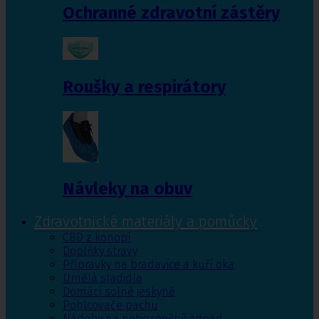
Ochranné zdravotní zástěry
Roušky a respirátory
Návleky na obuv
Zdravotnické materiály a pomůcky
CBD z konopí
Doplňky stravy
Přípravky na bradavice a kuří oka
Umělá sladidla
Domácí solné jeskyně
Pohlcovače pachu
Nádoby na nebezpečný odpad