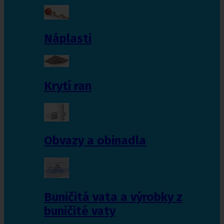
Náplasti
Krytí ran
Obvazy a obinadla
Buničitá vata a výrobky z
buničité vaty