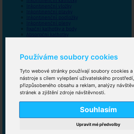
Inkontinenční kalhotky
Inkontinenční vložky
Inkontinenční plavky
Inkontinenční podložky
Inkontinenční pleny
Fixační kalhotky a body
Absorpční kalhotky
Péče o pánevní dno
Bylinky
Používáme soubory cookies
Tyto webové stránky používají soubory cookies a 
Inkontinenční kalhotky
nástroje s cílem vylepšení uživatelského prostředí
přizpůsobeného obsahu a reklam, analýzy návště
Plenkové kalhotky navlékací
,
Plenkové kalhotky
zalepovací
,
Inkontinenční kalhotky dámské
,
stránek a zjištění zdroje návštěvnosti.
Inkontinenční kalhotky pro muže
Souhlasím
Inkontinenční vložky
Upravit mé předvolby