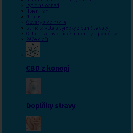
Pytle na odpad
Hojení ran
Náplasti
Obvazy a obinadla
Buničitá vata a výrobky z buničité vaty
Ostatní zdravotnické materiály a pomůcky
Péče o oči
CBD z konopí
Doplňky stravy