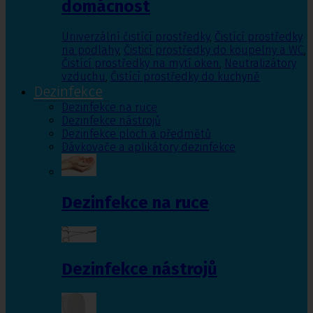
domácnost
Univerzální čistící prostředky
,
Čistící prostředky
na podlahy
,
Čisticí prostředky do koupelny a WC
,
Čistící prostředky na mytí oken
,
Neutralizátory
vzduchu
,
Čistící prostředky do kuchyně
Dezinfekce
Dezinfekce na ruce
Dezinfekce nástrojů
Dezinfekce ploch a předmětů
Dávkovače a aplikátory dezinfekce
Dezinfekce na ruce
Dezinfekce nástrojů