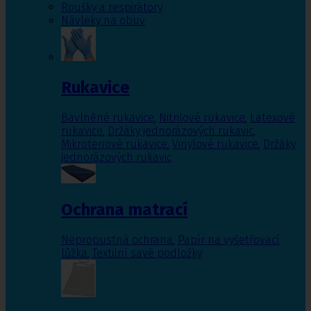
Roušky a respirátory
Návleky na obuv
Rukavice
Bavlněné rukavice
,
Nitrilové rukavice
,
Latexové
rukavice
,
Držáky jednorázových rukavic
,
Mikrotenové rukavice
,
Vinylové rukavice
,
Držáky
jednorázových rukavic
Ochrana matrací
Nepropustná ochrana
,
Papír na vyšetřovací
lůžka
,
Textilní savé podložky