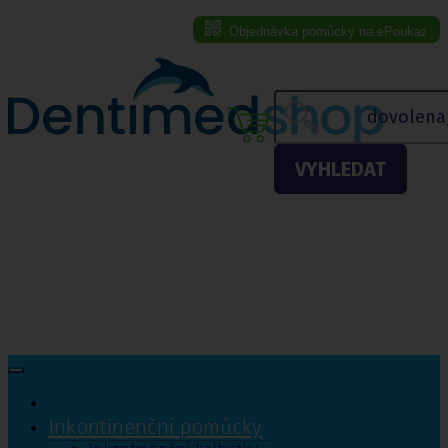
Objednávka pomůcky na ePoukaz
Menu eshopu
VYHLEDAT
Inkontinenční pomůcky