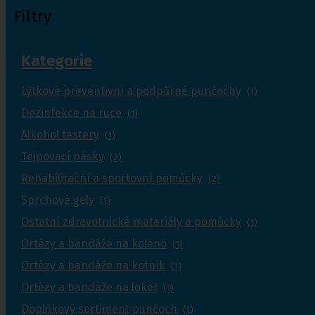
Filtry
Kategorie
Lýtkové preventivní a podpůrné punčochy
(1)
Dezinfekce na ruce
(1)
Alkohol testery
(1)
Tejpovací pásky
(2)
Rehabilitační a sportovní pomůcky
(2)
Sprchové gely
(1)
Ostatní zdravotnické materiály a pomůcky
(1)
Ortézy a bandáže na koleno
(1)
Ortézy a bandáže na kotník
(1)
Ortézy a bandáže na loket
(1)
Doplňkový sortiment punčoch
(1)