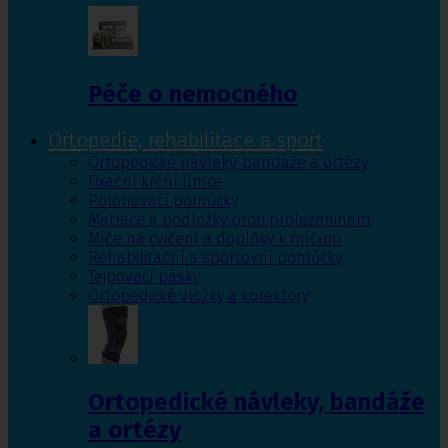
Péče o nemocného
Ortopedie, rehabilitace a sport
Ortopedické návleky, bandáže a ortézy
Fixační krční límce
Polohovací pomůcky
Matrace a podložky proti proleženinám
Míče na cvičení a doplňky k míčům
Rehabilitační a sportovní pomůcky
Tejpovací pásky
Ortopedické vložky a korektory
Ortopedické návleky, bandáže
a ortézy