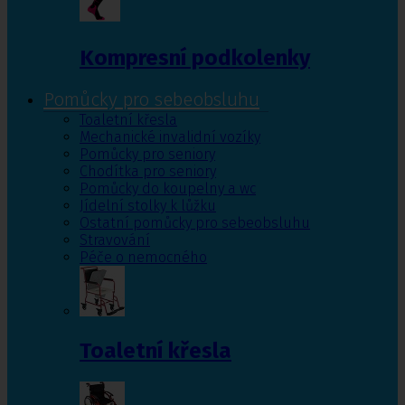
Kompresní podkolenky
Pomůcky pro sebeobsluhu
Toaletní křesla
Mechanické invalidní vozíky
Pomůcky pro seniory
Chodítka pro seniory
Pomůcky do koupelny a wc
Jídelní stolky k lůžku
Ostatní pomůcky pro sebeobsluhu
Stravování
Péče o nemocného
Toaletní křesla