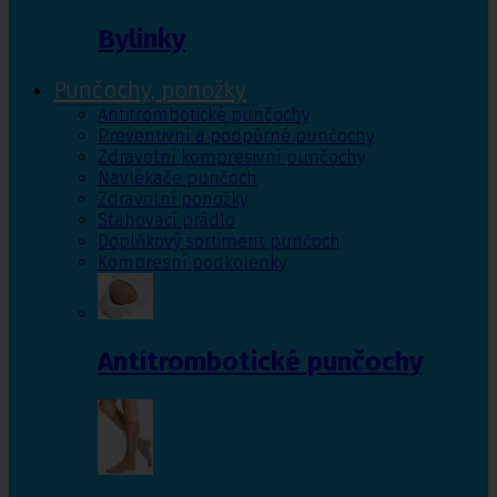
Bylinky
Punčochy, ponožky
Antitrombotické punčochy
Preventivní a podpůrné punčochy
Zdravotní kompresivní punčochy
Navlékače punčoch
Zdravotní ponožky
Stahovací prádlo
Doplňkový sortiment punčoch
Kompresní podkolenky
Antitrombotické punčochy