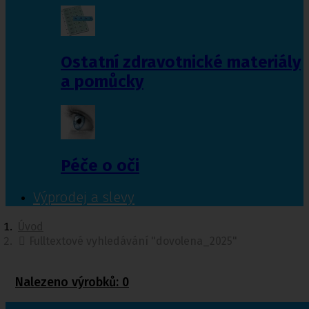
Ostatní zdravotnické materiály
a pomůcky
Péče o oči
Výprodej a slevy
Úvod
Fulltextové vyhledávání "dovolena_2025"
Nalezeno výrobků:
0