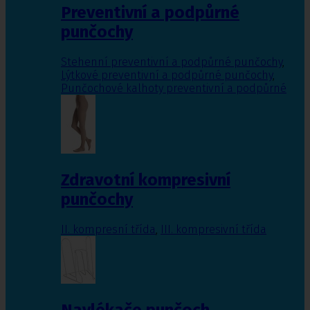
Preventivní a podpůrné
punčochy
Stehenní preventivní a podpůrné punčochy
,
Lýtkové preventivní a podpůrné punčochy
,
Punčochové kalhoty preventivní a podpůrné
Zdravotní kompresivní
punčochy
II. kompresní třída
,
III. kompresivní třída
Navlékače punčoch