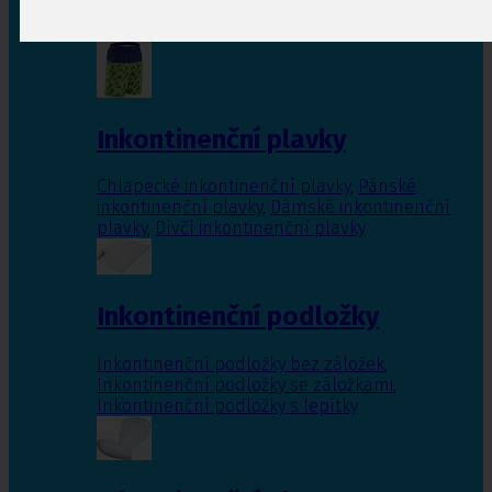
Inkontinenční vložky pro ženy
,
Inkontinenční
vložky pro muže
Inkontinenční plavky
Chlapecké inkontinenční plavky
,
Pánské
inkontinenční plavky
,
Dámské inkontinenční
plavky
,
Dívčí inkontinenční plavky
Inkontinenční podložky
Inkontinenční podložky bez záložek
,
Inkontinenční podložky se záložkami
,
Inkontinenční podložky s lepítky