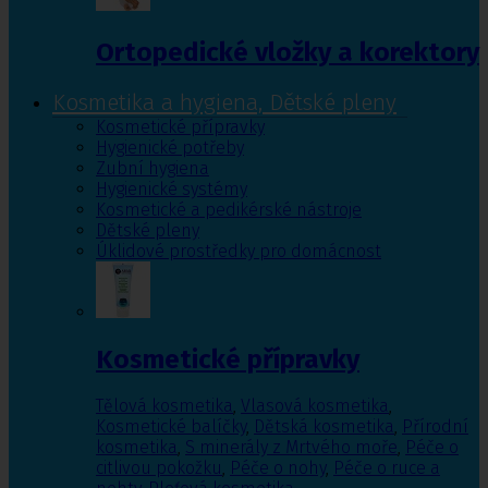
Ortopedické vložky a korektory
Kosmetika a hygiena, Dětské pleny
Kosmetické přípravky
Hygienické potřeby
Zubní hygiena
Hygienické systémy
Kosmetické a pedikérské nástroje
Dětské pleny
Úklidové prostředky pro domácnost
Kosmetické přípravky
Tělová kosmetika
,
Vlasová kosmetika
,
Kosmetické balíčky
,
Dětská kosmetika
,
Přírodní
kosmetika
,
S minerály z Mrtvého moře
,
Péče o
citlivou pokožku
,
Péče o nohy
,
Péče o ruce a