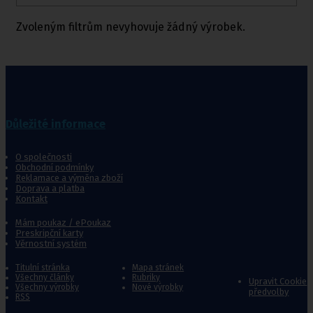
Zvoleným filtrům nevyhovuje žádný výrobek.
Důležité informace
O společnosti
Obchodní podmínky
Reklamace a výměna zboží
Doprava a platba
Kontakt
Mám poukaz / ePoukaz
Preskripční karty
Věrnostní systém
Titulní stránka
Mapa stránek
Všechny články
Rubriky
Upravit Cookie
Všechny výrobky
Nové výrobky
předvolby
RSS