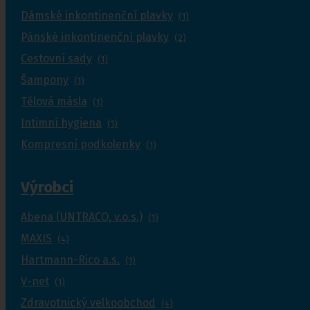
Dámské inkontinenční plavky
(1)
Pánské inkontinenční plavky
(2)
Cestovní sady
(1)
Šampony
(1)
Tělová másla
(1)
Intimní hygiena
(1)
Kompresní podkolenky
(1)
Výrobci
Abena (UNTRACO, v.o.s.)
(1)
MAXIS
(4)
Hartmann-Rico a.s.
(1)
V-net
(1)
Zdravotnický velkoobchod
(4)