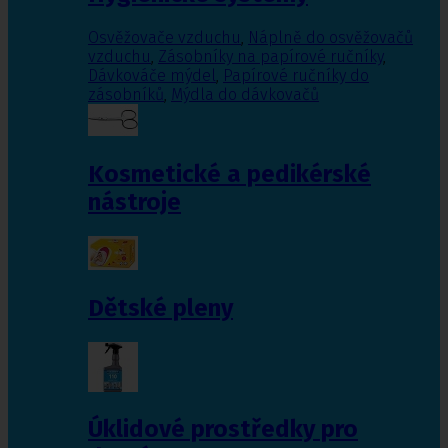
Osvěžovače vzduchu
,
Náplně do osvěžovačů
vzduchu
,
Zásobníky na papírové ručníky
,
Dávkováče mýdel
,
Papírové ručníky do
zásobníků
,
Mýdla do dávkovačů
Kosmetické a pedikérské
nástroje
Dětské pleny
Úklidové prostředky pro