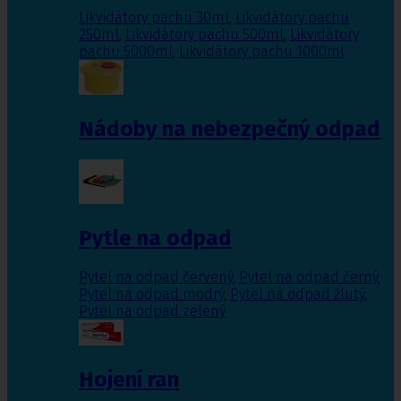
Likvidátory pachu 30ml
,
Likvidátory pachu
250ml
,
Likvidátory pachu 500ml
,
Likvidátory
pachu 5000ml
,
Likvidátory pachu 1000ml
Nádoby na nebezpečný odpad
Pytle na odpad
Pytel na odpad červený
,
Pytel na odpad černý
,
Pytel na odpad modrý
,
Pytel na odpad žlutý
,
Pytel na odpad zelený
Hojení ran