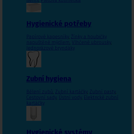
nehty
,
Pleťová kosmetika
Hygienické potřeby
Papírové kapesníky
,
Žínky a houbičky
napuštěné mýdlem
,
Vlhčené ubrousky
,
Jednorázové bryndáky
Zubní hygiena
Bělení zubů
,
Zubní kartáčky
,
Zubní pasty
,
Cestovní sady
,
Ústní vody
,
Elektrické zubní
kartáčky
Hygienické systémy