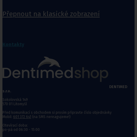
Přepnout na klasické zobrazení
Kontakty
DENTIMED
s.r.o.
Sokolovská 149
570 01 Litomyšl
Před komunikací s obchodem si prosím připravte číslo objednávky
Mobil:
601 372 641
(na SMS nereagujeme!)
Otevírací doba:
po-pá od 06:30 - 15:00