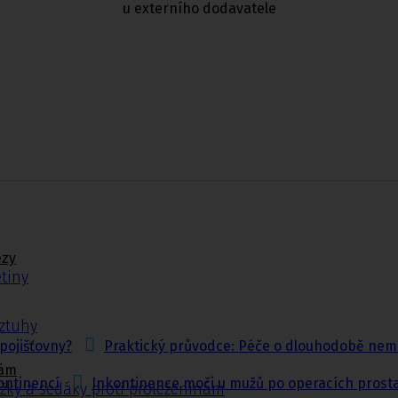
u externího dodavatele
ézy
tiny
ýztuhy
pojišťovny?
Praktický průvodce: Péče o dlouhodobě nem
nám
ontinencí
Inkontinence moči u mužů po operacích prost
žky a sedáky proti proleženinám