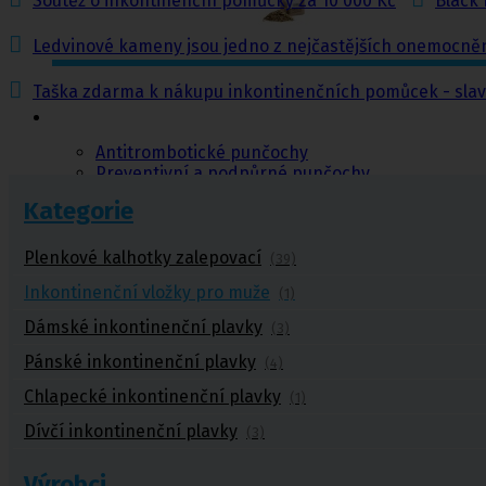
Soutěž o inkontinenční pomůcky za 10 000 Kč
Black 
Ledvinové kameny jsou jedno z nejčastějších onemocněn
Taška zdarma k nákupu inkontinenčních pomůcek - sla
Punčochy,
ponožky
Antitrombotické punčochy
Preventivní a podpůrné punčochy
Zdravotní kompresivní punčochy
Kategorie
Navlékače punčoch
Zdravotní ponožky
Stahovací prádlo
Plenkové kalhotky zalepovací
(39)
Doplňkový sortiment punčoch
Inkontinenční vložky pro muže
(1)
Kompresní podkolenky
Dámské inkontinenční plavky
(3)
Antitrombotické punčochy
Pánské inkontinenční plavky
(4)
Preventivní a podpůrné pu
Stehenní preventivní a p
Chlapecké inkontinenční plavky
(1)
a podpůrné
Dívčí inkontinenční plavky
(3)
Výrobci