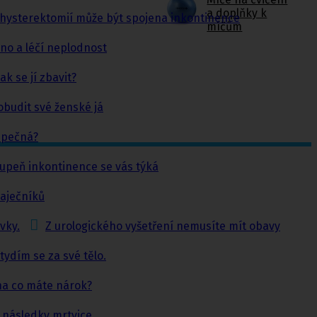
a doplňky k
 hysterektomií může být spojena inkontinence
míčům
dno a léčí neplodnost
k se jí zbavit?
obudit své ženské já
ezpečná?
stupeň inkontinence se vás týká
vaječníků
vky.
Z urologického vyšetření nemusíte mít obavy
tydím se za své tělo.
na co máte nárok?
a následky mrtvice