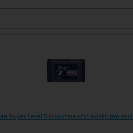
y
do sprchy
,
Madla do koupelny a wc
,
Nástavce na wc pro i
an Super Level 5 inkontinenční vložky pro muž