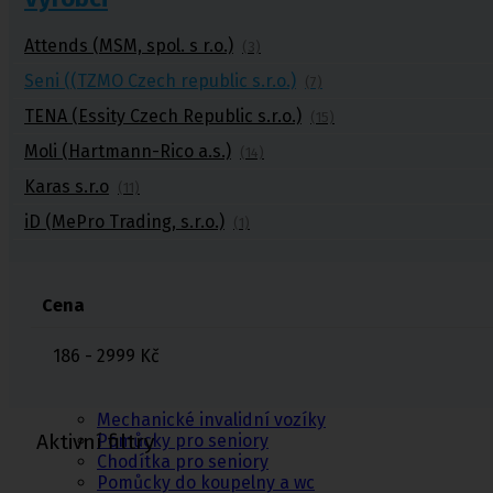
Zdravotní kompresivní punčochy
II. kompresní třída
,
III. kompresivní třída
Attends (MSM, spol. s r.o.)
(3)
Navlékače punčoch
Seni ((TZMO Czech republic s.r.o.)
(7)
Zdravotní ponožky
TENA (Essity Czech Republic s.r.o.)
(15)
Stahovací prádlo
Moli (Hartmann-Rico a.s.)
(14)
Karas s.r.o
Doplňkový sortiment punčoch
(11)
Kompresní podkolenky
iD (MePro Trading, s.r.o.)
(1)
Cena
Pomůcky pro
186 - 2999
Kč
sebeobsluhu
Toaletní křesla
Mechanické invalidní vozíky
Aktivní filtry
Pomůcky pro seniory
Chodítka pro seniory
Pomůcky do koupelny a wc