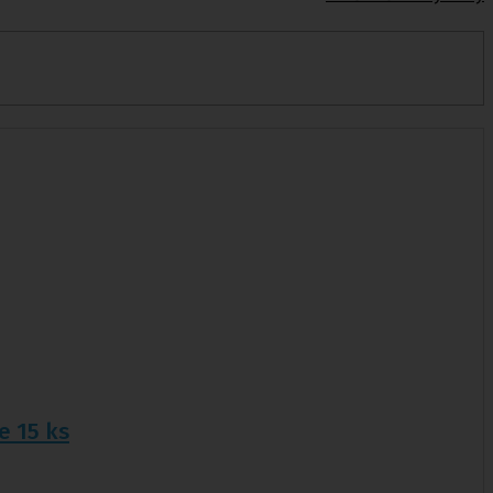
nvalidy
,
Stoličky k vaně
Jídelní
stolky k
lůžku
e 15 ks