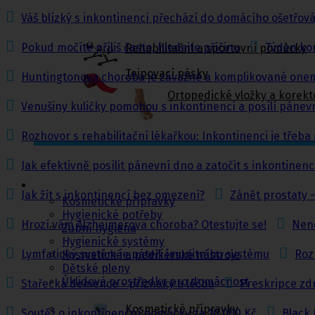
Váš blízký s inkontinencí přechází do domácího ošetřován
Pokud močíte příliš často, hledejte příčinu
Týden ko
Rehabilitační a sportovní pomůcky
Tejpovací pásky
Huntingtonova choroba je závažné a komplikované one
Ortopedické vložky a korekt
Venušiny kuličky pomohou s inkontinencí a posílí pánev
Rozhovor s rehabilitační lékařkou: Inkontinenci je třeba
Kosmetika a
Jak efektivně posílit pánevní dno a zatočit s inkontinenc
hygiena, Dětské
pleny
Jak žít s inkontinencí bez omezení?
Zánět prostaty -
Kosmetické přípravky
Hygienické potřeby
Hrozí vám Alzheimerova choroba? Otestujte se!
Nene
Zubní hygiena
Hygienické systémy
Lymfatický systém je páteří imunitního systému
Rozh
Kosmetické a pedikérské nástroje
Dětské pleny
Úklidové prostředky pro domácnost
Stařecká demence - příznaky a léčba
Preskripce zdr
Kosmetické přípravky
Soutěž o inkontinenční pomůcky za 10 000 Kč
Black 