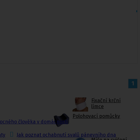
1
Fixační krční
límce
Polohovací pomůcky
ocného člověka v domácnosti
aty
Jak poznat ochabnutí svalů pánevního dna
Míče na cvičení