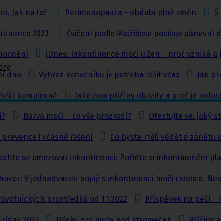
í. Jak na to?
Perimenopauza - období plné změn
S
ntinence 2023
Cvičení podle Mojžíšové posiluje pánevní 
mocnění
iDnes: Inkontinence moči u žen – proč vzniká a ja
ory
ní dno
Výhřez konečníku je potřeba řešit včas
Jak pr
 řešit komplexně
Jaké jsou příčiny obezity a proč je neb
í?
Barva moči – co vše prozradí?
Otestujte se: jaký 
 prevence i včasné řešení
Co byste měli vědět o zánětu 
chte se omezovat inkontinencí. Pořiďte si inkontinenční pla
ovor: V jednadvaceti bojuji s inkontinencí moči i stolice. Nes
avotnických prostředků od 1.1.2022
Příspěvek na péči - 
Friday 2021
Dárky pro muže pod stromeček
Příčiny 