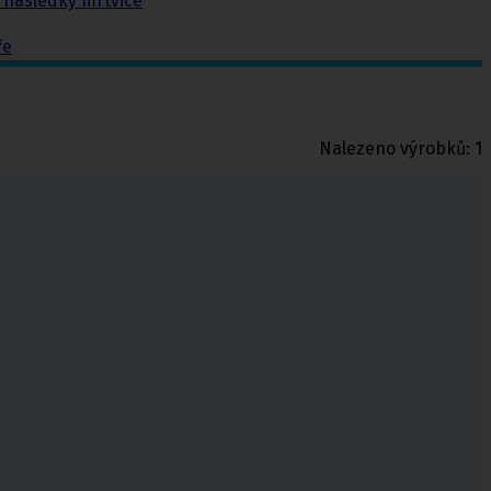
a následky mrtvice
ře
Nalezeno výrobků:
1
chy
,
Punčochové kalhoty preventivní