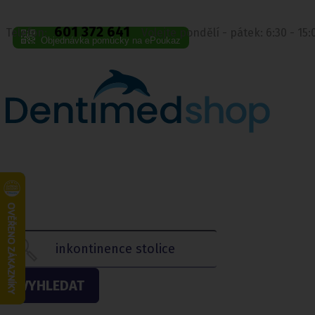
601 372 641
Telefon:
Volejte pondělí - pátek: 6:30 - 15
Objednávka pomůcky na ePoukaz
VYHLEDAT