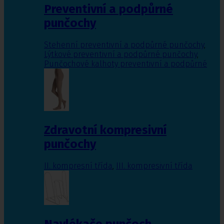
Preventivní a podpůrné
punčochy
Stehenní preventivní a podpůrné punčochy
,
Lýtkové preventivní a podpůrné punčochy
,
Punčochové kalhoty preventivní a podpůrné
Zdravotní kompresivní
punčochy
II. kompresní třída
,
III. kompresivní třída
Navlékače punčoch