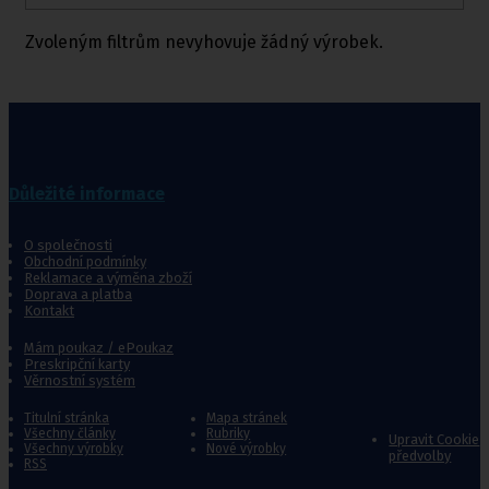
Zvoleným filtrům nevyhovuje žádný výrobek.
Důležité informace
O společnosti
Obchodní podmínky
Reklamace a výměna zboží
Doprava a platba
Kontakt
Mám poukaz / ePoukaz
Preskripční karty
Věrnostní systém
Titulní stránka
Mapa stránek
Všechny články
Rubriky
Upravit Cookie
Všechny výrobky
Nové výrobky
předvolby
RSS