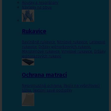
Roušky a respirátory
Návleky na obuv
Rukavice
Bavlněné rukavice
,
Nitrilové rukavice
,
Latexové
rukavice
,
Držáky jednorázových rukavic
,
Mikrotenové rukavice
,
Vinylové rukavice
,
Držáky
jednorázových rukavic
Ochrana matrací
Nepropustná ochrana
,
Papír na vyšetřovací
lůžka
,
Textilní savé podložky