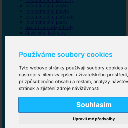
Inkontinenční kalhotky
Inkontinenční vložky
Inkontinenční plavky
Inkontinenční podložky
Inkontinenční pleny
Fixační kalhotky a body
Absorpční kalhotky
Péče o pánevní dno
Bylinky
Používáme soubory cookies
Tyto webové stránky používají soubory cookies a 
Inkontinenční kalhotky
nástroje s cílem vylepšení uživatelského prostředí
přizpůsobeného obsahu a reklam, analýzy návště
Plenkové kalhotky navlékací
,
Plenkové kalhotky
zalepovací
,
Inkontinenční kalhotky dámské
,
stránek a zjištění zdroje návštěvnosti.
Inkontinenční kalhotky pro muže
Souhlasím
Inkontinenční vložky
Upravit mé předvolby