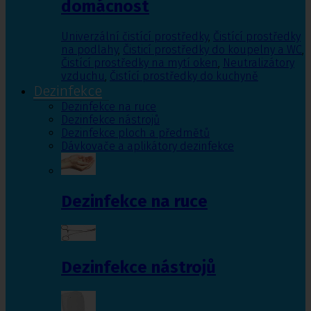
domácnost
Univerzální čistící prostředky
,
Čistící prostředky
na podlahy
,
Čisticí prostředky do koupelny a WC
,
Čistící prostředky na mytí oken
,
Neutralizátory
vzduchu
,
Čistící prostředky do kuchyně
Dezinfekce
Dezinfekce na ruce
Dezinfekce nástrojů
Dezinfekce ploch a předmětů
Dávkovače a aplikátory dezinfekce
Dezinfekce na ruce
Dezinfekce nástrojů