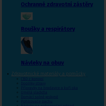
Ochranné zdravotní zástěry
Roušky a respirátory
Návleky na obuv
Zdravotnické materiály a pomůcky
CBD z konopí
Doplňky stravy
Přípravky na bradavice a kuří oka
Umělá sladidla
Domácí solné jeskyně
Pohlcovače pachu
Nádoby na nebezpečný odpad