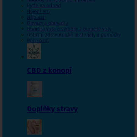
Pytle na odpad
Hojení ran
Náplasti
Obvazy a obinadla
Buničitá vata a výrobky z buničité vaty
Ostatní zdravotnické materiály a pomůcky
Péče o oči
CBD z konopí
Doplňky stravy