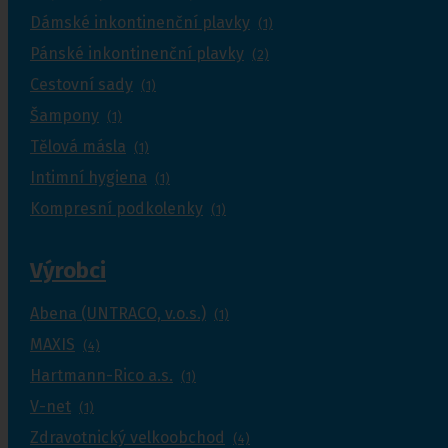
Dámské inkontinenční plavky
(1)
Pánské inkontinenční plavky
(2)
Cestovní sady
(1)
Šampony
(1)
Tělová másla
(1)
Intimní hygiena
(1)
Kompresní podkolenky
(1)
Výrobci
Abena (UNTRACO, v.o.s.)
(1)
MAXIS
(4)
Hartmann-Rico a.s.
(1)
V-net
(1)
Zdravotnický velkoobchod
(4)