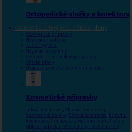
Ortopedické vložky a korektory
Kosmetika a hygiena, Dětské pleny
Kosmetické přípravky
Hygienické potřeby
Zubní hygiena
Hygienické systémy
Kosmetické a pedikérské nástroje
Dětské pleny
Úklidové prostředky pro domácnost
Kosmetické přípravky
Tělová kosmetika
,
Vlasová kosmetika
,
Kosmetické balíčky
,
Dětská kosmetika
,
Přírodní
kosmetika
,
S minerály z Mrtvého moře
,
Péče o
citlivou pokožku
,
Péče o nohy
,
Péče o ruce a