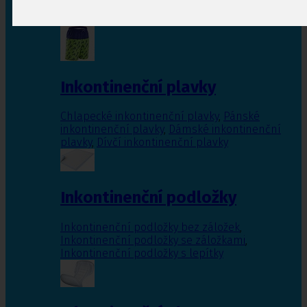
Inkontinenční vložky pro ženy
,
Inkontinenční
vložky pro muže
Inkontinenční plavky
Chlapecké inkontinenční plavky
,
Pánské
inkontinenční plavky
,
Dámské inkontinenční
plavky
,
Dívčí inkontinenční plavky
Inkontinenční podložky
Inkontinenční podložky bez záložek
,
Inkontinenční podložky se záložkami
,
Inkontinenční podložky s lepítky