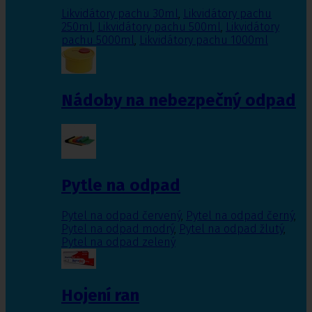
Likvidátory pachu 30ml
,
Likvidátory pachu
250ml
,
Likvidátory pachu 500ml
,
Likvidátory
pachu 5000ml
,
Likvidátory pachu 1000ml
Nádoby na nebezpečný odpad
Pytle na odpad
Pytel na odpad červený
,
Pytel na odpad černý
,
Pytel na odpad modrý
,
Pytel na odpad žlutý
,
Pytel na odpad zelený
Hojení ran