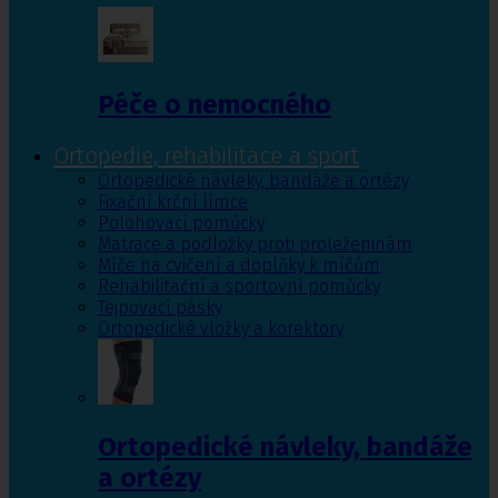
Péče o nemocného
Ortopedie, rehabilitace a sport
Ortopedické návleky, bandáže a ortézy
Fixační krční límce
Polohovací pomůcky
Matrace a podložky proti proleženinám
Míče na cvičení a doplňky k míčům
Rehabilitační a sportovní pomůcky
Tejpovací pásky
Ortopedické vložky a korektory
Ortopedické návleky, bandáže
a ortézy