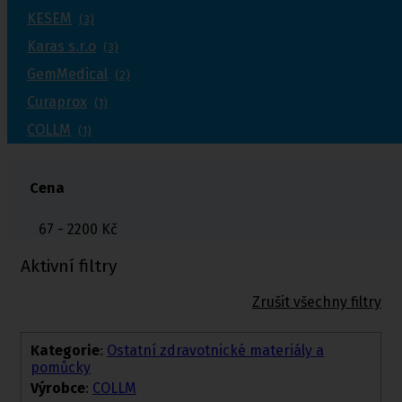
KESEM
(3)
Karas s.r.o
(3)
GemMedical
(2)
Curaprox
(1)
COLLM
(1)
Cena
67 - 2200
Kč
Aktivní filtry
Zrušit všechny filtry
Kategorie
:
Ostatní zdravotnické materiály a
pomůcky
Výrobce
:
COLLM