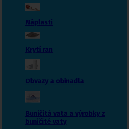
Náplasti
Krytí ran
Obvazy a obinadla
Buničitá vata a výrobky z
buničité vaty