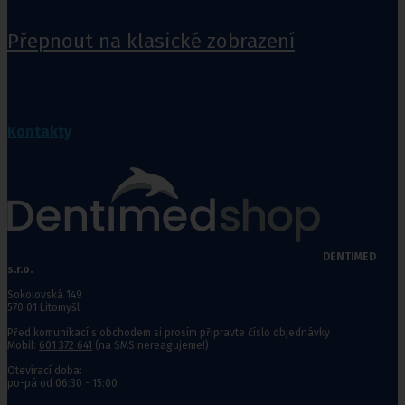
Přepnout na klasické zobrazení
Kontakty
DENTIMED
s.r.o.
Sokolovská 149
570 01 Litomyšl
Před komunikací s obchodem si prosím připravte číslo objednávky
Mobil:
601 372 641
(na SMS nereagujeme!)
Otevírací doba:
po-pá od 06:30 - 15:00