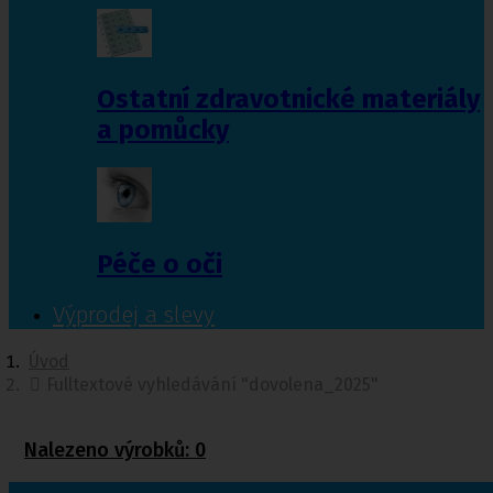
Ostatní zdravotnické materiály
a pomůcky
Péče o oči
Výprodej a slevy
Úvod
Fulltextové vyhledávání "dovolena_2025"
Nalezeno výrobků:
0