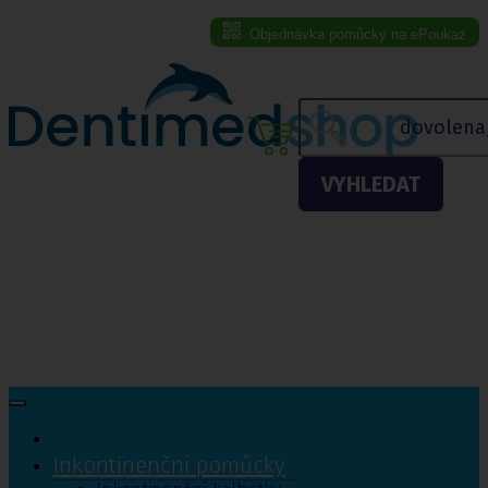
Objednávka pomůcky na ePoukaz
Menu eshopu
VYHLEDAT
Inkontinenční pomůcky