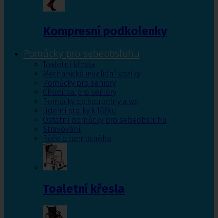
Kompresní podkolenky
Pomůcky pro sebeobsluhu
Toaletní křesla
Mechanické invalidní vozíky
Pomůcky pro seniory
Chodítka pro seniory
Pomůcky do koupelny a wc
Jídelní stolky k lůžku
Ostatní pomůcky pro sebeobsluhu
Stravování
Péče o nemocného
Toaletní křesla