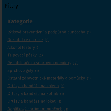
Filtry
Kategorie
Lýtkové preventivní a podpůrné punčochy
(1)
Dezinfekce na ruce
(1)
Alkohol testery
(1)
Tejpovací pásky
(2)
Rehabilitační a sportovní pomůcky
(2)
Sprchové gely
(1)
Ostatní zdravotnické materiály a pomůcky
(1)
Ortézy a bandáže na koleno
(1)
Ortézy a bandáže na kotník
(1)
Ortézy a bandáže na loket
(1)
Doplňkový sortiment punčoch
(1)