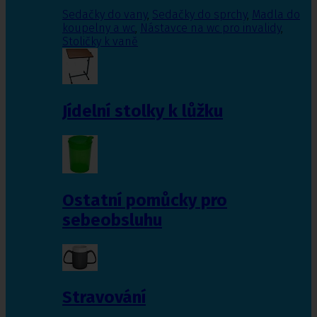
Sedačky do vany
,
Sedačky do sprchy
,
Madla do
koupelny a wc
,
Nástavce na wc pro invalidy
,
Stoličky k vaně
Jídelní stolky k lůžku
Ostatní pomůcky pro
sebeobsluhu
Stravování