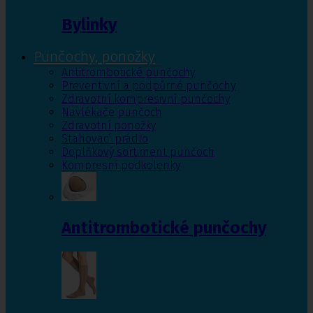
Bylinky
Punčochy, ponožky
Antitrombotické punčochy
Preventivní a podpůrné punčochy
Zdravotní kompresivní punčochy
Navlékače punčoch
Zdravotní ponožky
Stahovací prádlo
Doplňkový sortiment punčoch
Kompresní podkolenky
Antitrombotické punčochy