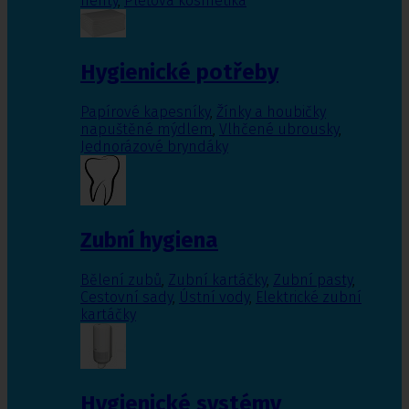
nehty
,
Pleťová kosmetika
Hygienické potřeby
Papírové kapesníky
,
Žínky a houbičky
napuštěné mýdlem
,
Vlhčené ubrousky
,
Jednorázové bryndáky
Zubní hygiena
Bělení zubů
,
Zubní kartáčky
,
Zubní pasty
,
Cestovní sady
,
Ústní vody
,
Elektrické zubní
kartáčky
Hygienické systémy