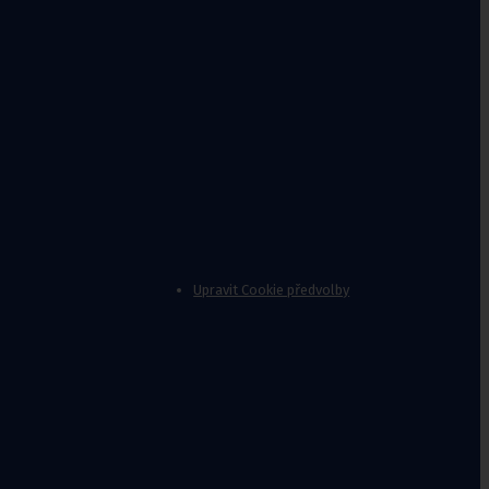
Upravit Cookie předvolby
nvalidy
,
Stoličky k vaně
Jídelní
stolky k
lůžku