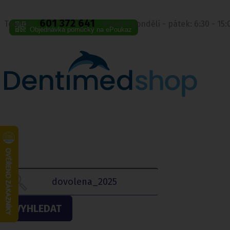
601 372 641
Telefon:
Volejte pondělí - pátek: 6:30 - 15
Objednávka pomůcky na ePoukaz
VYHLEDAT