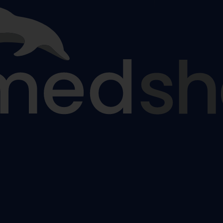
ézy
tiny
ýztuhy
nám
žky a sedáky proti proleženinám