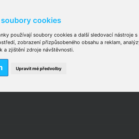
soubory cookies
kové kalhotky zalepovací
,
Inkontinenční kalhotky dámsk
nky používají soubory cookies a další sledovací nástroje s 
ostředí, zobrazení přizpůsobeného obsahu a reklam, analýz
ční vložky pro muže
a zjištění zdroje návštěvnosti.
m
nkontinenční plavky
,
Dámské inkontinenční plavky
,
Dívčí
Upravit mé předvolby
ek
,
Inkontinenční podložky se záložkami
,
Inkontinenční po