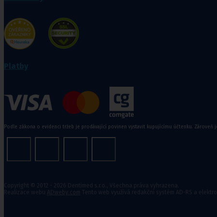
Rehabilitační a sportovní pomůcky
Tejpovací pásky
Ortopedické vložky a korekt
Platby
Kosmetika a
hygiena, Dětské
pleny
Podle zákona o evidenci tržeb je prodávající povinen vystavit kupujícímu účtenku. Zároveň j
Kosmetické přípravky
Hygienické potřeby
Zubní hygiena
Hygienické systémy
Kosmetické a pedikérské nástroje
Dětské pleny
Copyright © 2012 - 2026 Dentimed s.r.o., Všechna práva vyhrazena.
Realizace webu
ADweby.com
Tento web využívá redakční systém AD-RS a elektr
Úklidové prostředky pro domácnost
Kosmetické přípravky