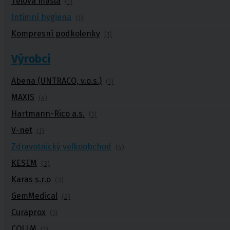
Tělová másla
(1)
Intimní hygiena
(1)
Kompresní podkolenky
(1)
Punčochy,
ponožky
Výrobci
Antitrombotické punčochy
Abena (UNTRACO, v.o.s.)
Preventivní a podpůrné punčochy
(1)
Zdravotní kompresivní punčochy
MAXIS
(4)
Navlékače punčoch
Zdravotní ponožky
Hartmann-Rico a.s.
(1)
Stahovací prádlo
V-net
Doplňkový sortiment punčoch
(1)
Kompresní podkolenky
Zdravotnický velkoobchod
(4)
Antitrombotické punčochy
KESEM
(3)
Preventivní a podpůrné pu
Karas s.r.o
(3)
Stehenní preventivní a p
GemMedical
(2)
a podpůrné
Curaprox
(1)
COLLM
(1)