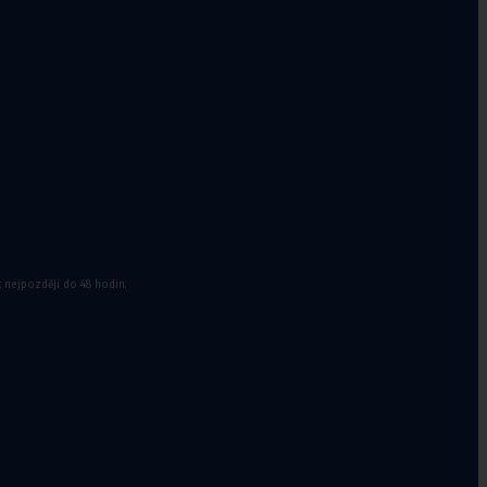
a doplňky k
míčům
k nejpozději do 48 hodin.