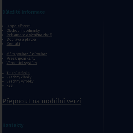
Jídelní stolky k lůžku
Ostatní pomůcky pro sebeobsluhu
Důležité informace
Stravování
Péče o nemocného
O společnosti
Obchodní podmínky
Toaletní křesla
Reklamace a výměna zboží
Doprava a platba
Mechanické invalidní vozíky
Kontakt
Pomůcky pro senior
Mám poukaz / ePoukaz
Preskripční karty
Věrnostní systém
Chodítka pro seniory
Pomůcky do koupelny a wc
Titulní stránka
Všechny články
Sedačky do vany
,
Sedačky 
Všechny výrobky
RSS
Přepnout na mobilní verzi
Ostatní pomůcky pro sebeobsluhu
Stravování
Péče o nemocného
Kontakty