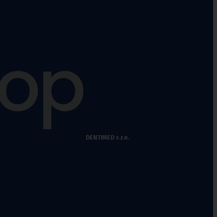
DENTIMED s.r.o.
Fixační krční
límce
Polohovací pomůcky
Míče na cvičení