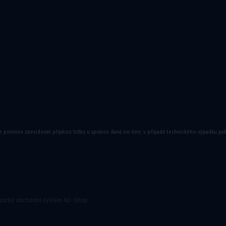
ory
e povinen zaevidovat přijatou tržbu u správce daně on-line; v případě technického výpadku pa
onický obchodní systém AD-Shop.