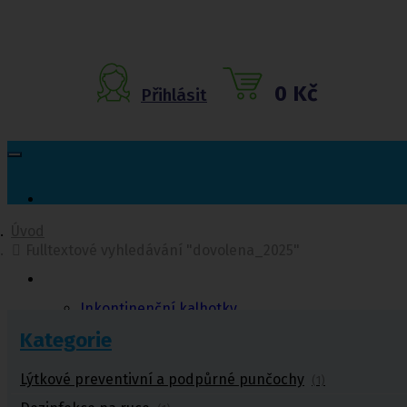
0 Kč
Přihlásit
Úvod
Fulltextové vyhledávání "dovolena_2025"
Inkontinenční
pomůcky
Inkontinenční kalhotky
Inkontinenční vložky
Kategorie
Inkontinenční plavky
Inkontinenční podložky
Inkontinenční pleny
Lýtkové preventivní a podpůrné punčochy
(1)
Fixační kalhotky a body