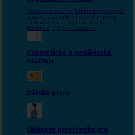
Osvěžovače vzduchu
,
Náplně do osvěžovačů
vzduchu
,
Zásobníky na papírové ručníky
,
Dávkováče mýdel
,
Papírové ručníky do
zásobníků
,
Mýdla do dávkovačů
Kosmetické a pedikérské
nástroje
Dětské pleny
Úklidové prostředky pro