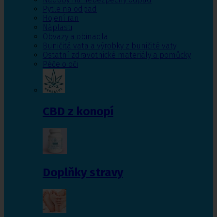
Pytle na odpad
Hojení ran
Náplasti
Obvazy a obinadla
Buničitá vata a výrobky z buničité vaty
Ostatní zdravotnické materiály a pomůcky
Péče o oči
CBD z konopí
Doplňky stravy