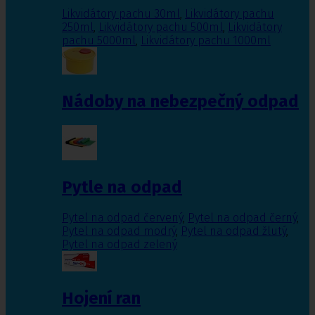
Likvidátory pachu 30ml
,
Likvidátory pachu
250ml
,
Likvidátory pachu 500ml
,
Likvidátory
pachu 5000ml
,
Likvidátory pachu 1000ml
Nádoby na nebezpečný odpad
Pytle na odpad
Pytel na odpad červený
,
Pytel na odpad černý
,
Pytel na odpad modrý
,
Pytel na odpad žlutý
,
Pytel na odpad zelený
Hojení ran