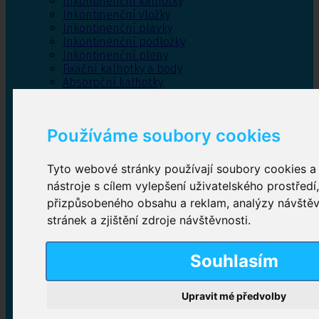
Inkontinenční kalhotky
Inkontinenční vložky
Inkontinenční plavky
Inkontinenční podložky
Inkontinenční pleny
Fixační kalhotky a body
Absorpční kalhotky
Péče o pánevní dno
Bylinky
Používáme soubory cookies
Tyto webové stránky používají soubory cookies a 
Inkontinenční kalhotky
nástroje s cílem vylepšení uživatelského prostředí
přizpůsobeného obsahu a reklam, analýzy návště
Plenkové kalhotky navlékací
,
Plenkové kalhotky
zalepovací
,
Inkontinenční kalhotky dámské
,
stránek a zjištění zdroje návštěvnosti.
Inkontinenční kalhotky pro muže
Souhlasím
Inkontinenční vložky
Upravit mé předvolby