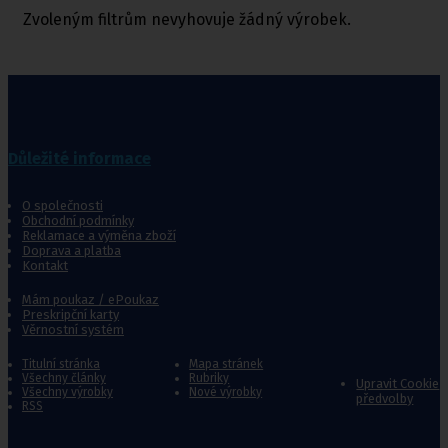
Zvoleným filtrům nevyhovuje žádný výrobek.
Důležité informace
O společnosti
Obchodní podmínky
Reklamace a výměna zboží
Doprava a platba
Kontakt
Mám poukaz / ePoukaz
Preskripční karty
Věrnostní systém
Titulní stránka
Mapa stránek
Všechny články
Rubriky
Upravit Cookie
Všechny výrobky
Nové výrobky
předvolby
RSS