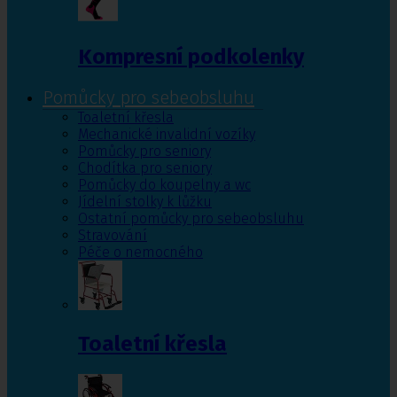
Kompresní podkolenky
Pomůcky pro sebeobsluhu
Toaletní křesla
Mechanické invalidní vozíky
Pomůcky pro seniory
Chodítka pro seniory
Pomůcky do koupelny a wc
Jídelní stolky k lůžku
Ostatní pomůcky pro sebeobsluhu
Stravování
Péče o nemocného
Toaletní křesla