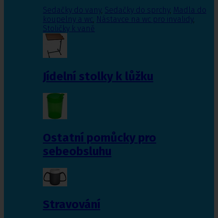
Sedačky do vany
,
Sedačky do sprchy
,
Madla do
koupelny a wc
,
Nástavce na wc pro invalidy
,
Stoličky k vaně
Jídelní stolky k lůžku
Ostatní pomůcky pro
sebeobsluhu
Stravování