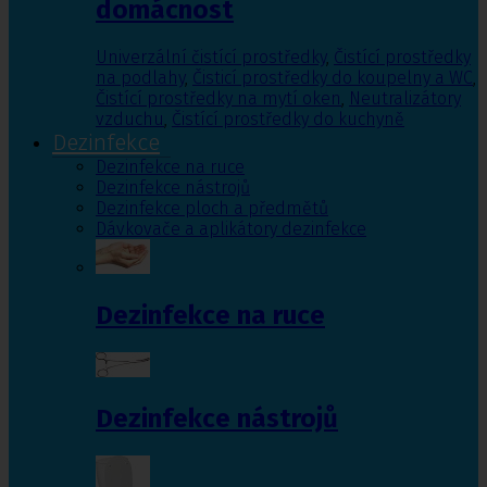
domácnost
Univerzální čistící prostředky
,
Čistící prostředky
na podlahy
,
Čisticí prostředky do koupelny a WC
,
Čistící prostředky na mytí oken
,
Neutralizátory
vzduchu
,
Čistící prostředky do kuchyně
Dezinfekce
Dezinfekce na ruce
Dezinfekce nástrojů
Dezinfekce ploch a předmětů
Dávkovače a aplikátory dezinfekce
Dezinfekce na ruce
Dezinfekce nástrojů