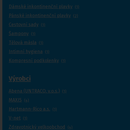
Dámské inkontinenční plavky
(1)
Pánské inkontinenční plavky
(2)
Cestovní sady
(1)
Šampony
(1)
Tělová másla
(1)
Intimní hygiena
(1)
Kompresní podkolenky
(1)
Výrobci
Abena (UNTRACO, v.o.s.)
(1)
MAXIS
(4)
Hartmann-Rico a.s.
(1)
V-net
(1)
Zdravotnický velkoobchod
(4)