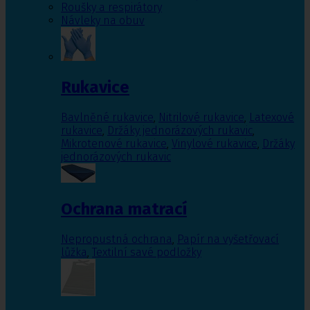
Roušky a respirátory
Návleky na obuv
Rukavice
Bavlněné rukavice
,
Nitrilové rukavice
,
Latexové
rukavice
,
Držáky jednorázových rukavic
,
Mikrotenové rukavice
,
Vinylové rukavice
,
Držáky
jednorázových rukavic
Ochrana matrací
Nepropustná ochrana
,
Papír na vyšetřovací
lůžka
,
Textilní savé podložky