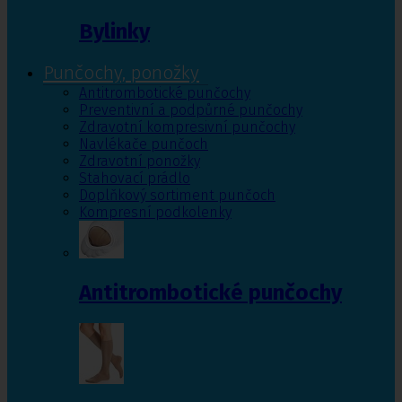
Bylinky
Punčochy, ponožky
Antitrombotické punčochy
Preventivní a podpůrné punčochy
Zdravotní kompresivní punčochy
Navlékače punčoch
Zdravotní ponožky
Stahovací prádlo
Doplňkový sortiment punčoch
Kompresní podkolenky
Antitrombotické punčochy