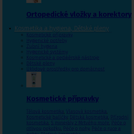
Ortopedické vložky a korektory
Kosmetika a hygiena, Dětské pleny
Kosmetické přípravky
Hygienické potřeby
Zubní hygiena
Hygienické systémy
Kosmetické a pedikérské nástroje
Dětské pleny
Úklidové prostředky pro domácnost
Kosmetické přípravky
Tělová kosmetika
,
Vlasová kosmetika
,
Kosmetické balíčky
,
Dětská kosmetika
,
Přírodní
kosmetika
,
S minerály z Mrtvého moře
,
Péče o
citlivou pokožku
,
Péče o nohy
,
Péče o ruce a