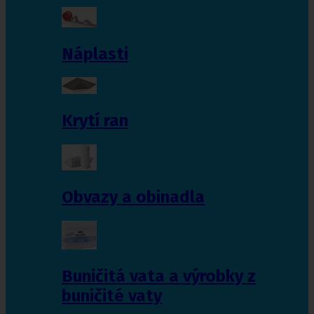
Náplasti
Krytí ran
Obvazy a obinadla
Buničitá vata a výrobky z
buničité vaty