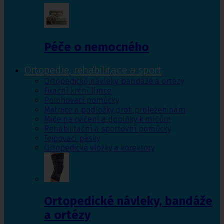
Péče o nemocného
Ortopedie, rehabilitace a sport
Ortopedické návleky, bandáže a ortézy
Fixační krční límce
Polohovací pomůcky
Matrace a podložky proti proleženinám
Míče na cvičení a doplňky k míčům
Rehabilitační a sportovní pomůcky
Tejpovací pásky
Ortopedické vložky a korektory
Ortopedické návleky, bandáže
a ortézy