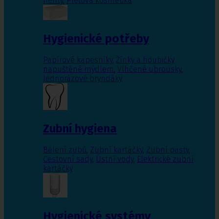
nehty
,
Pleťová kosmetika
Hygienické potřeby
Papírové kapesníky
,
Žínky a houbičky
napuštěné mýdlem
,
Vlhčené ubrousky
,
Jednorázové bryndáky
Zubní hygiena
Bělení zubů
,
Zubní kartáčky
,
Zubní pasty
,
Cestovní sady
,
Ústní vody
,
Elektrické zubní
kartáčky
Hygienické systémy