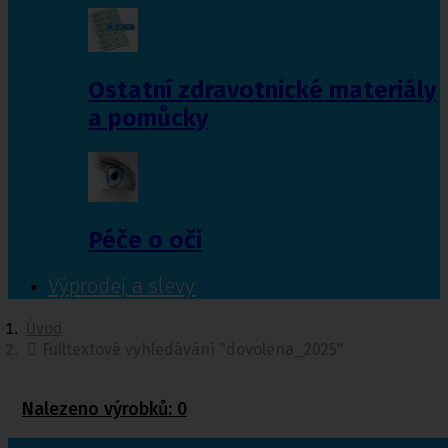
Ostatní zdravotnické materiály
a pomůcky
Péče o oči
Výprodej a slevy
Úvod
Fulltextové vyhledávání "dovolena_2025"
Nalezeno výrobků:
0