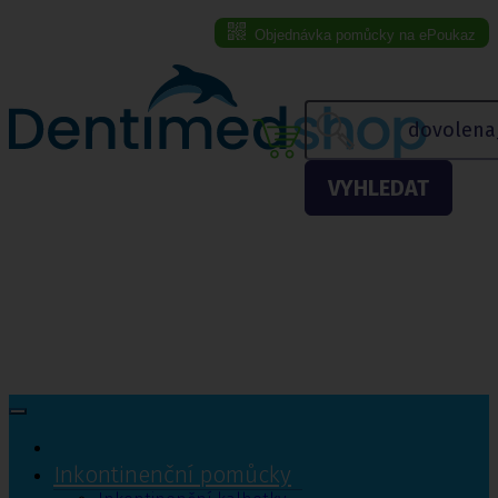
Objednávka pomůcky na ePoukaz
Menu eshopu
VYHLEDAT
Inkontinenční pomůcky