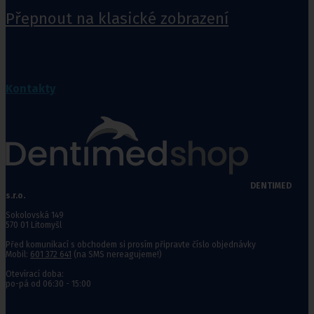
Přepnout na klasické zobrazení
Kontakty
DENTIMED
s.r.o.
Sokolovská 149
570 01 Litomyšl
Před komunikací s obchodem si prosím připravte číslo objednávky
Mobil:
601 372 641
(na SMS nereagujeme!)
Otevírací doba:
po-pá od 06:30 - 15:00