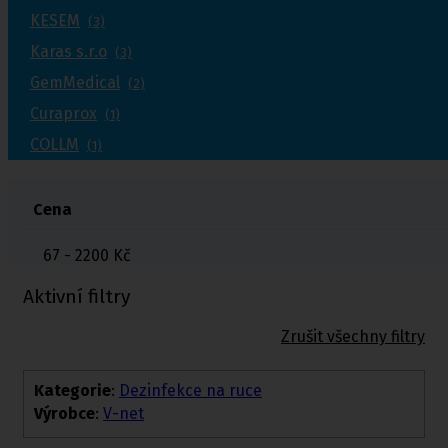
KESEM
(3)
Karas s.r.o
(3)
GemMedical
(2)
Curaprox
(1)
COLLM
(1)
Cena
67 - 2200
Kč
Aktivní filtry
Zrušit všechny filtry
Kategorie
:
Dezinfekce na ruce
Výrobce
:
V-net