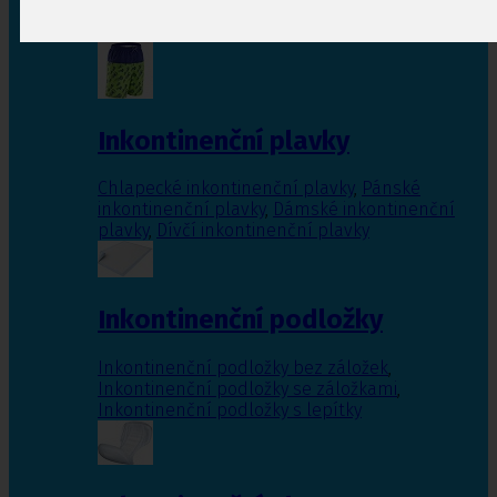
Inkontinenční vložky pro ženy
,
Inkontinenční
vložky pro muže
Inkontinenční plavky
Chlapecké inkontinenční plavky
,
Pánské
inkontinenční plavky
,
Dámské inkontinenční
plavky
,
Dívčí inkontinenční plavky
Inkontinenční podložky
Inkontinenční podložky bez záložek
,
Inkontinenční podložky se záložkami
,
Inkontinenční podložky s lepítky