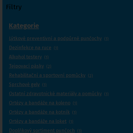
Filtry
Kategorie
Lýtkové preventivní a podpůrné punčochy
(1)
Dezinfekce na ruce
(1)
Alkohol testery
(1)
Tejpovací pásky
(2)
Rehabilitační a sportovní pomůcky
(2)
Sprchové gely
(1)
Ostatní zdravotnické materiály a pomůcky
(1)
Ortézy a bandáže na koleno
(1)
Ortézy a bandáže na kotník
(1)
Ortézy a bandáže na loket
(1)
Doplňkový sortiment punčoch
(1)