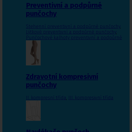
Preventivní a podpůrné
punčochy
Stehenní preventivní a podpůrné punčochy
,
Lýtkové preventivní a podpůrné punčochy
,
Punčochové kalhoty preventivní a podpůrné
Zdravotní kompresivní
punčochy
II. kompresní třída
,
III. kompresivní třída
Navlékače punčoch