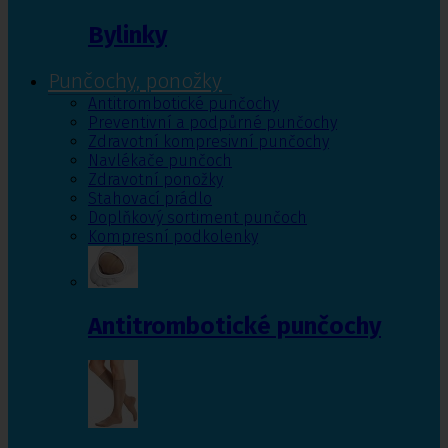
Bylinky
Punčochy, ponožky
Antitrombotické punčochy
Preventivní a podpůrné punčochy
Zdravotní kompresivní punčochy
Navlékače punčoch
Zdravotní ponožky
Stahovací prádlo
Doplňkový sortiment punčoch
Kompresní podkolenky
Antitrombotické punčochy