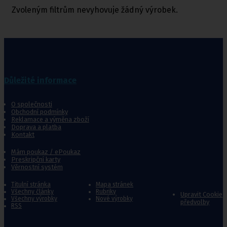
Zvoleným filtrům nevyhovuje žádný výrobek.
Důležité informace
O společnosti
Obchodní podmínky
Reklamace a výměna zboží
Doprava a platba
Kontakt
Mám poukaz / ePoukaz
Preskripční karty
Věrnostní systém
Titulní stránka
Mapa stránek
Všechny články
Rubriky
Upravit Cookie
Všechny výrobky
Nové výrobky
předvolby
RSS