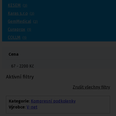
KESEM
(3)
Karas s.r.o
(3)
GemMedical
(2)
Curaprox
(1)
COLLM
(1)
Cena
67 - 2200
Kč
Aktivní filtry
Zrušit všechny filtry
Kategorie
:
Kompresní podkolenky
Výrobce
:
V-net