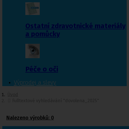
Ostatní zdravotnické materiály
a pomůcky
Péče o oči
Výprodej a slevy
Úvod
Fulltextové vyhledávání "dovolena_2025"
Nalezeno výrobků:
0