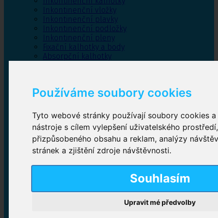
Inkontinenční kalhotky
Inkontinenční vložky
Inkontinenční plavky
Inkontinenční podložky
Inkontinenční pleny
Fixační kalhotky a body
Absorpční kalhotky
Péče o pánevní dno
Bylinky
Používáme soubory cookies
Tyto webové stránky používají soubory cookies a 
Inkontinenční kalhotky
nástroje s cílem vylepšení uživatelského prostředí
přizpůsobeného obsahu a reklam, analýzy návště
Plenkové kalhotky navlékací
,
Plenkové kalhotky
zalepovací
,
Inkontinenční kalhotky dámské
,
stránek a zjištění zdroje návštěvnosti.
Inkontinenční kalhotky pro muže
Souhlasím
Inkontinenční vložky
Upravit mé předvolby