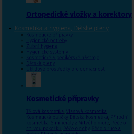
Ortopedické vložky a korektory
Kosmetika a hygiena, Dětské pleny
Kosmetické přípravky
Hygienické potřeby
Zubní hygiena
Hygienické systémy
Kosmetické a pedikérské nástroje
Dětské pleny
Úklidové prostředky pro domácnost
Kosmetické přípravky
Tělová kosmetika
,
Vlasová kosmetika
,
Kosmetické balíčky
,
Dětská kosmetika
,
Přírodní
kosmetika
,
S minerály z Mrtvého moře
,
Péče o
citlivou pokožku
,
Péče o nohy
,
Péče o ruce a