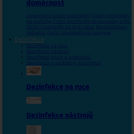
domácnost
Univerzální čistící prostředky
,
Čistící prostředky
na podlahy
,
Čisticí prostředky do koupelny a WC
,
Čistící prostředky na mytí oken
,
Neutralizátory
vzduchu
,
Čistící prostředky do kuchyně
Dezinfekce
Dezinfekce na ruce
Dezinfekce nástrojů
Dezinfekce ploch a předmětů
Dávkovače a aplikátory dezinfekce
Dezinfekce na ruce
Dezinfekce nástrojů