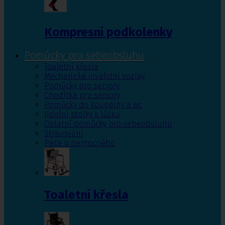
Kompresní podkolenky
Pomůcky pro sebeobsluhu
Toaletní křesla
Mechanické invalidní vozíky
Pomůcky pro seniory
Chodítka pro seniory
Pomůcky do koupelny a wc
Jídelní stolky k lůžku
Ostatní pomůcky pro sebeobsluhu
Stravování
Péče o nemocného
Toaletní křesla