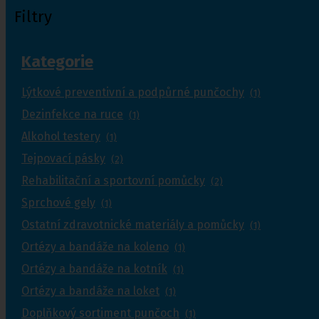
Filtry
Kategorie
Lýtkové preventivní a podpůrné punčochy
(1)
Dezinfekce na ruce
(1)
Alkohol testery
(1)
Tejpovací pásky
(2)
Rehabilitační a sportovní pomůcky
(2)
Sprchové gely
(1)
Ostatní zdravotnické materiály a pomůcky
(1)
Ortézy a bandáže na koleno
(1)
Ortézy a bandáže na kotník
(1)
Ortézy a bandáže na loket
(1)
Doplňkový sortiment punčoch
(1)