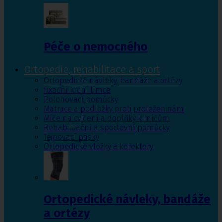
Péče o nemocného
Ortopedie, rehabilitace a sport
Ortopedické návleky, bandáže a ortézy
Fixační krční límce
Polohovací pomůcky
Matrace a podložky proti proleženinám
Míče na cvičení a doplňky k míčům
Rehabilitační a sportovní pomůcky
Tejpovací pásky
Ortopedické vložky a korektory
Ortopedické návleky, bandáže
a ortézy