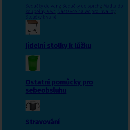
Sedačky do vany
,
Sedačky do sprchy
,
Madla do
koupelny a wc
,
Nástavce na wc pro invalidy
,
Stoličky k vaně
Jídelní stolky k lůžku
Ostatní pomůcky pro
sebeobsluhu
Stravování