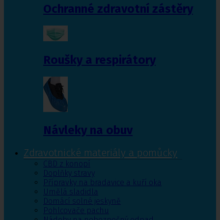
Ochranné zdravotní zástěry
Roušky a respirátory
Návleky na obuv
Zdravotnické materiály a pomůcky
CBD z konopí
Doplňky stravy
Přípravky na bradavice a kuří oka
Umělá sladidla
Domácí solné jeskyně
Pohlcovače pachu
Nádoby na nebezpečný odpad