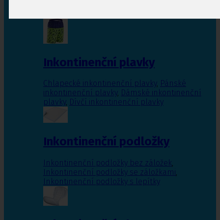
Inkontinenční vložky pro ženy
,
Inkontinenční
vložky pro muže
Inkontinenční plavky
Chlapecké inkontinenční plavky
,
Pánské
inkontinenční plavky
,
Dámské inkontinenční
plavky
,
Dívčí inkontinenční plavky
Inkontinenční podložky
Inkontinenční podložky bez záložek
,
Inkontinenční podložky se záložkami
,
Inkontinenční podložky s lepítky