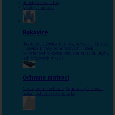
Roušky a respirátory
Návleky na obuv
Rukavice
Bavlněné rukavice
,
Nitrilové rukavice
,
Latexové
rukavice
,
Držáky jednorázových rukavic
,
Mikrotenové rukavice
,
Vinylové rukavice
,
Držáky
jednorázových rukavic
Ochrana matrací
Nepropustná ochrana
,
Papír na vyšetřovací
lůžka
,
Textilní savé podložky