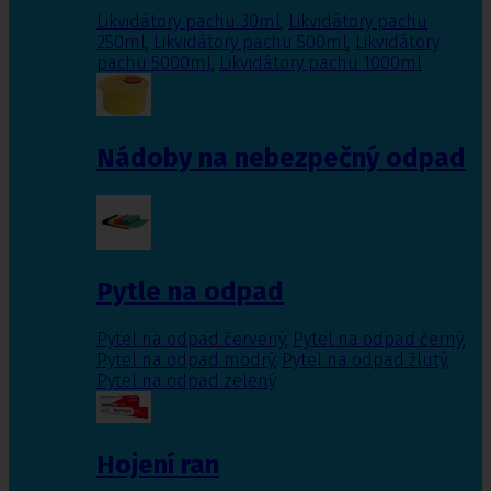
Likvidátory pachu 30ml
,
Likvidátory pachu
250ml
,
Likvidátory pachu 500ml
,
Likvidátory
pachu 5000ml
,
Likvidátory pachu 1000ml
Nádoby na nebezpečný odpad
Pytle na odpad
Pytel na odpad červený
,
Pytel na odpad černý
,
Pytel na odpad modrý
,
Pytel na odpad žlutý
,
Pytel na odpad zelený
Hojení ran