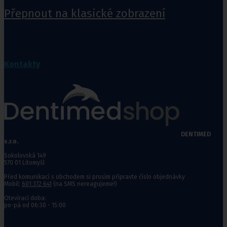
Přepnout na klasické zobrazení
Kontakty
DENTIMED
s.r.o.
Sokolovská 149
570 01 Litomyšl
Před komunikací s obchodem si prosím připravte číslo objednávky
Mobil:
601 372 641
(na SMS nereagujeme!)
Otevírací doba:
po-pá od 06:30 - 15:00