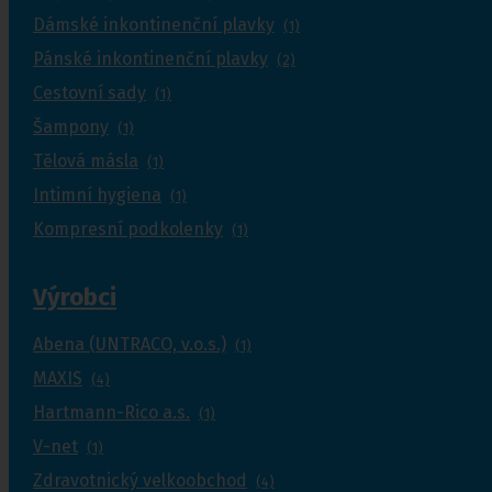
Dámské inkontinenční plavky
(1)
Pánské inkontinenční plavky
(2)
Cestovní sady
(1)
Šampony
(1)
Tělová másla
(1)
Intimní hygiena
(1)
Kompresní podkolenky
(1)
Výrobci
Abena (UNTRACO, v.o.s.)
(1)
MAXIS
(4)
Hartmann-Rico a.s.
(1)
V-net
(1)
Zdravotnický velkoobchod
(4)