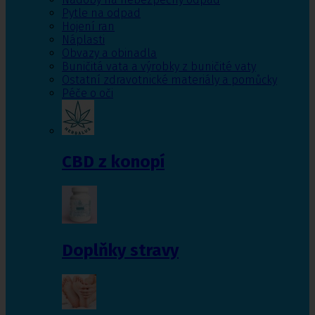
Pytle na odpad
Hojení ran
Náplasti
Obvazy a obinadla
Buničitá vata a výrobky z buničité vaty
Ostatní zdravotnické materiály a pomůcky
Péče o oči
CBD z konopí
Doplňky stravy