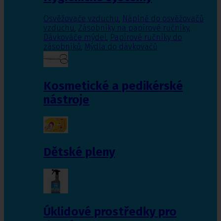
Osvěžovače vzduchu
,
Náplně do osvěžovačů
vzduchu
,
Zásobníky na papírové ručníky
,
Dávkováče mýdel
,
Papírové ručníky do
zásobníků
,
Mýdla do dávkovačů
Kosmetické a pedikérské
nástroje
Dětské pleny
Úklidové prostředky pro