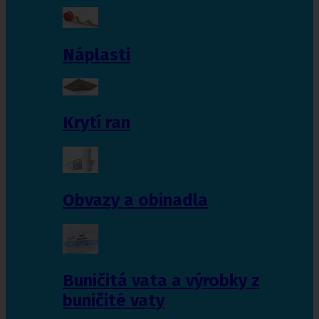
Náplasti
Krytí ran
Obvazy a obinadla
Buničitá vata a výrobky z
buničité vaty