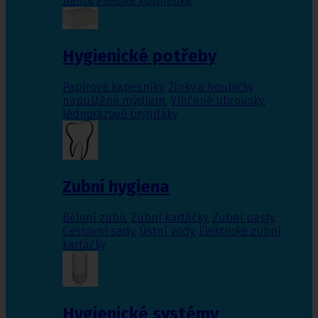
nehty
,
Pleťová kosmetika
Hygienické potřeby
Papírové kapesníky
,
Žínky a houbičky
napuštěné mýdlem
,
Vlhčené ubrousky
,
Jednorázové bryndáky
Zubní hygiena
Bělení zubů
,
Zubní kartáčky
,
Zubní pasty
,
Cestovní sady
,
Ústní vody
,
Elektrické zubní
kartáčky
Hygienické systémy