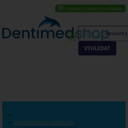
Objednávka pomůcky na ePoukaz
Menu eshopu
VYHLEDAT
Inkontinenční pomůcky