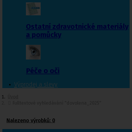
Ostatní zdravotnické materiály
a pomůcky
Péče o oči
Výprodej a slevy
Úvod
Fulltextové vyhledávání "dovolena_2025"
Nalezeno výrobků:
0