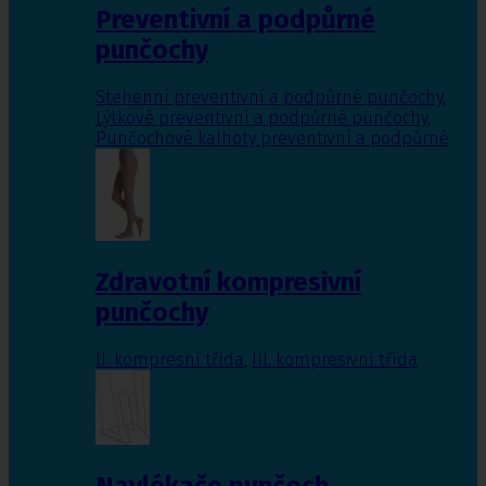
Preventivní a podpůrné
punčochy
Stehenní preventivní a podpůrné punčochy
,
Lýtkové preventivní a podpůrné punčochy
,
Punčochové kalhoty preventivní a podpůrné
Zdravotní kompresivní
punčochy
II. kompresní třída
,
III. kompresivní třída
Navlékače punčoch