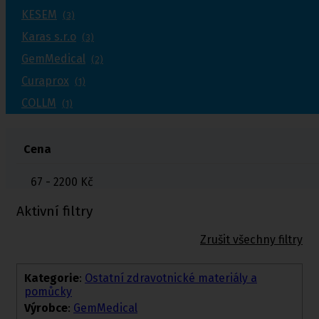
KESEM
(3)
Karas s.r.o
(3)
GemMedical
(2)
Curaprox
(1)
COLLM
(1)
Cena
67 - 2200
Kč
Aktivní filtry
Zrušit všechny filtry
Kategorie
:
Ostatní zdravotnické materiály a
pomůcky
Výrobce
:
GemMedical