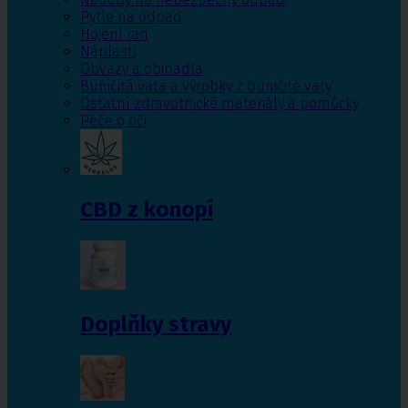
Pytle na odpad
Hojení ran
Náplasti
Obvazy a obinadla
Buničitá vata a výrobky z buničité vaty
Ostatní zdravotnické materiály a pomůcky
Péče o oči
CBD z konopí
Doplňky stravy