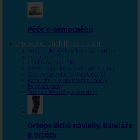
Péče o nemocného
Ortopedie, rehabilitace a sport
Ortopedické návleky, bandáže a ortézy
Fixační krční límce
Polohovací pomůcky
Matrace a podložky proti proleženinám
Míče na cvičení a doplňky k míčům
Rehabilitační a sportovní pomůcky
Tejpovací pásky
Ortopedické vložky a korektory
Ortopedické návleky, bandáže
a ortézy