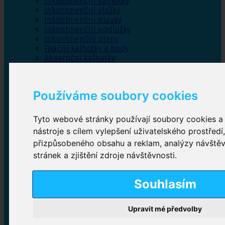
Inkontinenční kalhotky
Inkontinenční vložky
Inkontinenční plavky
Inkontinenční podložky
Inkontinenční pleny
Fixační kalhotky a body
Absorpční kalhotky
Péče o pánevní dno
Bylinky
Používáme soubory cookies
Tyto webové stránky používají soubory cookies a 
Inkontinenční kalhotky
nástroje s cílem vylepšení uživatelského prostředí
přizpůsobeného obsahu a reklam, analýzy návště
Plenkové kalhotky navlékací
,
Plenkové kalhotky
zalepovací
,
Inkontinenční kalhotky dámské
,
stránek a zjištění zdroje návštěvnosti.
Inkontinenční kalhotky pro muže
Souhlasím
Inkontinenční vložky
Upravit mé předvolby