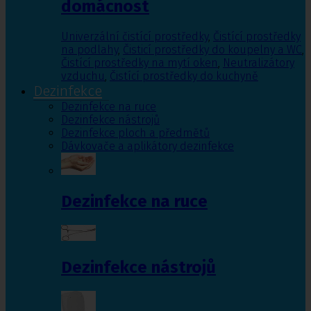
domácnost
Univerzální čistící prostředky
,
Čistící prostředky
na podlahy
,
Čisticí prostředky do koupelny a WC
,
Čistící prostředky na mytí oken
,
Neutralizátory
vzduchu
,
Čistící prostředky do kuchyně
Dezinfekce
Dezinfekce na ruce
Dezinfekce nástrojů
Dezinfekce ploch a předmětů
Dávkovače a aplikátory dezinfekce
Dezinfekce na ruce
Dezinfekce nástrojů