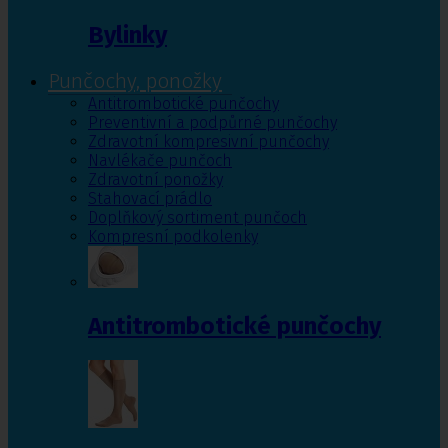
Bylinky
Punčochy, ponožky
Antitrombotické punčochy
Preventivní a podpůrné punčochy
Zdravotní kompresivní punčochy
Navlékače punčoch
Zdravotní ponožky
Stahovací prádlo
Doplňkový sortiment punčoch
Kompresní podkolenky
Antitrombotické punčochy