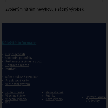
Zvoleným filtrům nevyhovuje žádný výrobek.
Důležité informace
O společnosti
Obchodní podmínky
Reklamace a výměna zboží
Doprava a platba
Kontakt
Mám poukaz / ePoukaz
Preskripční karty
Věrnostní systém
Titulní stránka
Mapa stránek
Všechny články
Rubriky
Upravit Cookie
Všechny výrobky
Nové výrobky
předvolby
RSS