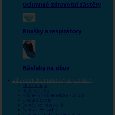
Ochranné zdravotní zástěry
Roušky a respirátory
Návleky na obuv
Zdravotnické materiály a pomůcky
CBD z konopí
Doplňky stravy
Přípravky na bradavice a kuří oka
Umělá sladidla
Domácí solné jeskyně
Pohlcovače pachu
Nádoby na nebezpečný odpad