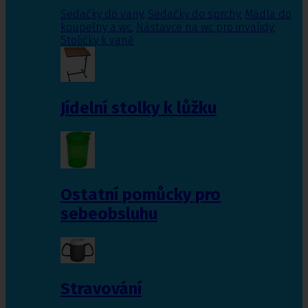
Sedačky do vany
,
Sedačky do sprchy
,
Madla do
koupelny a wc
,
Nástavce na wc pro invalidy
,
Stoličky k vaně
Jídelní stolky k lůžku
Ostatní pomůcky pro
sebeobsluhu
Stravování