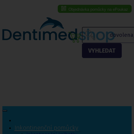
Objednávka pomůcky na ePoukaz
Menu eshopu
VYHLEDAT
Inkontinenční pomůcky