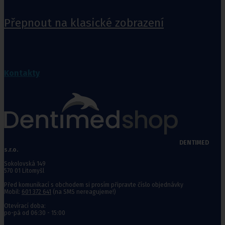
Přepnout na klasické zobrazení
Kontakty
DENTIMED
s.r.o.
Sokolovská 149
570 01 Litomyšl
Před komunikací s obchodem si prosím připravte číslo objednávky
Mobil:
601 372 641
(na SMS nereagujeme!)
Otevírací doba:
po-pá od 06:30 - 15:00