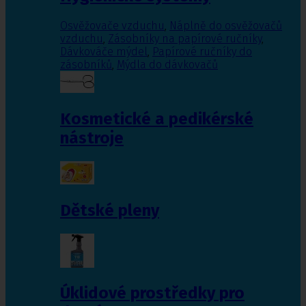
Osvěžovače vzduchu
,
Náplně do osvěžovačů
vzduchu
,
Zásobníky na papírové ručníky
,
Dávkováče mýdel
,
Papírové ručníky do
zásobníků
,
Mýdla do dávkovačů
Kosmetické a pedikérské
nástroje
Dětské pleny
Úklidové prostředky pro