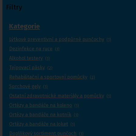
Filtry
Kategorie
Lýtkové preventivní a podpůrné punčochy
(1)
Dezinfekce na ruce
(1)
Alkohol testery
(1)
Tejpovací pásky
(2)
Rehabilitační a sportovní pomůcky
(2)
Sprchové gely
(1)
Ostatní zdravotnické materiály a pomůcky
(1)
Ortézy a bandáže na koleno
(1)
Ortézy a bandáže na kotník
(1)
Ortézy a bandáže na loket
(1)
Doplňkový sortiment punčoch
(1)