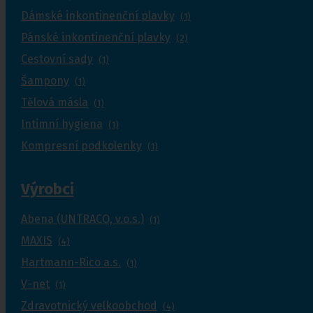
Dámské inkontinenční plavky
(1)
Pánské inkontinenční plavky
(2)
Cestovní sady
(1)
Šampony
(1)
Tělová másla
(1)
Intimní hygiena
(1)
Kompresní podkolenky
(1)
Výrobci
Abena (UNTRACO, v.o.s.)
(1)
MAXIS
(4)
Hartmann-Rico a.s.
(1)
V-net
(1)
Zdravotnický velkoobchod
(4)