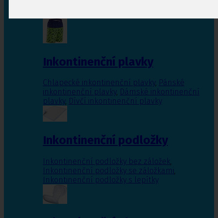
Inkontinenční vložky pro ženy
,
Inkontinenční
vložky pro muže
Inkontinenční plavky
Chlapecké inkontinenční plavky
,
Pánské
inkontinenční plavky
,
Dámské inkontinenční
plavky
,
Dívčí inkontinenční plavky
Inkontinenční podložky
Inkontinenční podložky bez záložek
,
Inkontinenční podložky se záložkami
,
Inkontinenční podložky s lepítky