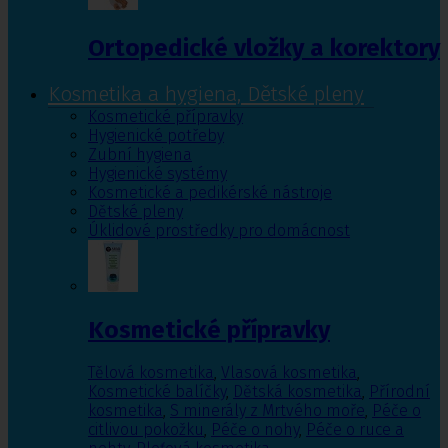
Ortopedické vložky a korektory
Kosmetika a hygiena, Dětské pleny
Kosmetické přípravky
Hygienické potřeby
Zubní hygiena
Hygienické systémy
Kosmetické a pedikérské nástroje
Dětské pleny
Úklidové prostředky pro domácnost
Kosmetické přípravky
Tělová kosmetika
,
Vlasová kosmetika
,
Kosmetické balíčky
,
Dětská kosmetika
,
Přírodní
kosmetika
,
S minerály z Mrtvého moře
,
Péče o
citlivou pokožku
,
Péče o nohy
,
Péče o ruce a