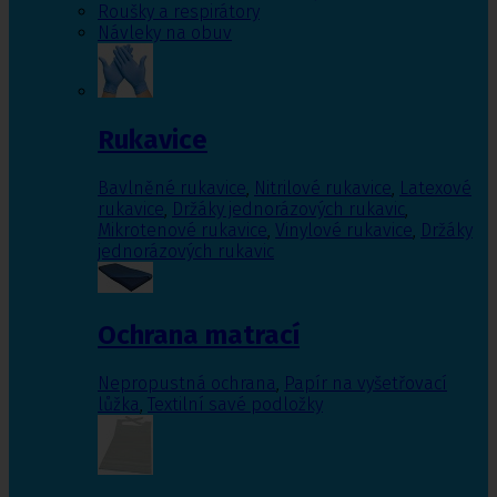
Roušky a respirátory
Návleky na obuv
Rukavice
Bavlněné rukavice
,
Nitrilové rukavice
,
Latexové
rukavice
,
Držáky jednorázových rukavic
,
Mikrotenové rukavice
,
Vinylové rukavice
,
Držáky
jednorázových rukavic
Ochrana matrací
Nepropustná ochrana
,
Papír na vyšetřovací
lůžka
,
Textilní savé podložky