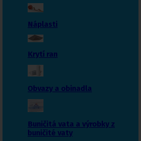
Náplasti
Krytí ran
Obvazy a obinadla
Buničitá vata a výrobky z
buničité vaty