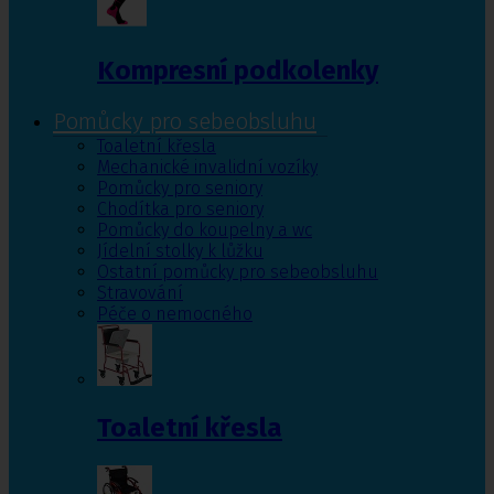
Kompresní podkolenky
Pomůcky pro sebeobsluhu
Toaletní křesla
Mechanické invalidní vozíky
Pomůcky pro seniory
Chodítka pro seniory
Pomůcky do koupelny a wc
Jídelní stolky k lůžku
Ostatní pomůcky pro sebeobsluhu
Stravování
Péče o nemocného
Toaletní křesla