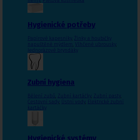
nehty
,
Pleťová kosmetika
Hygienické potřeby
Papírové kapesníky
,
Žínky a houbičky
napuštěné mýdlem
,
Vlhčené ubrousky
,
Jednorázové bryndáky
Zubní hygiena
Bělení zubů
,
Zubní kartáčky
,
Zubní pasty
,
Cestovní sady
,
Ústní vody
,
Elektrické zubní
kartáčky
Hygienické systémy