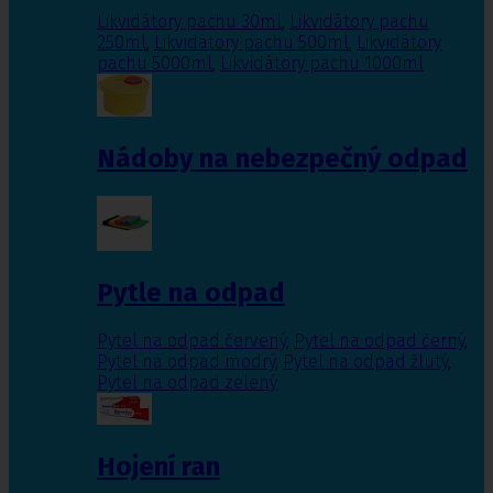
Likvidátory pachu 30ml
,
Likvidátory pachu
250ml
,
Likvidátory pachu 500ml
,
Likvidátory
pachu 5000ml
,
Likvidátory pachu 1000ml
Nádoby na nebezpečný odpad
Pytle na odpad
Pytel na odpad červený
,
Pytel na odpad černý
,
Pytel na odpad modrý
,
Pytel na odpad žlutý
,
Pytel na odpad zelený
Hojení ran