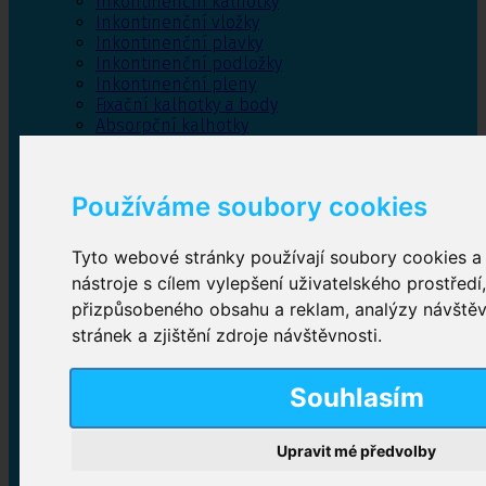
Inkontinenční kalhotky
Inkontinenční vložky
Inkontinenční plavky
Inkontinenční podložky
Inkontinenční pleny
Fixační kalhotky a body
Absorpční kalhotky
Péče o pánevní dno
Bylinky
Používáme soubory cookies
Tyto webové stránky používají soubory cookies a 
Inkontinenční kalhotky
nástroje s cílem vylepšení uživatelského prostředí
přizpůsobeného obsahu a reklam, analýzy návště
Plenkové kalhotky navlékací
,
Plenkové kalhotky
zalepovací
,
Inkontinenční kalhotky dámské
,
stránek a zjištění zdroje návštěvnosti.
Inkontinenční kalhotky pro muže
Souhlasím
Inkontinenční vložky
Upravit mé předvolby