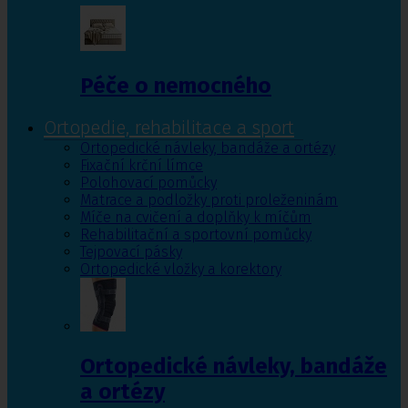
Péče o nemocného
Ortopedie, rehabilitace a sport
Ortopedické návleky, bandáže a ortézy
Fixační krční límce
Polohovací pomůcky
Matrace a podložky proti proleženinám
Míče na cvičení a doplňky k míčům
Rehabilitační a sportovní pomůcky
Tejpovací pásky
Ortopedické vložky a korektory
Ortopedické návleky, bandáže
a ortézy