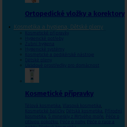
Ortopedické vložky a korektory
Kosmetika a hygiena, Dětské pleny
Kosmetické přípravky
Hygienické potřeby
Zubní hygiena
Hygienické systémy
Kosmetické a pedikérské nástroje
Dětské pleny
Úklidové prostředky pro domácnost
Kosmetické přípravky
Tělová kosmetika
,
Vlasová kosmetika
,
Kosmetické balíčky
,
Dětská kosmetika
,
Přírodní
kosmetika
,
S minerály z Mrtvého moře
,
Péče o
citlivou pokožku
,
Péče o nohy
,
Péče o ruce a