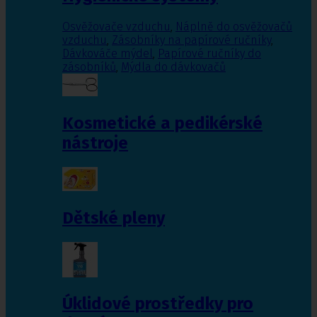
Osvěžovače vzduchu
,
Náplně do osvěžovačů
vzduchu
,
Zásobníky na papírové ručníky
,
Dávkováče mýdel
,
Papírové ručníky do
zásobníků
,
Mýdla do dávkovačů
Kosmetické a pedikérské
nástroje
Dětské pleny
Úklidové prostředky pro