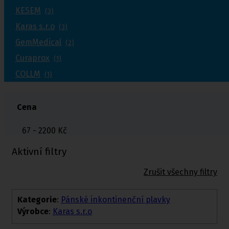
KESEM
(3)
Karas s.r.o
(3)
GemMedical
(2)
Curaprox
(1)
COLLM
(1)
Cena
67 - 2200
Kč
Aktivní filtry
Zrušit všechny filtry
Kategorie
:
Pánské inkontinenční plavky
Výrobce
:
Karas s.r.o