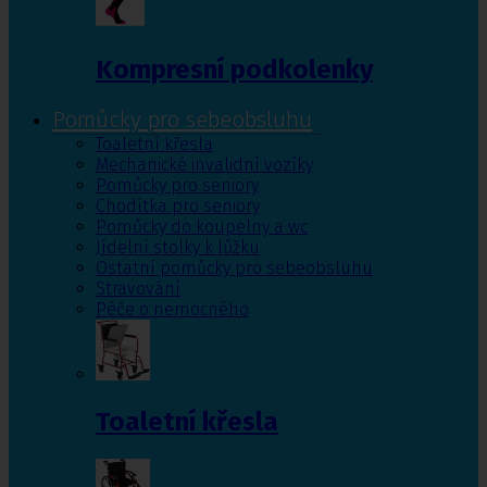
Kompresní podkolenky
Pomůcky pro sebeobsluhu
Toaletní křesla
Mechanické invalidní vozíky
Pomůcky pro seniory
Chodítka pro seniory
Pomůcky do koupelny a wc
Jídelní stolky k lůžku
Ostatní pomůcky pro sebeobsluhu
Stravování
Péče o nemocného
Toaletní křesla