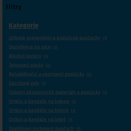
Filtry
Kategorie
Lýtkové preventivní a podpůrné punčochy
(1)
Dezinfekce na ruce
(1)
Alkohol testery
(1)
Tejpovací pásky
(2)
Rehabilitační a sportovní pomůcky
(2)
Sprchové gely
(1)
Ostatní zdravotnické materiály a pomůcky
(1)
Ortézy a bandáže na koleno
(1)
Ortézy a bandáže na kotník
(1)
Ortézy a bandáže na loket
(1)
Doplňkový sortiment punčoch
(1)