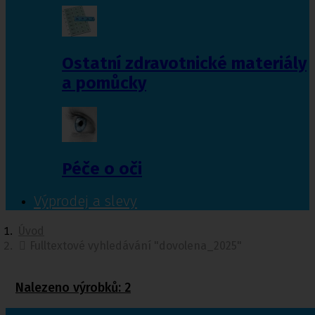
Ostatní zdravotnické materiály
a pomůcky
Péče o oči
Výprodej a slevy
Úvod
Fulltextové vyhledávání "dovolena_2025"
Nalezeno výrobků:
2