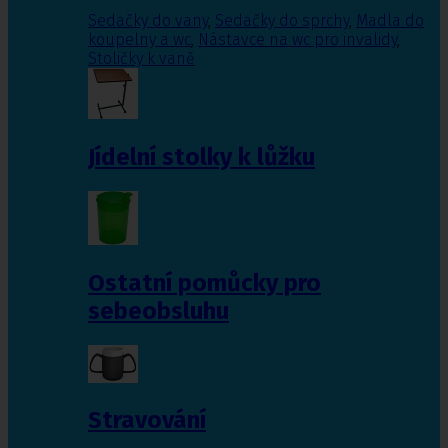
Sedačky do vany
,
Sedačky do sprchy
,
Madla do
koupelny a wc
,
Nástavce na wc pro invalidy
,
Stoličky k vaně
Jídelní stolky k lůžku
Ostatní pomůcky pro
sebeobsluhu
Stravování