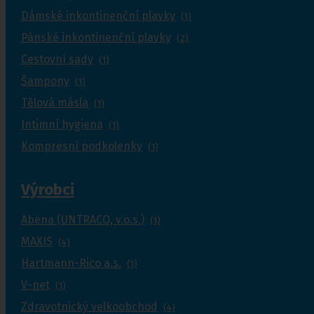
Dámské inkontinenční plavky
(1)
Pánské inkontinenční plavky
(2)
Cestovní sady
(1)
Šampony
(1)
Tělová másla
(1)
Intimní hygiena
(1)
Kompresní podkolenky
(1)
Výrobci
Abena (UNTRACO, v.o.s.)
(1)
MAXIS
(4)
Hartmann-Rico a.s.
(1)
V-net
(1)
Zdravotnický velkoobchod
(4)