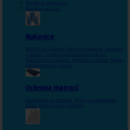
Roušky a respirátory
Návleky na obuv
Rukavice
Bavlněné rukavice
,
Nitrilové rukavice
,
Latexové
rukavice
,
Držáky jednorázových rukavic
,
Mikrotenové rukavice
,
Vinylové rukavice
,
Držáky
jednorázových rukavic
Ochrana matrací
Nepropustná ochrana
,
Papír na vyšetřovací
lůžka
,
Textilní savé podložky