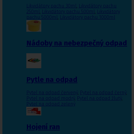
Likvidátory pachu 30ml
,
Likvidátory pachu
250ml
,
Likvidátory pachu 500ml
,
Likvidátory
pachu 5000ml
,
Likvidátory pachu 1000ml
Nádoby na nebezpečný odpad
Pytle na odpad
Pytel na odpad červený
,
Pytel na odpad černý
,
Pytel na odpad modrý
,
Pytel na odpad žlutý
,
Pytel na odpad zelený
Hojení ran