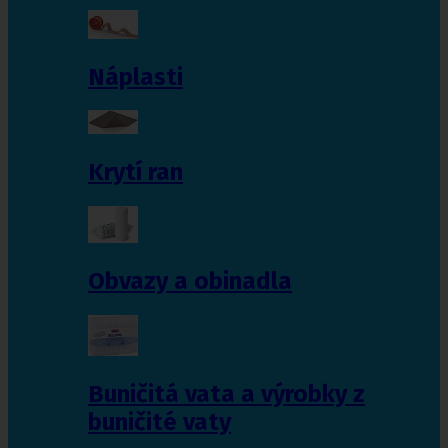
Náplasti
Krytí ran
Obvazy a obinadla
Buničitá vata a výrobky z
buničité vaty