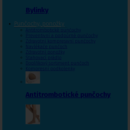
Bylinky
Punčochy, ponožky
Antitrombotické punčochy
Preventivní a podpůrné punčochy
Zdravotní kompresivní punčochy
Navlékače punčoch
Zdravotní ponožky
Stahovací prádlo
Doplňkový sortiment punčoch
Kompresní podkolenky
Antitrombotické punčochy