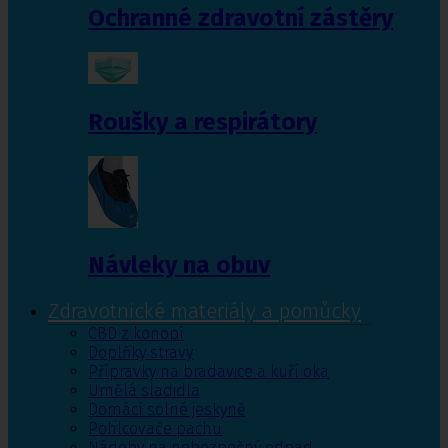
Ochranné zdravotní zástěry
Roušky a respirátory
Návleky na obuv
Zdravotnické materiály a pomůcky
CBD z konopí
Doplňky stravy
Přípravky na bradavice a kuří oka
Umělá sladidla
Domácí solné jeskyně
Pohlcovače pachu
Nádoby na nebezpečný odpad