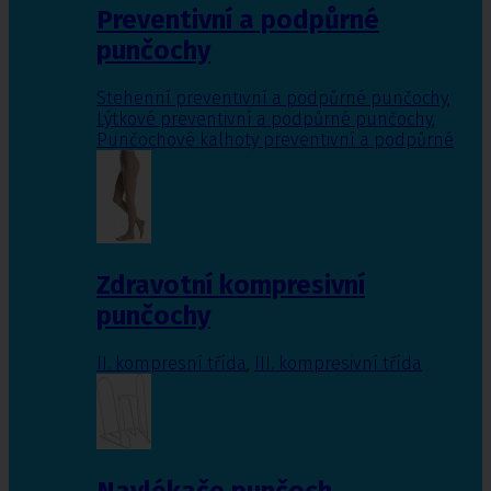
Preventivní a podpůrné
punčochy
Stehenní preventivní a podpůrné punčochy
,
Lýtkové preventivní a podpůrné punčochy
,
Punčochové kalhoty preventivní a podpůrné
Zdravotní kompresivní
punčochy
II. kompresní třída
,
III. kompresivní třída
Navlékače punčoch