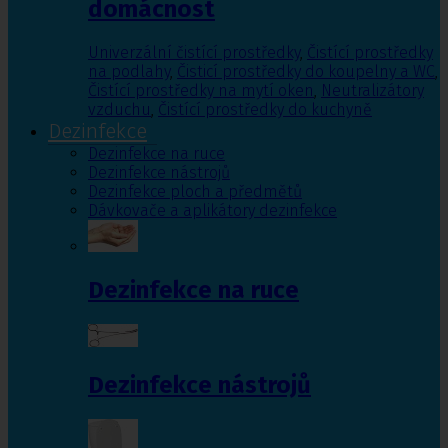
domácnost
Univerzální čistící prostředky
,
Čistící prostředky
na podlahy
,
Čisticí prostředky do koupelny a WC
,
Čistící prostředky na mytí oken
,
Neutralizátory
vzduchu
,
Čistící prostředky do kuchyně
Dezinfekce
Dezinfekce na ruce
Dezinfekce nástrojů
Dezinfekce ploch a předmětů
Dávkovače a aplikátory dezinfekce
Dezinfekce na ruce
Dezinfekce nástrojů