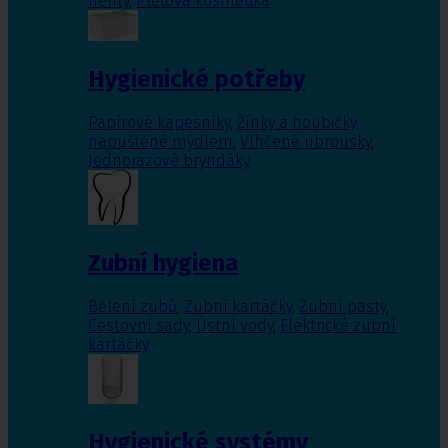
nehty
,
Pleťová kosmetika
Hygienické potřeby
Papírové kapesníky
,
Žínky a houbičky
napuštěné mýdlem
,
Vlhčené ubrousky
,
Jednorázové bryndáky
Zubní hygiena
Bělení zubů
,
Zubní kartáčky
,
Zubní pasty
,
Cestovní sady
,
Ústní vody
,
Elektrické zubní
kartáčky
Hygienické systémy