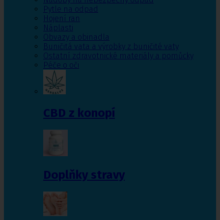
Pytle na odpad
Hojení ran
Náplasti
Obvazy a obinadla
Buničitá vata a výrobky z buničité vaty
Ostatní zdravotnické materiály a pomůcky
Péče o oči
CBD z konopí
Doplňky stravy