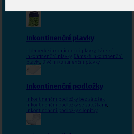
Inkontinenční vložky pro ženy
,
Inkontinenční
vložky pro muže
Inkontinenční plavky
Chlapecké inkontinenční plavky
,
Pánské
inkontinenční plavky
,
Dámské inkontinenční
plavky
,
Dívčí inkontinenční plavky
Inkontinenční podložky
Inkontinenční podložky bez záložek
,
Inkontinenční podložky se záložkami
,
Inkontinenční podložky s lepítky