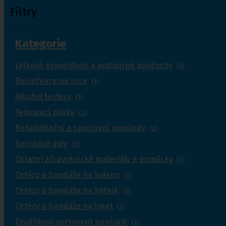
Filtry
Kategorie
Lýtkové preventivní a podpůrné punčochy
(1)
Dezinfekce na ruce
(1)
Alkohol testery
(1)
Tejpovací pásky
(2)
Rehabilitační a sportovní pomůcky
(2)
Sprchové gely
(1)
Ostatní zdravotnické materiály a pomůcky
(1)
Ortézy a bandáže na koleno
(1)
Ortézy a bandáže na kotník
(1)
Ortézy a bandáže na loket
(1)
Doplňkový sortiment punčoch
(1)