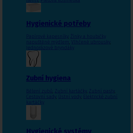
nehty
,
Pleťová kosmetika
Hygienické potřeby
Papírové kapesníky
,
Žínky a houbičky
napuštěné mýdlem
,
Vlhčené ubrousky
,
Jednorázové bryndáky
Zubní hygiena
Bělení zubů
,
Zubní kartáčky
,
Zubní pasty
,
Cestovní sady
,
Ústní vody
,
Elektrické zubní
kartáčky
Hygienické systémy