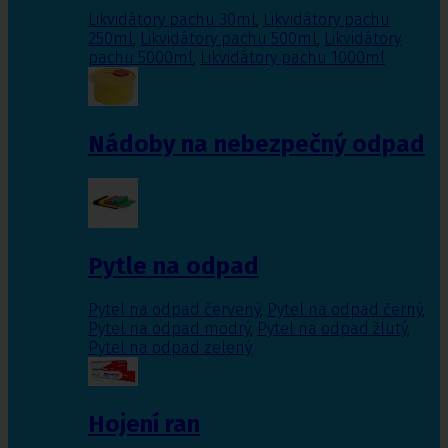
Likvidátory pachu 30ml
,
Likvidátory pachu
250ml
,
Likvidátory pachu 500ml
,
Likvidátory
pachu 5000ml
,
Likvidátory pachu 1000ml
Nádoby na nebezpečný odpad
Pytle na odpad
Pytel na odpad červený
,
Pytel na odpad černý
,
Pytel na odpad modrý
,
Pytel na odpad žlutý
,
Pytel na odpad zelený
Hojení ran