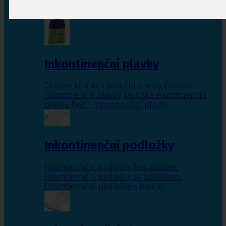
Inkontinenční vložky pro ženy
,
Inkontinenční
vložky pro muže
Inkontinenční plavky
Chlapecké inkontinenční plavky
,
Pánské
inkontinenční plavky
,
Dámské inkontinenční
plavky
,
Dívčí inkontinenční plavky
Inkontinenční podložky
Inkontinenční podložky bez záložek
,
Inkontinenční podložky se záložkami
,
Inkontinenční podložky s lepítky