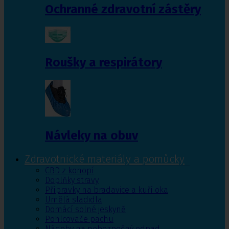
Ochranné zdravotní zástěry
Roušky a respirátory
Návleky na obuv
Zdravotnické materiály a pomůcky
CBD z konopí
Doplňky stravy
Přípravky na bradavice a kuří oka
Umělá sladidla
Domácí solné jeskyně
Pohlcovače pachu
Nádoby na nebezpečný odpad