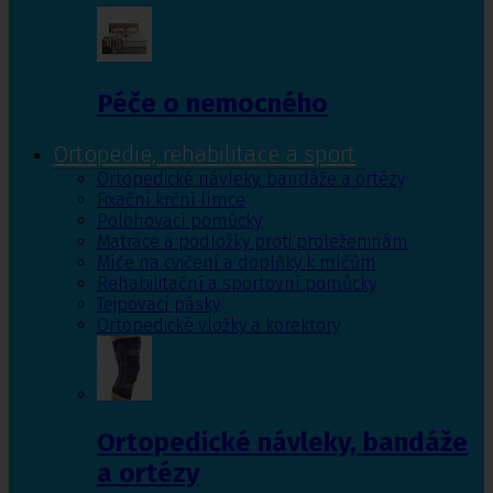
Péče o nemocného
Ortopedie, rehabilitace a sport
Ortopedické návleky, bandáže a ortézy
Fixační krční límce
Polohovací pomůcky
Matrace a podložky proti proleženinám
Míče na cvičení a doplňky k míčům
Rehabilitační a sportovní pomůcky
Tejpovací pásky
Ortopedické vložky a korektory
Ortopedické návleky, bandáže
a ortézy