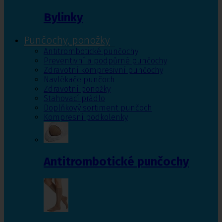
Bylinky
Punčochy, ponožky
Antitrombotické punčochy
Preventivní a podpůrné punčochy
Zdravotní kompresivní punčochy
Navlékače punčoch
Zdravotní ponožky
Stahovací prádlo
Doplňkový sortiment punčoch
Kompresní podkolenky
Antitrombotické punčochy