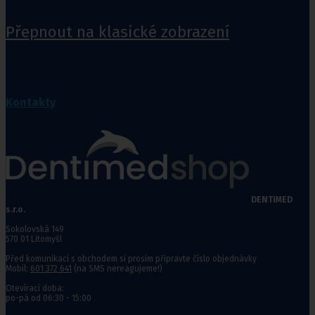
Přepnout na klasické zobrazení
Kontakty
DENTIMED
s.r.o.
Sokolovská 149
570 01 Litomyšl
Před komunikací s obchodem si prosím připravte číslo objednávky
Mobil:
601 372 641
(na SMS nereagujeme!)
Otevírací doba:
po-pá od 06:30 - 15:00