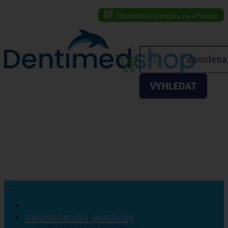
Objednávka pomůcky na ePoukaz
Menu eshopu
VYHLEDAT
Inkontinenční pomůcky