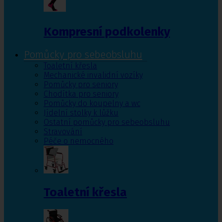
Kompresní podkolenky
Pomůcky pro sebeobsluhu
Toaletní křesla
Mechanické invalidní vozíky
Pomůcky pro seniory
Chodítka pro seniory
Pomůcky do koupelny a wc
Jídelní stolky k lůžku
Ostatní pomůcky pro sebeobsluhu
Stravování
Péče o nemocného
Toaletní křesla