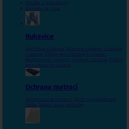
Roušky a respirátory
Návleky na obuv
Rukavice
Bavlněné rukavice
,
Nitrilové rukavice
,
Latexové
rukavice
,
Držáky jednorázových rukavic
,
Mikrotenové rukavice
,
Vinylové rukavice
,
Držáky
jednorázových rukavic
Ochrana matrací
Nepropustná ochrana
,
Papír na vyšetřovací
lůžka
,
Textilní savé podložky