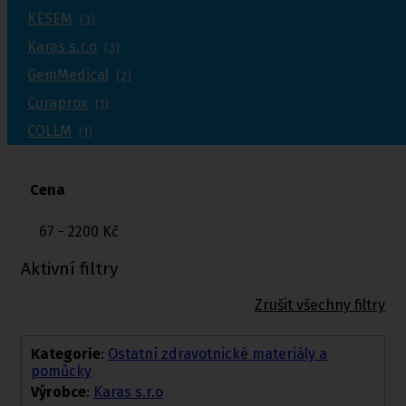
KESEM
(3)
Karas s.r.o
(3)
GemMedical
(2)
Curaprox
(1)
COLLM
(1)
Cena
67 - 2200
Kč
Aktivní filtry
Zrušit všechny filtry
Kategorie
:
Ostatní zdravotnické materiály a
pomůcky
Výrobce
:
Karas s.r.o