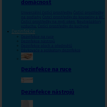
domácnost
Univerzální čistící prostředky
,
Čistící prostředky
na podlahy
,
Čisticí prostředky do koupelny a WC
,
Čistící prostředky na mytí oken
,
Neutralizátory
vzduchu
,
Čistící prostředky do kuchyně
Dezinfekce
Dezinfekce na ruce
Dezinfekce nástrojů
Dezinfekce ploch a předmětů
Dávkovače a aplikátory dezinfekce
Dezinfekce na ruce
Dezinfekce nástrojů