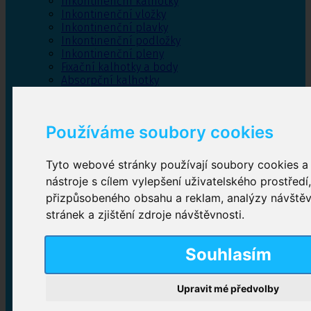
Inkontinenční kalhotky
Inkontinenční vložky
Inkontinenční plavky
Inkontinenční podložky
Inkontinenční pleny
Fixační kalhotky a body
Absorpční kalhotky
Péče o pánevní dno
Bylinky
Používáme soubory cookies
Tyto webové stránky používají soubory cookies a 
Inkontinenční kalhotky
nástroje s cílem vylepšení uživatelského prostředí
přizpůsobeného obsahu a reklam, analýzy návště
Plenkové kalhotky navlékací
,
Plenkové kalhotky
zalepovací
,
Inkontinenční kalhotky dámské
,
stránek a zjištění zdroje návštěvnosti.
Inkontinenční kalhotky pro muže
Souhlasím
Inkontinenční vložky
Upravit mé předvolby