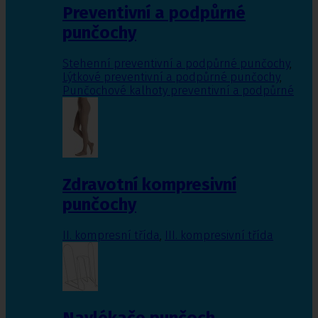
Preventivní a podpůrné
punčochy
Stehenní preventivní a podpůrné punčochy
,
Lýtkové preventivní a podpůrné punčochy
,
Punčochové kalhoty preventivní a podpůrné
Zdravotní kompresivní
punčochy
II. kompresní třída
,
III. kompresivní třída
Navlékače punčoch