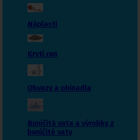
Náplasti
Krytí ran
Obvazy a obinadla
Buničitá vata a výrobky z
buničité vaty