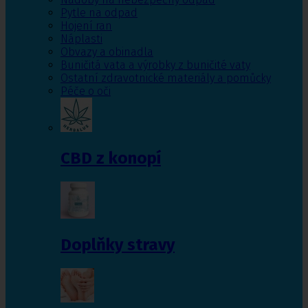
Pytle na odpad
Hojení ran
Náplasti
Obvazy a obinadla
Buničitá vata a výrobky z buničité vaty
Ostatní zdravotnické materiály a pomůcky
Péče o oči
CBD z konopí
Doplňky stravy