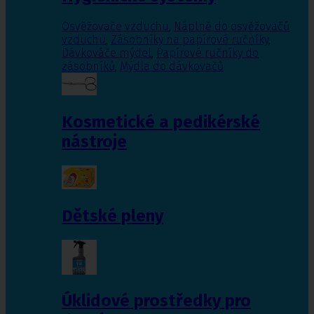
Osvěžovače vzduchu
,
Náplně do osvěžovačů
vzduchu
,
Zásobníky na papírové ručníky
,
Dávkováče mýdel
,
Papírové ručníky do
zásobníků
,
Mýdla do dávkovačů
Kosmetické a pedikérské
nástroje
Dětské pleny
Úklidové prostředky pro