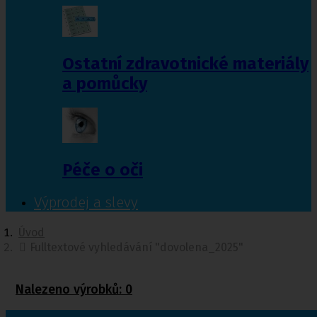
Ostatní zdravotnické materiály
a pomůcky
Péče o oči
Výprodej a slevy
Úvod
Fulltextové vyhledávání "dovolena_2025"
Nalezeno výrobků:
0