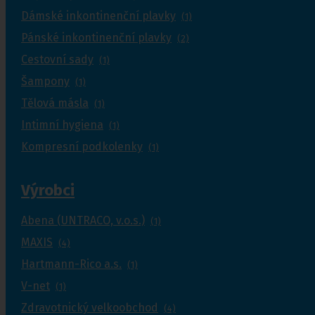
Dámské inkontinenční plavky
(1)
Pánské inkontinenční plavky
(2)
Cestovní sady
(1)
Šampony
(1)
Tělová másla
(1)
Intimní hygiena
(1)
Kompresní podkolenky
(1)
Výrobci
Abena (UNTRACO, v.o.s.)
(1)
MAXIS
(4)
Hartmann-Rico a.s.
(1)
V-net
(1)
Zdravotnický velkoobchod
(4)