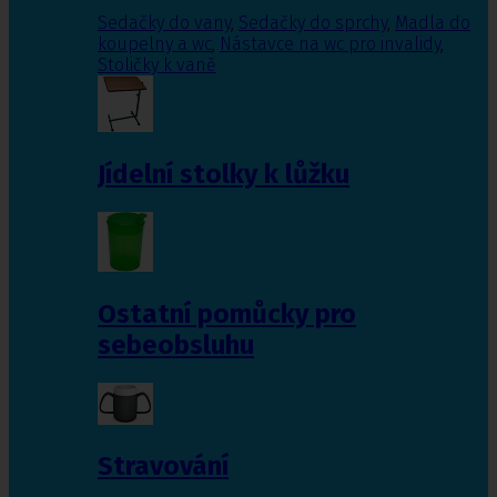
Sedačky do vany
,
Sedačky do sprchy
,
Madla do
koupelny a wc
,
Nástavce na wc pro invalidy
,
Stoličky k vaně
Jídelní stolky k lůžku
Ostatní pomůcky pro
sebeobsluhu
Stravování