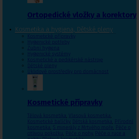
Ortopedické vložky a korektory
Kosmetika a hygiena, Dětské pleny
Kosmetické přípravky
Hygienické potřeby
Zubní hygiena
Hygienické systémy
Kosmetické a pedikérské nástroje
Dětské pleny
Úklidové prostředky pro domácnost
Kosmetické přípravky
Tělová kosmetika
,
Vlasová kosmetika
,
Kosmetické balíčky
,
Dětská kosmetika
,
Přírodní
kosmetika
,
S minerály z Mrtvého moře
,
Péče o
citlivou pokožku
,
Péče o nohy
,
Péče o ruce a