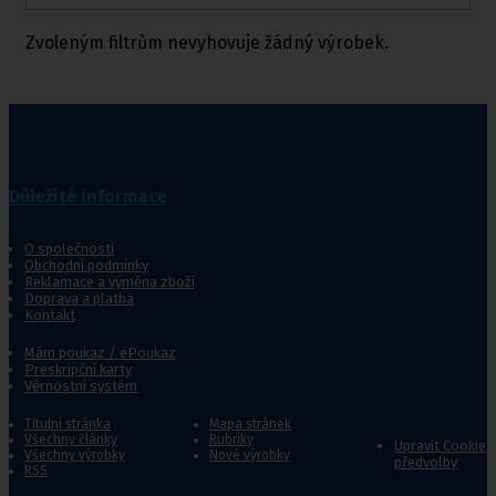
Zvoleným filtrům nevyhovuje žádný výrobek.
Důležité informace
O společnosti
Obchodní podmínky
Reklamace a výměna zboží
Doprava a platba
Kontakt
Mám poukaz / ePoukaz
Preskripční karty
Věrnostní systém
Titulní stránka
Mapa stránek
Všechny články
Rubriky
Upravit Cookie
Všechny výrobky
Nové výrobky
předvolby
RSS