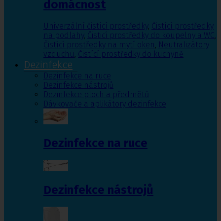
domácnost
Univerzální čistící prostředky
,
Čistící prostředky
na podlahy
,
Čisticí prostředky do koupelny a WC
,
Čistící prostředky na mytí oken
,
Neutralizátory
vzduchu
,
Čistící prostředky do kuchyně
Dezinfekce
Dezinfekce na ruce
Dezinfekce nástrojů
Dezinfekce ploch a předmětů
Dávkovače a aplikátory dezinfekce
Dezinfekce na ruce
Dezinfekce nástrojů