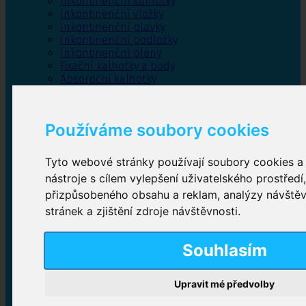
Inkontinenční kalhotky
Inkontinenční vložky
Inkontinenční plavky
Inkontinenční podložky
Inkontinenční pleny
Fixační kalhotky a body
Absorpční kalhotky
Péče o pánevní dno
Bylinky
Používáme soubory cookies
Tyto webové stránky používají soubory cookies a 
Inkontinenční kalhotky
nástroje s cílem vylepšení uživatelského prostředí
přizpůsobeného obsahu a reklam, analýzy návště
Plenkové kalhotky navlékací
,
Plenkové kalhotky
zalepovací
,
Inkontinenční kalhotky dámské
,
stránek a zjištění zdroje návštěvnosti.
Inkontinenční kalhotky pro muže
Souhlasím
Inkontinenční vložky
Upravit mé předvolby