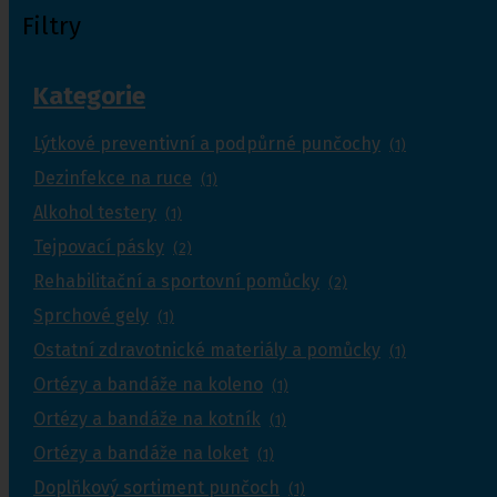
Filtry
Kategorie
Lýtkové preventivní a podpůrné punčochy
(1)
Dezinfekce na ruce
(1)
Alkohol testery
(1)
Tejpovací pásky
(2)
Rehabilitační a sportovní pomůcky
(2)
Sprchové gely
(1)
Ostatní zdravotnické materiály a pomůcky
(1)
Ortézy a bandáže na koleno
(1)
Ortézy a bandáže na kotník
(1)
Ortézy a bandáže na loket
(1)
Doplňkový sortiment punčoch
(1)