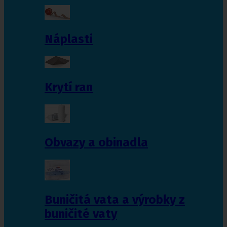
Náplasti
Krytí ran
Obvazy a obinadla
Buničitá vata a výrobky z
buničité vaty