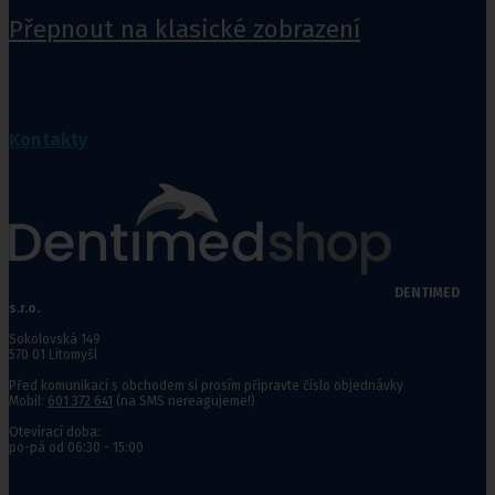
Přepnout na klasické zobrazení
Kontakty
DENTIMED
s.r.o.
Sokolovská 149
570 01 Litomyšl
Před komunikací s obchodem si prosím připravte číslo objednávky
Mobil:
601 372 641
(na SMS nereagujeme!)
Otevírací doba:
po-pá od 06:30 - 15:00