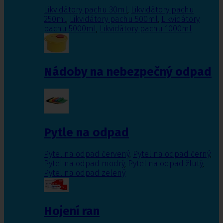
Likvidátory pachu 30ml
,
Likvidátory pachu
250ml
,
Likvidátory pachu 500ml
,
Likvidátory
pachu 5000ml
,
Likvidátory pachu 1000ml
Nádoby na nebezpečný odpad
Pytle na odpad
Pytel na odpad červený
,
Pytel na odpad černý
,
Pytel na odpad modrý
,
Pytel na odpad žlutý
,
Pytel na odpad zelený
Hojení ran