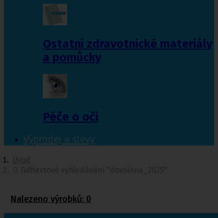
Ostatní zdravotnické materiály
a pomůcky
Péče o oči
Výprodej a slevy
Úvod
Fulltextové vyhledávání "dovolena_2025"
Nalezeno výrobků:
0