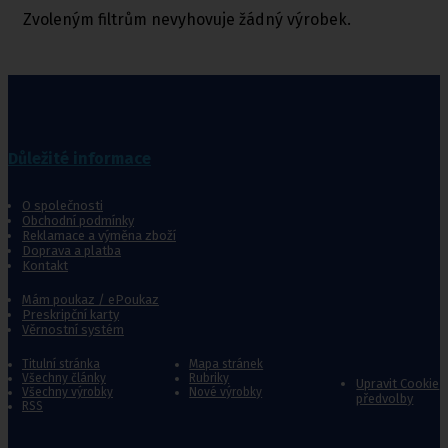
Zvoleným filtrům nevyhovuje žádný výrobek.
Důležité informace
O společnosti
Obchodní podmínky
Reklamace a výměna zboží
Doprava a platba
Kontakt
Mám poukaz / ePoukaz
Preskripční karty
Věrnostní systém
Titulní stránka
Mapa stránek
Všechny články
Rubriky
Upravit Cookie
Všechny výrobky
Nové výrobky
předvolby
RSS