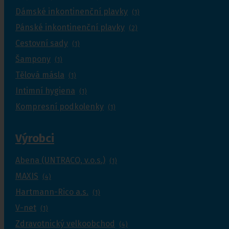
Dámské inkontinenční plavky
(1)
Pánské inkontinenční plavky
(2)
Cestovní sady
(1)
Šampony
(1)
Tělová másla
(1)
Intimní hygiena
(1)
Kompresní podkolenky
(1)
Výrobci
Abena (UNTRACO, v.o.s.)
(1)
MAXIS
(4)
Hartmann-Rico a.s.
(1)
V-net
(1)
Zdravotnický velkoobchod
(4)