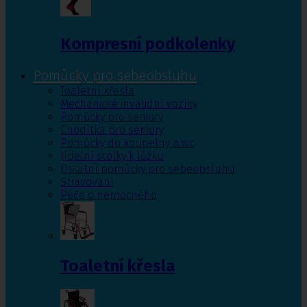
Kompresní podkolenky
Pomůcky pro sebeobsluhu
Toaletní křesla
Mechanické invalidní vozíky
Pomůcky pro seniory
Chodítka pro seniory
Pomůcky do koupelny a wc
Jídelní stolky k lůžku
Ostatní pomůcky pro sebeobsluhu
Stravování
Péče o nemocného
Toaletní křesla