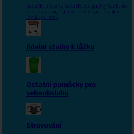
Sedačky do vany
,
Sedačky do sprchy
,
Madla do
koupelny a wc
,
Nástavce na wc pro invalidy
,
Stoličky k vaně
Jídelní stolky k lůžku
Ostatní pomůcky pro
sebeobsluhu
Stravování