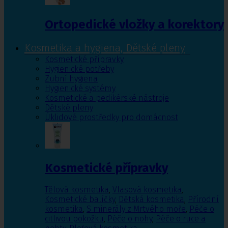
Ortopedické vložky a korektory
Kosmetika a hygiena, Dětské pleny
Kosmetické přípravky
Hygienické potřeby
Zubní hygiena
Hygienické systémy
Kosmetické a pedikérské nástroje
Dětské pleny
Úklidové prostředky pro domácnost
Kosmetické přípravky
Tělová kosmetika
,
Vlasová kosmetika
,
Kosmetické balíčky
,
Dětská kosmetika
,
Přírodní
kosmetika
,
S minerály z Mrtvého moře
,
Péče o
citlivou pokožku
,
Péče o nohy
,
Péče o ruce a