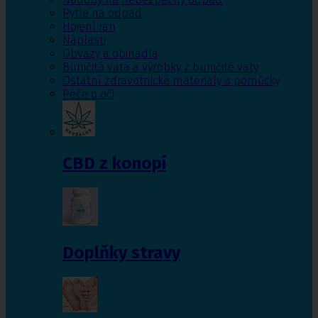
Pytle na odpad
Hojení ran
Náplasti
Obvazy a obinadla
Buničitá vata a výrobky z buničité vaty
Ostatní zdravotnické materiály a pomůcky
Péče o oči
CBD z konopí
Doplňky stravy