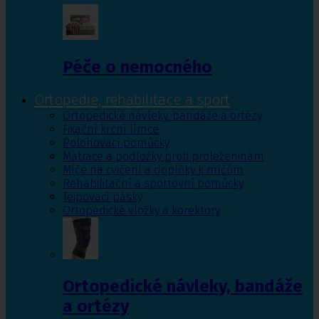
Péče o nemocného
Ortopedie, rehabilitace a sport
Ortopedické návleky, bandáže a ortézy
Fixační krční límce
Polohovací pomůcky
Matrace a podložky proti proleženinám
Míče na cvičení a doplňky k míčům
Rehabilitační a sportovní pomůcky
Tejpovací pásky
Ortopedické vložky a korektory
Ortopedické návleky, bandáže
a ortézy