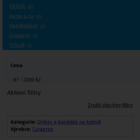
KESEM
(3)
Karas s.r.o
(3)
GemMedical
(2)
Curaprox
(1)
COLLM
(1)
Cena
67 - 2200
Kč
Aktivní filtry
Zrušit všechny filtry
Kategorie
:
Ortézy a bandáže na kotník
Výrobce
:
Curaprox