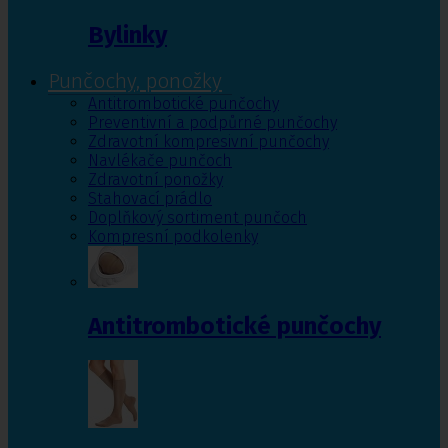
Bylinky
Punčochy, ponožky
Antitrombotické punčochy
Preventivní a podpůrné punčochy
Zdravotní kompresivní punčochy
Navlékače punčoch
Zdravotní ponožky
Stahovací prádlo
Doplňkový sortiment punčoch
Kompresní podkolenky
Antitrombotické punčochy