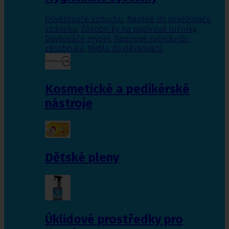
Osvěžovače vzduchu
,
Náplně do osvěžovačů
vzduchu
,
Zásobníky na papírové ručníky
,
Dávkováče mýdel
,
Papírové ručníky do
zásobníků
,
Mýdla do dávkovačů
Kosmetické a pedikérské
nástroje
Dětské pleny
Úklidové prostředky pro