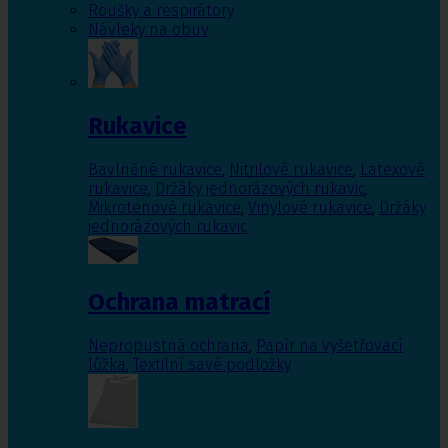
Roušky a respirátory
Návleky na obuv
Rukavice
Bavlněné rukavice
,
Nitrilové rukavice
,
Latexové
rukavice
,
Držáky jednorázových rukavic
,
Mikrotenové rukavice
,
Vinylové rukavice
,
Držáky
jednorázových rukavic
Ochrana matrací
Nepropustná ochrana
,
Papír na vyšetřovací
lůžka
,
Textilní savé podložky