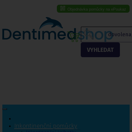
Objednávka pomůcky na ePoukaz
Menu eshopu
VYHLEDAT
Inkontinenční pomůcky