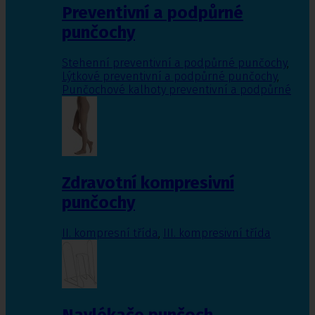
Preventivní a podpůrné
punčochy
Stehenní preventivní a podpůrné punčochy
,
Lýtkové preventivní a podpůrné punčochy
,
Punčochové kalhoty preventivní a podpůrné
Zdravotní kompresivní
punčochy
II. kompresní třída
,
III. kompresivní třída
Navlékače punčoch