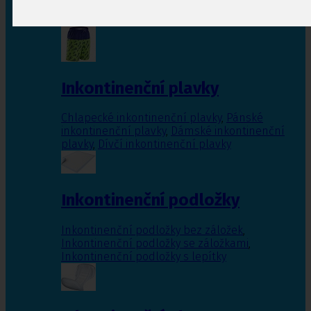
Inkontinenční vložky pro ženy
,
Inkontinenční
vložky pro muže
Inkontinenční plavky
Chlapecké inkontinenční plavky
,
Pánské
inkontinenční plavky
,
Dámské inkontinenční
plavky
,
Dívčí inkontinenční plavky
Inkontinenční podložky
Inkontinenční podložky bez záložek
,
Inkontinenční podložky se záložkami
,
Inkontinenční podložky s lepítky