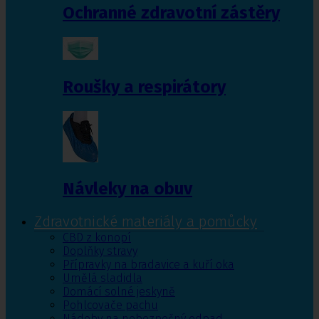
Ochranné zdravotní zástěry
Roušky a respirátory
Návleky na obuv
Zdravotnické materiály a pomůcky
CBD z konopí
Doplňky stravy
Přípravky na bradavice a kuří oka
Umělá sladidla
Domácí solné jeskyně
Pohlcovače pachu
Nádoby na nebezpečný odpad