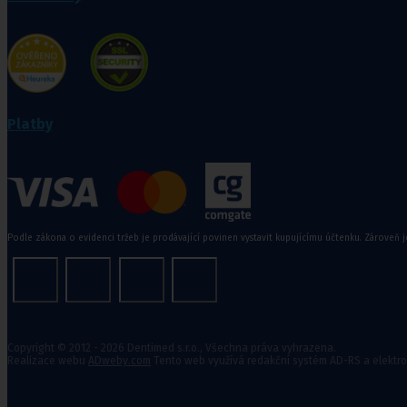
Rehabilitační a sportovní pomůcky
Tejpovací pásky
Ortopedické vložky a korekt
Platby
Kosmetika a
hygiena, Dětské
pleny
Podle zákona o evidenci tržeb je prodávající povinen vystavit kupujícímu účtenku. Zároveň j
Kosmetické přípravky
Hygienické potřeby
Zubní hygiena
Hygienické systémy
Kosmetické a pedikérské nástroje
Dětské pleny
Copyright © 2012 - 2026 Dentimed s.r.o., Všechna práva vyhrazena.
Realizace webu
ADweby.com
Tento web využívá redakční systém AD-RS a elektr
Úklidové prostředky pro domácnost
Kosmetické přípravky