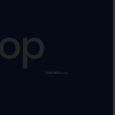
DENTIMED s.r.o.
Fixační krční
límce
Polohovací pomůcky
Míče na cvičení