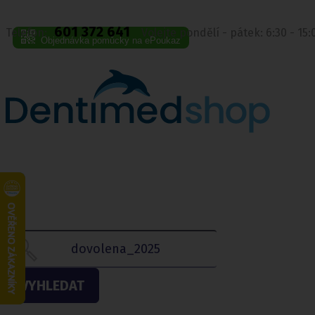
601 372 641
Telefon:
Volejte pondělí - pátek: 6:30 - 15
Objednávka pomůcky na ePoukaz
VYHLEDAT