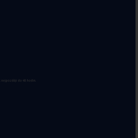
a doplňky k
míčům
k nejpozději do 48 hodin.