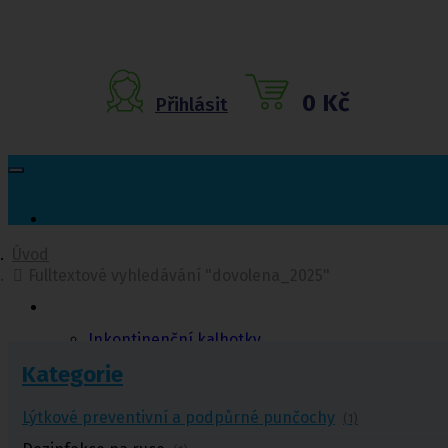
0 Kč
Přihlásit
Úvod
Fulltextové vyhledávání "dovolena_2025"
Inkontinenční
pomůcky
Inkontinenční kalhotky
Inkontinenční vložky
Kategorie
Inkontinenční plavky
Inkontinenční podložky
Inkontinenční pleny
Lýtkové preventivní a podpůrné punčochy
(1)
Fixační kalhotky a body