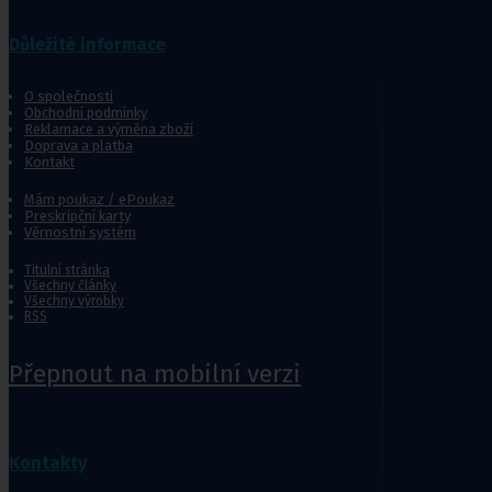
Jídelní stolky k lůžku
Ostatní pomůcky pro sebeobsluhu
Důležité informace
Stravování
Péče o nemocného
O společnosti
Obchodní podmínky
Toaletní křesla
Reklamace a výměna zboží
Doprava a platba
Mechanické invalidní vozíky
Kontakt
Pomůcky pro senior
Mám poukaz / ePoukaz
Preskripční karty
Věrnostní systém
Chodítka pro seniory
Pomůcky do koupelny a wc
Titulní stránka
Všechny články
Sedačky do vany
,
Sedačky 
Všechny výrobky
RSS
Přepnout na mobilní verzi
Ostatní pomůcky pro sebeobsluhu
Stravování
Péče o nemocného
Kontakty