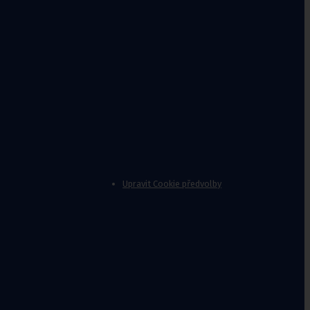
Upravit Cookie předvolby
nvalidy
,
Stoličky k vaně
Jídelní
stolky k
lůžku