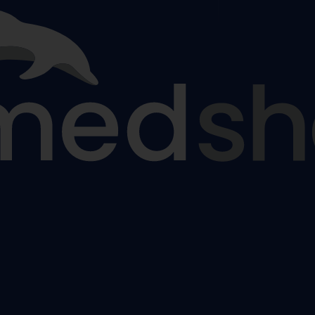
ézy
tiny
ýztuhy
nám
žky a sedáky proti proleženinám