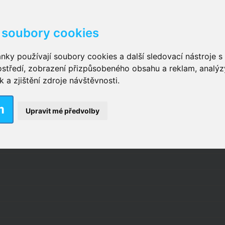
soubory cookies
kové kalhotky zalepovací
,
Inkontinenční kalhotky dámsk
nky používají soubory cookies a další sledovací nástroje s 
ostředí, zobrazení přizpůsobeného obsahu a reklam, analýz
ční vložky pro muže
a zjištění zdroje návštěvnosti.
m
nkontinenční plavky
,
Dámské inkontinenční plavky
,
Dívčí
Upravit mé předvolby
ek
,
Inkontinenční podložky se záložkami
,
Inkontinenční po