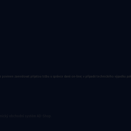
ory
e povinen zaevidovat přijatou tržbu u správce daně on-line; v případě technického výpadku pa
onický obchodní systém AD-Shop.