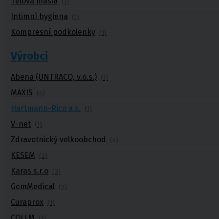
Tělová másla
(1)
Intimní hygiena
(1)
Kompresní podkolenky
(1)
Punčochy,
ponožky
Výrobci
Antitrombotické punčochy
Abena (UNTRACO, v.o.s.)
Preventivní a podpůrné punčochy
(1)
Zdravotní kompresivní punčochy
MAXIS
(4)
Navlékače punčoch
Zdravotní ponožky
Hartmann-Rico a.s.
(1)
Stahovací prádlo
V-net
Doplňkový sortiment punčoch
(1)
Kompresní podkolenky
Zdravotnický velkoobchod
(4)
Antitrombotické punčochy
KESEM
(3)
Preventivní a podpůrné pu
Karas s.r.o
(3)
Stehenní preventivní a p
GemMedical
(2)
a podpůrné
Curaprox
(1)
COLLM
(1)