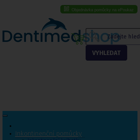
Objednávka pomůcky na ePoukaz
Menu eshopu
VYHLEDAT
Inkontinenční pomůcky