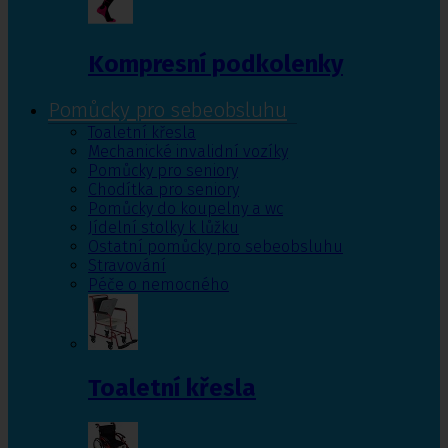
Kompresní podkolenky
Pomůcky pro sebeobsluhu
Toaletní křesla
Mechanické invalidní vozíky
Pomůcky pro seniory
Chodítka pro seniory
Pomůcky do koupelny a wc
Jídelní stolky k lůžku
Ostatní pomůcky pro sebeobsluhu
Stravování
Péče o nemocného
Toaletní křesla