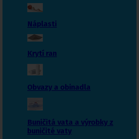
Náplasti
Krytí ran
Obvazy a obinadla
Buničitá vata a výrobky z
buničité vaty