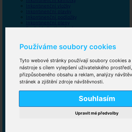
Inkontinenční kalhotky
Inkontinenční vložky
Inkontinenční plavky
Inkontinenční podložky
Inkontinenční pleny
Fixační kalhotky a body
Absorpční kalhotky
Péče o pánevní dno
Používáme soubory cookies
Bylinky
Tyto webové stránky používají soubory cookies a 
nástroje s cílem vylepšení uživatelského prostředí
Inkontinenční kalhotky
přizpůsobeného obsahu a reklam, analýzy návště
stránek a zjištění zdroje návštěvnosti.
Plenkové kalhotky navlékací
,
Plenkové kalhotky
zalepovací
,
Inkontinenční kalhotky dámské
,
Inkontinenční kalhotky pro muže
Souhlasím
Upravit mé předvolby
Inkontinenční vložky