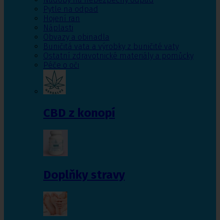
Pytle na odpad
Hojení ran
Náplasti
Obvazy a obinadla
Buničitá vata a výrobky z buničité vaty
Ostatní zdravotnické materiály a pomůcky
Péče o oči
CBD z konopí
Doplňky stravy