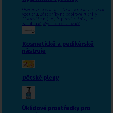
Osvěžovače vzduchu
,
Náplně do osvěžovačů
vzduchu
,
Zásobníky na papírové ručníky
,
Dávkováče mýdel
,
Papírové ručníky do
zásobníků
,
Mýdla do dávkovačů
Kosmetické a pedikérské
nástroje
Dětské pleny
Úklidové prostředky pro