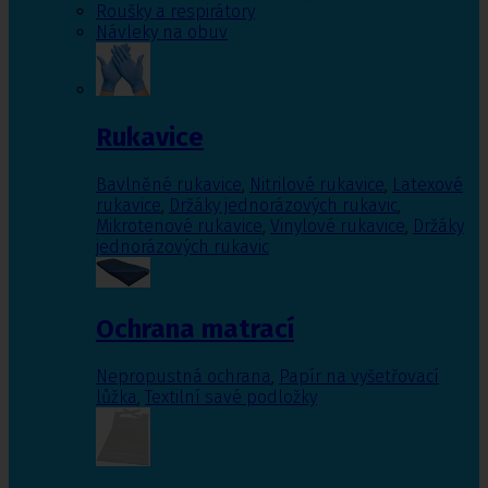
Roušky a respirátory
Návleky na obuv
Rukavice
Bavlněné rukavice
,
Nitrilové rukavice
,
Latexové
rukavice
,
Držáky jednorázových rukavic
,
Mikrotenové rukavice
,
Vinylové rukavice
,
Držáky
jednorázových rukavic
Ochrana matrací
Nepropustná ochrana
,
Papír na vyšetřovací
lůžka
,
Textilní savé podložky