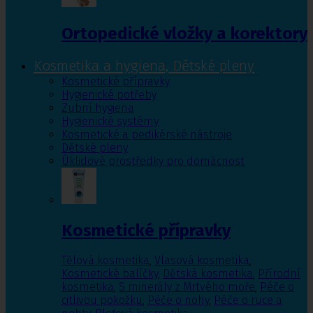
Ortopedické vložky a korektory
Kosmetika a hygiena, Dětské pleny
Kosmetické přípravky
Hygienické potřeby
Zubní hygiena
Hygienické systémy
Kosmetické a pedikérské nástroje
Dětské pleny
Úklidové prostředky pro domácnost
Kosmetické přípravky
Tělová kosmetika
,
Vlasová kosmetika
,
Kosmetické balíčky
,
Dětská kosmetika
,
Přírodní
kosmetika
,
S minerály z Mrtvého moře
,
Péče o
citlivou pokožku
,
Péče o nohy
,
Péče o ruce a