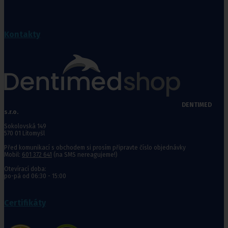
Kontakty
DENTIMED
s.r.o.
Sokolovská 149
570 01 Litomyšl
Před komunikací s obchodem si prosím připravte číslo objednávky
Mobil:
601 372 641
(na SMS nereagujeme!)
Otevírací doba:
po-pá od 06:30 - 15:00
Certifikáty