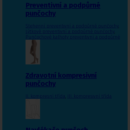
Preventivní a podpůrné
punčochy
Stehenní preventivní a podpůrné punčochy
,
Lýtkové preventivní a podpůrné punčochy
,
Punčochové kalhoty preventivní a podpůrné
Zdravotní kompresivní
punčochy
II. kompresní třída
,
III. kompresivní třída
Navlékače punčoch