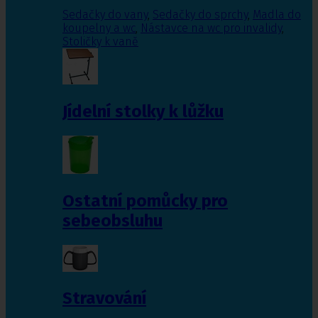
Sedačky do vany
,
Sedačky do sprchy
,
Madla do
koupelny a wc
,
Nástavce na wc pro invalidy
,
Stoličky k vaně
Jídelní stolky k lůžku
Ostatní pomůcky pro
sebeobsluhu
Stravování