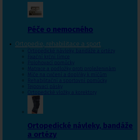
Péče o nemocného
Ortopedie, rehabilitace a sport
Ortopedické návleky, bandáže a ortézy
Fixační krční límce
Polohovací pomůcky
Matrace a podložky proti proleženinám
Míče na cvičení a doplňky k míčům
Rehabilitační a sportovní pomůcky
Tejpovací pásky
Ortopedické vložky a korektory
Ortopedické návleky, bandáže
a ortézy