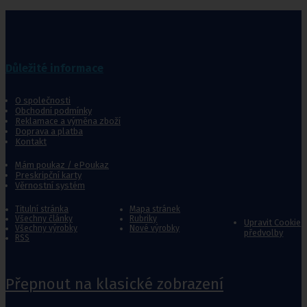
Důležité informace
O společnosti
Obchodní podmínky
Reklamace a výměna zboží
Doprava a platba
Kontakt
Mám poukaz / ePoukaz
Preskripční karty
Věrnostní systém
Titulní stránka
Mapa stránek
Všechny články
Rubriky
Upravit Cookie
Všechny výrobky
Nové výrobky
předvolby
RSS
Přepnout na klasické zobrazení