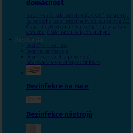
domácnost
Univerzální čistící prostředky
,
Čistící prostředky
na podlahy
,
Čisticí prostředky do koupelny a WC
,
Čistící prostředky na mytí oken
,
Neutralizátory
vzduchu
,
Čistící prostředky do kuchyně
Dezinfekce
Dezinfekce na ruce
Dezinfekce nástrojů
Dezinfekce ploch a předmětů
Dávkovače a aplikátory dezinfekce
Dezinfekce na ruce
Dezinfekce nástrojů