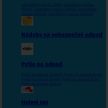
Likvidátory pachu 30ml
,
Likvidátory pachu
250ml
,
Likvidátory pachu 500ml
,
Likvidátory
pachu 5000ml
,
Likvidátory pachu 1000ml
Nádoby na nebezpečný odpad
Pytle na odpad
Pytel na odpad červený
,
Pytel na odpad černý
,
Pytel na odpad modrý
,
Pytel na odpad žlutý
,
Pytel na odpad zelený
Hojení ran