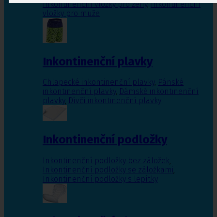
Inkontinenční vložky pro ženy
,
Inkontinenční
vložky pro muže
Inkontinenční plavky
Chlapecké inkontinenční plavky
,
Pánské
inkontinenční plavky
,
Dámské inkontinenční
plavky
,
Dívčí inkontinenční plavky
Inkontinenční podložky
Inkontinenční podložky bez záložek
,
Inkontinenční podložky se záložkami
,
Inkontinenční podložky s lepítky