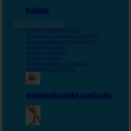
Bylinky
Punčochy, ponožky
Antitrombotické punčochy
Preventivní a podpůrné punčochy
Zdravotní kompresivní punčochy
Navlékače punčoch
Zdravotní ponožky
Stahovací prádlo
Doplňkový sortiment punčoch
Kompresní podkolenky
Antitrombotické punčochy