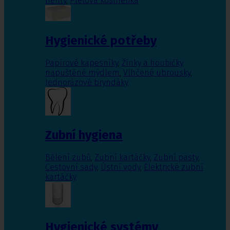
nehty
,
Pleťová kosmetika
Hygienické potřeby
Papírové kapesníky
,
Žínky a houbičky
napuštěné mýdlem
,
Vlhčené ubrousky
,
Jednorázové bryndáky
Zubní hygiena
Bělení zubů
,
Zubní kartáčky
,
Zubní pasty
,
Cestovní sady
,
Ústní vody
,
Elektrické zubní
kartáčky
Hygienické systémy